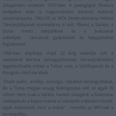
Sióagárdon született 1937-ben. A pedagógiai főiskola
elvégzése után a hagyományos paraszti kultúrát
tanulmányozta, 1962-től az MTA Zenetudományi Intézet
Táncosztályának munkatársa is volt, főként a Sárköz, a
Duna menti települések és a bukovinai
székelyek táncainak gyűjtésével és lejegyzésével
foglalkozott.
1966-ban alapítója, majd 22 évig vezetője volt a
szekszárdi Bartina táncegyüttesnek. Koreográfusként
legjelentősebb művei a Tolnai szvit, a Szőlőtaposó és a
Kisugrós című darabok.
"Írtam palóc, erdélyi, somogyi, rábaközi koreográfiákat,
de a Tolna megyei anyag feldolgozása volt az egyik fő
célom. Nem csak a Sárköz, hanem Sióagárd, a bukovinai
székelyek és a Kapos mente is szerepelt a témáim között,
egyik kedvesebb mint a másik" - mondta az MTI-nek a
koreográfus.