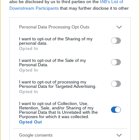
also be disclosed by us to third parties on the
IAB’s List of
Downstream Participants
that may further disclose it to other
third parties.
Please note that this website/app uses one or more Google
Personal Data Processing Opt Outs
services and may gather and store information including but
MAGYAR ÉPÍTŐK
not limited to your visit or usage behaviour. You may click to
I want to opt-out of the Sharing of my
personal data.
grant or deny consent to Google and its third-party tags to
Opted In
use your data for below specified purposes in below Google
Mi épül?
consent section.
I want to opt-out of the Sale of my
Personal Data.
Opted In
I want to opt-out of processing my
Personal Data for Targeted Advertising.
Opted In
I want to opt-out of Collection, Use,
Retention, Sale, and/or Sharing of my
Personal Data that Is Unrelated with the
Purposes for which it was collected.
Opted Out
Google consents
Hódmezővásárhely
iskolaépítés
FERROÉP Zrt.
oktatási beruházás