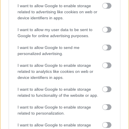
Másfélszeresére bővítik Hódmezővásárhely jó hírű
I want to allow Google to enable storage
református iskoláját
related to advertising like cookies on web or
device identifiers in apps.
A Szőnyi Benjámin Általános Iskola fejlesztését a FERROÉP
kivitelezheti; a munkák csaknem egy évig tartanak majd.
I want to allow my user data to be sent to
Google for online advertising purposes.
Látványos építési szakasz indult be a
Flórián téri felüljárón
I want to allow Google to send me
personalized advertising.
I want to allow Google to enable storage
related to analytics like cookies on web or
Paks II.: Mit jelent az 5. blokk új
mérföldköve a felülvizsgálat
device identifiers in apps.
árnyékában?
I want to allow Google to enable storage
related to functionality of the website or app.
Elkészült a Liszt Ferenc repülőtér
I want to allow Google to enable storage
közelében lévő logisztikai bázis út- és
related to personalization.
közműhálózatának fejlesztése
I want to allow Google to enable storage