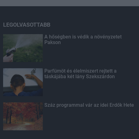
LEGOLVASOTTABB
A hőségben is védik a növényzetet
Pakson
Parfümöt és élelmiszert rejtett a
táskájába két lány Szekszárdon
Száz programmal vár az idei Erdők Hete