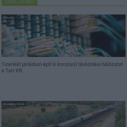
AJÁNLJUK MÉG
Aktuális
Tizenkét járásban épít ki korszerű távközlési hálózatot
a Tarr Kft.
Országos hírek