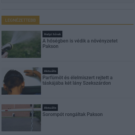
LEGNÉZETTEBB
Helyi hírek
A hőségben is védik a növényzetet
Pakson
Aktuális
Parfümöt és élelmiszert rejtett a
táskájába két lány Szekszárdon
Aktuális
Sorompót rongáltak Pakson