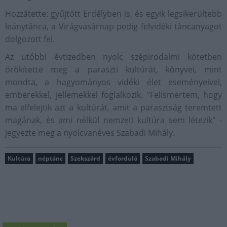
Hozzátette: gyűjtött Erdélyben is, és egyik legsikerültebb
leánytánca, a Virágvasárnap pedig felvidéki táncanyagot
dolgozott fel.
Az utóbbi évtizedben nyolc szépirodalmi kötetben
örökítette meg a paraszti kultúrát, könyvei, mint
mondta, a hagyományos vidéki élet eseményeivel,
emberekkel, jellemekkel foglalkozik. "Felismertem, hogy
ma elfelejtik azt a kultúrát, amit a parasztság teremtett
magának, és ami nélkül nemzeti kultúra sem létezik" -
jegyezte meg a nyolcvanéves Szabadi Mihály.
Kultúra
néptánc
Szekszárd
évforduló
Szabadi Mihály