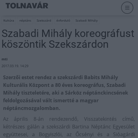
Kultúra
néptánc
Szekszárd
évforduló
Szabadi Mihály
Szabadi Mihály koreográfust
köszöntik Szekszárdon
mti
2017.03.19. 14:29
Szerzői estet rendez a szekszárdi Babits Mihály
Kulturális Központ a 80 éves koreográfus, Szabadi
Mihály tiszteletére, aki a Sárköz néptánckincsének
feldolgozásával vált ismertté a magyar
néptáncmozgalomban.
Az április 8-án rendezendő, Visszatekintés című,
kétrészes gálán a szekszárdi Bartina Néptánc Egyesület
együttesei, a Bogyiszlói, az Őcsényi és a Sióagárdi