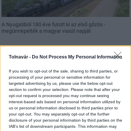
A Nyugatiból 180 éve futott ki az első gőzös -
megünnepelték a magyar vasút napját
Tolnavár -
Do Not Process My Personal Information
Országos hírek
If you wish to opt-out of the sale, sharing to third parties, or
processing of your personal or sensitive information for
targeted advertising by us, please use the below opt-out
section to confirm your selection. Please note that after your
opt-out request is processed you may continue seeing
interest-based ads based on personal information utilized by
us or personal information disclosed to third parties prior to
Újabb településekkel lépett előre a tizennégy megyére
your opt-out. You may separately opt-out of the further
kiterjedő állomásfelújítási program
disclosure of your personal information by third parties on the
IAB’s list of downstream participants. This information may