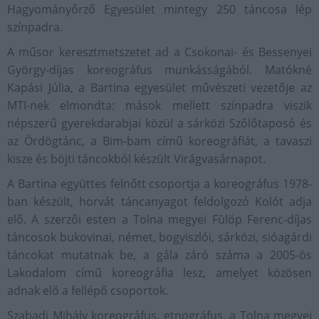
Hagyományőrző Egyesület mintegy 250 táncosa lép
színpadra.
A műsor keresztmetszetet ad a Csokonai- és Bessenyei
György-díjas koreográfus munkásságából. Matókné
Kapási Júlia, a Bartina egyesület művészeti vezetője az
MTI-nek elmondta: mások mellett színpadra viszik
népszerű gyerekdarabjai közül a sárközi Szőlőtaposó és
az Ördögtánc, a Bim-bam című koreográfiát, a tavaszi
kisze és böjti táncokból készült Virágvasárnapot.
A Bartina együttes felnőtt csoportja a koreográfus 1978-
ban készült, horvát táncanyagot feldolgozó Kolót adja
elő. A szerzői esten a Tolna megyei Fülöp Ferenc-díjas
táncosok bukovinai, német, bogyiszlói, sárközi, sióagárdi
táncokat mutatnak be, a gála záró száma a 2005-ös
Lakodalom című koreográfia lesz, amelyet közösen
adnak elő a fellépő csoportok.
Szabadi Mihály koreográfus, etnográfus, a Tolna megyei