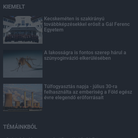
KIEMELT
Kecskeméten is szakirányú
továbbképzésekkel erősít a Gál Ferenc
Egyetem
A lakosságra is fontos szerep hárul a
szúnyoginvázió elkerülésében
Túlfogyasztás napja - július 30-ra
felhasználta az emberiség a Föld egész
évre elegendő erőforrásait
TÉMÁINKBÓL