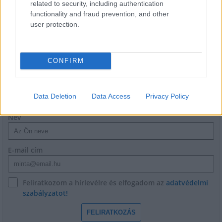
related to security, including authentication
Látlelet a hazai víziközművekről?
functionality and fraud prevention, and other
Egyetlen, fél évszázados vezetéken
user protection.
múlt Bicske vízellátása
CONFIRM
HÍRLEVÉL
Data Deletion
Data Access
Privacy Policy
Név
E-mail cím
Feliratkozom a hírlevélre és elfogadom az
adatvédelmi
szabályzatot!
FELIRATKOZÁS