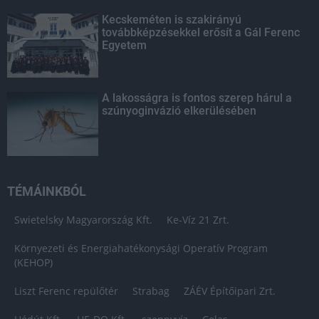
Kecskeméten is szakirányú
továbbképzésekkel erősít a Gál Ferenc
Egyetem
A lakosságra is fontos szerep hárul a
szúnyoginvázió elkerülésében
TÉMÁINKBÓL
Swietelsky Magyarország Kft.
Ke-Víz 21 Zrt.
Környezeti és Energiahatékonysági Operatív Program
(KEHOP)
Liszt Ferenc repülőtér
Strabag
ZÁÉV Építőipari Zrt.