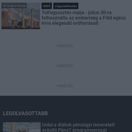
Országos hírek
WWF
vízgazdálkodás
Túlfogyasztás napja - július 30-ra
felhasználta az emberiség a Föld egész
évre elegendő erőforrásait
HIRDETÉS
HIRDETÉS
HIRDETÉS
LEGOLVASOTTABB
Indul a diákok pénzügyi ismereteit
erősítő Pénz7 programsorozat