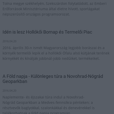
Tolna megye székhelyén, Szekszárdon folytatódott, az Emberi
Erőforrások Minisztériuma által életre hívott, sportágakat
népszerűsítő országos programsorozat.
Idén is lesz Hollókői Bornap és Termelői Piac
2016.04.20
2016. április 30-n ismét Magyarország legjobb borászai és a
környék termelői lepik el a hollókői Ófalu alsó kútjának terének
környékét és kínálják jobbnál-jobb nedűiket, termékeiket.
A Föld napja - Különleges túra a Novohrad-Nógrád
Geoparkban
2016.04.20
Naplemente- és éjszakai túra indul a Novohrad-
Nógrád Geoparkban a Medves-fennsíkra pénteken; a
résztvevők baglyokkal, szalonkákkal és denevérekkel is
találkozhatnak a Föld napja programján.