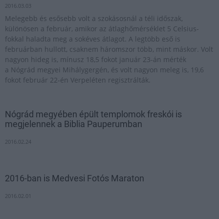
2016.03.03
Melegebb és esősebb volt a szokásosnál a téli időszak,
különösen a február, amikor az átlaghőmérséklet 5 Celsius-
fokkal haladta meg a sokéves átlagot. A legtöbb eső is
februárban hullott, csaknem háromszor több, mint máskor. Volt
nagyon hideg is, mínusz 18,5 fokot január 23-án mérték
a Nógrád megyei Mihálygergén, és volt nagyon meleg is, 19,6
fokot február 22-én Verpeléten regisztrálták.
Nógrád megyében épült templomok freskói is
megjelennek a Biblia Pauperumban
2016.02.24
2016-ban is Medvesi Fotós Maraton
2016.02.01