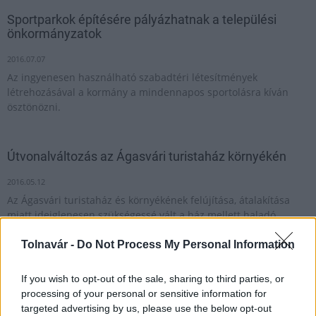
Sportparkok építésére pályázhatnak a települési
önkormányzatok
2016.07.07
Az ingyenesen használható szabadtéri létesítmények
létrehozásával a kormány a mindennapos sportolásra kíván
ösztönözni.
Útvonalváltozás az Ágasvári turistaház környékén
2016.05.12
Az Ágasvári turistaház és környékének felújítása, átalakítása
miatt ideiglenesen szükségessé vált a ház mellett haladó
turistaút elterelése.
Tolnavár -
Do Not Process My Personal Information
Kerékpárutat avattak Királyrét és Nógrád között
If you wish to opt-out of the sale, sharing to third parties, or
processing of your personal or sensitive information for
2016.05.09
targeted advertising by us, please use the below opt-out