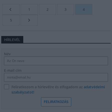
1
2
3
4
5
HÍRLEVÉL
Név
E-mail cím
Feliratkozom a hírlevélre és elfogadom az
adatvédelmi
szabályzatot!
FELIRATKOZÁS