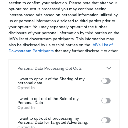
Újabb kerékpáros útszakasz létesült a Börzsönyben, Királyrét és
section to confirm your selection. Please note that after your
Nógrád között.
opt-out request is processed you may continue seeing
interest-based ads based on personal information utilized by
us or personal information disclosed to third parties prior to
your opt-out. You may separately opt-out of the further
Mesterecset rajzpályázat a Magyar Államkincstárnál
disclosure of your personal information by third parties on the
IAB’s list of downstream participants. This information may
2016.05.05
also be disclosed by us to third parties on the
IAB’s List of
Országos rajzpályázatot hirdet a Magyar Államkincstár,
Downstream Participants
that may further disclose it to other
amelyen minden 6-14 év közötti gyermek részt vehet.
third parties.
Please note that this website/app uses one or more Google
Personal Data Processing Opt Outs
Szécsényi gyerekek is táncolhatnak a
services and may gather and store information including but
Fesztiválzenekar TérTáncKoncertjén
not limited to your visit or usage behaviour. You may click to
I want to opt-out of the Sharing of my
personal data.
grant or deny consent to Google and its third-party tags to
Opted In
2016.04.21
use your data for below specified purposes in below Google
Szécsényi gyerekek is, táncolnak Stravinsky muzsikájára június
consent section.
I want to opt-out of the Sale of my
3-án a Budapesti Fesztiválzenekar ingyenes TérTáncKoncertjén
Personal Data.
a budapesti Hősök terén.
Opted In
I want to opt-out of processing my
Personal Data for Targeted Advertising.
Bátai Tájház és Halászház is csatlakozott a hétvégi
Opted In