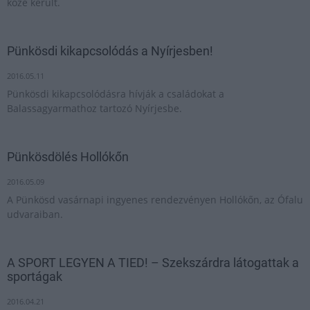
közé került.
Pünkösdi kikapcsolódás a Nyírjesben!
2016.05.11
Pünkösdi kikapcsolódásra hívják a családokat a
Balassagyarmathoz tartozó Nyírjesbe.
Pünkösdölés Hollókőn
2016.05.09
A Pünkösd vasárnapi ingyenes rendezvényen Hollókőn, az Ófalu
udvaraiban.
A SPORT LEGYEN A TIED! – Szekszárdra látogattak a
sportágak
2016.04.21