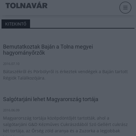
KITEKINTŐ
Bemutatkoztak Baján a Tolna megyei
hagyományőrzők
2016.07.10
Bátaszékről és Pörbölyről is érkeztek vendégek a Baján tartott
Régiók Találkozójára.
Salgótarjáni lehet Magyarország tortája
2016.06.09
Magyarország tortája középdöntőjét tartották, ahol a
salgótarjáni G&D Kézműves Cukrászdából Szó Gellért cukrász
két tortája, az Őrség zöld aranya és a Zuzorka a legjobbak