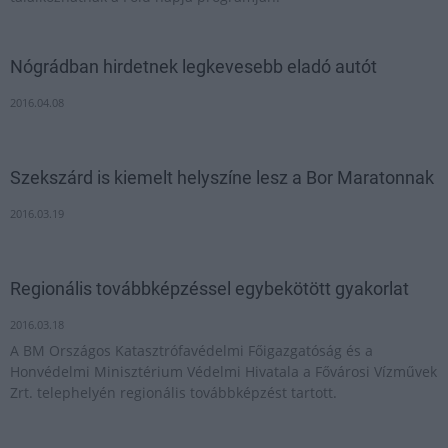
Nógrádban hirdetnek legkevesebb eladó autót
2016.04.08
Szekszárd is kiemelt helyszíne lesz a Bor Maratonnak
2016.03.19
Regionális továbbképzéssel egybekötött gyakorlat
2016.03.18
A BM Országos Katasztrófavédelmi Főigazgatóság és a
Honvédelmi Minisztérium Védelmi Hivatala a Fővárosi Vízművek
Zrt. telephelyén regionális továbbképzést tartott.