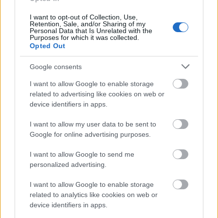
programhoz
I want to opt-out of Collection, Use,
Retention, Sale, and/or Sharing of my
2016.04.20
Personal Data that Is Unrelated with the
Purposes for which it was collected.
Opted Out
Üdv újra itthon, "Veca"!
Google consents
2016.04.12
I want to allow Google to enable storage
2014-ben jeladóval szereltek fel egy fehér gólyát, akit Veca
related to advertising like cookies on web or
névre kereszteltek, az ipolyvecei lakhelyén.
device identifiers in apps.
I want to allow my user data to be sent to
Google for online advertising purposes.
Kéményseprőket keresnek!
I want to allow Google to send me
2016.03.26
personalized advertising.
I want to allow Google to enable storage
Együttműködés az Ipoly-völgyi Különleges
related to analytics like cookies on web or
Mentőegyesülettel
device identifiers in apps.