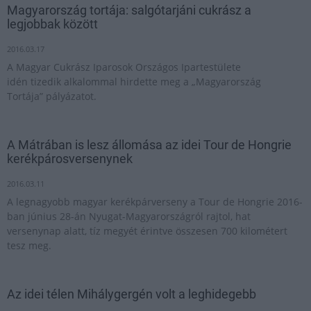
Magyarország tortája: salgótarjáni cukrász a
legjobbak között
2016.03.17
A Magyar Cukrász Iparosok Országos Ipartestülete
idén tizedik alkalommal hirdette meg a „Magyarország
Tortája” pályázatot.
A Mátrában is lesz állomása az idei Tour de Hongrie
kerékpárosversenynek
2016.03.11
A legnagyobb magyar kerékpárverseny a Tour de Hongrie 2016-
ban június 28-án Nyugat-Magyarországról rajtol, hat
versenynap alatt, tíz megyét érintve összesen 700 kilométert
tesz meg.
Az idei télen Mihálygergén volt a leghidegebb