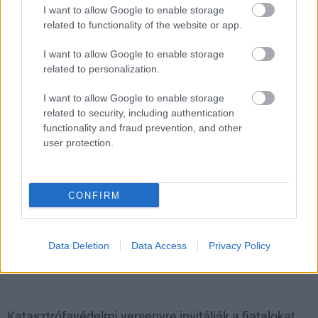
2016.03.19
I want to allow Google to enable storage
related to functionality of the website or app.
Tavaszi átállás ingyenes műszaki átvizsgálással
I want to allow Google to enable storage
related to personalization.
2016.03.18
Országos szinten összehangolt ellenőrzés keretében a Nógrád
I want to allow Google to enable storage
Megyei Kormányhivatal közúti ellenőrei személygépkocsi
related to security, including authentication
ellenőrzéseket tartanak a megye útjain március 24-én és 25-én.
functionality and fraud prevention, and other
user protection.
Föld órája - A fenntartható innovációk köré
szerveződnek a programok idén
CONFIRM
2016.03.11
A fenntartható innovációk köré szerveződnek a Föld órája
Data Deletion
Data Access
Privacy Policy
globális környezetvédő akció idei magyarországi programjai
március 19-én.
Katasztrófavédelmi versenyre invitálják a fiatalokat