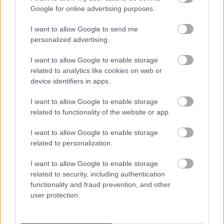
Google for online advertising purposes.
Név
I want to allow Google to send me
personalized advertising.
E-mail cím
I want to allow Google to enable storage
related to analytics like cookies on web or
Feliratkozom a hírlevélre és elfogadom az
adatvédelmi
device identifiers in apps.
szabályzatot!
I want to allow Google to enable storage
FELIRATKOZÁS
related to functionality of the website or app.
I want to allow Google to enable storage
related to personalization.
LEGNÉZETTEBB
I want to allow Google to enable storage
related to security, including authentication
Országos hírek
A lakosságra is fontos szerep hárul a
functionality and fraud prevention, and other
szúnyoginvázió elkerülésében
user protection.