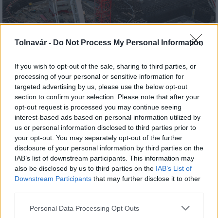
Tolnavár -
Do Not Process My Personal Information
If you wish to opt-out of the sale, sharing to third parties, or
processing of your personal or sensitive information for
Paks
paksi atomerőmű
Paks II
Paks II. Atomerőmű Zrt.
targeted advertising by us, please use the below opt-out
Paks II.: Mit jelent az 5. blokk új mérföldköve a
section to confirm your selection. Please note that after your
felülvizsgálat árnyékában?
opt-out request is processed you may continue seeing
Megkezdődött az 5. blokk reaktorépületének alaplemez-
interest-based ads based on personal information utilized by
kivitelezése, miközben a felülvizsgálat arra keresi a választ,
us or personal information disclosed to third parties prior to
hogy a megváltozott gazdasági és geopolitikai környezetben
your opt-out. You may separately opt-out of the further
milyen feltételek mellett érdemes továbbvinni Magyarország
disclosure of your personal information by third parties on the
egyik legnagyobb beruházását.
IAB’s list of downstream participants. This information may
also be disclosed by us to third parties on the
IAB’s List of
Downstream Participants
that may further disclose it to other
Elkészült a Liszt Ferenc repülőtér
third parties.
közelében lévő logisztikai bázis út- és
közműhálózatának fejlesztése
Please note that this website/app uses one or more Google
Personal Data Processing Opt Outs
services and may gather and store information including but