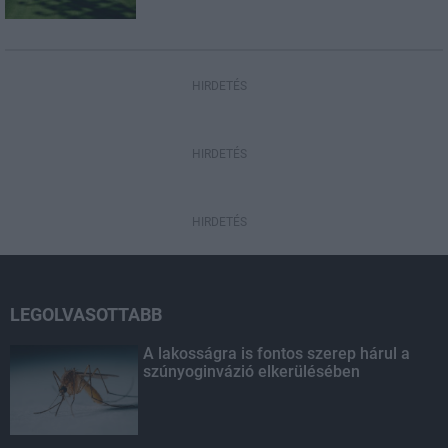
HIRDETÉS
HIRDETÉS
HIRDETÉS
LEGOLVASOTTABB
A lakosságra is fontos szerep hárul a
szúnyoginvázió elkerülésében