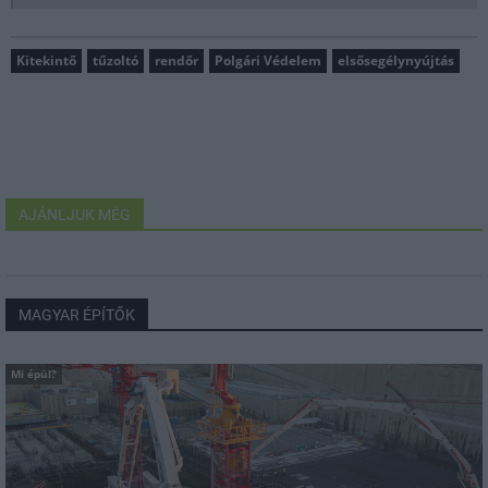
Kitekintő
tűzoltó
rendőr
Polgári Védelem
elsősegélynyújtás
AJÁNLJUK MÉG
MAGYAR ÉPÍTŐK
Mi épül?