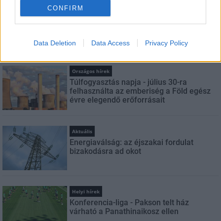
CONFIRM
Aktuális
Szakmai napot tartott a megyei
igazgatóság
Data Deletion
Data Access
Privacy Policy
Országos hírek
Túlfogyasztás napja - július 30-ra
felhasználta az emberiség a Föld egész
évre elegendő erőforrásait
Aktuális
Energiaválság: az éjszakai fordulat
bizakodásra ad okot
Helyi hírek
Konferencia-liga - Pakson telt ház
várható a Panathinaikosz ellen