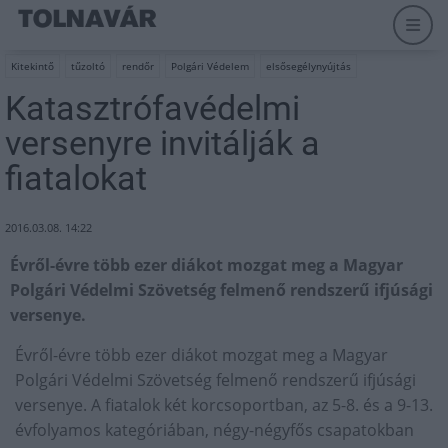
Kitekintő
tűzoltó
rendőr
Polgári Védelem
elsősegélynyújtás
Katasztrófavédelmi
versenyre invitálják a
fiatalokat
2016.03.08. 14:22
Évről-évre több ezer diákot mozgat meg a Magyar
Polgári Védelmi Szövetség felmenő rendszerű ifjúsági
versenye.
Évről-évre több ezer diákot mozgat meg a Magyar
Polgári Védelmi Szövetség felmenő rendszerű ifjúsági
versenye. A fiatalok két korcsoportban, az 5-8. és a 9-13.
évfolyamos kategóriában, négy-négyfős csapatokban