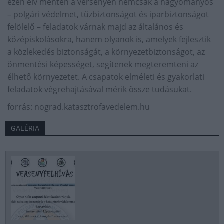
ezen elv mentén a versenyen nemcsak a hagyományos
– polgári védelmet, tűzbiztonságot és iparbiztonságot
felölelő – feladatok várnak majd az általános és
középiskolásokra, hanem olyanok is, amelyek fejlesztik
a közlekedés biztonságát, a környezetbiztonságot, az
önmentési képességet, segítenek megteremteni az
élhető környezetet. A csapatok elméleti és gyakorlati
feladatok végrehajtásával mérik össze tudásukat.
forrás: nograd.katasztrofavedelem.hu
GALÉRIA