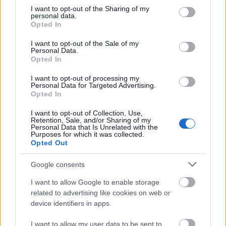
not limited to your visit or usage behaviour. You may click to
I want to opt-out of the Sharing of my
personal data.
Látlelet a hazai víziközművekről?
grant or deny consent to Google and its third-party tags to
Opted In
Egyetlen, fél évszázados vezetéken
use your data for below specified purposes in below Google
múlt Bicske vízellátása
consent section.
I want to opt-out of the Sale of my
Personal Data.
Opted In
Épített öröksége megújításával is készül
I want to opt-out of processing my
Mohács a csata ötszázadik
Personal Data for Targeted Advertising.
évfordulójára
Opted In
I want to opt-out of Collection, Use,
Retention, Sale, and/or Sharing of my
Personal Data that Is Unrelated with the
A tengerfenék alatt négy óriáskábellel
Purposes for which it was collected.
kötik össze Spanyolország és
Opted Out
Franciaország villamosenergia-
hálózatát
Google consents
I want to allow Google to enable storage
related to advertising like cookies on web or
device identifiers in apps.
HÍRLEVÉL
I want to allow my user data to be sent to