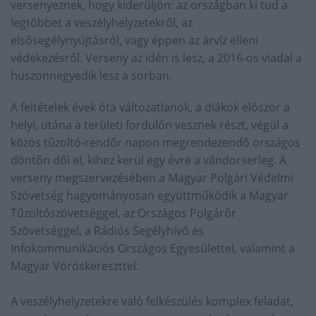
versenyeznek, hogy kiderüljön: az országban ki tud a
legtöbbet a veszélyhelyzetekről, az
elsősegélynyújtásról, vagy éppen az árvíz elleni
védekezésről. Verseny az idén is lesz, a 2016-os viadal a
huszonnegyedik lesz a sorban.
A feltételek évek óta változatlanok, a diákok először a
helyi, utána a területi fordulón vesznek részt, végül a
közös tűzoltó-rendőr napon megrendezendő országos
döntőn dől el, kihez kerül egy évre a vándorserleg. A
verseny megszervezésében a Magyar Polgári Védelmi
Szövetség hagyományosan együttműködik a Magyar
Tűzoltószövetséggel, az Országos Polgárőr
Szövetséggel, a Rádiós Segélyhívó és
Infokommunikációs Országos Egyesülettel, valamint a
Magyar Vöröskereszttel.
A veszélyhelyzetekre való felkészülés komplex feladat,