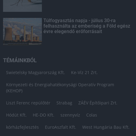
Túlfogyasztás napja - július 30-ra
felhasználta az emberiség a Föld egész
évre elegendő erőforrásait
TÉMÁINKBÓL
Swietelsky Magyarország Kft.
Ke-Víz 21 Zrt.
Környezeti és Energiahatékonysági Operatív Program
(KEHOP)
Liszt Ferenc repülőtér
Strabag
ZÁÉV Építőipari Zrt.
Hódút Kft.
HE-DO Kft.
szennyvíz
Colas
kórházfejlesztés
EuroAszfalt Kft.
West Hungária Bau Kft.