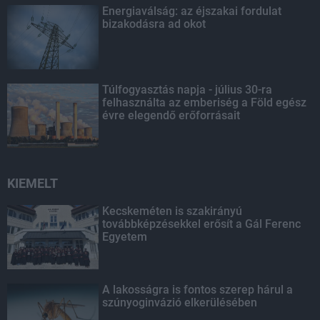
Energiaválság: az éjszakai fordulat
bizakodásra ad okot
Túlfogyasztás napja - július 30-ra
felhasználta az emberiség a Föld egész
évre elegendő erőforrásait
KIEMELT
Kecskeméten is szakirányú
továbbképzésekkel erősít a Gál Ferenc
Egyetem
A lakosságra is fontos szerep hárul a
szúnyoginvázió elkerülésében