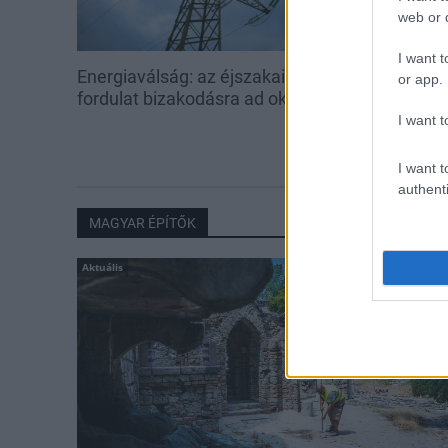
web or d
I want t
Energiaválság: az éjszakai
Paks: hétfőn 
or app.
fordulat bizakodásra ad okot
kedden üzemb
utolsó turbina
I want t
I want t
authenti
MAGYAR ÉPÍTŐK
Aktuális