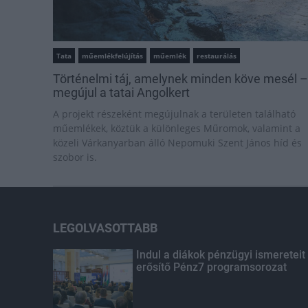
Tata
műemlékfelújítás
műemlék
restaurálás
Történelmi táj, amelynek minden köve mesél –
megújul a tatai Angolkert
A projekt részeként megújulnak a területen található
műemlékek, köztük a különleges Műromok, valamint a
közeli Várkanyarban álló Nepomuki Szent János híd és
szobor is.
LEGOLVASOTTABB
Indul a diákok pénzügyi ismereteit
erősítő Pénz7 programsorozat