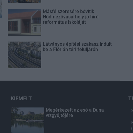
Másfélszeresére bővítik
Hódmezővásárhely jó hírű
református iskoláját
Látványos építési szakasz indult
be a Flórián téri felüljárón
KIEMELT
T
Megérkezett az eső a Duna
vízgyűjtőjére