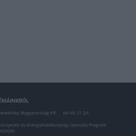
ÉMÁINKBÓL
Swietelsky Magyarország Kft.
Ke-Víz 21 Zrt.
Környezeti és Energiahatékonysági Operatív Program
(KEHOP)