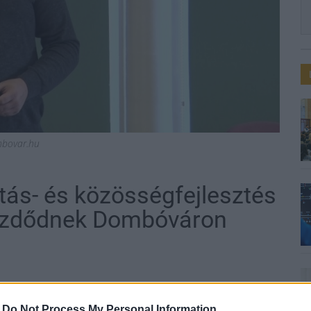
bovar.hu
atás- és közösségfejlesztés
 kezdődnek Dombóváron
-
Do Not Process My Personal Information
nem térítendő támogatást nyert el a város