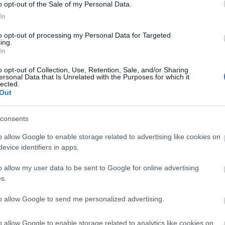
o opt-out of the Sale of my Personal Data.
gfejlesztő Kft. ügyvezetője. - Az említett területeken
In
tásra szorul. Az a célunk, hogy őket integráljuk a
ültek, lassan indítjuk a közbeszerzési eljárásokat és
to opt-out of processing my Personal Data for Targeted
ing.
-TL1-2016-00003 „a dombóvári Szigetsor-Vasút
In
alósítása is elindulna.
o opt-out of Collection, Use, Retention, Sale, and/or Sharing
ersonal Data that Is Unrelated with the Purposes for which it
lected.
Out
consents
o allow Google to enable storage related to advertising like cookies on
evice identifiers in apps.
o allow my user data to be sent to Google for online advertising
s.
Aktuális
to allow Google to send me personalized advertising.
o allow Google to enable storage related to analytics like cookies on