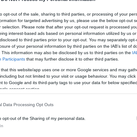
tő Kft. a Szigetsor-Vasút szegregátumok
to opt-out of the sale, sharing to third parties, or processing of your per
lyi intézményekből és civil szervezetekből álló
formation for targeted advertising by us, please use the below opt-out s
r selection. Please note that after your opt-out request is processed y
eing interest-based ads based on personal information utilized by us or
űek életkörülményeinek javítását és szociális
disclosed to third parties prior to your opt-out. You may separately opt-
nyújtói.
losure of your personal information by third parties on the IAB’s list of
 vissza nem téritendő támogatásának köszönhetően tíz
. This information may also be disclosed by us to third parties on the
IA
nte Ferenc projektmenedzser a támogató csoport
Participants
that may further disclose it to other third parties.
alakuló ülésén. - Szolgáltatás- és
 that this website/app uses one or more Google services and may gath
zt, ennek keretében szociális irodát, közösségi házat
including but not limited to your visit or usage behaviour. You may click 
k a Jam-csarnok területén. A beruházás részeként több
 to Google and its third-party tags to use your data for below specifi
ogle consent section.
űsítjük a járdákat a Rét és az Erdősor utcában. Új
sorolt utcáknak a csapadékvíz-elvezetését is
a Gyár utcától a Konda-patak hídjáig tartó
l Data Processing Opt Outs
biztonság javítása érdekében térfigyelő
o opt-out of the Sharing of my personal data.
In
kből és civil szervezetekből álló támogató csoport is
tba kerültek a Szigetsor-Vasút szegregátumokban