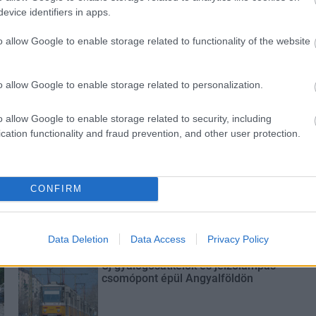
evice identifiers in apps.
o allow Google to enable storage related to functionality of the website
és talán még
Az atomerőmű egyetlen
en tartható az
hatása a környezetre, hogy a
Duna vizét némileg felmelegíti
o allow Google to enable storage related to personalization.
o allow Google to enable storage related to security, including
cation functionality and fraud prevention, and other user protection.
M1 bővítés: már zajlik a teljesen új
CONFIRM
Bicske Kelet csomópont építése
Data Deletion
Data Access
Privacy Policy
Új gyalogosátkelők és jelzőlámpás
csomópont épül Angyalföldön