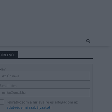
HÍRLEVÉL
Név
E-mail cím
Feliratkozom a hírlevélre és elfogadom az
adatvédelmi szabályzatot!