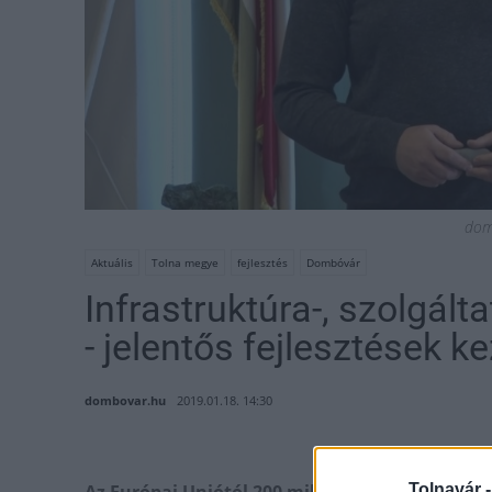
dom
Aktuális
Tolna megye
fejlesztés
Dombóvár
Infrastruktúra-, szolgált
- jelentős fejlesztések
dombovar.hu
2019.01.18. 14:30
Tolnavár 
Az Európai Uniótól 200 millió forintos vissza 