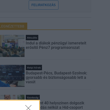
FELIRATKOZÁS
LEGNÉZETTEBB
Aktuális
Indul a diákok pénzügyi ismereteit
erősítő Pénz7 programsorozat
Helyi hírek
Budapest-Pécs, Budapest-Szolnok:
gyorsabb és biztonságosabb lett a
vasút
Gazdaság
Több mint 40 helyszínen dolgozik
fennakadás nélkül a Híd-csoport