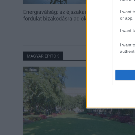
Energiaválság: az éjszakai
Paks: hétfőn 
I want t
fordulat bizakodásra ad okot
kedden üzemb
or app.
utolsó turbina
I want t
I want t
authenti
MAGYAR ÉPÍTŐK
Mi épül?