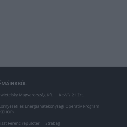
ÉMÁINKBÓL
Swietelsky Magyarország Kft.
Ke-Víz 21 Zrt.
Környezeti és Energiahatékonysági Operatív Program
(KEHOP)
Liszt Ferenc repülőtér
Strabag