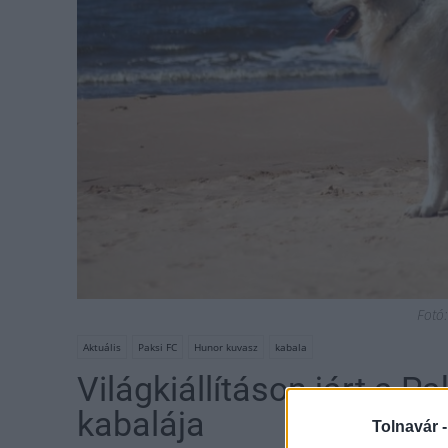
Fotó:
Aktuális
Paksi FC
Hunor kuvasz
kabala
Világkiállításon járt a 
kabalája
Tolnavár 