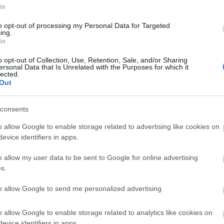
en is kísérte a csapatot, két Európa-liga és öt
In
ezése óta eltelt időszak a klub egyik legsikeresebb
to opt-out of processing my Personal Data for Targeted
L Magyar Kupa-győzelem mellé egy bajnoki bronz is
ing.
In
o opt-out of Collection, Use, Retention, Sale, and/or Sharing
ersonal Data that Is Unrelated with the Purposes for which it
lected.
Out
consents
o allow Google to enable storage related to advertising like cookies on
evice identifiers in apps.
o allow my user data to be sent to Google for online advertising
Aktuális
s.
to allow Google to send me personalized advertising.
o allow Google to enable storage related to analytics like cookies on
evice identifiers in apps.