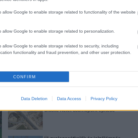
és talán még
Az atomerőmű egyetlen
o allow Google to enable storage related to functionality of the website
en tartható az
hatása a környezetre, hogy a
Duna vizét némileg felmelegíti
o allow Google to enable storage related to personalization.
o allow Google to enable storage related to security, including
cation functionality and fraud prevention, and other user protection.
Történelmi táj, amelynek minden
köve mesél – megújul a tatai
CONFIRM
Angolkert
Data Deletion
Data Access
Privacy Policy
M1 bővítés: már zajlik a teljesen új
Bicske Kelet csomópont építése