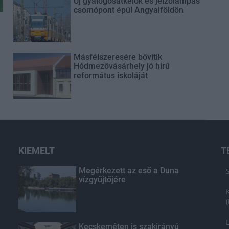
Új gyalogosátkelők és jelzőlámpás
csomópont épül Angyalföldön
Másfélszeresére bővítik
Hódmezővásárhely jó hírű
református iskoláját
KIEMELT
T
Megérkezett az eső a Duna
vízgyűjtőjére
Kecskeméten is szakirányú