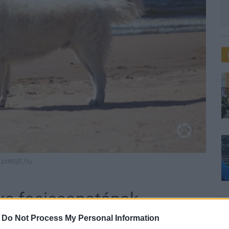
 paksifc.hu
Paks focicsapatának
-
Do Not Process My Personal Information