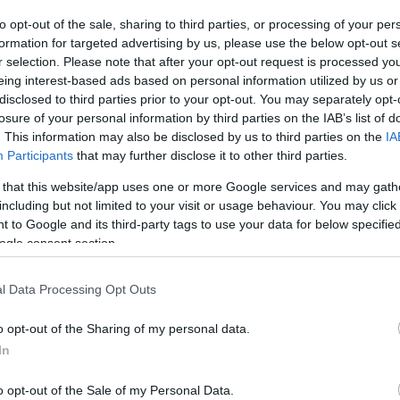
to opt-out of the sale, sharing to third parties, or processing of your per
formation for targeted advertising by us, please use the below opt-out s
r selection. Please note that after your opt-out request is processed y
eing interest-based ads based on personal information utilized by us or
yben.
disclosed to third parties prior to your opt-out. You may separately opt-
losure of your personal information by third parties on the IAB’s list of
lításán, Helsinkiben saját kennelét képviselve
. This information may also be disclosed by us to third parties on the
IA
Participants
that may further disclose it to other third parties.
erős mezőnyben versenyzett - ovlasható a város
 that this website/app uses one or more Google services and may gath
including but not limited to your visit or usage behaviour. You may click 
vet
 to Google and its third-party tags to use your data for below specifi
ogle consent section.
 ki Galyna Kalinichenko FCI küllembíró bírálata
pályára a PFC csapatának kabalaállataként. Születése
l Data Processing Opt Outs
 elmúlt több mint egy évben igazi közösségi kedvenc
érkőzésén jelen voltak.
o opt-out of the Sharing of my personal data.
In
o opt-out of the Sale of my Personal Data.