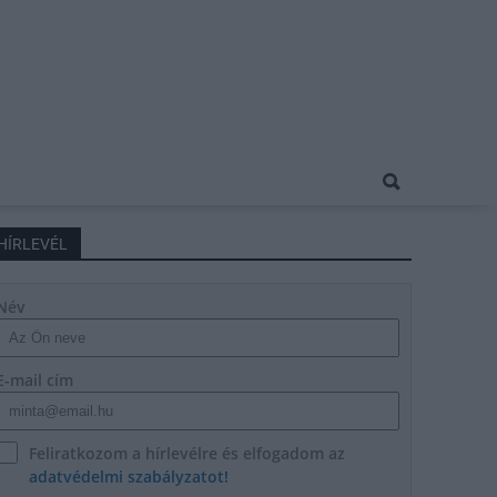
HÍRLEVÉL
Név
E-mail cím
Feliratkozom a hírlevélre és elfogadom az
adatvédelmi szabályzatot!