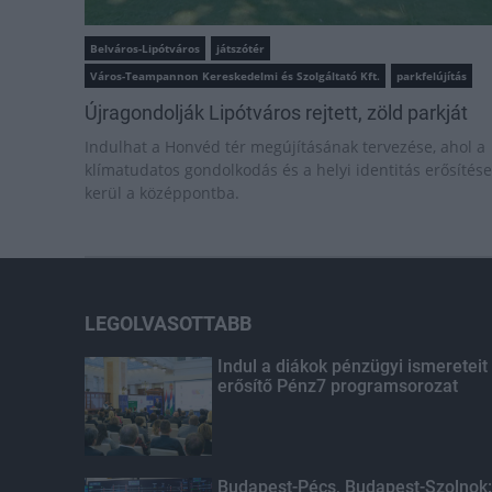
Belváros-Lipótváros
játszótér
Város-Teampannon Kereskedelmi és Szolgáltató Kft.
parkfelújítás
Újragondolják Lipótváros rejtett, zöld parkját
Indulhat a Honvéd tér megújításának tervezése, ahol a
klímatudatos gondolkodás és a helyi identitás erősítése
kerül a középpontba.
LEGOLVASOTTABB
Indul a diákok pénzügyi ismereteit
erősítő Pénz7 programsorozat
Budapest-Pécs, Budapest-Szolnok: