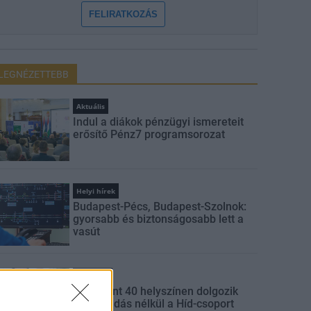
FELIRATKOZÁS
LEGNÉZETTEBB
Aktuális
Indul a diákok pénzügyi ismereteit
erősítő Pénz7 programsorozat
Helyi hírek
Budapest-Pécs, Budapest-Szolnok:
gyorsabb és biztonságosabb lett a
vasút
Gazdaság
Több mint 40 helyszínen dolgozik
fennakadás nélkül a Híd-csoport