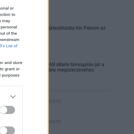
sonal or
ection to
ou may
Aktuális
 personal
Húsvéti játszóházba hív Pakson az
ASE
out of the
 downstream
B’s List of
Aktuális
er and store
Július 1-től állami támogatás jár a
to grant or
jogosítvány megszerzéséhez
ed purposes
HIRDETÉS
HIRDETÉS