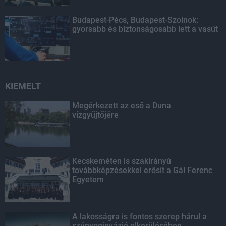
Budapest-Pécs, Budapest-Szolnok:
gyorsabb és biztonságosabb lett a vasút
KIEMELT
Megérkezett az eső a Duna
vízgyűjtőjére
Kecskeméten is szakirányú
továbbképzésekkel erősít a Gál Ferenc
Egyetem
A lakosságra is fontos szerep hárul a
szúnyoginvázió elkerülésében