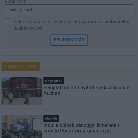
E-mail cím
Feliratkozom a hírlevélre és elfogadom az
adatvédelmi
szabályzatot!
FELIRATKOZÁS
LEGNÉZETTEBB
Helyi hírek
Felújított üzletet nyitott Szekszárdon az
Auchan
Aktuális
Indul a diákok pénzügyi ismereteit
erősítő Pénz7 programsorozat