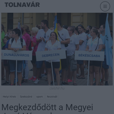
civishir.hu
Helyi hírek
Szekszárd
sport
fesztivál
Megkezdődött a Megyei