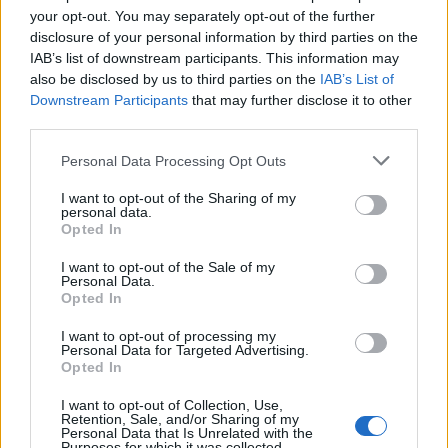
your opt-out. You may separately opt-out of the further
disclosure of your personal information by third parties on the
IAB’s list of downstream participants. This information may
A hőségben is védik a növényzetet Pakson
also be disclosed by us to third parties on the
IAB’s List of
Downstream Participants
that may further disclose it to other
third parties.
Please note that this website/app uses one or more Google
Personal Data Processing Opt Outs
services and may gather and store information including but
not limited to your visit or usage behaviour. You may click to
I want to opt-out of the Sharing of my
personal data.
grant or deny consent to Google and its third-party tags to
Opted In
use your data for below specified purposes in below Google
MAGYAR ÉPÍTŐK
consent section.
I want to opt-out of the Sale of my
Personal Data.
Opted In
Útépítés
I want to opt-out of processing my
Personal Data for Targeted Advertising.
Opted In
I want to opt-out of Collection, Use,
Retention, Sale, and/or Sharing of my
Personal Data that Is Unrelated with the
Purposes for which it was collected.