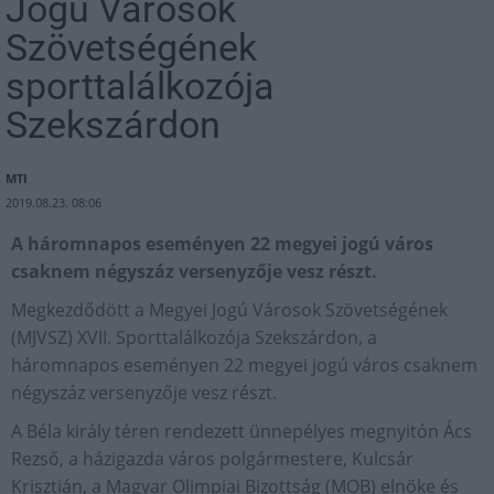
Jogú Városok
Szövetségének
sporttalálkozója
Szekszárdon
MTI
2019.08.23. 08:06
A háromnapos eseményen 22 megyei jogú város
csaknem négyszáz versenyzője vesz részt.
Megkezdődött a Megyei Jogú Városok Szövetségének
(MJVSZ) XVII. Sporttalálkozója Szekszárdon, a
háromnapos eseményen 22 megyei jogú város csaknem
négyszáz versenyzője vesz részt.
A Béla király téren rendezett ünnepélyes megnyitón Ács
Rezső, a házigazda város polgármestere, Kulcsár
Krisztián, a Magyar Olimpiai Bizottság (MOB) elnöke és