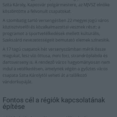
Szita Károly, Kaposvár polgármestere, az MJVSZ elnöke
köszöntötte a felvonult csapatokat.
A szombatig tartó versengésben 22 megyei jogú város
köztisztviselői és közalkalmazottai vesznek részt; a
programot a sportvetélkedések mellett kulturális,
Szekszárd nevezetességeit bemutató elemek színesítik.
A 17 tagú csapatok hét versenyszámban mérik össze
magukat, lesz vízi öttusa, mini foci, strandröplabda és
dartsverseny is. A rendező város hagyományosan nem
indul a vetélkedésen, amelynek végén a győztes város
csapata Szita Károlytól veheti át a találkozó
vándorkupáját.
Fontos cél a régiók kapcsolatának
építése