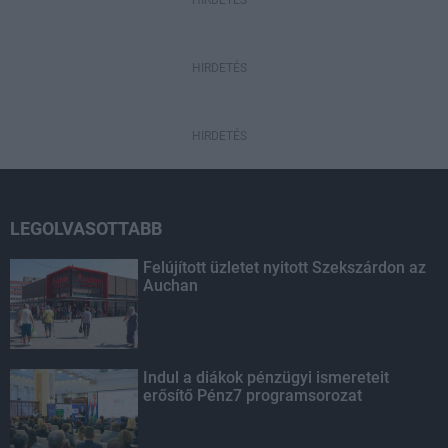
HIRDETÉS
HIRDETÉS
HIRDETÉS
LEGOLVASOTTABB
Felújított üzletet nyitott Szekszárdon az
Auchan
Indul a diákok pénzügyi ismereteit
erősítő Pénz7 programsorozat