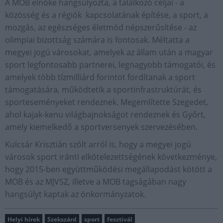
A MOB elnöke hangsúlyozta, a találkozó céljai - a
közösség és a régiók kapcsolatának építése, a sport, a
mozgás, az egészséges életmód népszerűsítése - az
olimpiai bizottság számára is fontosak. Méltatta a
megyei jogú városokat, amelyek az állam után a magyar
sport legfontosabb partnerei, legnagyobb támogatói, és
amelyek több tízmilliárd forintot fordítanak a sport
támogatására, működtetik a sportinfrastruktúrát, és
sporteseményeket rendeznek. Megemlítette Szegedet,
ahol kajak-kenu világbajnokságot rendeznek és Győrt,
amely kiemelkedő a sportversenyek szervezésében.
Kulcsár Krisztián szólt arról is, hogy a megyei jogú
városok sport iránti elkötelezettségének következménye,
hogy 2015-ben együttműködési megállapodást kötött a
MOB és az MJVSZ, illetve a MOB tagságában nagy
hangsúlyt kaptak az önkormányzatok.
Helyi hírek
Szekszárd
sport
fesztivál