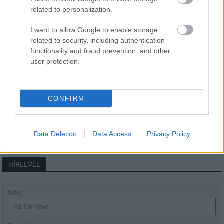
related to personalization.
Látványos építési szakasz indult be a
I want to allow Google to enable storage
Flórián téri felüljárón
related to security, including authentication
functionality and fraud prevention, and other
user protection.
Paks II.: Mit jelent az 5. blokk új
mérföldköve a felülvizsgálat
CONFIRM
árnyékában?
Data Deletion
Data Access
Privacy Policy
HÍRLEVÉL
Név