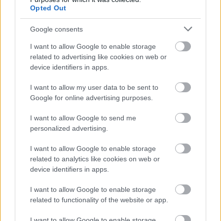
Opted Out
Google consents
I want to allow Google to enable storage
autópálya
útépítés
M1-es autópálya
Bicske
related to advertising like cookies on web or
device identifiers in apps.
M1 bővítés: már zajlik a teljesen új Bicske Kelet
csomópont építése
I want to allow my user data to be sent to
Tizenegy meglévő csomópontot korszerűsít és négy új,
Google for online advertising purposes.
különszintű csomópontot hoz létre az MKIF az M1-es
bővítésénél.
I want to allow Google to send me
personalized advertising.
Új gyalogosátkelők és jelzőlámpás
I want to allow Google to enable storage
csomópont épül Angyalföldön
related to analytics like cookies on web or
device identifiers in apps.
I want to allow Google to enable storage
Másfélszeresére bővítik
related to functionality of the website or app.
Hódmezővásárhely jó hírű református
iskoláját
I want to allow Google to enable storage