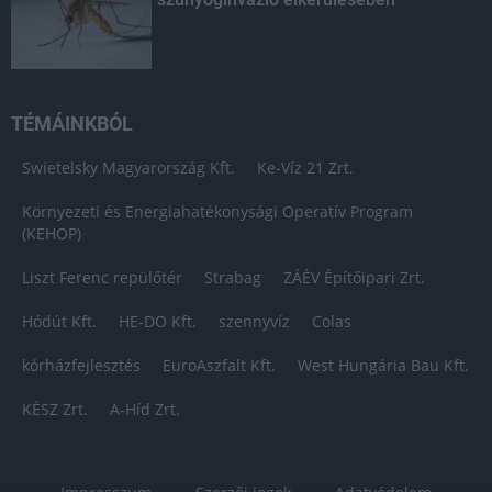
TÉMÁINKBÓL
Swietelsky Magyarország Kft.
Ke-Víz 21 Zrt.
Környezeti és Energiahatékonysági Operatív Program
(KEHOP)
Liszt Ferenc repülőtér
Strabag
ZÁÉV Építőipari Zrt.
Hódút Kft.
HE-DO Kft.
szennyvíz
Colas
kórházfejlesztés
EuroAszfalt Kft.
West Hungária Bau Kft.
KÉSZ Zrt.
A-Híd Zrt.