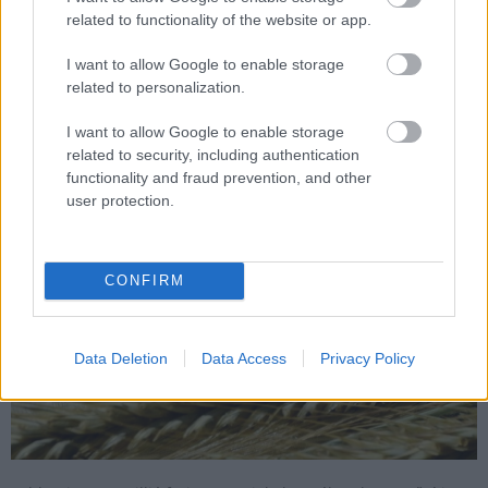
útdíjhasználati jogosultságok ellenőrzését a Nemzeti
related to functionality of the website or app.
Útdíjfizetési Zrt. (NÚSZ Zrt.).
I want to allow Google to enable storage
related to personalization.
Automatizált berendezésekkel korszerűsíti
dunaföldvári malmát a GOF Hungary Kft.
I want to allow Google to enable storage
related to security, including authentication
2019.01.22
functionality and fraud prevention, and other
Gazdaság
user protection.
CONFIRM
Data Deletion
Data Access
Privacy Policy