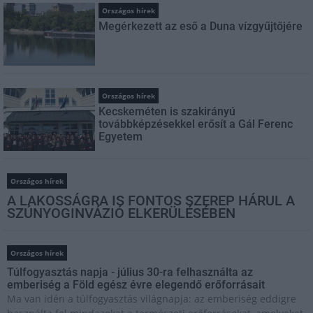
Országos hírek
Megérkezett az eső a Duna vízgyűjtőjére
Országos hírek
Kecskeméten is szakirányú
továbbképzésekkel erősít a Gál Ferenc
Egyetem
Országos hírek
A LAKOSSÁGRA IS FONTOS SZEREP HÁRUL A
SZÚNYOGINVÁZIÓ ELKERÜLÉSÉBEN
Országos hírek
Túlfogyasztás napja - július 30-ra felhasználta az
emberiség a Föld egész évre elegendő erőforrásait
Ma van idén a túlfogyasztás világnapja: az emberiség eddigre