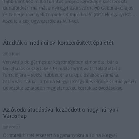
Több mint 500 millió forintos projekt keretében korszerűsíti
dunaföldvári malmát a nyíregyházai székhelyű Gabona- Olajos
és Fehérjenövények Termelését Koordináló (GOF Hungary) Kft. -
közölte a cég ügyvezetője az MTI-vel.
Átadták a medinai ovi korszerűsített épületét
2018.10.09
Vén Attila polgármester köszöntőjében elmondta: bár a
beruházás összértéke 114 millió forint volt – tekintettel a
funkciójára – sokkal többet ér a településlakók számára.
Fehérvári Tamás, a Tolna Megyei Közgyűlés elnöke személyesen
üdvözölte az átadón megjelenteket, köztük az óvodásokat.
Az óvoda átadásával kezdődött a nagymányoki
Városnap
2018.08.27
Örömteli hírrel érkezett Nagymányokra a Tolna Megyei