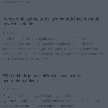
Közgyűlés elnöke.
Korszerűbb üzemeltetés, gyorsabb, kényelmesebb
ügyfélkiszolgálás
2018.02.02
Az elmúlt időszakban újabb energetikai felújítás zárult le a
Tolna Megyei Kormányhivatal két épületén. A beruházásnak
köszönhetően a Tamási Járási Hivatal, valamint a Dombóvári
Járási Hivatal épülete újult meg, melyek ünnepélyes átadására
2018. február 1-jén került sor.
Több fekhely jut a szülőknek a szekszárdi
gyermekosztályon
2017.12.08
Megújult a Tolna Megyei Balassa János Kórház
Gyermekosztályának második emelete. A korszerűsítéshez a
szekszárdi önkormányzat nyújtott segítséget.