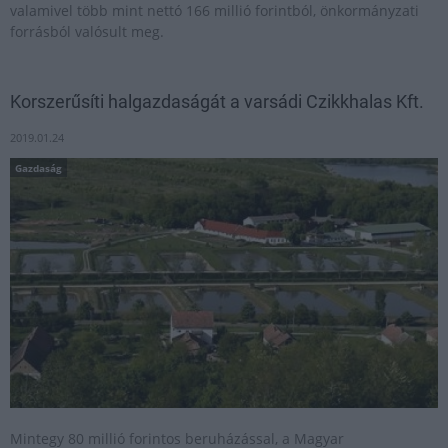
valamivel több mint nettó 166 millió forintból, önkormányzati
forrásból valósult meg.
Korszerűsíti halgazdaságát a varsádi Czikkhalas Kft.
2019.01.24
Gazdaság
Mintegy 80 millió forintos beruházással, a Magyar