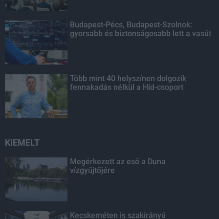
Budapest-Pécs, Budapest-Szolnok:
gyorsabb és biztonságosabb lett a vasút
Több mint 40 helyszínen dolgozik
fennakadás nélkül a Híd-csoport
KIEMELT
Megérkezett az eső a Duna
vízgyűjtőjére
Kecskeméten is szakirányú