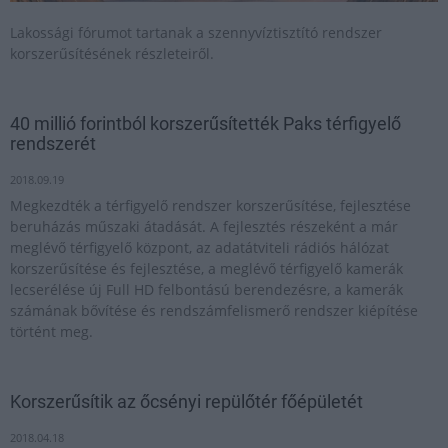
Lakossági fórumot tartanak a szennyvíztisztító rendszer
korszerűsítésének részleteiről.
40 millió forintból korszerűsítették Paks térfigyelő
rendszerét
2018.09.19
Megkezdték a térfigyelő rendszer korszerűsítése, fejlesztése
beruházás műszaki átadását. A fejlesztés részeként a már
meglévő térfigyelő központ, az adatátviteli rádiós hálózat
korszerűsítése és fejlesztése, a meglévő térfigyelő kamerák
lecserélése új Full HD felbontású berendezésre, a kamerák
számának bővítése és rendszámfelismerő rendszer kiépítése
történt meg.
Korszerűsítik az őcsényi repülőtér főépületét
2018.04.18