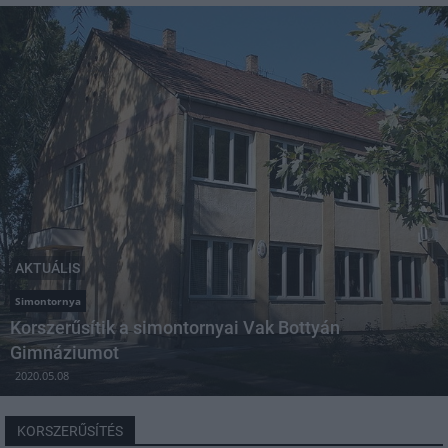
AKTUÁLIS
Simontornya
Korszerűsítik a simontornyai Vak Bottyán
Gimnáziumot
2020.05.08
KORSZERŰSÍTÉS