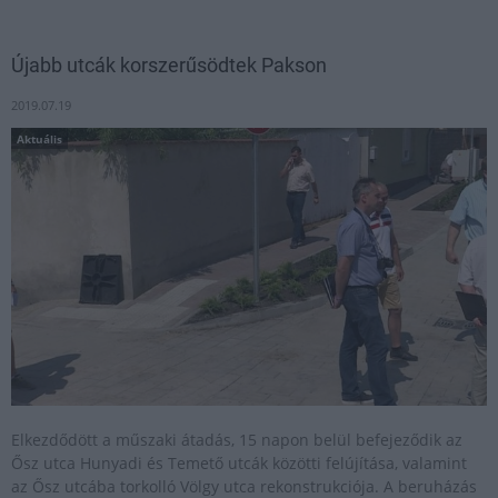
Újabb utcák korszerűsödtek Pakson
2019.07.19
Aktuális
Elkezdődött a műszaki átadás, 15 napon belül befejeződik az
Ősz utca Hunyadi és Temető utcák közötti felújítása, valamint
az Ősz utcába torkolló Völgy utca rekonstrukciója. A beruházás