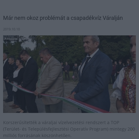
Már nem okoz problémát a csapadékvíz Váralján
2019.10.10
Aktuális
Korszerűsítették a váraljai vízelvezetési rendszert a TOP
(Terület- és Településfejlesztési Operatív Program) mintegy 200
milliós forrásának köszönhetően.