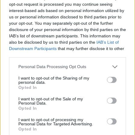
Polgármesteri Hivatal korszerűsítése
opt-out request is processed you may continue seeing
interest-based ads based on personal information utilized by
2019.09.24
us or personal information disclosed to third parties prior to
your opt-out. You may separately opt-out of the further
Aktuális
disclosure of your personal information by third parties on the
IAB’s list of downstream participants. This information may
also be disclosed by us to third parties on the
IAB’s List of
Downstream Participants
that may further disclose it to other
third parties.
Please note that this website/app uses one or more Google
Personal Data Processing Opt Outs
services and may gather and store information including but
not limited to your visit or usage behaviour. You may click to
I want to opt-out of the Sharing of my
personal data.
grant or deny consent to Google and its third-party tags to
Opted In
use your data for below specified purposes in below Google
consent section.
I want to opt-out of the Sale of my
Personal Data.
A megújult külső után belső helyiségek korszerűsítésével
Opted In
folytatódik a paksi polgármesteri hivatal épületének
rekonstrukciója. A Jövőnk Energiája Térségfejlesztési Alapítvány
I want to opt-out of processing my
(JETA) pályázatán a mosdók és a konyha teljes körű felújítására,
Personal Data for Targeted Advertising.
Opted In
valamint melegítőkonyha kialakítására nyert támogatást az