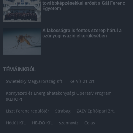
továbbképzésekkel erősít a Gál Ferenc
Egyetem
A lakosságra is fontos szerep hárul a
szúnyoginvázió elkerülésében
TÉMÁINKBÓL
Swietelsky Magyarország Kft.
Ke-Víz 21 Zrt.
Környezeti és Energiahatékonysági Operatív Program
(KEHOP)
Liszt Ferenc repülőtér
Strabag
ZÁÉV Építőipari Zrt.
Hódút Kft.
HE-DO Kft.
szennyvíz
Colas