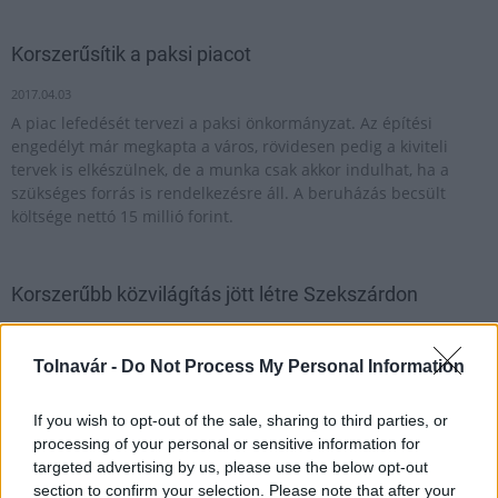
Korszerűsítik a paksi piacot
2017.04.03
A piac lefedését tervezi a paksi önkormányzat. Az építési
engedélyt már megkapta a város, rövidesen pedig a kiviteli
tervek is elkészülnek, de a munka csak akkor indulhat, ha a
szükséges forrás is rendelkezésre áll. A beruházás becsült
költsége nettó 15 millió forint.
Korszerűbb közvilágítás jött létre Szekszárdon
2017.01.19
Befejeződött a közvilágítás bővítése Szekszárdon. A 139 millió
Tolnavár -
Do Not Process My Personal Information
forintos beruházást saját forrásból valósította meg a város
önkormányzata.
If you wish to opt-out of the sale, sharing to third parties, or
processing of your personal or sensitive information for
targeted advertising by us, please use the below opt-out
A külső után belső felújítással folytatódik a Paksi
section to confirm your selection. Please note that after your