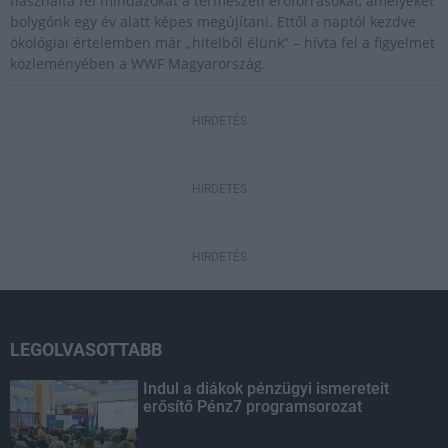
használta fel mindazokat a természeti erőforrásokat, amelyeket
bolygónk egy év alatt képes megújítani. Ettől a naptól kezdve
ökológiai értelemben már „hitelből élünk” – hívta fel a figyelmet
közleményében a WWF Magyarország.
HIRDETÉS
HIRDETÉS
HIRDETÉS
LEGOLVASOTTABB
Indul a diákok pénzügyi ismereteit
erősítő Pénz7 programsorozat