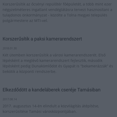
Korszerűsítik az őcsényi repülőtér főépületét, a több mint ezer
négyzetméteres ingatlant vendéglátásra tervezi hasznosítani a
tulajdonos önkormányzat - közölte a Tolna megyei település
polgármestere az MTI-vel.
Korszerűsítik a paksi kamerarendszert
2018.01.30
Két ütemben korszerűsítik a városi kamerarendszerét. Első
lépésként a meglévő kamerarendszert fejlesztik, második
lépésként pedig Dunakömlődöt és Gyapát is “bekamerázzák” és
bekötik a központi rendszerbe.
Elkezdődött a kandeláberek cseréje Tamásiban
2017.08.14
2017. augusztus 14-én elindult a közvilágítás átépítése,
korszerűsítése Tamási városközpontjában.