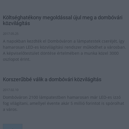
Költséghatékony megoldással újul meg a dombóvári
közvilágítás
2017.05.25
A napokban kezdték el Dombóváron a lámpatestek cseréjét, így
hamarosan LED-es közvilágítási rendszer működhet a városban.
A képviselőtestület döntése értelmében a munka közel 3000
oszlopot érint.
Korszerűbbé válik a dombóvári közvilágítás
2017.02.10
Dombóváron 2100 lámpatestben hamarosan már LED-es izzó
fog világítani, amellyel évente akár 5 millió forintot is spórolhat
a város.