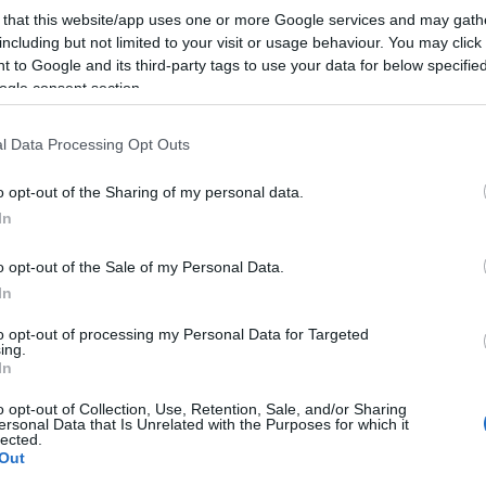
 that this website/app uses one or more Google services and may gath
including but not limited to your visit or usage behaviour. You may click 
 to Google and its third-party tags to use your data for below specifi
ogle consent section.
l Data Processing Opt Outs
O
o opt-out of the Sharing of my personal data.
S
Ehhez a szinthez hetente ötször napi egy órát úszik,
In
heti 70-80 kilométert fut, és heti 200-250 kilométert
kerékpározik.
o opt-out of the Sale of my Personal Data.
In
O
Már csak pár kilométert kell futni karácsonyig
A
to opt-out of processing my Personal Data for Targeted
ing.
s
In
2016.12.22
F
Fellobbant az utolsó láng a víztoronynál majd lezajlott a
á
o opt-out of Collection, Use, Retention, Sale, and/or Sharing
Négy Láng futás. Így értek véget a hivatalos adventi
s
ersonal Data that Is Unrelated with the Purposes for which it
lected.
programok Dombóváron. Az idei futáson több mint 250-
Out
en vettek részt, egyötödük pedig a legkisebb
O