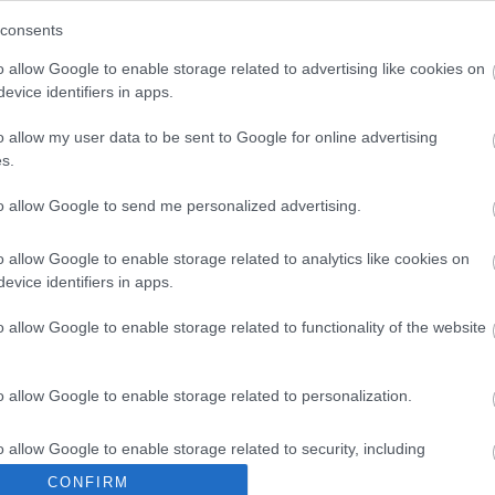
korosztályból került ki.
consents
o allow Google to enable storage related to advertising like cookies on
Szilveszteri mozgásra invitálnak minden
evice identifiers in apps.
érdeklődőt
H
o allow my user data to be sent to Google for online advertising
2025.12.29
s.
Helyi hírek
to allow Google to send me personalized advertising.
o allow Google to enable storage related to analytics like cookies on
evice identifiers in apps.
o allow Google to enable storage related to functionality of the website
o allow Google to enable storage related to personalization.
o allow Google to enable storage related to security, including
cation functionality and fraud prevention, and other user protection.
A program a Szekszárdi Sportközpont szervezésében
CONFIRM