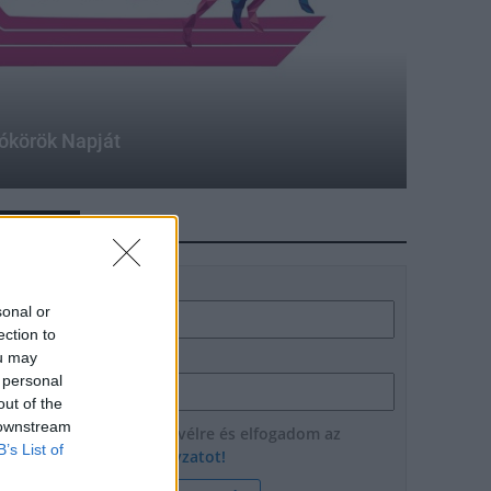
tókörök Napját
HÍRLEVÉL
Név
sonal or
ection to
ou may
E-mail cím
 personal
out of the
 downstream
Feliratkozom a hírlevélre és elfogadom az
B’s List of
adatvédelmi szabályzatot!