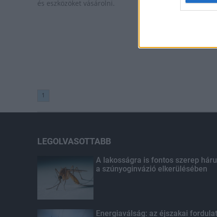
és eszközöket vásárolni.
1
LEGOLVASOTTABB
A lakosságra is fontos szerep háru
a szúnyoginvázió elkerülésében
Energiaválság: az éjszakai fordula