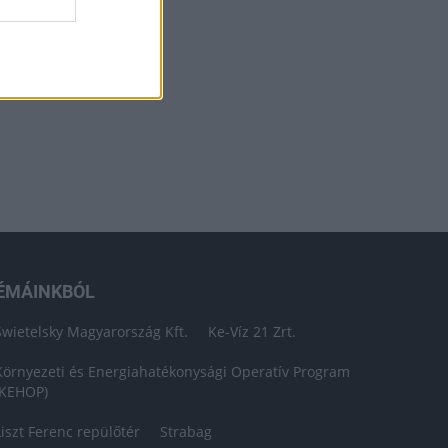
ÉMÁINKBÓL
Swietelsky Magyarország Kft.
Ke-Víz 21 Zrt.
Környezeti és Energiahatékonysági Operatív Program
(KEHOP)
Liszt Ferenc repülőtér
Strabag