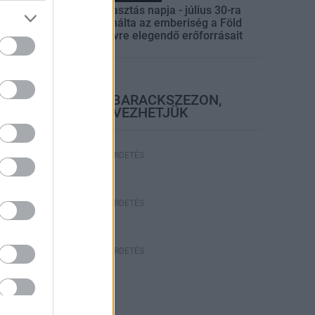
Túlfogyasztás napja - július 30-ra
felhasználta az emberiség a Föld
egész évre elegendő erőforrásait
elyi hírek
BEINDULT AZ ŐSZIBARACKSZEZON,
SZEPTEMBERIG ÉLVEZHETJÜK
HIRDETÉS
HIRDETÉS
HIRDETÉS