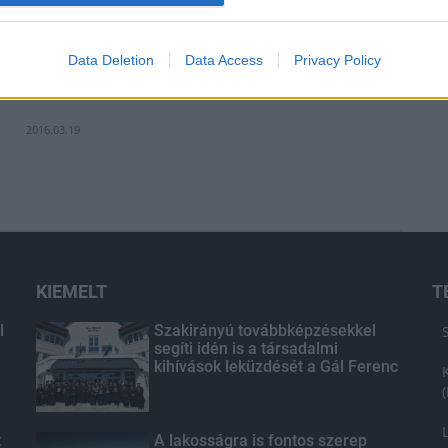
valósul meg.
Data Deletion
Data Access
Privacy Policy
Szekszárd is kiemelt helyszíne lesz a Bor
Maratonnak
2016.03.19
KIEMELT
T
l
Szakirányú továbbképzésekkel
segíti idén is a társadalmi
kihívások leküzdését a Gál Ferenc
Egyetem
t
A lakosságra is fontos szerep