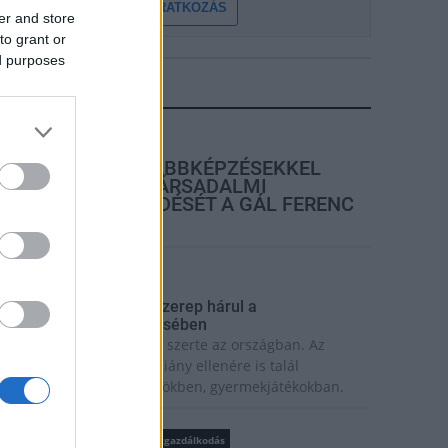
FELIRATKOZÁS
er and store
to grant or
ed purposes
LEGFRISSEBB
rszágos hírek
SZAKIRÁNYÚ TOVÁBBKÉPZÉSEKKEL
EGÍTI IDÉN IS A TÁRSADALMI
KIHÍVÁSOK LEKÜZDÉSÉT A GÁL FERENC
EGYETEM
rszágos hírek
 lakosságra is fontos szerep hárul a
zúnyoginvázió elkerülésében
olytatódik a szúnyogírtás szerte az országban. Az
zsiai tigrisszúnyog a vízhiány ellenére is talál
zaporodási helyet a vödrökben, gyermekjátékokban.
rszágos hírek
WWF
vízgazdálkodás