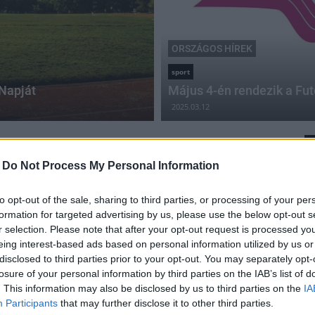
ORSZÁGOS HÍREK
sport
Napját
Május 4-én rendezik a Fu
2025.03.12
-
Do Not Process My Personal Information
Ez a magyar teljesítette azt, amit eddig senki a
to opt-out of the sale, sharing to third parties, or processing of your per
világon
formation for targeted advertising by us, please use the below opt-out s
r selection. Please note that after your opt-out request is processed y
2019.11.08
eing interest-based ads based on personal information utilized by us or
disclosed to third parties prior to your opt-out. You may separately opt-
Országos hírek
losure of your personal information by third parties on the IAB’s list of
. This information may also be disclosed by us to third parties on the
IA
Participants
that may further disclose it to other third parties.