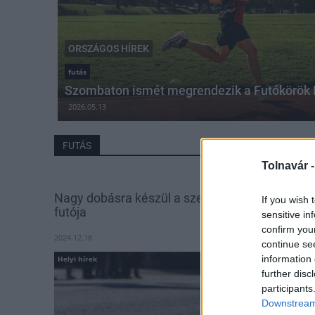
ORSZÁGOS HÍREK
futás
Szombaton ismét megrendezik a Futókörök 
2026.05.13
FUTÁS
Tolnavár 
Nagy dobásra készül a szekszárdiak maratoni
If you wish 
futója
sensitive in
confirm you
2024.12.18
continue se
information 
Helyi hírek
further disc
participants
Downstream 