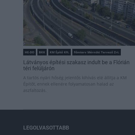
HE-DO
BKK
KM Építő Kft.
Főmterv Mérnöki Tervező Zrt.
Látványos építési szakasz indult be a Flórián
téri felüljárón
A tartós nyári hőség jelentős kihívás elé állítja a KM
Építőt, ennek ellenére folyamatosan halad az
aszfaltozás.
LEGOLVASOTTABB