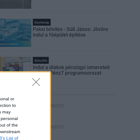
Gazdaság
Paksi bővítés - Süli János: Jövőre
indul a főépület építése
Aktuális
Indul a diákok pénzügyi ismereteit
erősítő Pénz7 programsorozat
sonal or
ection to
HIRDETÉS
ou may
 personal
out of the
HIRDETÉS
 downstream
B’s List of