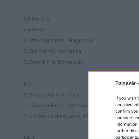
5 kilométer
Gyermek:
1. Strijk Barnabás - Nagyberki
2. Sas Kristóf, Kapospula
3. Govnik Erik, Dombóvár
Tolnavár 
Nő:
1. Borbás Adrienn, Pécs
If you wish 
sensitive in
2. Fónai Friderika, Dombóvár
confirm you
3. Klászné Herbert Anita, Pécs
continue se
information 
further disc
participants
Férfi: