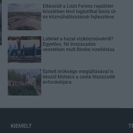
Elkészült a Liszt Ferenc repülőtér
közelében lévő logisztikai bázis út-
és közműhálózatának fejlesztése
Látlelet a hazai víziközművekről?
Egyetlen, fél évszázados
vezetéken múlt Bicske vízellátása
Épített öröksége megújításával is
készül Mohács a csata ötszázadik
évfordulójára
KIEMELT
T