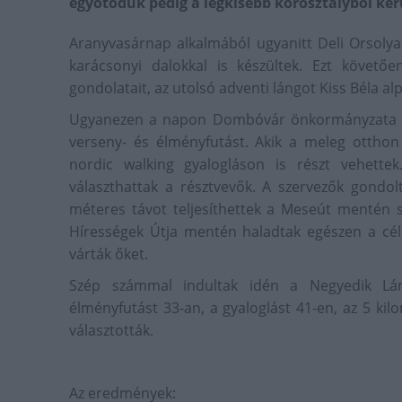
egyötödük pedig a legkisebb korosztályból kerü
Aranyvasárnap alkalmából ugyanitt Deli Orsolya
karácsonyi dalokkal is készültek. Ezt követőe
gondolatait, az utolsó adventi lángot Kiss Béla a
Ugyanezen a napon Dombóvár önkormányzata m
verseny- és élményfutást. Akik a meleg otthon é
nordic walking gyalogláson is részt vehette
választhattak a résztvevők. A szervezők gondol
méteres távot teljesíthettek a Meseút mentén sz
Hírességek Útja mentén haladtak egészen a céli
várták őket.
Szép számmal indultak idén a Negyedik Lán
élményfutást 33-an, a gyaloglást 41-en, az 5 ki
választották.
Az eredmények: