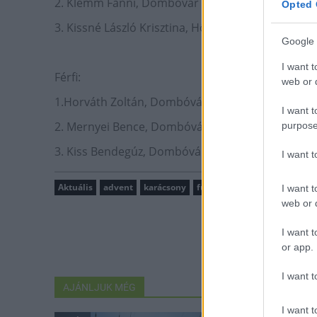
2. Klemm Fanni, Dombóvár
Opted 
3. Kissné László Krisztina, Hőgyész
Google 
I want t
Férfi:
web or d
1.Horváth Zoltán, Dombóvár
I want t
2. Mernyei Bence, Dombóvár
purpose
3. Kiss Bendegúz, Dombóvár
I want 
Aktuális
advent
karácsony
futás
Négy Láng
I want t
web or d
I want t
or app.
I want t
AJÁNLJUK MÉG
I want t