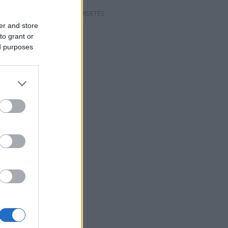
HIRDETÉS
er and store
to grant or
ed purposes