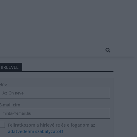
HÍRLEVÉL
Név
E-mail cím
Feliratkozom a hírlevélre és elfogadom az
adatvédelmi szabályzatot!