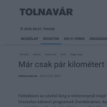
2026.08.07, Péntek
KEZDŐLAP
ROVATOK
HELYI HÍREK
ORSZÁGOS
Aktuális
advent
karácsony
futás
Négy Láng
Már csak pár kilométert 
infokocsola.hu
2016.12.22. 09:07
Fellobbant az utolsó láng a víztoronynál majd l
hivatalos adventi programok Dombóváron. Az i