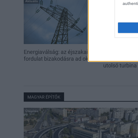
Aktuális
Aktuális
authenti
Energiaválság: az éjszakai
Paks: hétfőn 
fordulat bizakodásra ad okot
kedden üzemb
utolsó turbina
MAGYAR ÉPÍTŐK
Útépítés