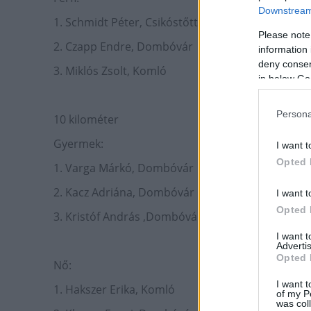
Downstream 
1. Schmidt Péter, Csikóstőttős
Please note
2. Czapp Endre, Dombóvár
information 
deny consent
3. Miklós Zsolt, Komló
in below Go
Persona
10 kilométer
Gyermek:
I want t
Opted 
1. Varga Márkó, Dombóvár
2. Kacz Adriána, Dombóvár
I want t
Opted 
3. Kristóf András ,Dombóvár
I want 
Advertis
Opted 
Nő:
I want t
1. Hakszer Erika, Komló
of my P
was col