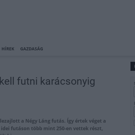
 HÍREK
GAZDASÁG
kell futni karácsonyig
ezajlott a Négy Láng futás. Így értek véget a
dei futáson több mint 250-en vettek részt,