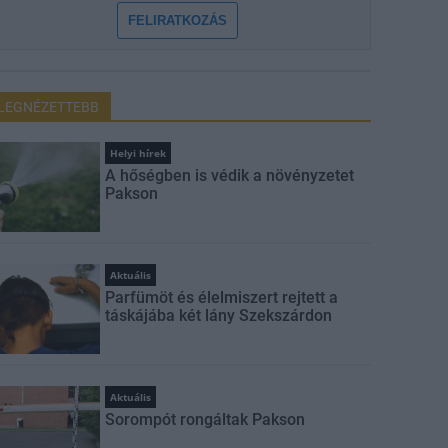
FELIRATKOZÁS
LEGNÉZETTEBB
Helyi hírek
A hőségben is védik a növényzetet
Pakson
Aktuális
Parfümöt és élelmiszert rejtett a
táskájába két lány Szekszárdon
Aktuális
Sorompót rongáltak Pakson