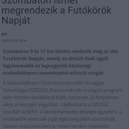
Szombaton ismét
megrendezik a Futókörök
Napját
MTI
2026.05.13. 10:24
Szombaton 9 és 17 óra között rendezik meg az idei
Futókörök Napját, amely az elmúlt évek egyik
legsikeresebb és legnagyobb közösségi
szabadidősport-eseményévé nőtte ki magát.
A Szabadidősport Eseményszervezők Országos
Szövetsége (SZEOSZ) által koordinált országos program
idén minden korábbinál több, összesen 25 helyszínen
várja a mozogni vágyókat - tájékoztatta a SZEOSZ
szerdán az MTI-t. A kezdeményezés lényege egyszerű: a
résztvevők nemcsak saját egészségükért sportolnak,
hanem településükért is, mivel minden teljesített