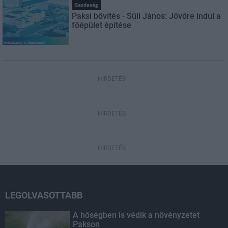
Gazdaság
Paksi bővítés - Süli János: Jövőre indul a
főépület építése
HIRDETÉS
HIRDETÉS
HIRDETÉS
LEGOLVASOTTABB
A hőségben is védik a növényzetet
Pakson