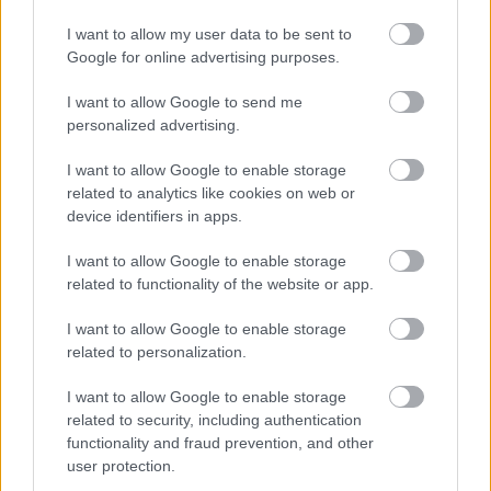
Útépítés
I want to allow my user data to be sent to
Google for online advertising purposes.
I want to allow Google to send me
personalized advertising.
I want to allow Google to enable storage
related to analytics like cookies on web or
device identifiers in apps.
I want to allow Google to enable storage
related to functionality of the website or app.
HE-DO
BKK
KM Építő Kft.
Főmterv Mérnöki Tervező Zrt.
I want to allow Google to enable storage
Látványos építési szakasz indult be a Flórián téri
related to personalization.
felüljárón
I want to allow Google to enable storage
A tartós nyári hőség jelentős kihívás elé állítja a KM Építőt,
related to security, including authentication
ennek ellenére folyamatosan halad az aszfaltozás.
functionality and fraud prevention, and other
user protection.
Paks II.: Mit jelent az 5. blokk új