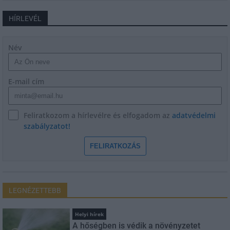
HÍRLEVÉL
Név
E-mail cím
Feliratkozom a hírlevélre és elfogadom az
adatvédelmi
szabályzatot!
FELIRATKOZÁS
LEGNÉZETTEBB
Helyi hírek
A hőségben is védik a növényzetet