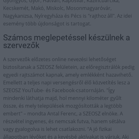
Gyöngyös, Győr, Hatvan, Kaposvár, Kazincbarcika,
Kecskemét, Makó, Miskolc, Mosonmagyaróvár,
Nagykanizsa, Nyíregyháza és Pécs is "rajthoz áll". Az idei
esemény több újdonságot is tartogat.
Számos meglepetéssel készülnek a
szervezők
A szervezők előzetes online nevezési lehetőséget
biztosítanak a SZEOSZ felületein, az előregisztrálók pedig
egyedi rajtszámot kapnak, amely emlékként hazavihető.
Emellett a teljes napi versengésről élő közvetítés lesz a
SZEOSZ YouTube- és Facebook-csatornáján. "Így
mindenki láthatja majd, hol mennyi kilométer gyűlt
össze, és mely települések mozgósították a legtöbb
embert" – mondta Antal Ferenc, a SZEOSZ elnöke. A
részvétel ingyenes, és nemcsak futva, hanem sétálva
vagy gyalogolva is lehet csatlakozni. "A jó fizikai
állapotban lévőket és a kevésbé aktívakat is várjuk. Aki