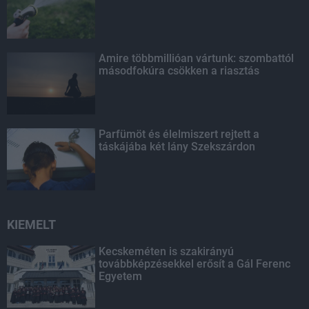
Amire többmillióan vártunk: szombattól
másodfokúra csökken a riasztás
Parfümöt és élelmiszert rejtett a
táskájába két lány Szekszárdon
KIEMELT
Kecskeméten is szakirányú
továbbképzésekkel erősít a Gál Ferenc
Egyetem