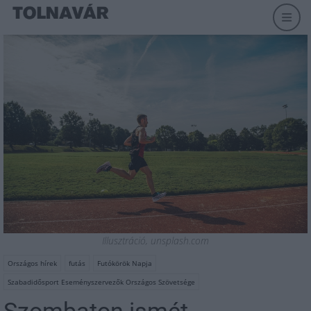
Illusztráció, unsplash.com
Országos hírek
futás
Futókörök Napja
Szabadidősport Eseményszervezők Országos Szövetsége