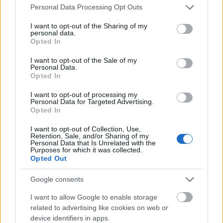
Please note that this website/app uses one or more Google
Personal Data Processing Opt Outs
services and may gather and store information including but
not limited to your visit or usage behaviour. You may click to
I want to opt-out of the Sharing of my
personal data.
grant or deny consent to Google and its third-party tags to
Országos hírek
Opted In
use your data for below specified purposes in below Google
consent section.
I want to opt-out of the Sale of my
Personal Data.
Opted In
I want to opt-out of processing my
Personal Data for Targeted Advertising.
Opted In
Itt az ÉVOSZ megoldása a hőhullámok és az
I want to opt-out of Collection, Use,
energiakrízis kezelésére
Retention, Sale, and/or Sharing of my
Personal Data that Is Unrelated with the
Purposes for which it was collected.
Opted Out
Google consents
I want to allow Google to enable storage
related to advertising like cookies on web or
MAGYAR ÉPÍTŐK
device identifiers in apps.