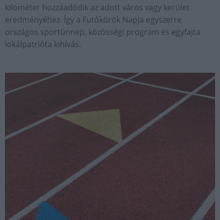
kilométer hozzáadódik az adott város vagy kerület
eredményéhez. Így a Futókörök Napja egyszerre
országos sportünnep, közösségi program és egyfajta
lokálpatrióta kihívás.