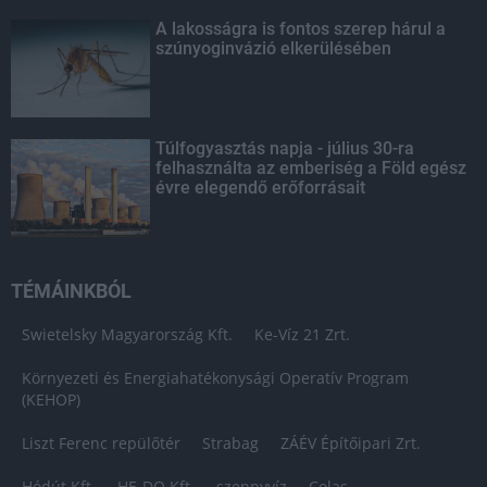
A lakosságra is fontos szerep hárul a
szúnyoginvázió elkerülésében
Túlfogyasztás napja - július 30-ra
felhasználta az emberiség a Föld egész
évre elegendő erőforrásait
TÉMÁINKBÓL
Swietelsky Magyarország Kft.
Ke-Víz 21 Zrt.
Környezeti és Energiahatékonysági Operatív Program
(KEHOP)
Liszt Ferenc repülőtér
Strabag
ZÁÉV Építőipari Zrt.
Hódút Kft.
HE-DO Kft.
szennyvíz
Colas