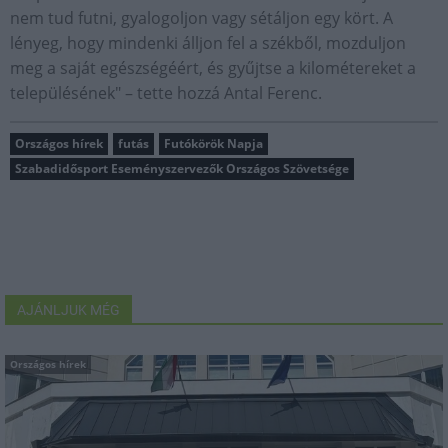
nem tud futni, gyalogoljon vagy sétáljon egy kört. A
lényeg, hogy mindenki álljon fel a székből, mozduljon
meg a saját egészségéért, és gyűjtse a kilométereket a
településének" – tette hozzá Antal Ferenc.
Országos hírek
futás
Futókörök Napja
Szabadidősport Eseményszervezők Országos Szövetsége
AJÁNLJUK MÉG
Országos hírek