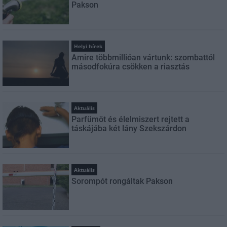
Pakson
Helyi hírek
Amire többmillióan vártunk: szombattól
másodfokúra csökken a riasztás
Aktuális
Parfümöt és élelmiszert rejtett a
táskájába két lány Szekszárdon
Aktuális
Sorompót rongáltak Pakson