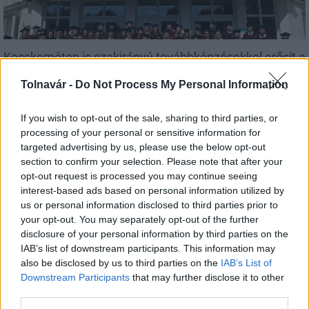
Kecskeméten is szakirányú továbbképzésekkel erősít a
Gál Ferenc Egyetem
Tolnavár -
Do Not Process My Personal Information
If you wish to opt-out of the sale, sharing to third parties, or
processing of your personal or sensitive information for
targeted advertising by us, please use the below opt-out
Országos hírek
section to confirm your selection. Please note that after your
opt-out request is processed you may continue seeing
interest-based ads based on personal information utilized by
us or personal information disclosed to third parties prior to
your opt-out. You may separately opt-out of the further
disclosure of your personal information by third parties on the
IAB’s list of downstream participants. This information may
also be disclosed by us to third parties on the
IAB’s List of
A lakosságra is fontos szerep hárul a szúnyoginvázió
Downstream Participants
that may further disclose it to other
elkerülésében
third parties.