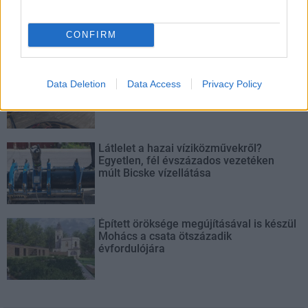
mérföldköve a felülvizsgálat
árnyékában?
CONFIRM
Elkészült a Liszt Ferenc repülőtér
Data Deletion
Data Access
Privacy Policy
közelében lévő logisztikai bázis út- és
közműhálózatának fejlesztése
Látlelet a hazai víziközművekről?
Egyetlen, fél évszázados vezetéken
múlt Bicske vízellátása
Épített öröksége megújításával is készül
Mohács a csata ötszázadik
évfordulójára