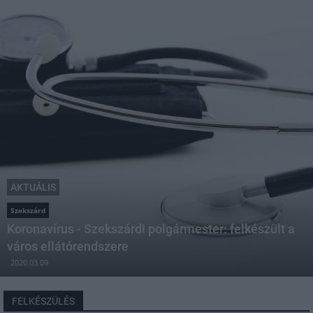
AKTUÁLIS
Szekszárd
Koronavírus - Szekszárdi polgármester: felkészült a
város ellátórendszere
2020.03.09
FELKÉSZÜLÉS