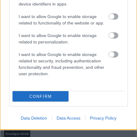
device identifiers in apps.
FELIRATKOZÁS
I want to allow Google to enable storage
related to functionality of the website or app.
LEGFRISSEBB
I want to allow Google to enable storage
related to personalization.
Országos hírek
Megérkezett az eső a Duna vízgyűjtőjére
I want to allow Google to enable storage
related to security, including authentication
functionality and fraud prevention, and other
user protection.
Országos hírek
CONFIRM
KECSKEMÉTEN IS SZAKIRÁNYÚ
TOVÁBBKÉPZÉSEKKEL ERŐSÍT A GÁL FERENC
EGYETEM
Data Deletion
Data Access
Privacy Policy
Országos hírek