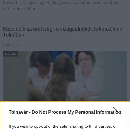
Kossuth rádió Jó reggelt, Magyarország! című közös pénteki
műsorblokkjában.
Közeledik az érettségi, a vizsgaelnökök is készülnek
Tolnában
2019.04.18
Aktuális
Tolnavár -
Do Not Process My Personal Information
If you wish to opt-out of the sale, sharing to third parties, or