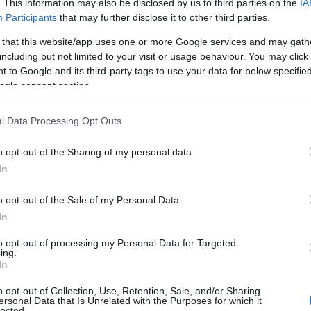
. This information may also be disclosed by us to third parties on the
IA
Participants
that may further disclose it to other third parties.
le feltörekvő fiatalokkal és újult erővel hajóba ülő
 that this website/app uses one or more Google services and may gath
including but not limited to your visit or usage behaviour. You may click 
 to Google and its third-party tags to use your data for below specifi
i edzés előtt a két nagy versenyen tizenkét érmet
ogle consent section.
emzetközi mezőny, sok a feltörekvő fiatal, de vannak
rű érmet nyerni. Nincs elvárás, ha száz százalékot
l Data Processing Opt Outs
s érek célba. Ha viszont nem tudom kiadni magamból a
helyen is, az sokkal rosszabb érzés lesz – tette
o opt-out of the Sharing of my personal data.
In
sak Petrovics Kálmán szerzett magyarként vb-címet
o opt-out of the Sale of my Personal Data.
In
t Boros Adriánnak, hiszen a gyengébb idénykezdés
to opt-out of processing my Personal Data for Targeted
iai Világkupán is második lett egyesben.
ing.
In
y hosszú lesz az év, ezért a korábbi januári, februári
ör hajóba. Az első versenyig nem volt meg a
o opt-out of Collection, Use, Retention, Sale, and/or Sharing
ersonal Data that Is Unrelated with the Purposes for which it
 értünk el. Nem mondanám, hogy a májusi, első
lected.