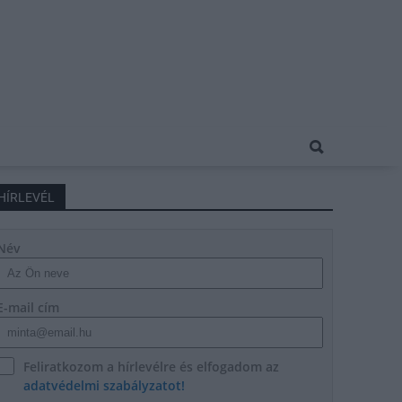
HÍRLEVÉL
Név
E-mail cím
Feliratkozom a hírlevélre és elfogadom az
adatvédelmi szabályzatot!