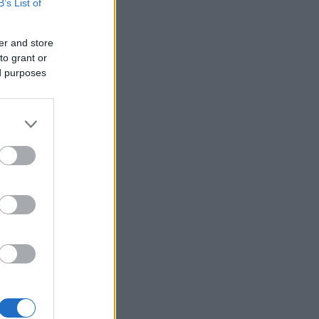
B’s List of
er and store
to grant or
ed purposes