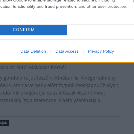
cation functionality and fraud prevention, and other user protection.
CONFIRM
Data Deletion
Data Access
Privacy Policy
ukciókat Fotó: Makovics Kornél
gy gondolom, jók leszünk Kínában is. A végeredmény
n is, amit a verseny előtt fogunk megkapni. Ez olyan,
s idő, mire bejáratja, ez az időszak viszont most
zerakni, így a szerencse is befolyásolhatja a
ajak