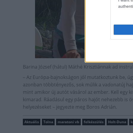
authenti
Barina József (hátul) Máthé Krisztiánnak ad instr
– Az Európa-bajnokságon jól mutatkoztunk be, ú
azonban többtényezős, sok múlik a vadonatúj hajó
mint amikor új autót vásárol az ember. Kell egy ki
kimarad. Ráadásul egy páros hajót nehezebb is öss
helyezéseket – jegyezte meg Boros Adrián.
Aktuális
Tolna
maratoni vb
felkészülés
Holt-Duna
k