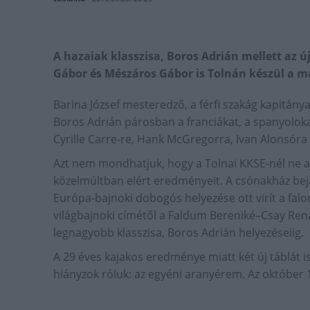
A hazaiak klasszisa, Boros Adrián mellett az ú
Gábor és Mészáros Gábor is Tolnán készül a ma
Barina József mesteredző, a férfi szakág kapitány
Boros Adrián párosban a franciákat, a spanyolokat
Cyrille Carre-re, Hank McGregorra, Ivan Alonsóra 
Azt nem mondhatjuk, hogy a Tolnai KKSE-nél ne aj
közelmúltban elért eredményeit. A csónakház bejá
Európa-bajnoki dobogós helyezése ott virít a falo
világbajnoki címétől a Faldum Bereniké–Csay Rená
legnagyobb klasszisa, Boros Adrián helyezéseiig.
A 29 éves kajakos eredménye miatt két új táblát is
hiányzok róluk: az egyéni aranyérem. Az október 17.