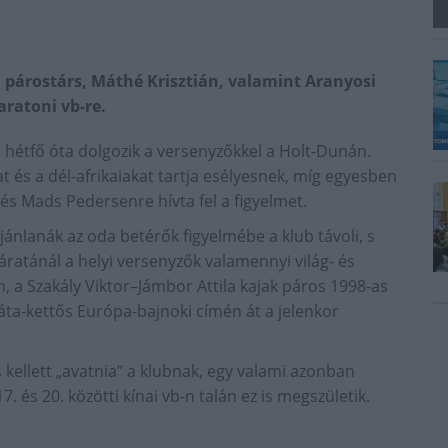
j párostárs, Máthé Krisztián, valamint Aranyosi
ratoni vb-re.
a hétfő óta dolgozik a versenyzőkkel a Holt-Dunán.
 és a dél-afrikaiakat tartja esélyesnek, míg egyesben
és Mads Pedersenre hívta fel a figyelmet.
ánlanák az oda betérők figyelmébe a klub távoli, s
ratánál a helyi versenyzők valamennyi világ- és
n, a Szakály Viktor–Jámbor Attila kajak páros 1998-as
ta-kettős Európa-bajnoki címén át a jelenkor
 kellett „avatnia” a klubnak, egy valami azonban
 és 20. közötti kínai vb-n talán ez is megszületik.