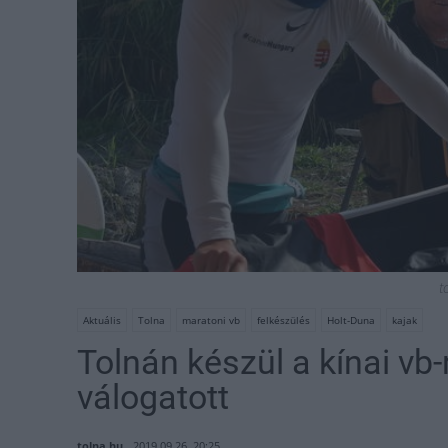
t
Aktuális
Tolna
maratoni vb
felkészülés
Holt-Duna
kajak
Tolnán készül a kínai vb-
válogatott
tolna.hu
2019.09.26. 20:25