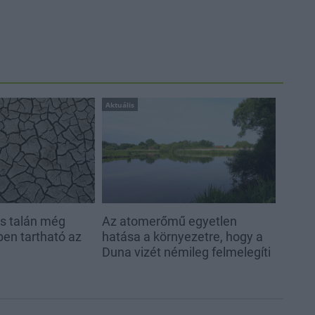
Aktuális
és talán még
Az atomerőmű egyetlen
en tartható az
hatása a környezetre, hogy a
Duna vizét némileg felmelegíti