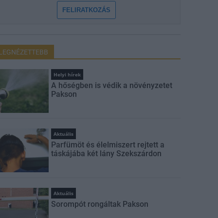
FELIRATKOZÁS
LEGNÉZETTEBB
Helyi hírek
A hőségben is védik a növényzetet
Pakson
Aktuális
Parfümöt és élelmiszert rejtett a
táskájába két lány Szekszárdon
Aktuális
Sorompót rongáltak Pakson