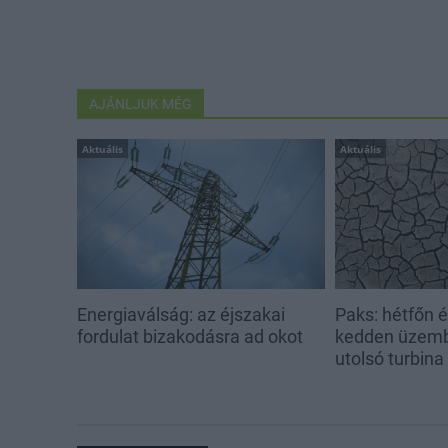
AJÁNLJUK MÉG
Aktuális
Aktuális
Energiaválság: az éjszakai
Paks: hétfőn 
fordulat bizakodásra ad okot
kedden üzemb
utolsó turbina