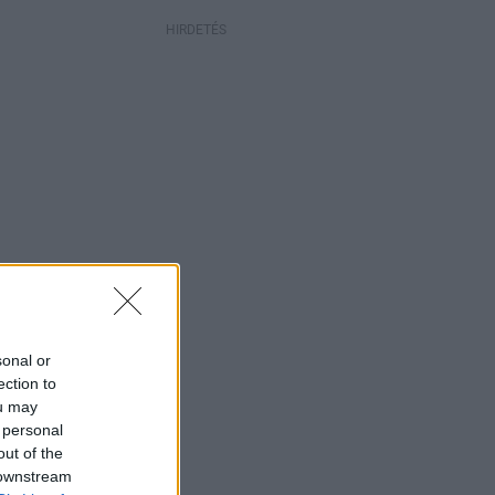
HIRDETÉS
sonal or
ection to
ou may
 personal
out of the
 downstream