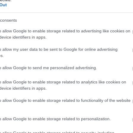
ezőnyben végeztünk. A júliusi Eb-n már ott
Out
az egyesben negyedik, párosban ezüstérmes Boros.
consents
thé Krisztiánnal készül a vb-re (rajtuk kívül
 edzést szerdán délelőtt Barina József mesteredző,
o allow Google to enable storage related to advertising like cookies on
i kajakházban edzőtáborozik).
evice identifiers in apps.
o allow my user data to be sent to Google for online advertising
s.
to allow Google to send me personalized advertising.
o allow Google to enable storage related to analytics like cookies on
evice identifiers in apps.
o allow Google to enable storage related to functionality of the website
o allow Google to enable storage related to personalization.
o allow Google to enable storage related to security, including