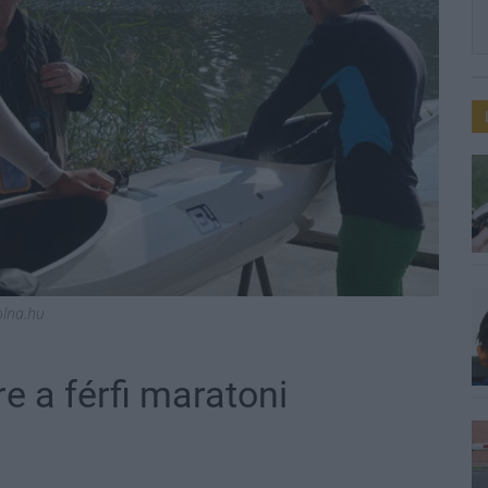
olna.hu
re a férfi maratoni