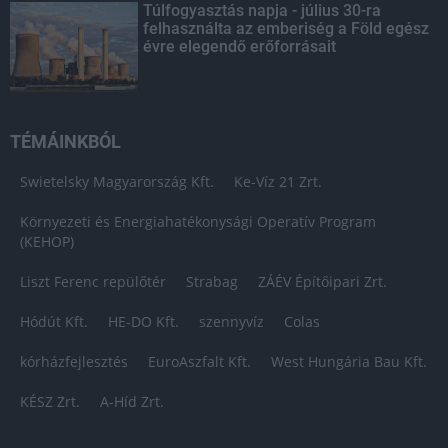
Túlfogyasztás napja - július 30-ra
felhasználta az emberiség a Föld egész
évre elegendő erőforrásait
TÉMÁINKBÓL
Swietelsky Magyarország Kft.
Ke-Víz 21 Zrt.
Környezeti és Energiahatékonysági Operatív Program
(KEHOP)
Liszt Ferenc repülőtér
Strabag
ZÁÉV Építőipari Zrt.
Hódút Kft.
HE-DO Kft.
szennyvíz
Colas
kórházfejlesztés
EuroAszfalt Kft.
West Hungária Bau Kft.
KÉSZ Zrt.
A-Híd Zrt.