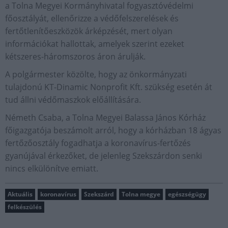
a Tolna Megyei Kormányhivatal fogyasztóvédelmi
főosztályát, ellenőrizze a védőfelszerelések és
fertőtlenítőeszközök árképzését, mert olyan
információkat hallottak, amelyek szerint ezeket
kétszeres-háromszoros áron árulják.
A polgármester közölte, hogy az önkormányzati
tulajdonú KT-Dinamic Nonprofit Kft. szükség esetén át
tud állni védőmaszkok előállítására.
Németh Csaba, a Tolna Megyei Balassa János Kórház
főigazgatója beszámolt arról, hogy a kórházban 18 ágyas
fertőzőosztály fogadhatja a koronavírus-fertőzés
gyanújával érkezőket, de jelenleg Szekszárdon senki
nincs elkülönítve emiatt.
Aktuális
koronavírus
Szekszárd
Tolna megye
egészségügy
felkészülés