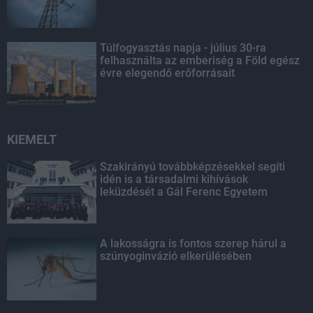
Túlfogyasztás napja - július 30-ra
felhasználta az emberiség a Föld egész
évre elegendő erőforrásait
KIEMELT
Szakirányú továbbképzésekkel segíti
idén is a társadalmi kihívások
leküzdését a Gál Ferenc Egyetem
A lakosságra is fontos szerep hárul a
szúnyoginvázió elkerülésében