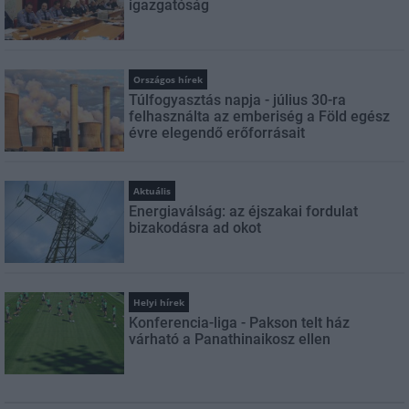
igazgatóság
Országos hírek
Túlfogyasztás napja - július 30-ra
felhasználta az emberiség a Föld egész
évre elegendő erőforrásait
Aktuális
Energiaválság: az éjszakai fordulat
bizakodásra ad okot
Helyi hírek
Konferencia-liga - Pakson telt ház
várható a Panathinaikosz ellen