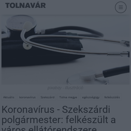
pixabay - illusztráció
Aktuális
koronavírus
Szekszárd
Tolna megye
egészségügy
felkészülés
Koronavírus - Szekszárdi
polgármester: felkészült a
város ellátórendszere