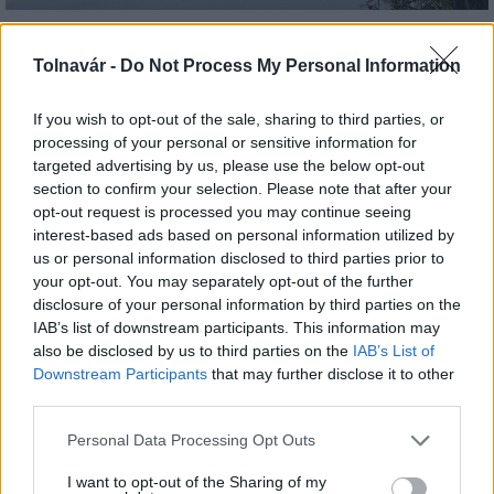
Az atomerőmű egyetlen hatása a környezetre, hogy a
Duna vizét némileg felmelegíti
Tolnavár -
Do Not Process My Personal Information
If you wish to opt-out of the sale, sharing to third parties, or
processing of your personal or sensitive information for
targeted advertising by us, please use the below opt-out
section to confirm your selection. Please note that after your
opt-out request is processed you may continue seeing
MAGYAR ÉPÍTŐK
interest-based ads based on personal information utilized by
us or personal information disclosed to third parties prior to
your opt-out. You may separately opt-out of the further
Mi épül?
disclosure of your personal information by third parties on the
IAB’s list of downstream participants. This information may
also be disclosed by us to third parties on the
IAB’s List of
Downstream Participants
that may further disclose it to other
third parties.
Please note that this website/app uses one or more Google
Personal Data Processing Opt Outs
services and may gather and store information including but
not limited to your visit or usage behaviour. You may click to
I want to opt-out of the Sharing of my