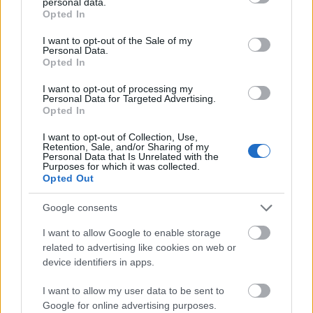
personal data.
grant or deny consent to Google and its third-party tags to
Opted In
use your data for below specified purposes in below Google
consent section.
I want to opt-out of the Sale of my
Personal Data.
útépítés
logisztikai központ
Colas
Colas Alterra Zrt.
Opted In
Elkészült a Liszt Ferenc Repülőtér közelében lévő
I want to opt-out of processing my
logisztikai bázis út- és közműhálózatának fejlesztése
Personal Data for Targeted Advertising.
Opted In
Komplex infrastruktúra-rendszert épített a Colas Alterra Zrt. a
Liszt Ferenc Nemzetközi Repülőtér közelében. A VGP Park
I want to opt-out of Collection, Use,
Budapest Aerozone területén megvalósult vízellátó, szenny- és
Retention, Sale, and/or Sharing of my
Personal Data that Is Unrelated with the
csapadékvíz-elvezető rendszerek, az út- és külső elektromos
Purposes for which it was collected.
hálózat kiépítés a legújabb, logisztikai csarnok kiszolgálását
Opted Out
szolgálja.
Google consents
Látlelet a hazai víziközművekről?
I want to allow Google to enable storage
Egyetlen, fél évszázados vezetéken
múlt Bicske vízellátása
related to advertising like cookies on web or
device identifiers in apps.
I want to allow my user data to be sent to
Épített öröksége megújításával is készül
Google for online advertising purposes.
Mohács a csata ötszázadik