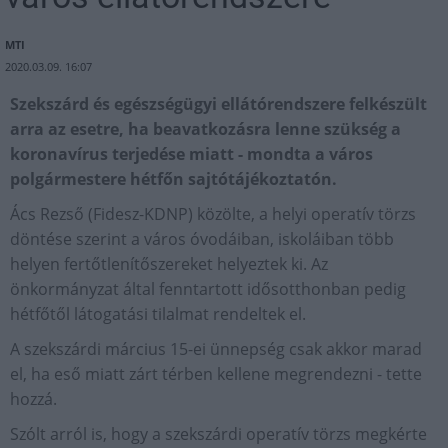
MTI
2020.03.09. 16:07
Szekszárd és egészségügyi ellátórendszere felkészült
arra az esetre, ha beavatkozásra lenne szükség a
koronavírus terjedése miatt - mondta a város
polgármestere hétfőn sajtótájékoztatón.
Ács Rezső (Fidesz-KDNP) közölte, a helyi operatív törzs
döntése szerint a város óvodáiban, iskoláiban több
helyen fertőtlenítőszereket helyeztek ki. Az
önkormányzat által fenntartott idősotthonban pedig
hétfőtől látogatási tilalmat rendeltek el.
A szekszárdi március 15-ei ünnepség csak akkor marad
el, ha eső miatt zárt térben kellene megrendezni - tette
hozzá.
Szólt arról is, hogy a szekszárdi operatív törzs megkérte