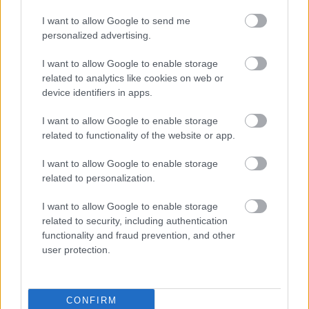
évfordulójára
I want to allow Google to send me
personalized advertising.
A tengerfenék alatt négy óriáskábellel
I want to allow Google to enable storage
kötik össze Spanyolország és
related to analytics like cookies on web or
Franciaország villamosenergia-
device identifiers in apps.
hálózatát
I want to allow Google to enable storage
related to functionality of the website or app.
Még több zöld, még több virág és új
játszótér Debrecen egyik legfontosabb
terén
I want to allow Google to enable storage
related to personalization.
I want to allow Google to enable storage
related to security, including authentication
functionality and fraud prevention, and other
HÍRLEVÉL
user protection.
Név
CONFIRM