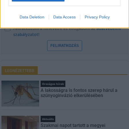
E-mail cím
Data Deletion
Data Access
Privacy Policy
Feliratkozom a hírlevélre és elfogadom az
adatvédelmi
szabályzatot!
FELIRATKOZÁS
LEGNÉZETTEBB
Országos hírek
A lakosságra is fontos szerep hárul a
szúnyoginvázió elkerülésében
Aktuális
Szakmai napot tartott a megyei