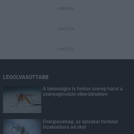
HIRDETÉS
HIRDETÉS
HIRDETÉS
LEGOLVASOTTABB
A lakosságra is fontos szerep hárul a
szúnyoginvázió elkerülésében
Energiaválság: az éjszakai fordulat
bizakodásra ad okot