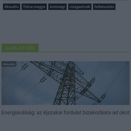
Aktuális
Tolna megye
érettségi
vizsgaelnök
felkészülés
AJÁNLJUK MÉG
Aktuális
Energiaválság: az éjszakai fordulat bizakodásra ad okot