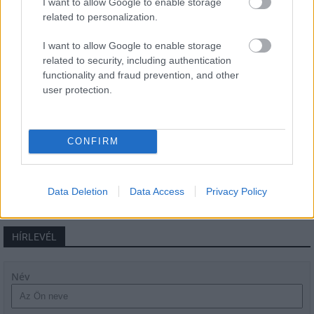
I want to allow Google to enable storage
related to personalization.
I want to allow Google to enable storage
Látlelet a hazai víziközművekről?
related to security, including authentication
Egyetlen, fél évszázados vezetéken
múlt Bicske vízellátása
functionality and fraud prevention, and other
user protection.
Épített öröksége megújításával is készül
Mohács a csata ötszázadik
CONFIRM
évfordulójára
Data Deletion
Data Access
Privacy Policy
HÍRLEVÉL
Név