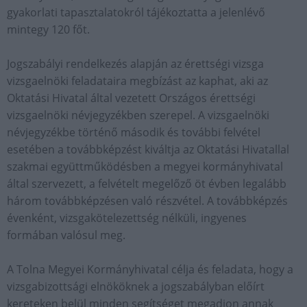
gyakorlati tapasztalatokról tájékoztatta a jelenlévő
mintegy 120 főt.
Jogszabályi rendelkezés alapján az érettségi vizsga
vizsgaelnöki feladataira megbízást az kaphat, aki az
Oktatási Hivatal által vezetett Országos érettségi
vizsgaelnöki névjegyzékben szerepel. A vizsgaelnöki
névjegyzékbe történő második és további felvétel
esetében a továbbképzést kiváltja az Oktatási Hivatallal
szakmai együttműködésben a megyei kormányhivatal
által szervezett, a felvételt megelőző öt évben legalább
három továbbképzésen való részvétel. A továbbképzés
évenként, vizsgakötelezettség nélküli, ingyenes
formában valósul meg.
A Tolna Megyei Kormányhivatal célja és feladata, hogy a
vizsgabizottsági elnököknek a jogszabályban előírt
kereteken belül minden segítséget megadjon annak