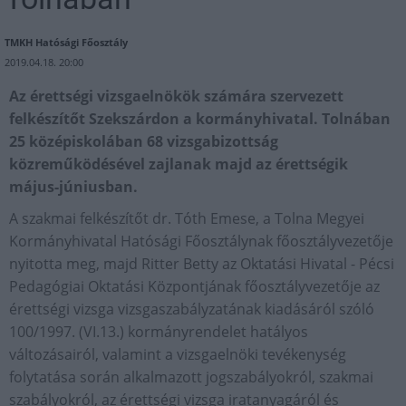
TMKH Hatósági Főosztály
2019.04.18. 20:00
Az érettségi vizsgaelnökök számára szervezett
felkészítőt Szekszárdon a kormányhivatal. Tolnában
25 középiskolában 68 vizsgabizottság
közreműködésével zajlanak majd az érettségik
május-júniusban.
A szakmai felkészítőt dr. Tóth Emese, a Tolna Megyei
Kormányhivatal Hatósági Főosztálynak főosztályvezetője
nyitotta meg, majd Ritter Betty az Oktatási Hivatal - Pécsi
Pedagógiai Oktatási Központjának főosztályvezetője az
érettségi vizsga vizsgaszabályzatának kiadásáról szóló
100/1997. (VI.13.) kormányrendelet hatályos
változásairól, valamint a vizsgaelnöki tevékenység
folytatása során alkalmazott jogszabályokról, szakmai
szabályokról, az érettségi vizsga iratanyagáról és