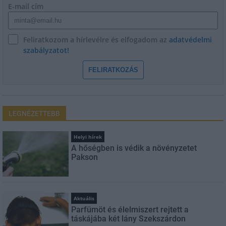
E-mail cím
Feliratkozom a hírlevélre és elfogadom az
adatvédelmi
szabályzatot!
FELIRATKOZÁS
LEGNÉZETTEBB
Helyi hírek
A hőségben is védik a növényzetet
Pakson
Aktuális
Parfümöt és élelmiszert rejtett a
táskájába két lány Szekszárdon