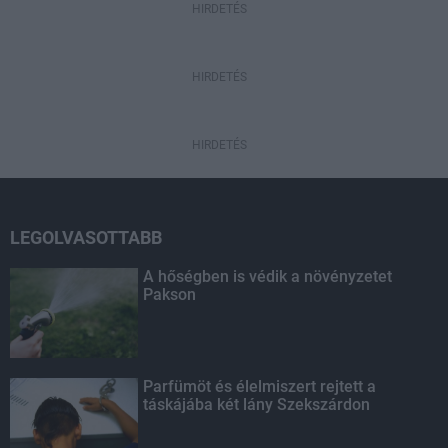
HIRDETÉS
HIRDETÉS
HIRDETÉS
LEGOLVASOTTABB
A hőségben is védik a növényzetet
Pakson
Parfümöt és élelmiszert rejtett a
táskájába két lány Szekszárdon