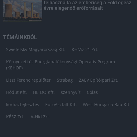
felhasználta az emberiség a Föld egész
évre elegendő erőforrásait
TÉMÁINKBÓL
Swietelsky Magyarország Kft.
Ke-Víz 21 Zrt.
Környezeti és Energiahatékonysági Operatív Program
(KEHOP)
Liszt Ferenc repülőtér
Strabag
ZÁÉV Építőipari Zrt.
Hódút Kft.
HE-DO Kft.
szennyvíz
Colas
kórházfejlesztés
EuroAszfalt Kft.
West Hungária Bau Kft.
KÉSZ Zrt.
A-Híd Zrt.