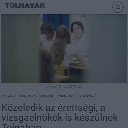
MTI Fotó - illusztráció
Aktuális
Tolna megye
érettségi
vizsgaelnök
felkészülés
Közeledik az érettségi, a
vizsgaelnökök is készülnek
Tolnában