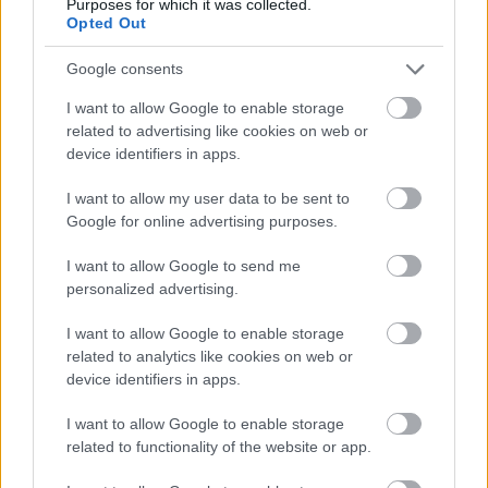
Purposes for which it was collected.
Opted Out
Google consents
I want to allow Google to enable storage
related to advertising like cookies on web or
device identifiers in apps.
HE-DO
BKK
KM Építő Kft.
Főmterv Mérnöki Tervező Zrt.
Látványos építési szakasz indult be a Flórián téri
I want to allow my user data to be sent to
felüljárón
Google for online advertising purposes.
A tartós nyári hőség jelentős kihívás elé állítja a KM Építőt,
I want to allow Google to send me
ennek ellenére folyamatosan halad az aszfaltozás.
personalized advertising.
Paks II.: Mit jelent az 5. blokk új
I want to allow Google to enable storage
mérföldköve a felülvizsgálat
related to analytics like cookies on web or
árnyékában?
device identifiers in apps.
I want to allow Google to enable storage
Elkészült a Liszt Ferenc repülőtér
related to functionality of the website or app.
közelében lévő logisztikai bázis út- és
közműhálózatának fejlesztése