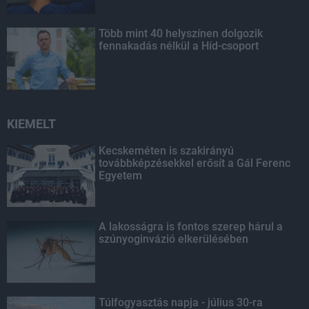
Több mint 40 helyszínen dolgozik
fennakadás nélkül a Híd-csoport
KIEMELT
Kecskeméten is szakirányú
továbbképzésekkel erősít a Gál Ferenc
Egyetem
A lakosságra is fontos szerep hárul a
szúnyoginvázió elkerülésében
Túlfogyasztás napja - július 30-ra