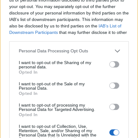
your opt-out. You may separately opt-out of the further
disclosure of your personal information by third parties on the
IAB’s list of downstream participants. This information may
also be disclosed by us to third parties on the
IAB’s List of
Az atomerőmű egyetlen hatása a környezetre, hogy a
Downstream Participants
that may further disclose it to other
Duna vizét némileg felmelegíti
third parties.
Please note that this website/app uses one or more Google
Personal Data Processing Opt Outs
services and may gather and store information including but
not limited to your visit or usage behaviour. You may click to
I want to opt-out of the Sharing of my
personal data.
grant or deny consent to Google and its third-party tags to
Opted In
use your data for below specified purposes in below Google
consent section.
I want to opt-out of the Sale of my
MAGYAR ÉPÍTŐK
Personal Data.
Opted In
Útépítés
I want to opt-out of processing my
Personal Data for Targeted Advertising.
Opted In
I want to opt-out of Collection, Use,
Retention, Sale, and/or Sharing of my
Personal Data that Is Unrelated with the