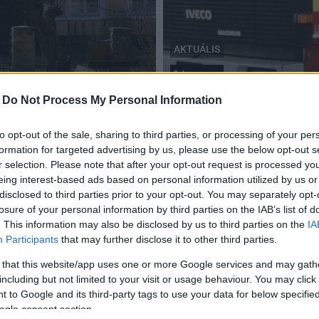
AKTUÁLIS
Tolna megye
zerre Tolnában
Tűzoltóautót kapott a Fad
-
Do Not Process My Personal Information
2018.12.06
to opt-out of the sale, sharing to third parties, or processing of your per
formation for targeted advertising by us, please use the below opt-out s
r selection. Please note that after your opt-out request is processed y
eing interest-based ads based on personal information utilized by us or
disclosed to third parties prior to your opt-out. You may separately opt-
Kizárólag környezetbarát termékek kerülnek ki
losure of your personal information by third parties on the IAB’s list of
Fadd új üzeméből
. This information may also be disclosed by us to third parties on the
IA
Participants
that may further disclose it to other third parties.
2018.07.05
Komposztálható műanyagból készítenek majd zacskókat
 that this website/app uses one or more Google services and may gath
és vákuumformázott árut, az alapanyagként használt
including but not limited to your visit or usage behaviour. You may click 
politejsav teljes mértékben újrahasznosítható.
 to Google and its third-party tags to use your data for below specifi
ogle consent section.