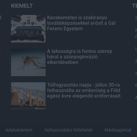
KIEMELT
T
l
Kecskeméten is szakirányú
továbbképzésekkel erősít a Gál
Ferenc Egyetem
t
A lakosságra is fontos szerep
hárul a szúnyoginvázió
elkerülésében
Túlfogyasztás napja - július 30-ra
felhasználta az emberiség a Föld
egész évre elegendő erőforrásait
Adatvédelem
Felhasználási feltételek
Médiaajánlat