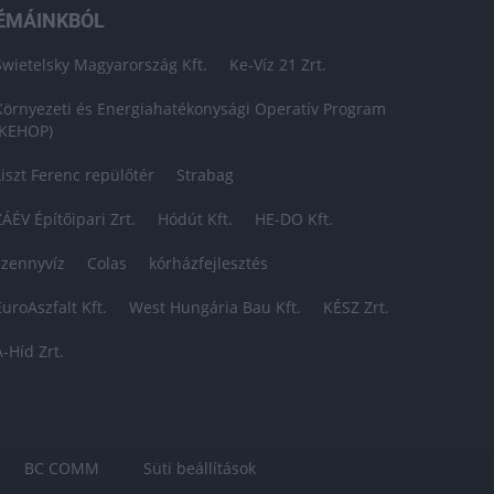
ÉMÁINKBÓL
Swietelsky Magyarország Kft.
Ke-Víz 21 Zrt.
Környezeti és Energiahatékonysági Operatív Program
(KEHOP)
Liszt Ferenc repülőtér
Strabag
ZÁÉV Építőipari Zrt.
Hódút Kft.
HE-DO Kft.
szennyvíz
Colas
kórházfejlesztés
EuroAszfalt Kft.
West Hungária Bau Kft.
KÉSZ Zrt.
A-Híd Zrt.
BC COMM
Süti beállítások