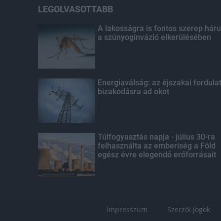
LEGOLVASOTTABB
A lakosságra is fontos szerep háru
a szúnyoginvázió elkerülésében
Energiaválság: az éjszakai fordula
bizakodásra ad okot
Túlfogyasztás napja - július 30-ra
felhasználta az emberiség a Föld
egész évre elegendő erőforrásait
Impresszum
Szerzői jogok