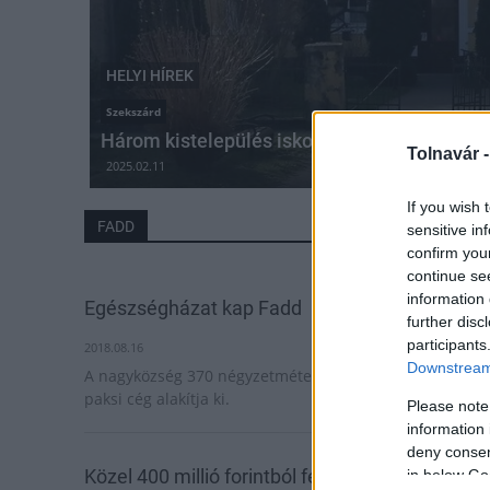
HELYI HÍREK
Szekszárd
Három kistelepülés iskoláit újítják fel egys
Tolnavár 
2025.02.11
If you wish 
FADD
sensitive in
confirm you
continue se
information 
Egészségházat kap Fadd
further disc
participants
2018.08.16
Downstream 
A nagyközség 370 négyzetméteres új intézményét egy
paksi cég alakítja ki.
Please note
information 
deny consent
Közel 400 millió forintból fejlesztik a Duna-
in below Go