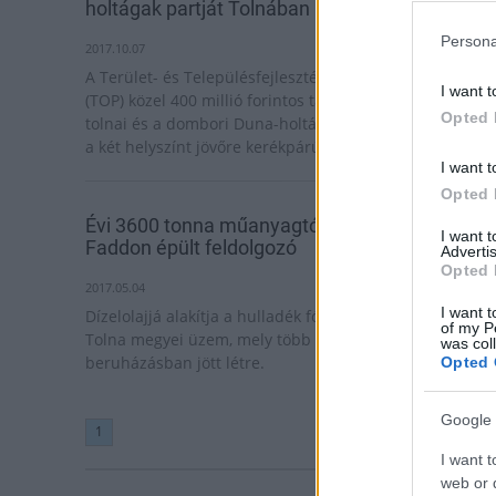
holtágak partját Tolnában
Persona
2017.10.07
A Terület- és Településfejlesztési Operatív Program
I want t
(TOP) közel 400 millió forintos támogatásával fejlesztik 
Opted 
tolnai és a dombori Duna-holtág egy-egy partszakaszát,
a két helyszínt jövőre kerékpárút is összeköti.
I want t
Opted 
Évi 3600 tonna műanyagtól szabadíthat meg a
I want 
Faddon épült feldolgozó
Advertis
Opted 
2017.05.04
I want t
Dízelolajjá alakítja a hulladék fóliákat és flakonokat a
of my P
Tolna megyei üzem, mely több mint 1 milliárd forintos
was col
beruházásban jött létre.
Opted 
Google 
1
I want t
web or d