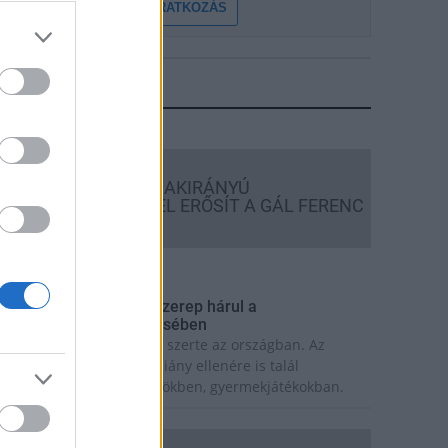
FELIRATKOZÁS
LEGFRISSEBB
Országos hírek
KECSKEMÉTEN IS SZAKIRÁNYÚ
TOVÁBBKÉPZÉSEKKEL ERŐSÍT A GÁL FERENC
EGYETEM
rszágos hírek
 lakosságra is fontos szerep hárul a
zúnyoginvázió elkerülésében
olytatódik a szúnyogírtás szerte az országban. Az
zsiai tigrisszúnyog a vízhiány ellenére is talál
zaporodási helyet a vödrökben, gyermekjátékokban.