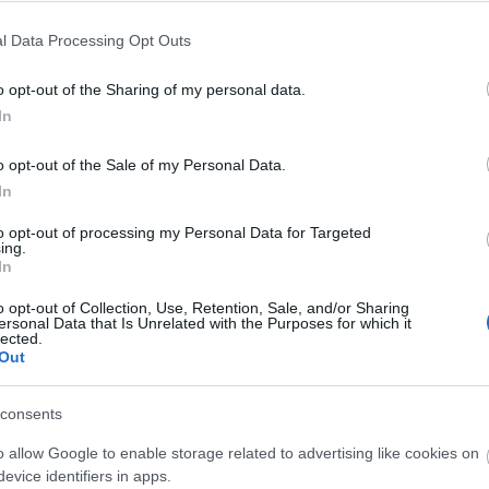
Elismerésben részesült a Tolna Megyei
l Data Processing Opt Outs
Kormányhivatal korábbi vezetője
o opt-out of the Sharing of my personal data.
2017.09.04
a
In
Megyei elismerésben részesült Tóth Ferenc, a
kormányhivatal korábbi vezetője 2017. szeptember 1-én
o opt-out of the Sale of my Personal Data.
a Megyenapi Ünnepi közgyűlésen.
In
to opt-out of processing my Personal Data for Targeted
Melegszik a Duna-holtág és a szálkai tó vize
ing.
In
2016.06.03
O
o opt-out of Collection, Use, Retention, Sale, and/or Sharing
ersonal Data that Is Unrelated with the Purposes for which it
A
lected.
s
Out
F
á
consents
s
o allow Google to enable storage related to advertising like cookies on
evice identifiers in apps.