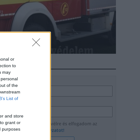
di ÖTE
sonal or
HÍRLEVÉL
ection to
ou may
 personal
Név
out of the
 downstream
B’s List of
E-mail cím
er and store
to grant or
Feliratkozom a hírlevélre és elfogadom az
ed purposes
adatvédelmi szabályzatot!