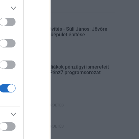
Gazdaság
Paksi bővítés - Süli János: Jövőre
indul a főépület építése
Aktuális
Indul a diákok pénzügyi ismereteit
erősítő Pénz7 programsorozat
HIRDETÉS
HIRDETÉS