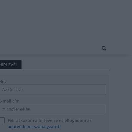
HÍRLEVÉL
Név
E-mail cím
Feliratkozom a hírlevélre és elfogadom az
adatvédelmi szabályzatot!