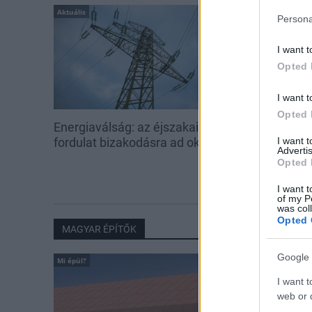
Aktuális
Aktuális
Persona
I want t
Opted 
I want t
Opted 
Energiaválság: az éjszakai
Paks: hétfőn 
fordulat bizakodásra ad okot
kedden üzemb
I want 
Advertis
utolsó turbina
Opted 
I want t
of my P
was col
Opted 
MAGYAR ÉPÍTŐK
Google 
Mi épül?
I want t
web or d