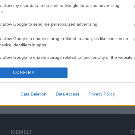
o allow my user data to be sent to Google for online advertising
Paks II.: Mit jelent az 5. blokk új
s.
mérföldköve a felülvizsgálat
árnyékában?
to allow Google to send me personalized advertising.
o allow Google to enable storage related to analytics like cookies on
Elkészült a Liszt Ferenc repülőtér
evice identifiers in apps.
közelében lévő logisztikai bázis út-
és közműhálózatának fejlesztése
o allow Google to enable storage related to functionality of the website
CONFIRM
o allow Google to enable storage related to personalization.
Látlelet a hazai víziközművekről?
Egyetlen, fél évszázados
vezetéken múlt Bicske vízellátása
o allow Google to enable storage related to security, including
Data Deletion
Data Access
Privacy Policy
cation functionality and fraud prevention, and other user protection.
KIEMELT
T