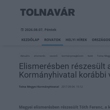
2026.08.07, Péntek
KEZDŐLAP
ROVATOK
HELYI HÍREK
ORSZÁGOS
Aktuális
elismerés
vezető
kormánymegbízott
fadd
Tolna Megy
Elismerésben részesült 
Kormányhivatal korábbi 
Tolna Megyei Kormányhivatal
2017.09.04. 15:12
Megyei elismerésben részesült Tóth Ferenc, a