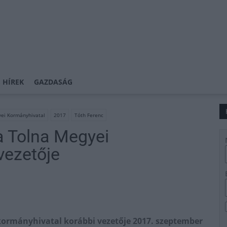
 HÍREK
GAZDASÁG
ei Kormányhivatal
2017
Tóth Ferenc
a Tolna Megyei
vezetője
 kormányhivatal korábbi vezetője 2017. szeptember