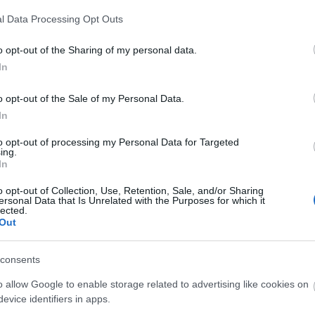
Aktuális
l Data Processing Opt Outs
o opt-out of the Sharing of my personal data.
In
o opt-out of the Sale of my Personal Data.
In
és talán még
Az atomerőmű egyetlen
en tartható az
hatása a környezetre, hogy a
to opt-out of processing my Personal Data for Targeted
ing.
Duna vizét némileg felmelegíti
In
o opt-out of Collection, Use, Retention, Sale, and/or Sharing
ersonal Data that Is Unrelated with the Purposes for which it
lected.
Out
consents
Látványos építési szakasz indult
be a Flórián téri felüljárón
o allow Google to enable storage related to advertising like cookies on
evice identifiers in apps.