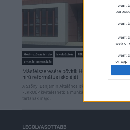
I want t
purpose
I want 
I want t
web or d
Hódmezővásárhely
iskolaépítés
FERROÉP Zrt.
I want t
or app.
oktatási beruházás
Másfélszeresére bővítik Hódmezővásárhely jó
I want t
hírű református iskoláját
A Szőnyi Benjámin Általános Iskola fejlesztését a
I want t
FERROÉP kivitelezheti; a munkák csaknem egy évig
authenti
tartanak majd.
LEGOLVASOTTABB