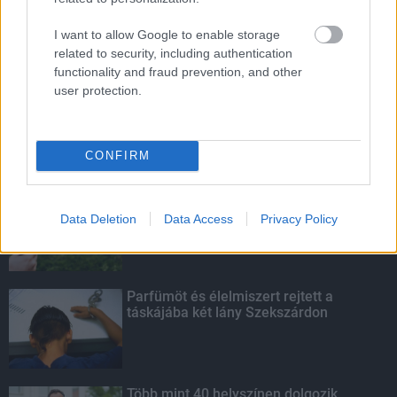
HIRDETÉS
I want to allow Google to enable storage
related to security, including authentication
functionality and fraud prevention, and other
HIRDETÉS
user protection.
CONFIRM
LEGOLVASOTTABB
A hőségben is védik a növényzetet
Pakson
Data Deletion
Data Access
Privacy Policy
Parfümöt és élelmiszert rejtett a
táskájába két lány Szekszárdon
Több mint 40 helyszínen dolgozik