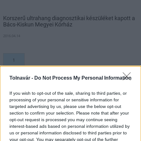
Korszerű ultrahang diagnosztikai készüléket kapott a
Bács-Kiskun Megyei Kórház
2016.04.14
1
Tolnavár -
Do Not Process My Personal Information
HÍRLEVÉL
If you wish to opt-out of the sale, sharing to third parties, or
processing of your personal or sensitive information for
Név
targeted advertising by us, please use the below opt-out
section to confirm your selection. Please note that after your
opt-out request is processed you may continue seeing
E-mail cím
interest-based ads based on personal information utilized by
us or personal information disclosed to third parties prior to
your opt-out. You may separately opt-out of the further