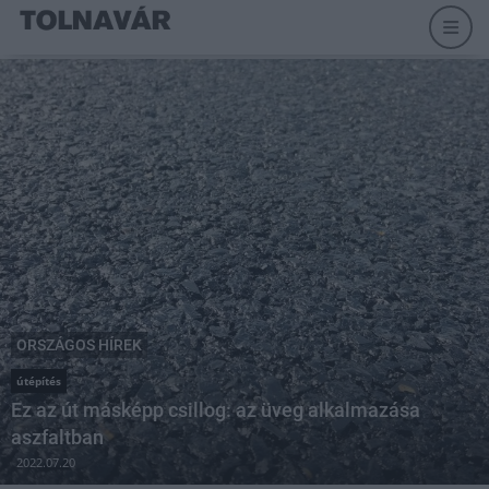
ORSZÁGOS HÍREK
útépítés
Ez az út másképp csillog: az üveg alkalmazása
aszfaltban
2022.07.20