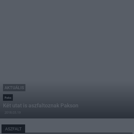
AKTUÁLIS
Paks
Két utat is aszfaltoznak Pakson
2018.03.19
ASZFALT