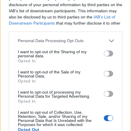
Feliratkozom a hírlevélre és elfogadom az
adatvédelmi
disclosure of your personal information by third parties on the
szabályzatot!
IAB’s list of downstream participants. This information may
also be disclosed by us to third parties on the
IAB’s List of
FELIRATKOZÁS
Downstream Participants
that may further disclose it to other
third parties.
Please note that this website/app uses one or more Google
Personal Data Processing Opt Outs
services and may gather and store information including but
LEGFRISSEBB
not limited to your visit or usage behaviour. You may click to
I want to opt-out of the Sharing of my
personal data.
grant or deny consent to Google and its third-party tags to
Országos hírek
Opted In
use your data for below specified purposes in below Google
Kecskeméten is szakirányú továbbképzésekkel erősít a Gál
consent section.
I want to opt-out of the Sale of my
Ferenc Egyetem
Personal Data.
Kiemelt fontosságú a Gál Ferenc Egyetem számára a jövőbe
Opted In
mutató szakmai felkészültség átadása, a folyamatos szakmai
fejlődés támogatása.
I want to opt-out of processing my
Personal Data for Targeted Advertising.
Opted In
Országos hírek
I want to opt-out of Collection, Use,
A lakosságra is fontos szerep hárul a szúnyoginvázió
Retention, Sale, and/or Sharing of my
elkerülésében
Personal Data that Is Unrelated with the
Purposes for which it was collected.
Folytatódik a szúnyogírtás szerte az országban. Az ázsiai
Opted Out