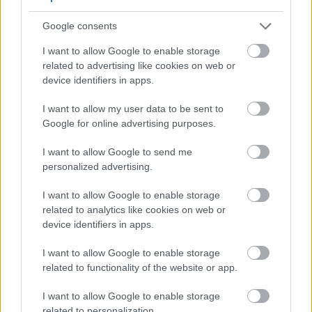
tigrisszúnyog a vízhiány ellenére is talál szaporodási helyet a
vödrökben, gyermekjátékokban.
Google consents
I want to allow Google to enable storage
Országos hírek
related to advertising like cookies on web or
Túlfogyasztás napja - július 30-ra felhasználta az
device identifiers in apps.
emberiség a Föld egész évre elegendő erőforrásait
Ma van idén a túlfogyasztás világnapja: az emberiség eddigre
I want to allow my user data to be sent to
használta fel mindazokat a természeti erőforrásokat, amelyeket
Google for online advertising purposes.
bolygónk egy év alatt képes megújítani. Ettől a naptól kezdve
ökológiai értelemben már „hitelből élünk” – hívta fel a figyelmet
I want to allow Google to send me
közleményében a WWF Magyarország.
personalized advertising.
I want to allow Google to enable storage
Helyi hírek
related to analytics like cookies on web or
Beindult az őszibarackszezon, szeptemberig élvezhetjük
device identifiers in apps.
A világon évente mintegy 25 millió tonna őszibarack terem, Kína
- csaknem 17 millió tonnával - messze a legnagyobb termelő.
I want to allow Google to enable storage
related to functionality of the website or app.
HIRDETÉS
I want to allow Google to enable storage
related to personalization.