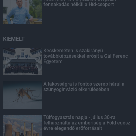
fennakadás nélkül a Híd-csoport
KIEMELT
Kecskeméten is szakirányú
továbbképzésekkel erősít a Gál Ferenc
Egyetem
A lakosságra is fontos szerep hárul a
szúnyoginvázió elkerülésében
Túlfogyasztás napja - július 30-ra
felhasználta az emberiség a Föld egész
évre elegendő erőforrásait