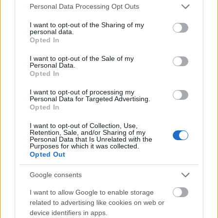
Please note that this website/app uses one or more Google
Personal Data Processing Opt Outs
services and may gather and store information including but
not limited to your visit or usage behaviour. You may click to
I want to opt-out of the Sharing of my
Aktuális
personal data.
grant or deny consent to Google and its third-party tags to
Opted In
use your data for below specified purposes in below Google
consent section.
I want to opt-out of the Sale of my
Personal Data.
Opted In
I want to opt-out of processing my
Personal Data for Targeted Advertising.
Energiaválság: az éjszakai fordulat bizakodásra ad okot
Opted In
I want to opt-out of Collection, Use,
Retention, Sale, and/or Sharing of my
Personal Data that Is Unrelated with the
Purposes for which it was collected.
Opted Out
Google consents
I want to allow Google to enable storage
MAGYAR ÉPÍTŐK
related to advertising like cookies on web or
device identifiers in apps.