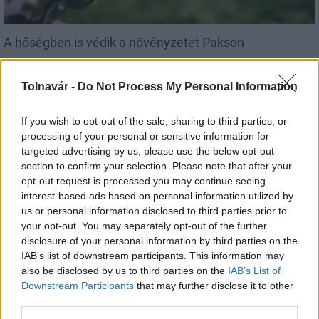
A hőségben is védik a növényzetet Pakson
Tolnavár -
Do Not Process My Personal Information
If you wish to opt-out of the sale, sharing to third parties, or
processing of your personal or sensitive information for
Helyi hírek
targeted advertising by us, please use the below opt-out
section to confirm your selection. Please note that after your
opt-out request is processed you may continue seeing
interest-based ads based on personal information utilized by
us or personal information disclosed to third parties prior to
your opt-out. You may separately opt-out of the further
disclosure of your personal information by third parties on the
IAB’s list of downstream participants. This information may
Idén is PajTáska, egy táskányi segítség a paksi
also be disclosed by us to third parties on the
IAB’s List of
iskolakezdéshez
Downstream Participants
that may further disclose it to other
third parties.