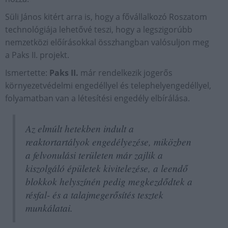
Süli János kitért arra is, hogy a fővállalkozó Roszatom
technológiája lehetővé teszi, hogy a legszigorúbb
nemzetközi előírásokkal összhangban valósuljon meg
a Paks II. projekt.
Ismertette:
Paks II.
már rendelkezik jogerős
környezetvédelmi engedéllyel és telephelyengedéllyel,
folyamatban van a létesítési engedély elbírálása.
Az elmúlt hetekben indult a
reaktortartályok engedélyezése, miközben
a felvonulási területen már zajlik a
kiszolgáló épületek kivitelezése, a leendő
blokkok helyszínén pedig megkezdődtek a
résfal- és a talajmegerősítés tesztek
munkálatai.