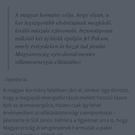
A magyar kormány célja, hogy olyan, a
kor legszigorúbb elvárásainak megfelelő,
kiváló műszaki színvonalú, biztonságosan
működő két új blokk épüljön fel Pakson,
amely évtizedeken át hozzá tud járulni
Magyarország szén-dioxid-mentes
villamosenergia-ellátásához
- fejtette ki.
A magyar kormány felelősen járt el, amikor úgy döntött,
hogy a megújuló energiaforrások mellett hosszú távon
épít az atomenergiára, hiszen csak így lehet
érvényesíteni az ellátásbiztonsági szempontokat -
jelentette ki Süli János. Felhívta a figyelmet arra is, hogy
Magyarország áramigényének harmadát a paksi