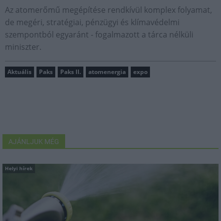
Az atomerőmű megépítése rendkívül komplex folyamat,
de megéri, stratégiai, pénzügyi és klímavédelmi
szempontból egyaránt - fogalmazott a tárca nélküli
miniszter.
Aktuális
Paks
Paks II.
atomenergia
expo
AJÁNLJUK MÉG
Helyi hírek