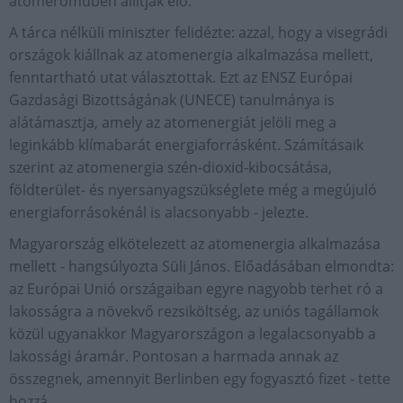
atomerőműben állítják elő.
A tárca nélküli miniszter felidézte: azzal, hogy a visegrádi
országok kiállnak az atomenergia alkalmazása mellett,
fenntartható utat választottak. Ezt az ENSZ Európai
Gazdasági Bizottságának (UNECE) tanulmánya is
alátámasztja, amely az atomenergiát jelöli meg a
leginkább klímabarát energiaforrásként. Számításaik
szerint az atomenergia szén-dioxid-kibocsátása,
földterület- és nyersanyagszükséglete még a megújuló
energiaforrásokénál is alacsonyabb - jelezte.
Magyarország elkötelezett az atomenergia alkalmazása
mellett - hangsúlyozta Süli János. Előadásában elmondta:
az Európai Unió országaiban egyre nagyobb terhet ró a
lakosságra a növekvő rezsiköltség, az uniós tagállamok
közül ugyanakkor Magyarországon a legalacsonyabb a
lakossági áramár. Pontosan a harmada annak az
összegnek, amennyit Berlinben egy fogyasztó fizet - tette
hozzá.