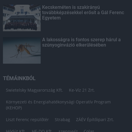
Kecskeméten is szakirányú
továbbképzésekkel erősít a Gál Ferenc
Egyetem
A lakosságra is fontos szerep hárul a
szúnyoginvázió elkerülésében
TÉMÁINKBÓL
Swietelsky Magyarország Kft.
Ke-Víz 21 Zrt.
Környezeti és Energiahatékonysági Operatív Program
(KEHOP)
Liszt Ferenc repülőtér
Strabag
ZÁÉV Építőipari Zrt.
Hódút Kft.
HE-DO Kft.
szennyvíz
Colas