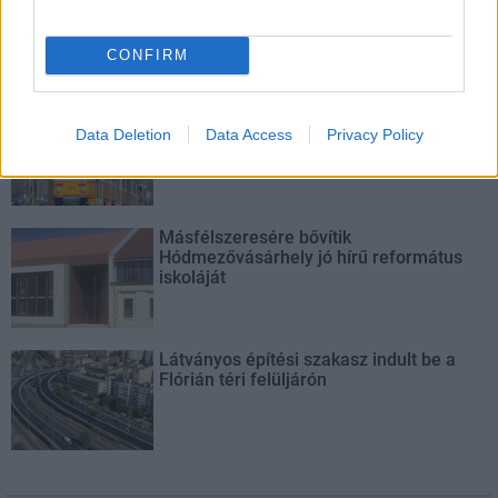
Bicske Kelet csomópont építése
CONFIRM
Új gyalogosátkelők és jelzőlámpás
csomópont épül Angyalföldön
Data Deletion
Data Access
Privacy Policy
Másfélszeresére bővítik
Hódmezővásárhely jó hírű református
iskoláját
Látványos építési szakasz indult be a
Flórián téri felüljárón