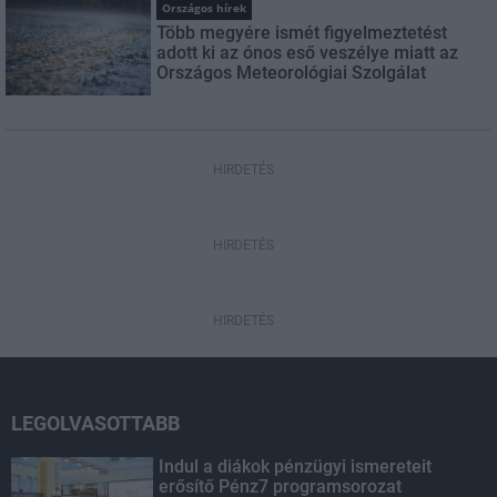
Országos hírek
Több megyére ismét figyelmeztetést
adott ki az ónos eső veszélye miatt az
Országos Meteorológiai Szolgálat
HIRDETÉS
HIRDETÉS
HIRDETÉS
LEGOLVASOTTABB
Indul a diákok pénzügyi ismereteit
erősítő Pénz7 programsorozat