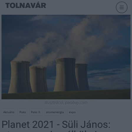
Illusztráció, pixabay.com
Aktuális
Paks
Paks II.
atomenergia
expo
Planet 2021 - Süli János: