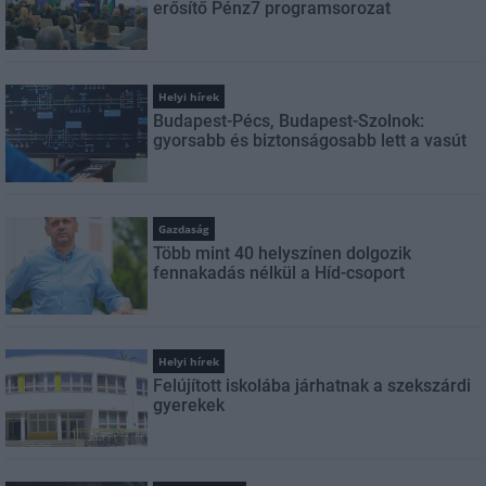
erősítő Pénz7 programsorozat
Helyi hírek
Budapest-Pécs, Budapest-Szolnok:
gyorsabb és biztonságosabb lett a vasút
Gazdaság
Több mint 40 helyszínen dolgozik
fennakadás nélkül a Híd-csoport
Helyi hírek
Felújított iskolába járhatnak a szekszárdi
gyerekek