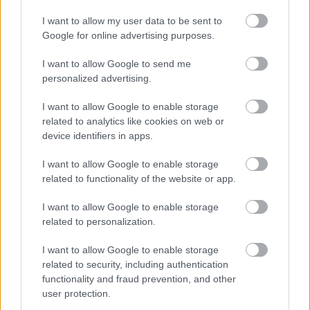
Aktuális
I want to allow my user data to be sent to
Google for online advertising purposes.
I want to allow Google to send me
personalized advertising.
I want to allow Google to enable storage
related to analytics like cookies on web or
device identifiers in apps.
I want to allow Google to enable storage
related to functionality of the website or app.
Tata
műemlékfelújítás
műemlék
restaurálás
Történelmi táj, amelynek minden köve mesél –
I want to allow Google to enable storage
megújul a tatai Angolkert
related to personalization.
A projekt részeként megújulnak a területen található
I want to allow Google to enable storage
műemlékek, köztük a különleges Műromok, valamint a közeli
related to security, including authentication
Várkanyarban álló Nepomuki Szent János híd és szobor is.
functionality and fraud prevention, and other
user protection.
M1 bővítés: már zajlik a teljesen új