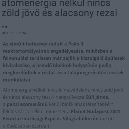
atomenergia nélkül nincs
zöld jövő és alacsony rezsi
MTI
2021.12.01. 18:02
Az elmúlt hetekben indult a Paks II.
reaktortartályainak engedélyezése, miközben a
felvonulási területen már zajlik a kiszolgáló épületek
kivitelezése, a leendő blokkok helyszínén pedig
megkezdődtek a résfal- és a talajmegerősítés tesztek
munkálatai.
Atomenergia nélkül nincs klímavédelem, nincs zöld jövő
és nincs alacsony rezsi - hangsúlyozta
Süli János
,
a
paksi atomerőmű
két új blokkjának létesítéséért
felelős tárca nélküli miniszter a
Planet Budapest 2021
Fenntarthatósági Expó és Világtalálkozón
tartott
előadásában szerdán.