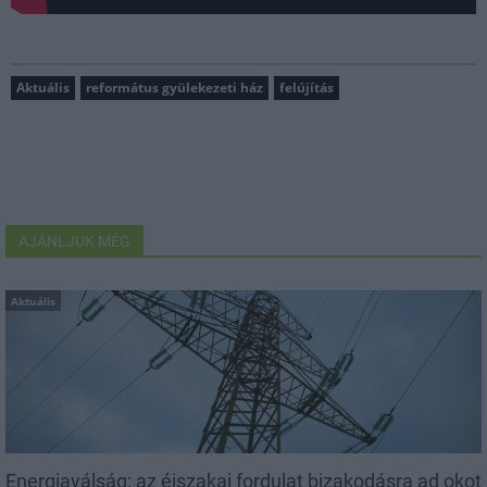
Aktuális
református gyülekezeti ház
felújítás
AJÁNLJUK MÉG
Aktuális
Energiaválság: az éjszakai fordulat bizakodásra ad okot