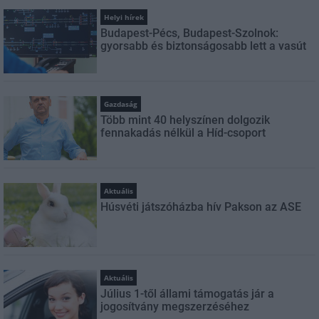
Helyi hírek
Budapest-Pécs, Budapest-Szolnok:
gyorsabb és biztonságosabb lett a vasút
Gazdaság
Több mint 40 helyszínen dolgozik
fennakadás nélkül a Híd-csoport
Aktuális
Húsvéti játszóházba hív Pakson az ASE
Aktuális
Július 1-től állami támogatás jár a
jogosítvány megszerzéséhez