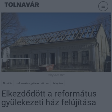
telepaks.net
Aktuális
református gyülekezeti ház
felújítás
Elkezdődött a református
gyülekezeti ház felújítása