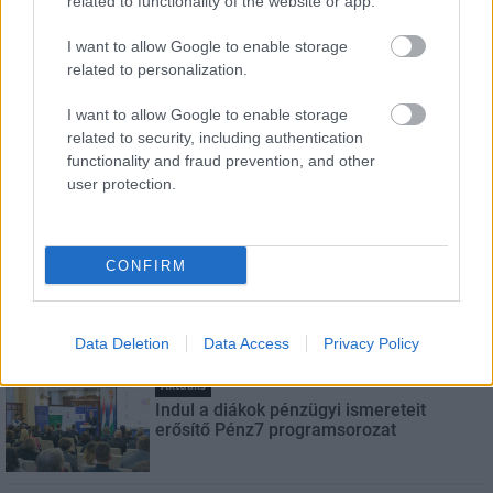
related to functionality of the website or app.
Név
I want to allow Google to enable storage
related to personalization.
E-mail cím
I want to allow Google to enable storage
related to security, including authentication
functionality and fraud prevention, and other
Feliratkozom a hírlevélre és elfogadom az
adatvédelmi
user protection.
szabályzatot!
FELIRATKOZÁS
CONFIRM
LEGNÉZETTEBB
Data Deletion
Data Access
Privacy Policy
Aktuális
Indul a diákok pénzügyi ismereteit
erősítő Pénz7 programsorozat