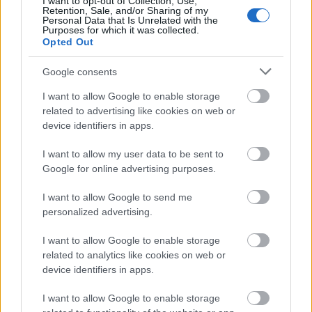
I want to opt-out of Collection, Use,
Retention, Sale, and/or Sharing of my
Personal Data that Is Unrelated with the
Új gyalogosátkelők és jelzőlámpás
Purposes for which it was collected.
csomópont épül Angyalföldön
Opted Out
Google consents
I want to allow Google to enable storage
Másfélszeresére bővítik
related to advertising like cookies on web or
Hódmezővásárhely jó hírű református
device identifiers in apps.
iskoláját
I want to allow my user data to be sent to
Google for online advertising purposes.
Látványos építési szakasz indult be a
Flórián téri felüljárón
I want to allow Google to send me
personalized advertising.
I want to allow Google to enable storage
related to analytics like cookies on web or
device identifiers in apps.
HÍRLEVÉL
I want to allow Google to enable storage