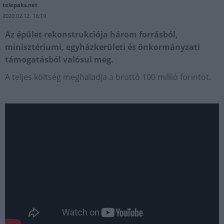
telepaks.net
2020.02.12. 16:19
Az épület rekonstrukciója három forrásból,
minisztériumi, egyházkerületi és önkormányzati
támogatásból valósul meg.
A teljes költség meghaladja a bruttó 100 millió forintot.