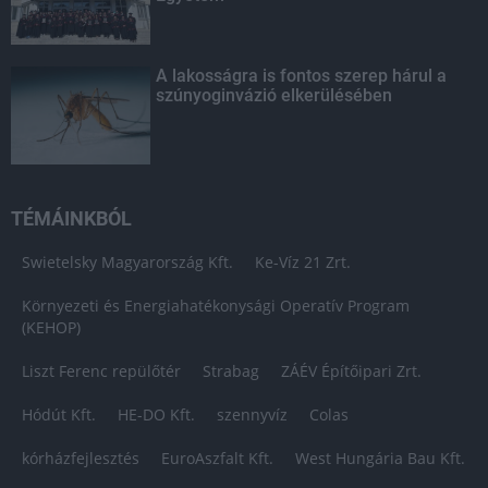
A lakosságra is fontos szerep hárul a
szúnyoginvázió elkerülésében
TÉMÁINKBÓL
Swietelsky Magyarország Kft.
Ke-Víz 21 Zrt.
Környezeti és Energiahatékonysági Operatív Program
(KEHOP)
Liszt Ferenc repülőtér
Strabag
ZÁÉV Építőipari Zrt.
Hódút Kft.
HE-DO Kft.
szennyvíz
Colas
kórházfejlesztés
EuroAszfalt Kft.
West Hungária Bau Kft.