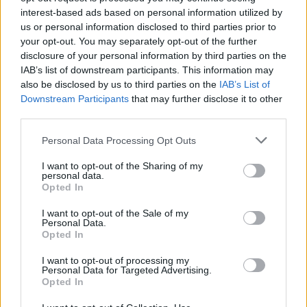
interest-based ads based on personal information utilized by
us or personal information disclosed to third parties prior to
your opt-out. You may separately opt-out of the further
disclosure of your personal information by third parties on the
IAB’s list of downstream participants. This information may
also be disclosed by us to third parties on the
IAB’s List of
Downstream Participants
that may further disclose it to other
third parties.
Please note that this website/app uses one or more Google
Tata
műemlékfelújítás
műemlék
restaurálás
Personal Data Processing Opt Outs
services and may gather and store information including but
Történelmi táj, amelynek minden köve mesél –
not limited to your visit or usage behaviour. You may click to
I want to opt-out of the Sharing of my
megújul a tatai Angolkert
personal data.
grant or deny consent to Google and its third-party tags to
Opted In
use your data for below specified purposes in below Google
A projekt részeként megújulnak a területen található
consent section.
műemlékek, köztük a különleges Műromok, valamint a közeli
I want to opt-out of the Sale of my
Personal Data.
Várkanyarban álló Nepomuki Szent János híd és szobor is.
Opted In
M1 bővítés: már zajlik a teljesen új
I want to opt-out of processing my
Bicske Kelet csomópont építése
Personal Data for Targeted Advertising.
Opted In