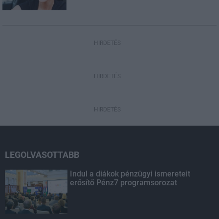
HIRDETÉS
HIRDETÉS
HIRDETÉS
LEGOLVASOTTABB
Indul a diákok pénzügyi ismereteit
erősítő Pénz7 programsorozat