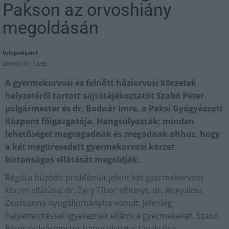
Pakson az orvoshiány
megoldásán
telepaks.net
2019.01.31. 15:55
A gyermekorvosi és felnőtt háziorvosi körzetek
helyzetéről tartott sajtótájékoztatót Szabó Péter
polgármester és dr. Bodnár Imre, a Paksi Gyógyászati
Központ főigazgatója. Hangsúlyozták: minden
lehetőséget megragadnak és megadnak ahhoz, hogy
a két megüresedett gyermekorvosi körzet
biztonságos ellátását megoldják.
Régóta húzódó problémát jelent két gyermekorvosi
körzet ellátása: dr. Egry Tibor elhunyt, dr. Angyalosi
Zsuzsanna nyugállományba vonult. Jelenleg
helyettesítéssel igyekeznek ellátni a gyermekeket. Szabó
Péter polgármester hangsúlyozta: tavaly óta