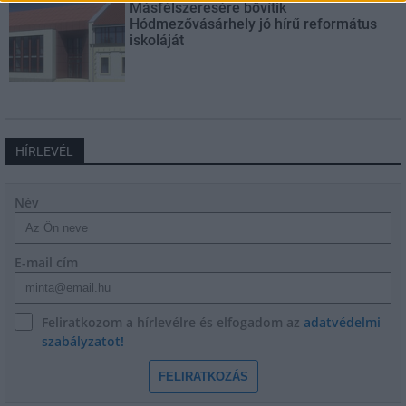
Másfélszeresére bővítik
Hódmezővásárhely jó hírű református
iskoláját
HÍRLEVÉL
Név
E-mail cím
Feliratkozom a hírlevélre és elfogadom az
adatvédelmi
szabályzatot!
FELIRATKOZÁS