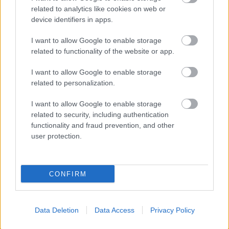
Újragondolják Lipótváros rejtett, zöld parkját
related to analytics like cookies on web or
Indulhat a Honvéd tér megújításának tervezése, ahol a
device identifiers in apps.
klímatudatos gondolkodás és a helyi identitás erősítése kerül a
középpontba.
I want to allow Google to enable storage
related to functionality of the website or app.
Történelmi táj, amelynek minden köve
I want to allow Google to enable storage
mesél – megújul a tatai Angolkert
related to personalization.
I want to allow Google to enable storage
related to security, including authentication
M1 bővítés: már zajlik a teljesen új
functionality and fraud prevention, and other
Bicske Kelet csomópont építése
user protection.
CONFIRM
Új gyalogosátkelők és jelzőlámpás
csomópont épül Angyalföldön
Data Deletion
Data Access
Privacy Policy