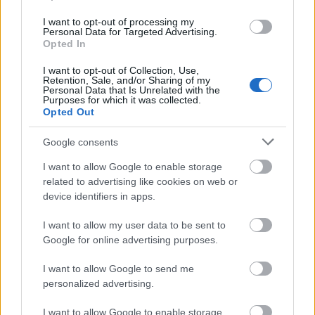
I want to opt-out of processing my
Personal Data for Targeted Advertising.
Opted In
MAGYAR ÉPÍTŐK
I want to opt-out of Collection, Use,
Retention, Sale, and/or Sharing of my
Personal Data that Is Unrelated with the
Mi épül?
Purposes for which it was collected.
Opted Out
Google consents
I want to allow Google to enable storage
related to advertising like cookies on web or
device identifiers in apps.
I want to allow my user data to be sent to
Google for online advertising purposes.
I want to allow Google to send me
Belváros-Lipótváros
játszótér
personalized advertising.
Város-Teampannon Kereskedelmi és Szolgáltató Kft.
parkfelújítás
I want to allow Google to enable storage