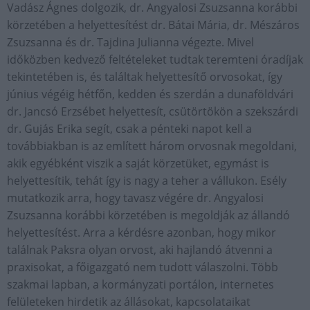
Vadász Ágnes dolgozik, dr. Angyalosi Zsuzsanna korábbi
körzetében a helyettesítést dr. Bátai Mária, dr. Mészáros
Zsuzsanna és dr. Tajdina Julianna végezte. Mivel
időközben kedvező feltételeket tudtak teremteni óradíjak
tekintetében is, és találtak helyettesítő orvosokat, így
június végéig hétfőn, kedden és szerdán a dunaföldvári
dr. Jancsó Erzsébet helyettesít, csütörtökön a szekszárdi
dr. Gujás Erika segít, csak a pénteki napot kell a
továbbiakban is az említett három orvosnak megoldani,
akik egyébként viszik a saját körzetüket, egymást is
helyettesítik, tehát így is nagy a teher a vállukon. Esély
mutatkozik arra, hogy tavasz végére dr. Angyalosi
Zsuzsanna korábbi körzetében is megoldják az állandó
helyettesítést. Arra a kérdésre azonban, hogy mikor
találnak Paksra olyan orvost, aki hajlandó átvenni a
praxisokat, a főigazgató nem tudott válaszolni. Több
szakmai lapban, a kormányzati portálon, internetes
felületeken hirdetik az állásokat, kapcsolataikat