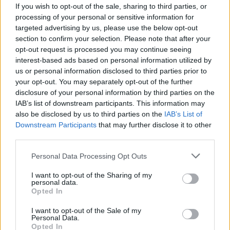
If you wish to opt-out of the sale, sharing to third parties, or
processing of your personal or sensitive information for
Idén is PajTáska, egy táskányi segítség a paksi
targeted advertising by us, please use the below opt-out
iskolakezdéshez
section to confirm your selection. Please note that after your
opt-out request is processed you may continue seeing
interest-based ads based on personal information utilized by
us or personal information disclosed to third parties prior to
your opt-out. You may separately opt-out of the further
disclosure of your personal information by third parties on the
Aktuális
IAB’s list of downstream participants. This information may
also be disclosed by us to third parties on the
IAB’s List of
Downstream Participants
that may further disclose it to other
third parties.
Please note that this website/app uses one or more Google
Personal Data Processing Opt Outs
services and may gather and store information including but
not limited to your visit or usage behaviour. You may click to
I want to opt-out of the Sharing of my
Energiaválság: az éjszakai fordulat bizakodásra ad okot
personal data.
grant or deny consent to Google and its third-party tags to
Opted In
use your data for below specified purposes in below Google
consent section.
I want to opt-out of the Sale of my
Personal Data.
Opted In