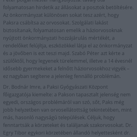
folyamatosan hirdetik az állásokat a posztok betöltésére.
Az önkormányzat különösen sokat tesz azért, hogy
Paksra csábítsa az orvosokat. Szolgálati lakást
biztosítanak, folyamatosan emelik a háziorvosoknak
nyújtott önkormányzati hozzájárulás mértékét, a
rendelőket felújítja, eszközökkel látja el az önkormányzat
és a jövőben is ezt teszi majd. Szabó Péter azt kérte a
szülőktől, hogy legyenek türelemmel, illetve a 14 évesnél
idősebb gyermekeket a felnőtt háziorvosokhoz vigyék –
ez nagyban segítene a jelenleg fennálló problémán.
Dr. Bodnár Imre, a Paksi Gyógyászati Központ
főigazgatója kiemelte: a Pakson tapasztalt jelenség nem
egyedi, országos problémáról van szó, sőt, Paks még
jobb helyzetben van orvosellátottság tekintetében, mint
más, hasonló nagyságú települések. Céljuk, hogy
fenntartsák a körzeteket és találjanak szakorvosokat. Dr.
Egry Tibor egykori körzetében állandó helyettesként dr.