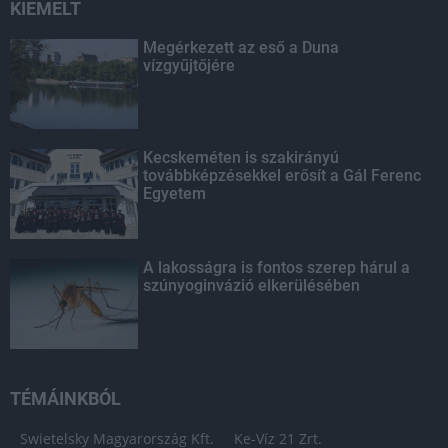
KIEMELT
Megérkezett az eső a Duna
vízgyűjtőjére
Kecskeméten is szakirányú
továbbképzésekkel erősít a Gál Ferenc
Egyetem
A lakosságra is fontos szerep hárul a
szúnyoginvázió elkerülésében
TÉMÁINKBÓL
Swietelsky Magyarország Kft.
Ke-Víz 21 Zrt.