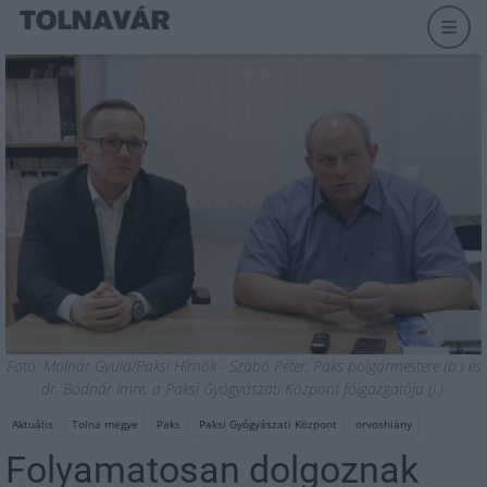
Fotó: Molnár Gyula/Paksi Hírnök - Szabó Péter, Paks polgármestere (b.) és
dr. Bodnár Imre, a Paksi Gyógyászati Központ főigazgatója (j.).
Aktuális
Tolna megye
Paks
Paksi Gyógyászati Központ
orvoshiány
Folyamatosan dolgoznak