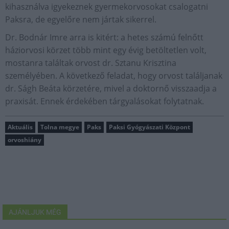
kihasználva igyekeznek gyermekorvosokat csalogatni
Paksra, de egyelőre nem jártak sikerrel.
Dr. Bodnár Imre arra is kitért: a hetes számú felnőtt
háziorvosi körzet több mint egy évig betöltetlen volt,
mostanra találtak orvost dr. Sztanu Krisztina
személyében. A következő feladat, hogy orvost találjanak
dr. Ságh Beáta körzetére, mivel a doktornő visszaadja a
praxisát. Ennek érdekében tárgyalásokat folytatnak.
Aktuális
Tolna megye
Paks
Paksi Gyógyászati Központ
orvoshiány
AJÁNLJUK MÉG