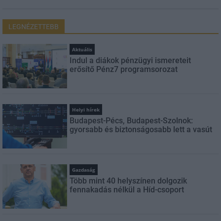
LEGNÉZETTEBB
Aktuális
Indul a diákok pénzügyi ismereteit
erősítő Pénz7 programsorozat
Helyi hírek
Budapest-Pécs, Budapest-Szolnok:
gyorsabb és biztonságosabb lett a vasút
Gazdaság
Több mint 40 helyszínen dolgozik
fennakadás nélkül a Híd-csoport