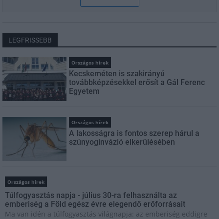
LEGFRISSEBB
Országos hírek
Kecskeméten is szakirányú
továbbképzésekkel erősít a Gál Ferenc
Egyetem
Országos hírek
A lakosságra is fontos szerep hárul a
szúnyoginvázió elkerülésében
Országos hírek
Túlfogyasztás napja - július 30-ra felhasználta az
emberiség a Föld egész évre elegendő erőforrásait
Ma van idén a túlfogyasztás világnapja: az emberiség eddigre