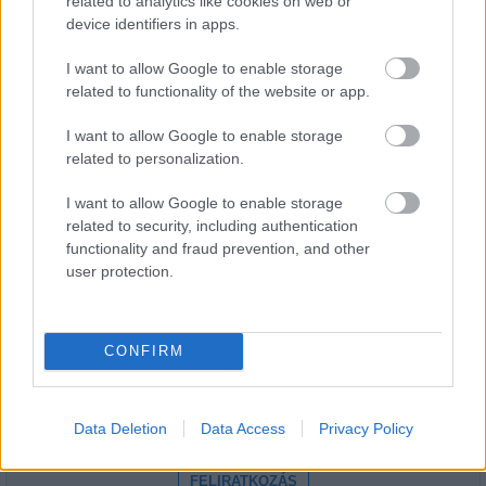
related to analytics like cookies on web or
device identifiers in apps.
A nagyszínpadi koncertek július 3-án, pénteken indulnak.
I want to allow Google to enable storage
related to functionality of the website or app.
1
I want to allow Google to enable storage
related to personalization.
I want to allow Google to enable storage
HÍRLEVÉL
related to security, including authentication
functionality and fraud prevention, and other
user protection.
Név
E-mail cím
CONFIRM
Feliratkozom a hírlevélre és elfogadom az
adatvédelmi
Data Deletion
Data Access
Privacy Policy
szabályzatot!
FELIRATKOZÁS