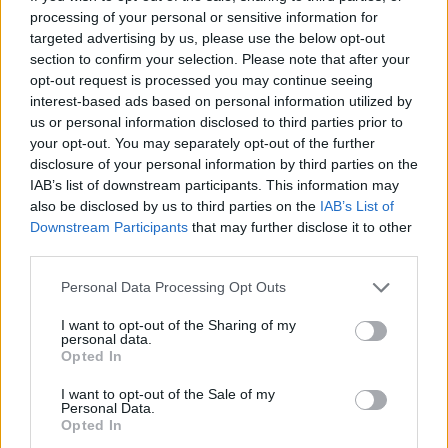
processing of your personal or sensitive information for
targeted advertising by us, please use the below opt-out
section to confirm your selection. Please note that after your
Idén is várja a közönséget a paksi Nemzetközi
Gastroblues Fesztivál
opt-out request is processed you may continue seeing
interest-based ads based on personal information utilized by
2018.07.02
us or personal information disclosed to third parties prior to
Koncertekkel, főzőversennyel, tradicionális magyar ételek és
your opt-out. You may separately opt-out of the further
italok bemutatójával, valamint külföldi és magyar előadókkal
disclosure of your personal information by third parties on the
várja a blues, dzsessz és rock zene kedvelőit július 2. és 8.
IAB’s list of downstream participants. This information may
között a paksi Nemzetközi Gastroblues Fesztivál.
also be disclosed by us to third parties on the
IAB’s List of
Downstream Participants
that may further disclose it to other
third parties.
Hétfőn kezdődik a jubileumi Gastroblues Fesztivál
Please note that this website/app uses one or more Google
Personal Data Processing Opt Outs
services and may gather and store information including but
2017.07.02
not limited to your visit or usage behaviour. You may click to
I want to opt-out of the Sharing of my
Öt színpadon ötven koncertet tartanak a 25. Gastroblues
personal data.
grant or deny consent to Google and its third-party tags to
Opted In
Fesztiválon Pakson. A nagyszínpadi koncertek csütörtöktől
use your data for below specified purposes in below Google
szombatig várják az érdeklődőket.
consent section.
I want to opt-out of the Sale of my
Personal Data.
Opted In