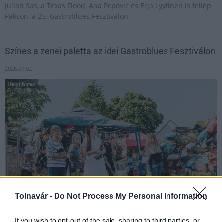
Julian Sas, a Texas Flood, Ana Popovic és Erja Lyytinen is fellép
Pakson, a 25. Gastroblues Fesztiválon.
Színes a zenei paletta az idei Gastroblues Fesztiválon
2026.07.02
Helyi hírek
Tolnavár -
Do Not Process My Personal Information
A nagyszínpadi koncertek pénteken indulnak.
If you wish to opt-out of the sale, sharing to third parties, or