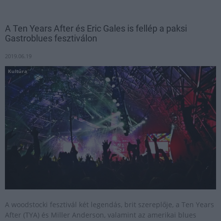
A Ten Years After és Eric Gales is fellép a paksi
Gastroblues fesztiválon
2019.06.19
Kultúra
A woodstocki fesztivál két legendás, brit szereplője, a Ten Years
After (TYA) és Miller Anderson, valamint az amerikai blues