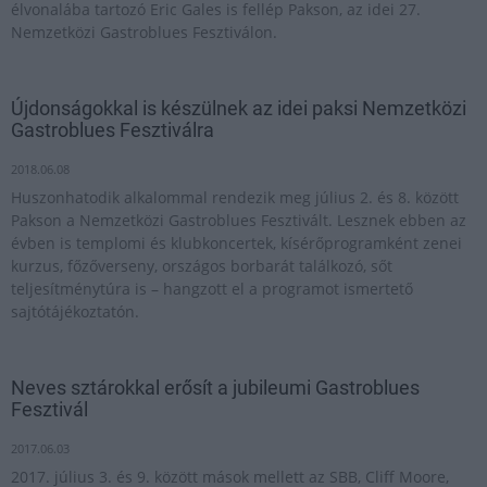
élvonalába tartozó Eric Gales is fellép Pakson, az idei 27.
Nemzetközi Gastroblues Fesztiválon.
Újdonságokkal is készülnek az idei paksi Nemzetközi
Gastroblues Fesztiválra
2018.06.08
Huszonhatodik alkalommal rendezik meg július 2. és 8. között
Pakson a Nemzetközi Gastroblues Fesztivált. Lesznek ebben az
évben is templomi és klubkoncertek, kísérőprogramként zenei
kurzus, főzőverseny, országos borbarát találkozó, sőt
teljesítménytúra is – hangzott el a programot ismertető
sajtótájékoztatón.
Neves sztárokkal erősít a jubileumi Gastroblues
Fesztivál
2017.06.03
2017. július 3. és 9. között mások mellett az SBB, Cliff Moore,