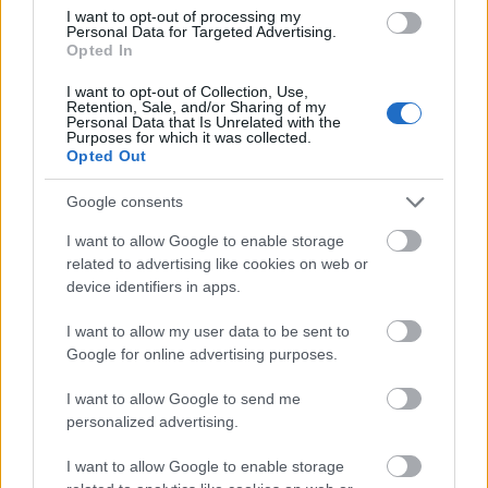
24. Gastroblues lemezbemutató Pakson
I want to opt-out of processing my
Personal Data for Targeted Advertising.
2016.12.06
Opted In
Bemutatták a Nemzetközi Gastroblues Fesztivál új hivatalos
I want to opt-out of Collection, Use,
lemezét, melyre a 24. fesztivál legjobb koncertjei kerültek fel.
Retention, Sale, and/or Sharing of my
Personal Data that Is Unrelated with the
Purposes for which it was collected.
Opted Out
Toby Lee az idei Gastroblues Fesztivál sztárfellépője
Google consents
2026.06.08
I want to allow Google to enable storage
Helyi hírek
related to advertising like cookies on web or
device identifiers in apps.
I want to allow my user data to be sent to
Google for online advertising purposes.
I want to allow Google to send me
personalized advertising.
I want to allow Google to enable storage