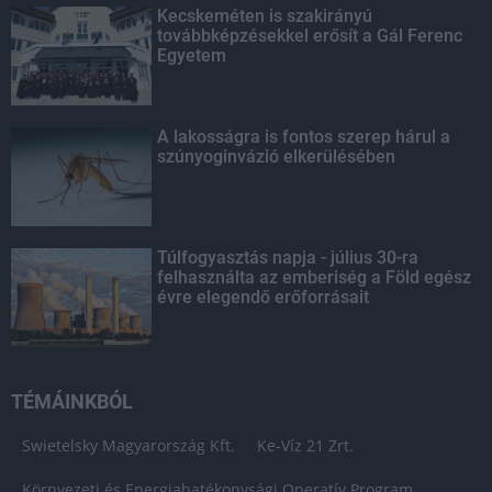
Kecskeméten is szakirányú
továbbképzésekkel erősít a Gál Ferenc
Egyetem
A lakosságra is fontos szerep hárul a
szúnyoginvázió elkerülésében
Túlfogyasztás napja - július 30-ra
felhasználta az emberiség a Föld egész
évre elegendő erőforrásait
TÉMÁINKBÓL
Swietelsky Magyarország Kft.
Ke-Víz 21 Zrt.
Környezeti és Energiahatékonysági Operatív Program