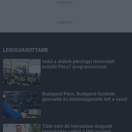
HIRDETÉS
HIRDETÉS
LEGOLVASOTTABB
Indul a diákok pénzügyi ismereteit
erősítő Pénz7 programsorozat
Budapest-Pécs, Budapest-Szolnok:
gyorsabb és biztonságosabb lett a vasút
Több mint 40 helyszínen dolgozik
fennakadás nélkül a Híd-csoport