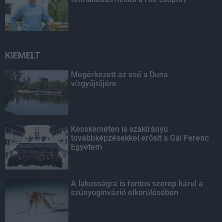
KIEMELT
Megérkezett az eső a Duna
vízgyűjtőjére
Kecskeméten is szakirányú
továbbképzésekkel erősít a Gál Ferenc
Egyetem
A lakosságra is fontos szerep hárul a
szúnyoginvázió elkerülésében