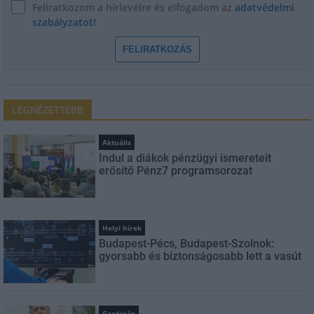
Feliratkozom a hírlevélre és elfogadom az
adatvédelmi
szabályzatot!
FELIRATKOZÁS
LEGNÉZETTEBB
Aktuális
Indul a diákok pénzügyi ismereteit
erősítő Pénz7 programsorozat
Helyi hírek
Budapest-Pécs, Budapest-Szolnok:
gyorsabb és biztonságosabb lett a vasút
Gazdaság