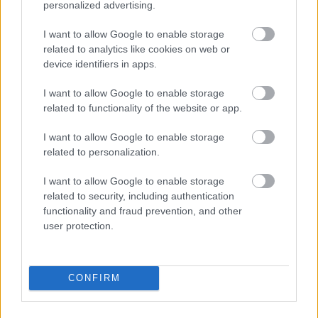
personalized advertising.
I want to allow Google to enable storage
Tata
műemlékfelújítás
műemlék
restaurálás
related to analytics like cookies on web or
Történelmi táj, amelynek minden köve mesél –
device identifiers in apps.
megújul a tatai Angolkert
I want to allow Google to enable storage
A projekt részeként megújulnak a területen található
related to functionality of the website or app.
műemlékek, köztük a különleges Műromok, valamint a közeli
Várkanyarban álló Nepomuki Szent János híd és szobor is.
I want to allow Google to enable storage
related to personalization.
M1 bővítés: már zajlik a teljesen új
Bicske Kelet csomópont építése
I want to allow Google to enable storage
related to security, including authentication
functionality and fraud prevention, and other
user protection.
Új gyalogosátkelők és jelzőlámpás
csomópont épül Angyalföldön
CONFIRM