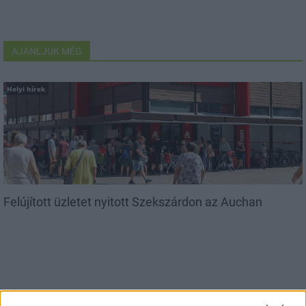
AJÁNLJUK MÉG
Helyi hírek
Felújított üzletet nyitott Szekszárdon az Auchan
Helyi hírek