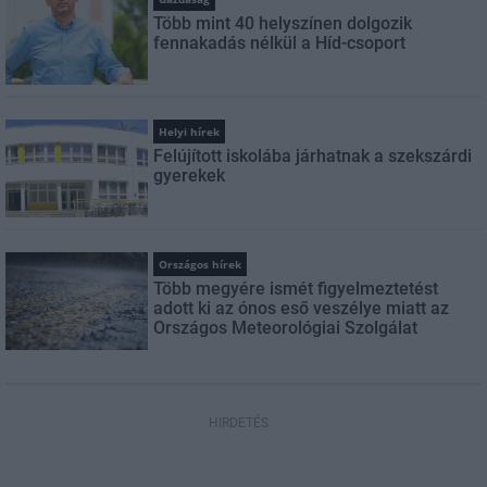
Több mint 40 helyszínen dolgozik
fennakadás nélkül a Híd-csoport
Helyi hírek
Felújított iskolába járhatnak a szekszárdi
gyerekek
Országos hírek
Több megyére ismét figyelmeztetést
adott ki az ónos eső veszélye miatt az
Országos Meteorológiai Szolgálat
HIRDETÉS