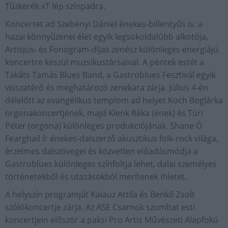
Tűzkerék xT lép színpadra.
Koncertet ad Szebényi Dániel énekes-billentyűs is: a
hazai könnyűzenei élet egyik legsokoldalúbb alkotója,
Artisjus- és Fonogram-díjas zenész különleges energiájú
koncertre készül muzsikustársaival. A péntek estét a
Takáts Tamás Blues Band, a Gastroblues Fesztivál egyik
visszatérő és meghatározó zenekara zárja. Július 4-én
délelőtt az evangélikus templom ad helyet Koch Boglárka
orgonakoncertjének, majd Klenk Réka (ének) és Túri
Péter (orgona) különleges produkciójának. Shane Ó
Fearghail ír énekes-dalszerző akusztikus folk-rock világa,
érzelmes dalszövegei és közvetlen előadásmódja a
Gastroblues különleges színfoltja lehet, dalai személyes
történetekből és utazásokból merítenek ihletet.
A helyszín programját Kalauz Attila és Benkő Zsolt
szólókoncertje zárja. Az ASE Csarnok szombat esti
koncertjein először a paksi Pro Artis Művészeti Alapfokú