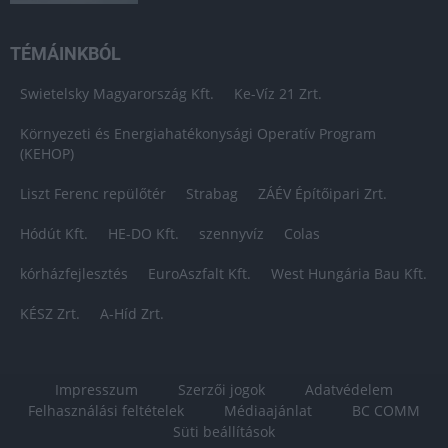
TÉMÁINKBÓL
Swietelsky Magyarország Kft.
Ke-Víz 21 Zrt.
Környezeti és Energiahatékonysági Operatív Program
(KEHOP)
Liszt Ferenc repülőtér
Strabag
ZÁÉV Építőipari Zrt.
Hódút Kft.
HE-DO Kft.
szennyvíz
Colas
kórházfejlesztés
EuroAszfalt Kft.
West Hungária Bau Kft.
KÉSZ Zrt.
A-Híd Zrt.
Impresszum
Szerzői jogok
Adatvédelem
Felhasználási feltételek
Médiaajánlat
BC COMM
Süti beállítások