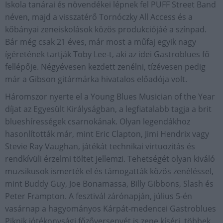
Iskola tanárai és növendékei lépnek fel PUFF Street Band
néven, majd a visszatérő Tornóczky All Access és a
kőbányai zeneiskolások közös produkciójáé a színpad.
Bár még csak 21 éves, már most a műfaj egyik nagy
ígéretének tartják Toby Lee-t, aki az idei Gastroblues fő
fellépője. Négyévesen kezdett zenélni, tízévesen pedig
már a Gibson gitármárka hivatalos előadója volt.
Háromszor nyerte el a Young Blues Musician of the Year
díjat az Egyesült Királyságban, a legfiatalabb tagja a brit
blueshírességek csarnokának. Olyan legendákhoz
hasonlították már, mint Eric Clapton, Jimi Hendrix vagy
Stevie Ray Vaughan, játékát technikai virtuozitás és
rendkívüli érzelmi töltet jellemzi. Tehetségét olyan kiváló
muzsikusok ismerték el és támogatták közös zenéléssel,
mint Buddy Guy, Joe Bonamassa, Billy Gibbons, Slash és
Peter Frampton. A fesztivál zárónapján, július 5-én
vasárnap a hagyományos Kárpát-medencei Gastroblues
Piknik jótékonysági főzőversenyét is zene kíséri, többek