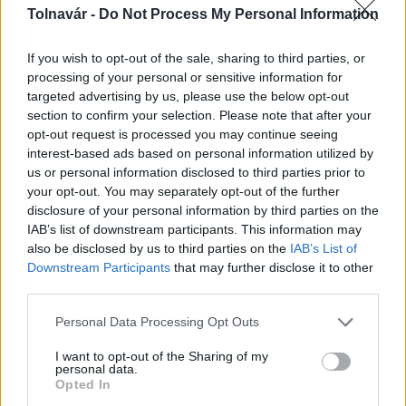
Tolnavár -
Do Not Process My Personal Information
If you wish to opt-out of the sale, sharing to third parties, or
processing of your personal or sensitive information for
targeted advertising by us, please use the below opt-out
section to confirm your selection. Please note that after your
opt-out request is processed you may continue seeing
Amire többmillióan vártunk: szombattól másodfokúra
interest-based ads based on personal information utilized by
csökken a riasztás
us or personal information disclosed to third parties prior to
your opt-out. You may separately opt-out of the further
disclosure of your personal information by third parties on the
IAB’s list of downstream participants. This information may
also be disclosed by us to third parties on the
IAB’s List of
Helyi hírek
Downstream Participants
that may further disclose it to other
third parties.
Please note that this website/app uses one or more Google
Personal Data Processing Opt Outs
services and may gather and store information including but
not limited to your visit or usage behaviour. You may click to
I want to opt-out of the Sharing of my
personal data.
grant or deny consent to Google and its third-party tags to
Opted In
use your data for below specified purposes in below Google