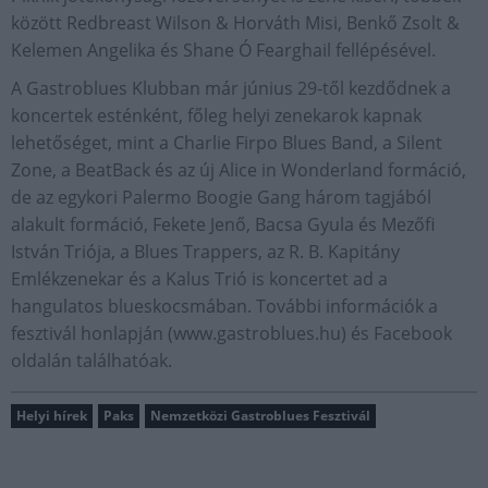
között Redbreast Wilson & Horváth Misi, Benkő Zsolt &
Kelemen Angelika és Shane Ó Fearghail fellépésével.
A Gastroblues Klubban már június 29-től kezdődnek a
koncertek esténként, főleg helyi zenekarok kapnak
lehetőséget, mint a Charlie Firpo Blues Band, a Silent
Zone, a BeatBack és az új Alice in Wonderland formáció,
de az egykori Palermo Boogie Gang három tagjából
alakult formáció, Fekete Jenő, Bacsa Gyula és Mezőfi
István Triója, a Blues Trappers, az R. B. Kapitány
Emlékzenekar és a Kalus Trió is koncertet ad a
hangulatos blueskocsmában. További információk a
fesztivál honlapján (www.gastroblues.hu) és Facebook
oldalán találhatóak.
Helyi hírek
Paks
Nemzetközi Gastroblues Fesztivál