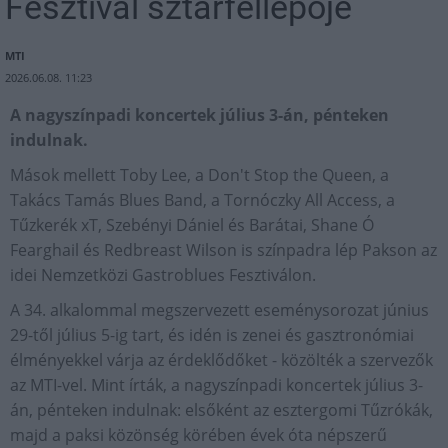
Fesztivál sztárfellépője
MTI
2026.06.08. 11:23
A nagyszínpadi koncertek július 3-án, pénteken
indulnak.
Mások mellett Toby Lee, a Don't Stop the Queen, a
Takács Tamás Blues Band, a Tornóczky All Access, a
Tűzkerék xT, Szebényi Dániel és Barátai, Shane Ó
Fearghail és Redbreast Wilson is színpadra lép Pakson az
idei Nemzetközi Gastroblues Fesztiválon.
A 34. alkalommal megszervezett eseménysorozat június
29-től július 5-ig tart, és idén is zenei és gasztronómiai
élményekkel várja az érdeklődőket - közölték a szervezők
az MTI-vel. Mint írták, a nagyszínpadi koncertek július 3-
án, pénteken indulnak: elsőként az esztergomi Tűzrókák,
majd a paksi közönség körében évek óta népszerű