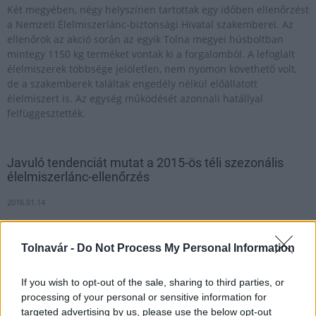
Két megyében, négy helyszínen tartottak egy időben ellenőrzést
a Nemzeti Élelmiszerlánc-biztonsági Hivatal szakemberei. Az
ellenőrök az akció során az egyik Tolna megyei húsboltban
mintegy 1150 kg terméket vontak ki a forgalomból. A lefoglalt
élelmiszerek többsége jelöletlen, nem nyomon követhető volt,
de a szakemberek találtak engedély nélkül előállatott
élelmiszert is. Az egység működését azonnali hatállyal
felfüggesztették.
Javuló tendenciát mutat a 2015-ös téli szezonális
élelmiszerlánc-ellenőrzés
2016.01.14
Tolnavár -
Do Not Process My Personal Information
Megszűntek a madárinfluenza miatt elrendelt területi
korlátozások Magyarországon
If you wish to opt-out of the sale, sharing to third parties, or
2022.07.15
processing of your personal or sensitive information for
targeted advertising by us, please use the below opt-out
Országos hírek