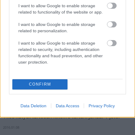
I want to allow Google to enable storage
Országos hírek
related to functionality of the website or app.
I want to allow Google to enable storage
related to personalization.
I want to allow Google to enable storage
related to security, including authentication
functionality and fraud prevention, and other
user protection.
CONFIRM
A húsvétkor népszerű élőnyúl-árusítás felügyelete sem maradt
el.
Data Deletion
Data Access
Privacy Policy
Tilos kutyát tartósan kikötve tartani január 1-jétől
2016.01.08