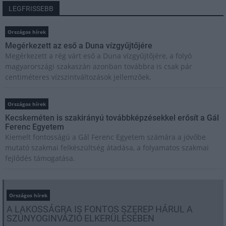
LEGFRISSEBB
Országos hírek
Megérkezett az eső a Duna vízgyűjtőjére
Megérkezett a rég várt eső a Duna vízgyűjtőjére, a folyó
magyarországi szakaszán azonban továbbra is csak pár
centiméteres vízszintváltozások jellemzőek.
Országos hírek
Kecskeméten is szakirányú továbbképzésekkel erősít a Gál
Ferenc Egyetem
Kiemelt fontosságú a Gál Ferenc Egyetem számára a jövőbe
mutató szakmai felkészültség átadása, a folyamatos szakmai
fejlődés támogatása.
Országos hírek
A LAKOSSÁGRA IS FONTOS SZEREP HÁRUL A
SZÚNYOGINVÁZIÓ ELKERÜLÉSÉBEN