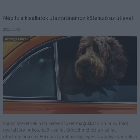
Nébih: a kisállatok utaztatásához kötelező az útlevél
2022.08.05
Országos hírek
Sokan szeretnék házi kedvencüket magukkal vinni a külföldi
nyaralásra. A kötelező kisállat útlevél mellett a kisállat
utaztatásának az Európai Unióban egységes szabályai vannak, a