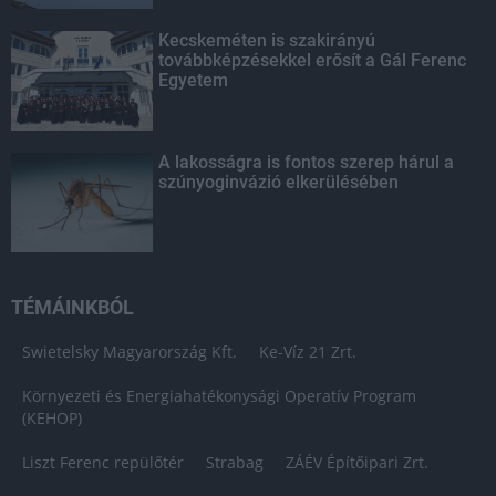
Kecskeméten is szakirányú
továbbképzésekkel erősít a Gál Ferenc
Egyetem
A lakosságra is fontos szerep hárul a
szúnyoginvázió elkerülésében
TÉMÁINKBÓL
Swietelsky Magyarország Kft.
Ke-Víz 21 Zrt.
Környezeti és Energiahatékonysági Operatív Program
(KEHOP)
Liszt Ferenc repülőtér
Strabag
ZÁÉV Építőipari Zrt.