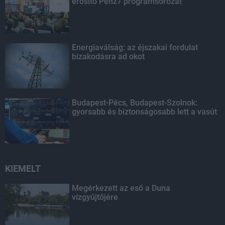
erősítő Pénz7 programsorozat
Energiaválság: az éjszakai fordulat
bizakodásra ad okot
Budapest-Pécs, Budapest-Szolnok:
gyorsabb és biztonságosabb lett a vasút
KIEMELT
Megérkezett az eső a Duna
vízgyűjtőjére