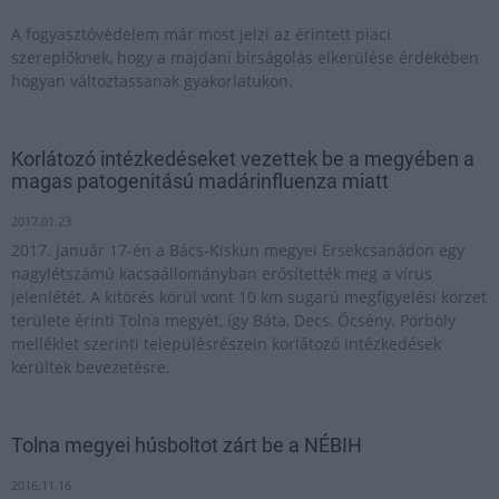
A fogyasztóvédelem már most jelzi az érintett piaci
szereplőknek, hogy a majdani bírságolás elkerülése érdekében
hogyan változtassanak gyakorlatukon.
Korlátozó intézkedéseket vezettek be a megyében a
magas patogenitású madárinfluenza miatt
2017.01.23
2017. január 17-én a Bács-Kiskun megyei Érsekcsanádon egy
nagylétszámú kacsaállományban erősítették meg a vírus
jelenlétét. A kitörés körül vont 10 km sugarú megfigyelési körzet
területe érinti Tolna megyét, így Báta, Decs, Őcsény, Pörböly
melléklet szerinti településrészein korlátozó intézkedések
kerültek bevezetésre.
Tolna megyei húsboltot zárt be a NÉBIH
2016.11.16