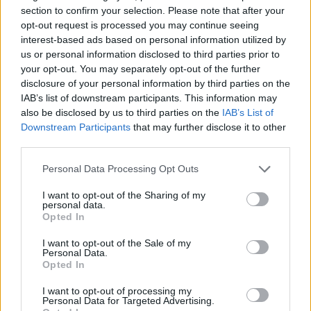
section to confirm your selection. Please note that after your
opt-out request is processed you may continue seeing
interest-based ads based on personal information utilized by
us or personal information disclosed to third parties prior to
your opt-out. You may separately opt-out of the further
disclosure of your personal information by third parties on the
IAB’s list of downstream participants. This information may
also be disclosed by us to third parties on the
IAB’s List of
Downstream Participants
that may further disclose it to other
third parties.
Please note that this website/app uses one or more Google
Personal Data Processing Opt Outs
services and may gather and store information including but
Megszűntek a madárinfluenza miatt elrendelt területi korlátozó
not limited to your visit or usage behaviour. You may click to
I want to opt-out of the Sharing of my
intézkedések Magyarországon, miután a vizsgálatok a hazai
personal data.
grant or deny consent to Google and its third-party tags to
baromfiállományban több mint egy hónapja nem mutatták ki a
Opted In
use your data for below specified purposes in below Google
vírust - közölte a Nemzeti Élelmiszerlánc-biztonsági Hivatal
consent section.
I want to opt-out of the Sale of my
(Nébih) pénteken honlapján.
Personal Data.
Opted In
I want to opt-out of processing my
Razziázott a Nébih: 25 köbméternyi tüzelőt zároltak
Personal Data for Targeted Advertising.