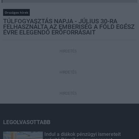
Országos hírek
TÚLFOGYASZTÁS NAPJA - JÚLIUS 30-RA
FELHASZNÁLTA AZ EMBERISÉG A FÖLD EGÉSZ
ÉVRE ELEGENDŐ ERŐFORRÁSAIT
HIRDETÉS
HIRDETÉS
HIRDETÉS
LEGOLVASOTTABB
Indul a diákok pénzügyi ismereteit