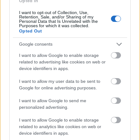
Opted In
2017.03.08
Eredetigazolás nélküli tűzifát zároltak és szállítójegy nélküli
I want to opt-out of Collection, Use,
Retention, Sale, and/or Sharing of my
tüzelő szállítását akadályozták meg februárban a Nemzeti
Personal Data that Is Unrelated with the
Élelmiszerlánc-biztonsági Hivatal (Nébih) ellenőrei és a
Purposes for which it was collected.
Opted Out
Dombóvári Rendőrkapitányság közös ellenőrzése során Tolna
megyében.
Google consents
I want to allow Google to enable storage
Az ünnepekkor is figyeljünk az élelmiszerek
related to advertising like cookies on web or
tárolására!
device identifiers in apps.
2016.12.25
I want to allow my user data to be sent to
Karácsony környékén több élelmiszert vásárolnak az emberek a
Google for online advertising purposes.
szokásosnál, így fokozottan oda kell figyelni az ételek megfelelő
kezelésére
I want to allow Google to send me
personalized advertising.
I want to allow Google to enable storage
Többségében jó eredményt hozott tavaszi
élelmiszerlánc-ellenőrzés
related to analytics like cookies on web or
device identifiers in apps.
2026.04.17