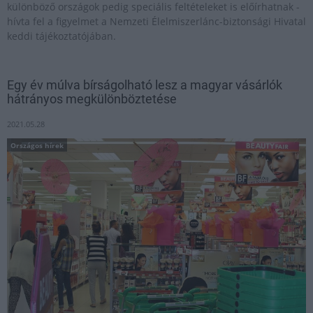
különböző országok pedig speciális feltételeket is előírhatnak -
hívta fel a figyelmet a Nemzeti Élelmiszerlánc-biztonsági Hivatal
keddi tájékoztatójában.
Egy év múlva bírságolható lesz a magyar vásárlók
hátrányos megkülönböztetése
2021.05.28
Országos hírek