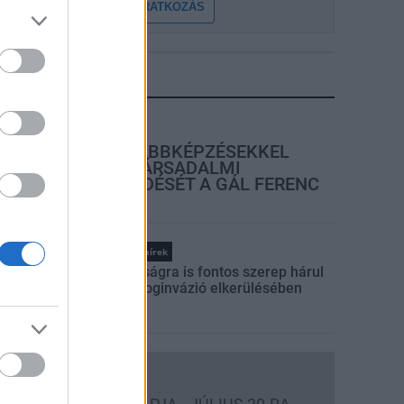
FELIRATKOZÁS
LEGFRISSEBB
rszágos hírek
SZAKIRÁNYÚ TOVÁBBKÉPZÉSEKKEL
EGÍTI IDÉN IS A TÁRSADALMI
KIHÍVÁSOK LEKÜZDÉSÉT A GÁL FERENC
EGYETEM
Országos hírek
A lakosságra is fontos szerep hárul
a szúnyoginvázió elkerülésében
Országos hírek