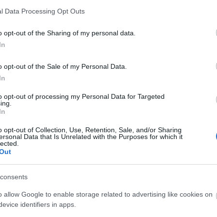
l Data Processing Opt Outs
o opt-out of the Sharing of my personal data.
In
o opt-out of the Sale of my Personal Data.
O
In
Június közepén megkezdődött Tolna egyik patinás
S
utcájának, a Kossuth Lajos utcának az évek óta várt
to opt-out of processing my Personal Data for Targeted
felújítása. Az utcában eddig nem volt megoldott a
ing.
In
csapadékvíz elvezetése, az útburkolat nagyon rossz
minőségű, a járdák egyes szakaszokon
o opt-out of Collection, Use, Retention, Sale, and/or Sharing
balesetveszélyesek voltak.
ersonal Data that Is Unrelated with the Purposes for which it
lected.
Out
consents
o allow Google to enable storage related to advertising like cookies on
evice identifiers in apps.