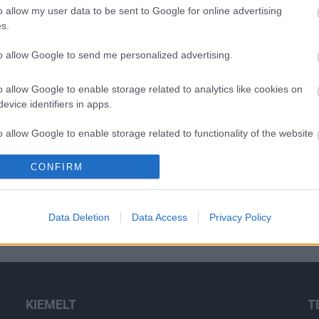
o allow my user data to be sent to Google for online advertising
s.
to allow Google to send me personalized advertising.
H
o allow Google to enable storage related to analytics like cookies on
evice identifiers in apps.
o allow Google to enable storage related to functionality of the website
CONFIRM
o allow Google to enable storage related to personalization.
o allow Google to enable storage related to security, including
Data Deletion
Data Access
Privacy Policy
cation functionality and fraud prevention, and other user protection.
KIEMELT
T