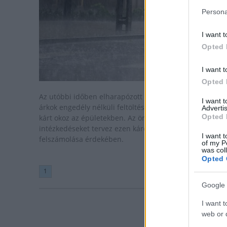
Persona
I want t
Opted 
I want t
Opted 
Az utóbbi időben elharapózott az utcai esővíz elvezető
I want 
árkok engedély nélküli feltöltése, ami miatt a csapadék
Advertis
Opted 
kárt okoz az épületekben. Az önkormányzat
intézkedéseket tervez ezen káros gyakorlat
I want t
felszámolása érdekében.
of my P
was col
Opted 
1
Google 
I want t
web or d