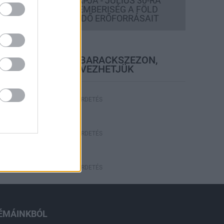
TÚLFOGYASZTÁS NAPJA - JÚLIUS 30-RA
FELHASZNÁLTA AZ EMBERISÉG A FÖLD
EGÉSZ ÉVRE ELEGENDŐ ERŐFORRÁSAIT
elyi hírek
BEINDULT AZ ŐSZIBARACKSZEZON,
SZEPTEMBERIG ÉLVEZHETJÜK
HIRDETÉS
HIRDETÉS
HIRDETÉS
ÉMÁINKBÓL