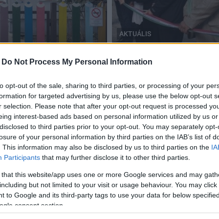
AKTUÁLIS
Tolna megye
-
Do Not Process My Personal Information
di Paksi Napsugár Óvoda
Már nem okoz problémát a
2019.10.10
to opt-out of the sale, sharing to third parties, or processing of your per
formation for targeted advertising by us, please use the below opt-out s
r selection. Please note that after your opt-out request is processed y
eing interest-based ads based on personal information utilized by us or
disclosed to third parties prior to your opt-out. You may separately opt-
Régóta várt beruházás indult Tolnán
losure of your personal information by third parties on the IAB’s list of
. This information may also be disclosed by us to third parties on the
IA
2019.07.03
Participants
that may further disclose it to other third parties.
Aktuális
 that this website/app uses one or more Google services and may gath
including but not limited to your visit or usage behaviour. You may click 
 to Google and its third-party tags to use your data for below specifi
ogle consent section.