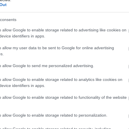
klasszikus falusi környezetben található családi
Out
ajdonosok majd nyaralóként akarnak használni. Ezzel
gyre többen a város és a környező fürdőhelyek
consents
k. A lényeg: legyen fürdő a közelben, és ébredjen
o allow Google to enable storage related to advertising like cookies on
agy a szórás.
evice identifiers in apps.
apotú családi házakat keresik, melyek nem igényelnek
települések: Pétervására és környéke,
o allow my user data to be sent to Google for online advertising
s.
rádsasvár, Markaz, Abasár. Az egyébként is a
 településeken és azok közelében (Egerszalók,
to allow Google to send me personalized advertising.
ükkzsérc, Mátraháza) ingatlantípustól függően jóval
unk, de tudunk 70 millió feletti eladásról is” – mondja
o allow Google to enable storage related to analytics like cookies on
magyarországi régióvezetője. A vevők között sok a
evice identifiers in apps.
tben keresnek új otthont. Van egy másik csoport is,
o allow Google to enable storage related to functionality of the website
helyre vágynak. Az igényeik nagyjából megegyeznek:
otú, átlagos méretű, élhető ingatlan, lehetőleg kisebb
o allow Google to enable storage related to personalization.
ra 300 ezerről indul, ami használt lakóingatlanoknál
o allow Google to enable storage related to security, including