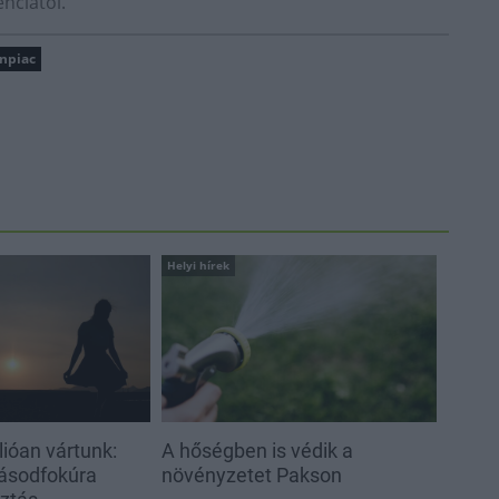
nciától.
anpiac
Helyi hírek
ióan vártunk:
A hőségben is védik a
ásodfokúra
növényzetet Pakson