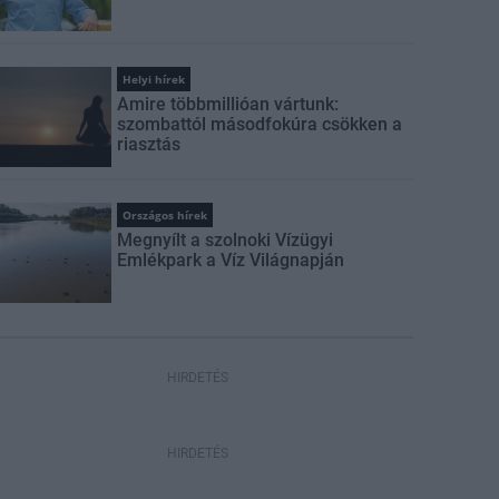
Helyi hírek
Amire többmillióan vártunk:
szombattól másodfokúra csökken a
riasztás
Országos hírek
Megnyílt a szolnoki Vízügyi
Emlékpark a Víz Világnapján
HIRDETÉS
HIRDETÉS