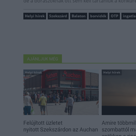
de a borászoknak ott sem kell tartaniuk a konkure
Helyi hírek
Szekszárd
Balaton
borvidék
OTP
ingatl
AJÁNLJUK MÉG
Helyi hírek
Helyi hírek
Felújított üzletet
Amire többmill
nyitott Szekszárdon az Auchan
szombattól m