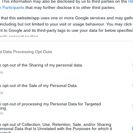
. This information may also be disclosed by us to third parties on the
IA
esnek, de a merészebbek nem riadnak vissza olyan
Participants
that may further disclose it to other third parties.
gy lakókocsit állíthatnak a szezonra, ami itt nem
 that this website/app uses one or more Google services and may gath
 – mondja Goreczki Szabolcs, az OTP Ingatlanpont
including but not limited to your visit or usage behaviour. You may click 
 to Google and its third-party tags to use your data for below specifi
ogle consent section.
llemző, nem a megtérülés a fő szempont. Kivételt
láshelyek kialakítására alkalmas ingatlanok, birtokok,
l Data Processing Opt Outs
kalmas terület, a hozzá tartozó épületekkel. Goreczki
ét, a Tapolcai-medencét, a Lesencéket, valamint a
o opt-out of the Sharing of my personal data.
s telket 10, pincét típustól és a közművektől függően 4-
In
Az ingatlanpiaci szempontból népszerű célpontok
melletti falvak – Zalahaláp, Nemesgulács, Raposka,
o opt-out of the Sale of my Personal Data.
c, Badacsony, Haláp, és a Keszthelyi-hegység
In
to opt-out of processing my Personal Data for Targeted
ing.
In
lanvásárlók ostromát
o opt-out of Collection, Use, Retention, Sale, and/or Sharing
ersonal Data that Is Unrelated with the Purposes for which it
lected.