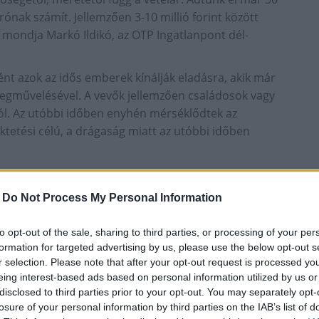
ugrónak számít. Jellemzően 3-10 millió forint között
– mondja Markó Ildikó, az OTP Ingatlanpont dél-
nt azok az idős emberek kínálják eladásra, akik már
egművelésével. A vevők jellemzően családosok vagy
sból. Az utóbbi időben enyhén mérséklődtek az
ktetési célú, a drágaság miatt az utóbbi időben
-
Do Not Process My Personal Information
déki ingatlanpiac
to opt-out of the sale, sharing to third parties, or processing of your per
térségre jellemző építészeti stílusról könnyen
formation for targeted advertising by us, please use the below opt-out s
ugyan néhány megmentésért kiáltó ház, de már sokan
r selection. Please note that after your opt-out request is processed y
efektetni, ha valaki a Balaton közelsége mellett
eing interest-based ads based on personal information utilized by us or
disclosed to third parties prior to your opt-out. You may separately opt-
losure of your personal information by third parties on the IAB’s list of
, akár kúria jellegű ingatlanok. Az érdeklődők köre is