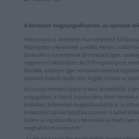
A borászok megnyugodhatnak, az újonnan érke
A koronavírus terjedése miatt elrendelt korlátozá
felpörgette a keresletet a vidéki, kertes családi
átvészelni a karanténnal járó bezártságot, szüksé
nagyvárosi lakásokban. Az OTP Ingatlanpont ezút
felvidék, valamint Eger vonzáskörzetének ingatl
újonnan érkező vevők nem fogják rontani az üzlet
Az ország minden tájáról érkező érdeklődők a já
a nyugalom, a csend, a panoráma miatt keresik a l
lankákon. Jellemzően magánhasználatra, új ottho
kiválasztott épület felújításra szorul. A befekte
Ezekre az ingatlanokra a besorolásuk miatt nem leh
meghatározó szempont.
„A lakható tanyák felszereltségétől, megközelíthe