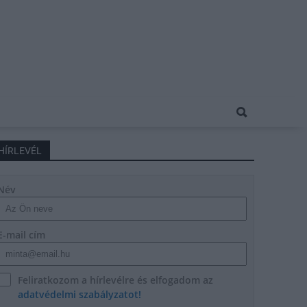
HÍRLEVÉL
Név
E-mail cím
Feliratkozom a hírlevélre és elfogadom az
adatvédelmi szabályzatot!