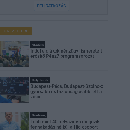
FELIRATKOZÁS
LEGNÉZETTEBB
Aktuális
Indul a diákok pénzügyi ismereteit
erősítő Pénz7 programsorozat
Helyi hírek
Budapest-Pécs, Budapest-Szolnok:
gyorsabb és biztonságosabb lett a
vasút
Gazdaság
Több mint 40 helyszínen dolgozik
fennakadás nélkül a Híd-csoport