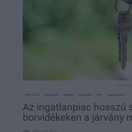
Illusztrá
Helyi hírek
Szekszárd
Balaton
borvidék
OTP
ingatlanpiac
Az ingatlanpiac hosszú 
borvidékeken a járvány m
OTP
2020.10.01. 12:22