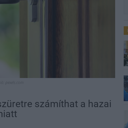
ció: pexels.com
szüretre számíthat a hazai
iatt