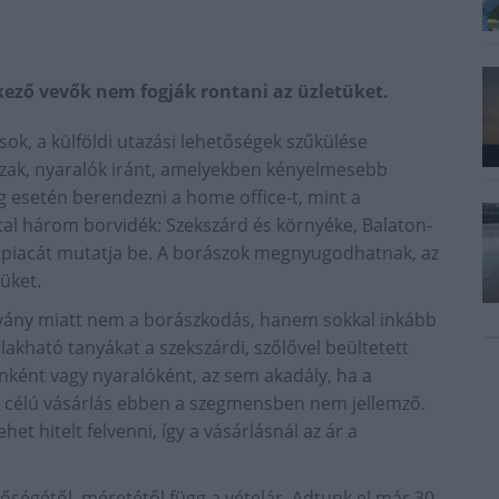
ző vevők nem fogják rontani az üzletüket.
sok, a külföldi utazási lehetőségek szűkülése
 házak, nyaralók iránt, amelyekben kényelmesebb
g esetén berendezni a home office-t, mint a
tal három borvidék: Szekszárd és környéke, Balaton-
anpiacát mutatja be. A borászok megnyugodhatnak, az
üket.
rvány miatt nem a borászkodás, hanem sokkal inkább
akható tanyákat a szekszárdi, szőlővel beültetett
nként vagy nyaralóként, az sem akadály, ha a
tési célú vásárlás ebben a szegmensben nem jellemző.
et hitelt felvenni, így a vásárlásnál az ár a
tőségétől, méretétől függ a vételár. Adtunk el már 30