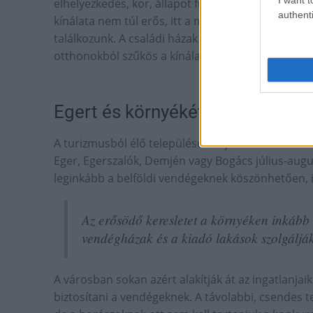
elhelyezkedés, kor, állapot függvényében 500-600 e
authenti
kínálata nem túl erős, itt a magas minőség melle
találkozunk. A családi házak piacán szintén nagy a
otthonokból szűkös a kínálat, hiába van jelentős k
Egert és környékét a befektetők 
A turizmusból élő településeken jól ki lehet adni a
Eger, Egerszalók, Demjén vagy Bogács július-augus
leginkább a belföldi vendégeknek köszönhetően, i
Az erősödő keresletet a környéken inkább
vendégházak és a kiadó lakások szolgálják
A városban sokan azért alakítják át az ingatlanja
biztosítani a vendégeknek. A távolabbi, csendes