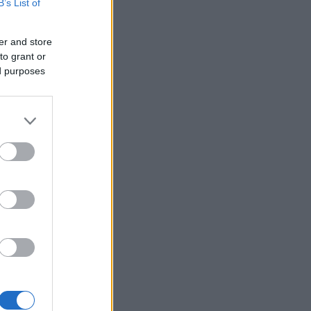
B’s List of
er and store
to grant or
ed purposes