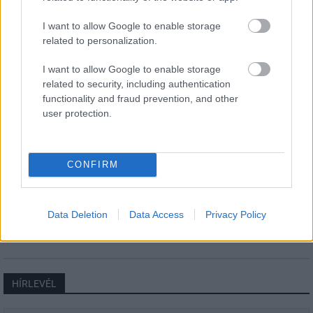
Látlelet a hazai víziközművekről?
I want to allow Google to enable storage
Egyetlen, fél évszázados vezetéken
related to personalization.
múlt Bicske vízellátása
I want to allow Google to enable storage
related to security, including authentication
Épített öröksége megújításával is készül
functionality and fraud prevention, and other
Mohács a csata ötszázadik
user protection.
évfordulójára
CONFIRM
A tengerfenék alatt négy óriáskábellel
kötik össze Spanyolország és
Franciaország villamosenergia-
hálózatát
Data Deletion
Data Access
Privacy Policy
HÍRLEVÉL