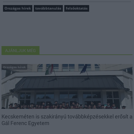
Országos hírek
továbbtanulás
felsőoktatás
AJÁNLJUK MÉG
Országos hírek
Kecskeméten is szakirányú továbbképzésekkel erősít a
Gál Ferenc Egyetem