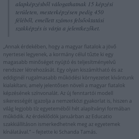
alapképzésből válogathatnak 15 képzési
területen, mesterképzésen pedig 450
féléből, emellett számos felsőoktatási
szakképzés is várja a jelentkezőket.
„Annak érdekében, hogy a magyar fiatalok a jövő
nyertesei legyenek, a kormány célul tűzte ki egy
magasabb minőséget nyújtó és teljesítményelvű
rendszer létrehozását. Egy olyan kiszámítható és az
eddiginél rugalmasabb működési környezetet kívántunk
kialakítani, amely jelentősen növeli a magyar fiatalok
képzésének színvonalát. Az új fenntartói modell
sikerességét igazolja a nemzetközi gyakorlat is, hiszen a
világ legjobb tíz egyeteméből hét alapítványi formában
működik. Az érdeklődök januárban az Educatio
szakkiállításon ismerkedhetnek meg az egyetemek
kínálatával.” – fejtette ki Schanda Tamás.