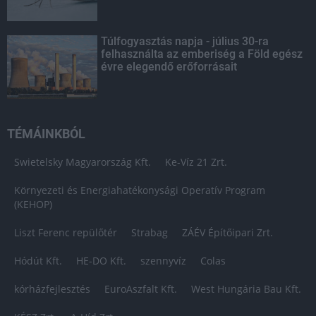
Túlfogyasztás napja - július 30-ra
felhasználta az emberiség a Föld egész
évre elegendő erőforrásait
TÉMÁINKBÓL
Swietelsky Magyarország Kft.
Ke-Víz 21 Zrt.
Környezeti és Energiahatékonysági Operatív Program
(KEHOP)
Liszt Ferenc repülőtér
Strabag
ZÁÉV Építőipari Zrt.
Hódút Kft.
HE-DO Kft.
szennyvíz
Colas
kórházfejlesztés
EuroAszfalt Kft.
West Hungária Bau Kft.