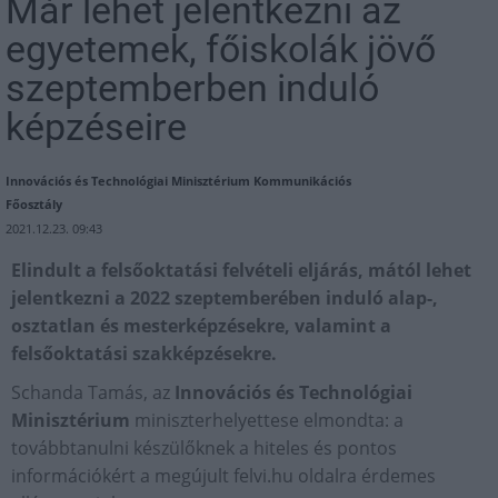
Már lehet jelentkezni az
egyetemek, főiskolák jövő
szeptemberben induló
képzéseire
Innovációs és Technológiai Minisztérium Kommunikációs
Főosztály
2021.12.23. 09:43
Elindult a felsőoktatási felvételi eljárás, mától lehet
jelentkezni a 2022 szeptemberében induló alap-,
osztatlan és mesterképzésekre, valamint a
felsőoktatási szakképzésekre.
Schanda Tamás, az
Innovációs és Technológiai
Minisztérium
miniszterhelyettese elmondta: a
továbbtanulni készülőknek a hiteles és pontos
információkért a megújult felvi.hu oldalra érdemes