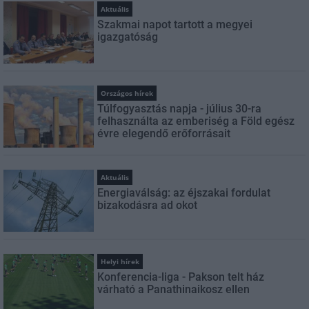
Aktuális
Szakmai napot tartott a megyei
igazgatóság
Országos hírek
Túlfogyasztás napja - július 30-ra
felhasználta az emberiség a Föld egész
évre elegendő erőforrásait
Aktuális
Energiaválság: az éjszakai fordulat
bizakodásra ad okot
Helyi hírek
Konferencia-liga - Pakson telt ház
várható a Panathinaikosz ellen