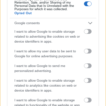
Retention, Sale, and/or Sharing of my
Personal Data that Is Unrelated with the
Purposes for which it was collected.
Opted Out
Google consents
I want to allow Google to enable storage
Paks
paksi atomerőmű
Paks II
Paks II. Atomerőmű Zrt.
related to advertising like cookies on web or
device identifiers in apps.
Paks II.: Mit jelent az 5. blokk új mérföldköve a
felülvizsgálat árnyékában?
I want to allow my user data to be sent to
Megkezdődött az 5. blokk reaktorépületének alaplemez-
Google for online advertising purposes.
kivitelezése, miközben a felülvizsgálat arra keresi a választ,
hogy a megváltozott gazdasági és geopolitikai környezetben
I want to allow Google to send me
milyen feltételek mellett érdemes továbbvinni Magyarország
personalized advertising.
egyik legnagyobb beruházását.
I want to allow Google to enable storage
related to analytics like cookies on web or
Elkészült a Liszt Ferenc repülőtér
device identifiers in apps.
közelében lévő logisztikai bázis út- és
közműhálózatának fejlesztése
I want to allow Google to enable storage
related to functionality of the website or app.