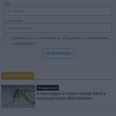
Név
E-mail cím
Feliratkozom a hírlevélre és elfogadom az
adatvédelmi
szabályzatot!
FELIRATKOZÁS
LEGNÉZETTEBB
Országos hírek
A lakosságra is fontos szerep hárul a
szúnyoginvázió elkerülésében