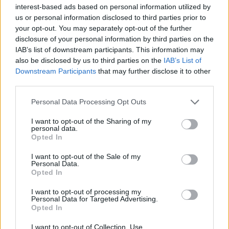
interest-based ads based on personal information utilized by
us or personal information disclosed to third parties prior to
your opt-out. You may separately opt-out of the further
disclosure of your personal information by third parties on the
IAB’s list of downstream participants. This information may
Itt az ÉVOSZ megoldása a hőhullámok és az
also be disclosed by us to third parties on the
IAB’s List of
energiakrízis kezelésére
Downstream Participants
that may further disclose it to other
third parties.
Please note that this website/app uses one or more Google
Personal Data Processing Opt Outs
services and may gather and store information including but
not limited to your visit or usage behaviour. You may click to
I want to opt-out of the Sharing of my
personal data.
grant or deny consent to Google and its third-party tags to
Opted In
use your data for below specified purposes in below Google
MAGYAR ÉPÍTŐK
consent section.
I want to opt-out of the Sale of my
Personal Data.
Mi épül?
Opted In
I want to opt-out of processing my
Personal Data for Targeted Advertising.
Opted In
I want to opt-out of Collection, Use,