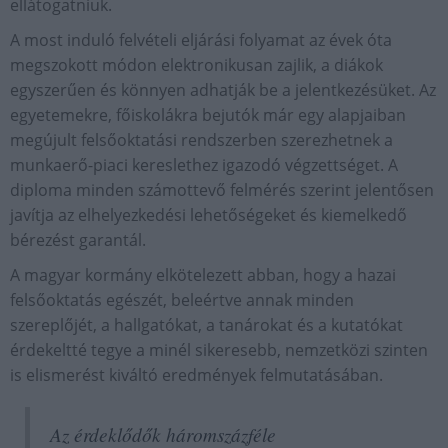
ellátogatniuk.
A most induló felvételi eljárási folyamat az évek óta
megszokott módon elektronikusan zajlik, a diákok
egyszerűen és könnyen adhatják be a jelentkezésüket. Az
egyetemekre, főiskolákra bejutók már egy alapjaiban
megújult felsőoktatási rendszerben szerezhetnek a
munkaerő-piaci kereslethez igazodó végzettséget. A
diploma minden számottevő felmérés szerint jelentősen
javítja az elhelyezkedési lehetőségeket és kiemelkedő
bérezést garantál.
A magyar kormány elkötelezett abban, hogy a hazai
felsőoktatás egészét, beleértve annak minden
szereplőjét, a hallgatókat, a tanárokat és a kutatókat
érdekeltté tegye a minél sikeresebb, nemzetközi szinten
is elismerést kiváltó eredmények felmutatásában.
Az érdeklődők háromszázféle