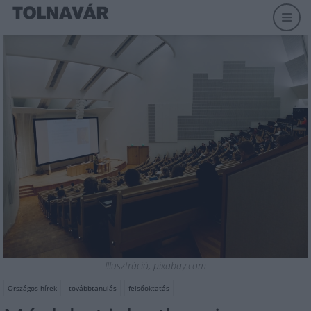
Illusztráció, pixabay.com
Országos hírek
továbbtanulás
felsőoktatás