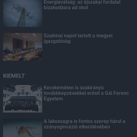
Energiaválság: az éjszakai fordulat
bizakodásra ad okot
Szakmai napot tartott a megyei
igazgatóság
KIEMELT
Kecskeméten is szakirányú
továbbképzésekkel erősít a Gál Ferenc
Egyetem
A lakosságra is fontos szerep hárul a
szúnyoginvázió elkerülésében