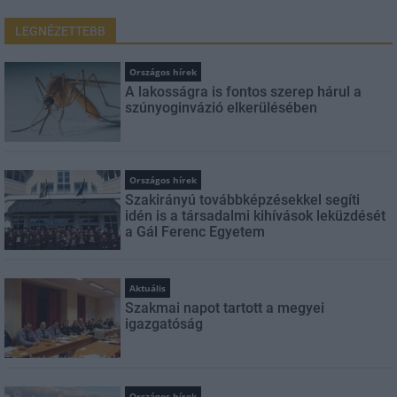
LEGNÉZETTEBB
Országos hírek
A lakosságra is fontos szerep hárul a
szúnyoginvázió elkerülésében
Országos hírek
Szakirányú továbbképzésekkel segíti
idén is a társadalmi kihívások leküzdését
a Gál Ferenc Egyetem
Aktuális
Szakmai napot tartott a megyei
igazgatóság
Országos hírek