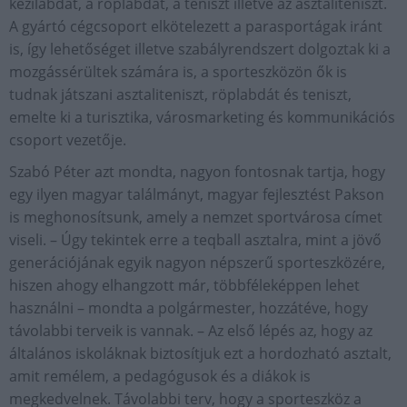
kézilabdát, a röplabdát, a teniszt illetve az asztaliteniszt.
A gyártó cégcsoport elkötelezett a parasportágak iránt
is, így lehetőséget illetve szabályrendszert dolgoztak ki a
mozgássérültek számára is, a sporteszközön ők is
tudnak játszani asztaliteniszt, röplabdát és teniszt,
emelte ki a turisztika, városmarketing és kommunikációs
csoport vezetője.
Szabó Péter azt mondta, nagyon fontosnak tartja, hogy
egy ilyen magyar találmányt, magyar fejlesztést Pakson
is meghonosítsunk, amely a nemzet sportvárosa címet
viseli. – Úgy tekintek erre a teqball asztalra, mint a jövő
generációjának egyik nagyon népszerű sporteszközére,
hiszen ahogy elhangzott már, többféleképpen lehet
használni – mondta a polgármester, hozzátéve, hogy
távolabbi terveik is vannak. – Az első lépés az, hogy az
általános iskoláknak biztosítjuk ezt a hordozható asztalt,
amit remélem, a pedagógusok és a diákok is
megkedvelnek. Távolabbi terv, hogy a sporteszköz a