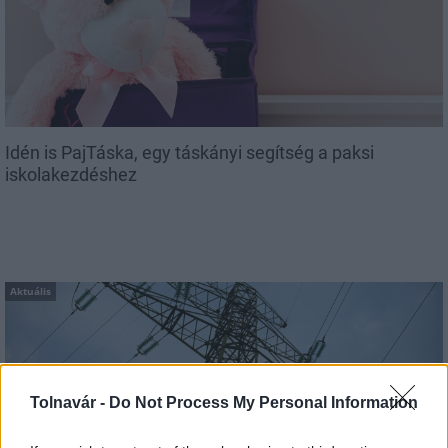
Idén is PajTáska, egy táskányi segítség a paksi
iskolakezdéshez
Aktuális
Tolnavár -
Do Not Process My Personal Information