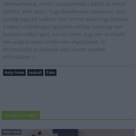
alkalmazhatnak, mielőtt visszajuttatnák a labdát az ellenfél
térfelére, tehát ahhoz, hogy elkezdhessünk teqballozni, nincs
szükség nagyobb tudásra, mint hármat dekázni egy labdával.
A teqball a labdarúgás legtisztább vállfaja, hiszen egy testi
kontaktus nélküli sport, ami azt jelenti, hogy sem az ellenfél,
sem pedig az asztal érintése nem engedélyezett. Ez
minimalizálja az ütközések által okozott sérülések
előfordulását is.
Helyi hírek
teqball
Paks
AJÁNLJUK MÉG
Helyi hírek