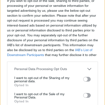
If you wish to opt-out of the sale, sharing to third parties, or
Energiaválság: az éjszakai fordulat bizakodásra ad okot
processing of your personal or sensitive information for
targeted advertising by us, please use the below opt-out
section to confirm your selection. Please note that after your
opt-out request is processed you may continue seeing
interest-based ads based on personal information utilized by
us or personal information disclosed to third parties prior to
Aktuális
your opt-out. You may separately opt-out of the further
disclosure of your personal information by third parties on the
IAB’s list of downstream participants. This information may
also be disclosed by us to third parties on the
IAB’s List of
Downstream Participants
that may further disclose it to other
third parties.
Please note that this website/app uses one or more Google
Personal Data Processing Opt Outs
services and may gather and store information including but
Paks: hétfőn és talán még kedden üzemben tartható
not limited to your visit or usage behaviour. You may click to
I want to opt-out of the Sharing of my
az utolsó turbina
personal data.
grant or deny consent to Google and its third-party tags to
Opted In
use your data for below specified purposes in below Google
consent section.
I want to opt-out of the Sale of my
Personal Data.
Opted In