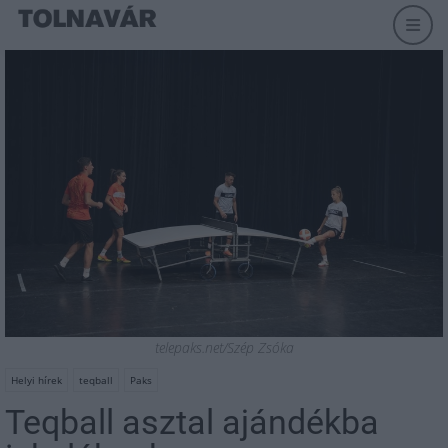
telepaks.net/Szép Zsóka
Helyi hírek
teqball
Paks
Teqball asztal ajándékba