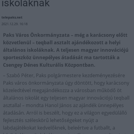
iskoláknak
telepaks.net
2021.12.29. 16:18
Paks Város Önkormányzata – még a karácsony előtt
közvetlenül – teqball asztalt ajándékozott a helyi
általános iskoláknak. A teljesen magyar innovációjú
sporteszköz ünnepélyes átadását ma tartották a
Csengey Dénes Kulturális Központban.
– Szabó Péter, Paks polgármestere kezdeményezésére
Paks város önkormányzata úgy döntött, hogy karácsony
közeledtével megajándékozza a városban működő öt
általános iskolát egy teljesen magyar innovációjú teqball
asztallal – mondta Hanol János az ajándék ünnepélyes
átadásán. Arról is beszélt, hogy ez a világon egyedülálló
fejlesztés széleskörű lehetőségeket nyújt a
labdajátékokat kedvelőknek, beleértve a futballt, a