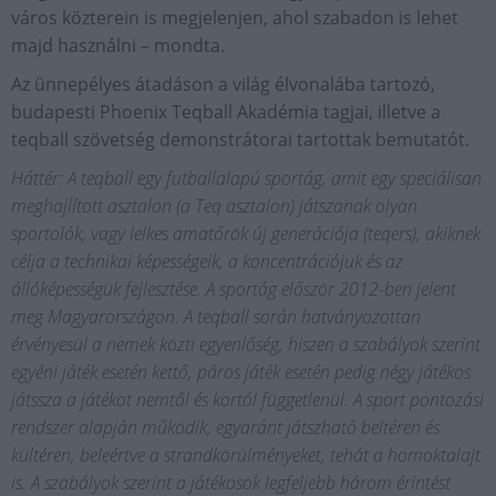
város közterein is megjelenjen, ahol szabadon is lehet
majd használni – mondta.
Az ünnepélyes átadáson a világ élvonalába tartozó,
budapesti Phoenix Teqball Akadémia tagjai, illetve a
teqball szövetség demonstrátorai tartottak bemutatót.
Háttér: A teqball egy futballalapú sportág, amit egy speciálisan
meghajlított asztalon (a Teq asztalon) játszanak olyan
sportolók, vagy lelkes amatőrök új generációja (teqers), akiknek
célja a technikai képességeik, a koncentrációjuk és az
állóképességük fejlesztése. A sportág először 2012-ben jelent
meg Magyarországon. A teqball során hatványozottan
érvényesül a nemek közti egyenlőség, hiszen a szabályok szerint
egyéni játék esetén kettő, páros játék esetén pedig négy játékos
játssza a játékot nemtől és kortól függetlenül. A sport pontozási
rendszer alapján működik, egyaránt játszható beltéren és
kültéren, beleértve a strandkörülményeket, tehát a homoktalajt
is. A szabályok szerint a játékosok legfeljebb három érintést