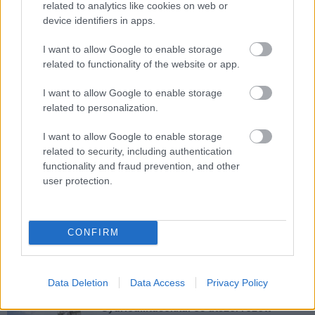
related to analytics like cookies on web or
városban is számos beruházás készült el vagy közeledik a
device identifiers in apps.
befejezéshez. Új parkolóház létesül, megújul a városháza és a
Széchenyi tér is.
I want to allow Google to enable storage
related to functionality of the website or app.
A tengerfenék alatt négy óriáskábellel
kötik össze Spanyolország és
I want to allow Google to enable storage
Franciaország villamosenergia-
related to personalization.
hálózatát
I want to allow Google to enable storage
related to security, including authentication
Még több zöld, még több virág és új
játszótér Debrecen egyik legfontosabb
functionality and fraud prevention, and other
terén
user protection.
Fából épül Budakeszi új óvodája
CONFIRM
Data Deletion
Data Access
Privacy Policy
Gyárleállításokkal és átszervezett