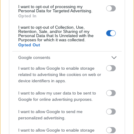
I want to opt-out of processing my
Personal Data for Targeted Advertising.
MAGYAR ÉPÍTŐK
Opted In
I want to opt-out of Collection, Use,
Mi épül?
Retention, Sale, and/or Sharing of my
Personal Data that Is Unrelated with the
Purposes for which it was collected.
Opted Out
Google consents
I want to allow Google to enable storage
related to advertising like cookies on web or
device identifiers in apps.
I want to allow my user data to be sent to
Google for online advertising purposes.
Mohács
Épkar Zrt.
Aktív Kft.
VivaPalazzo Zrt.
I want to allow Google to send me
Épített öröksége megújításával is készül Mohács a
personalized advertising.
csata ötszázadik évfordulójára
I want to allow Google to enable storage
Új kápolna, kiállítótér épült a mohácsi csata emlékhelyén. A