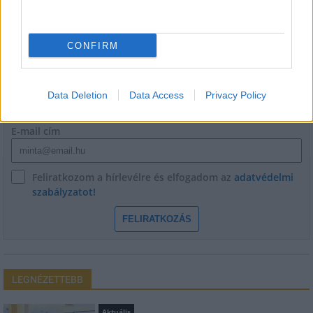
HÍRLEVÉL
CONFIRM
Név
Data Deletion
Data Access
Privacy Policy
E-mail cím
Feliratkozom a hírlevélre és elfogadom az
adatvédelmi
szabályzatot!
FELIRATKOZÁS
LEGNÉZETTEBB
Aktuális