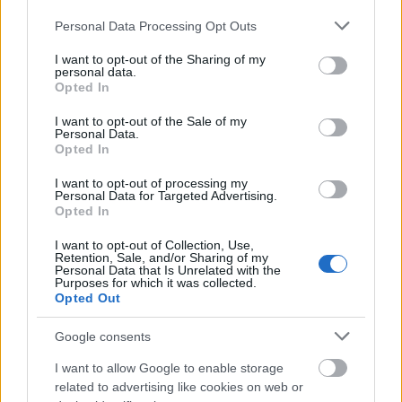
Please note that this website/app uses one or more Google
Personal Data Processing Opt Outs
Aktuális
services and may gather and store information including but
not limited to your visit or usage behaviour. You may click to
I want to opt-out of the Sharing of my
personal data.
grant or deny consent to Google and its third-party tags to
Opted In
use your data for below specified purposes in below Google
consent section.
I want to opt-out of the Sale of my
Personal Data.
Opted In
I want to opt-out of processing my
Personal Data for Targeted Advertising.
Opted In
I want to opt-out of Collection, Use,
Retention, Sale, and/or Sharing of my
Tata
műemlékfelújítás
műemlék
restaurálás
Personal Data that Is Unrelated with the
Purposes for which it was collected.
Történelmi táj, amelynek minden köve mesél –
Opted Out
megújul a tatai Angolkert
Google consents
A projekt részeként megújulnak a területen található
műemlékek, köztük a különleges Műromok, valamint a közeli
I want to allow Google to enable storage
Várkanyarban álló Nepomuki Szent János híd és szobor is.
related to advertising like cookies on web or