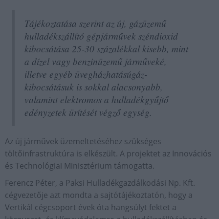
Tájékoztatása szerint az új, gázüzemű
hulladékszállító gépjárművek széndioxid
kibocsátása 25-30 százalékkal kisebb, mint
a dízel vagy benzinüzemű járműveké,
illetve egyéb üvegházhatásúgáz-
kibocsátásuk is sokkal alacsonyabb,
valamint elektromos a hulladékgyűjtő
edényzetek ürítését végző egység.
Az új járművek üzemeltetéséhez szükséges
töltőinfrastruktúra is elkészült. A projektet az Innovációs
és Technológiai Minisztérium támogatta.
Ferencz Péter, a Paksi Hulladékgazdálkodási Np. Kft.
cégvezetője azt mondta a sajtótájékoztatón, hogy a
Vertikál cégcsoport évek óta hangsúlyt fektet a