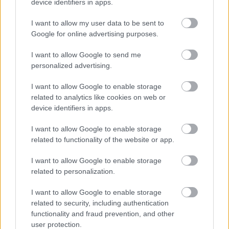
device identifiers in apps.
M1 bővítés: már zajlik a teljesen új
Bicske Kelet csomópont építése
I want to allow my user data to be sent to
Google for online advertising purposes.
I want to allow Google to send me
personalized advertising.
Új gyalogosátkelők és jelzőlámpás
csomópont épül Angyalföldön
I want to allow Google to enable storage
related to analytics like cookies on web or
device identifiers in apps.
Másfélszeresére bővítik
I want to allow Google to enable storage
Hódmezővásárhely jó hírű református
related to functionality of the website or app.
iskoláját
I want to allow Google to enable storage
related to personalization.
Látványos építési szakasz indult be a
Flórián téri felüljárón
I want to allow Google to enable storage
related to security, including authentication
functionality and fraud prevention, and other
user protection.