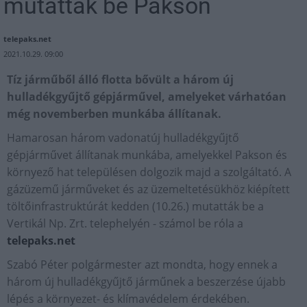
mutattak be Pakson
telepaks.net
2021.10.29. 09:00
Tíz járműből álló flotta bővült a három új
hulladékgyűjtő gépjárművel, amelyeket várhatóan
még novemberben munkába állítanak.
Hamarosan három vadonatúj hulladékgyűjtő
gépjárművet állítanak munkába, amelyekkel Pakson és
környező hat településen dolgozik majd a szolgáltató. A
gázüzemű járműveket és az üzemeltetésükhöz kiépített
töltőinfrastruktúrát kedden (10.26.) mutatták be a
Vertikál Np. Zrt. telephelyén - számol be róla a
telepaks.net
Szabó Péter polgármester azt mondta, hogy ennek a
három új hulladékgyűjtő járműnek a beszerzése újabb
lépés a környezet- és klímavédelem érdekében.