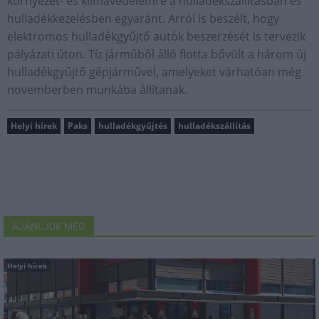
környezet- és klímavédelemre a hulladékszállításban és
hulladékkezelésben egyaránt. Arról is beszélt, hogy
elektromos hulladékgyűjtő autók beszerzését is tervezik
pályázati úton. Tíz járműből álló flotta bővült a három új
hulladékgyűjtő gépjárművel, amelyeket várhatóan még
novemberben munkába állítanak.
Helyi hírek
Paks
hulladékgyűjtés
hulladékszállítás
AJÁNLJUK MÉG
Helyi hírek