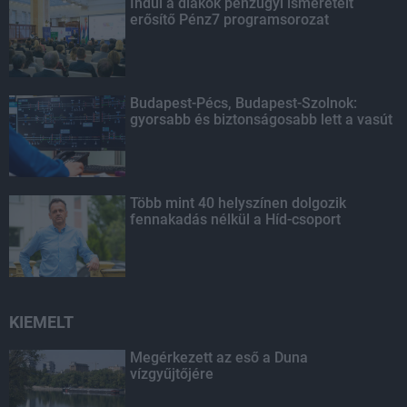
Indul a diákok pénzügyi ismereteit
erősítő Pénz7 programsorozat
Budapest-Pécs, Budapest-Szolnok:
gyorsabb és biztonságosabb lett a vasút
Több mint 40 helyszínen dolgozik
fennakadás nélkül a Híd-csoport
KIEMELT
Megérkezett az eső a Duna
vízgyűjtőjére