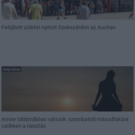
Felújított üzletet nyitott Szekszárdon az Auchan
Helyi hírek
Amire többmillióan vártunk: szombattól másodfokúra
csökken a riasztás