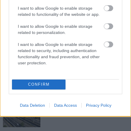
M1 bővítés: már zajlik a teljesen új
I want to allow Google to enable storage
Bicske Kelet csomópont építése
related to functionality of the website or app.
I want to allow Google to enable storage
related to personalization.
Új gyalogosátkelők és jelzőlámpás
csomópont épül Angyalföldön
I want to allow Google to enable storage
related to security, including authentication
functionality and fraud prevention, and other
user protection.
Másfélszeresére bővítik
Hódmezővásárhely jó hírű református
iskoláját
CONFIRM
Látványos építési szakasz indult be a
Data Deletion
Data Access
Privacy Policy
Flórián téri felüljárón