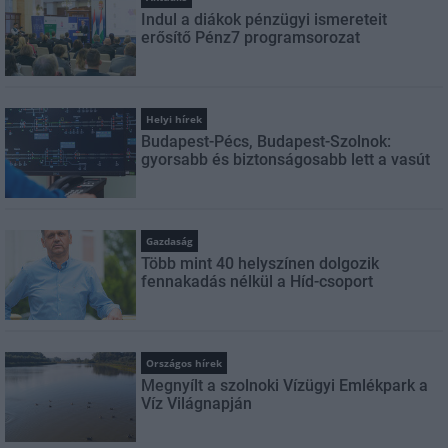
Indul a diákok pénzügyi ismereteit
erősítő Pénz7 programsorozat
Helyi hírek
Budapest-Pécs, Budapest-Szolnok:
gyorsabb és biztonságosabb lett a vasút
Gazdaság
Több mint 40 helyszínen dolgozik
fennakadás nélkül a Híd-csoport
Országos hírek
Megnyílt a szolnoki Vízügyi Emlékpark a
Víz Világnapján