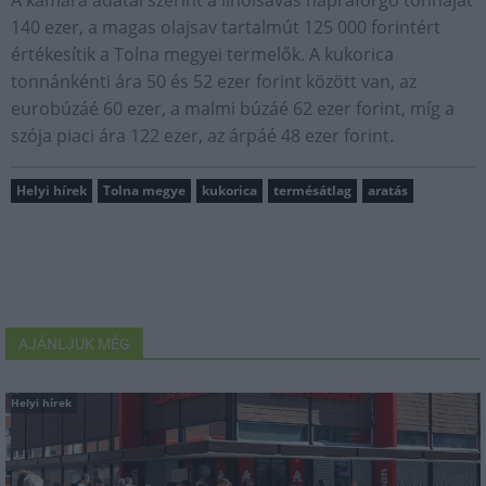
140 ezer, a magas olajsav tartalmút 125 000 forintért
értékesítik a Tolna megyei termelők. A kukorica
tonnánkénti ára 50 és 52 ezer forint között van, az
eurobúzáé 60 ezer, a malmi búzáé 62 ezer forint, míg a
szója piaci ára 122 ezer, az árpáé 48 ezer forint.
Helyi hírek
Tolna megye
kukorica
termésátlag
aratás
AJÁNLJUK MÉG
Helyi hírek