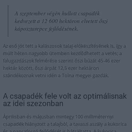
A szeptember végén hullott csapadék
kedvezett a 12 600 hektáron elvetett őszi
káposztarepce fejlődésének.
Az eső jót tett a kalászosok talaj-előkészítésének is, így a
múlt héten nagyobb ütemben kezdődhetett a vetés; a
falugazdászok felmérése szerint őszi búzát 45-46 ezer
hektár között, őszi árpát 12,5 ezer hektáron
szándékoznak vetni idén a Tolna megyei gazdák.
A csapadék fele volt az optimálisnak
az idei szezonban
Áprilisban és májusban mintegy 100 milliméternyi
csapadék hiányzott a talajból, a tavaszi aszály a kukorica
és a napraforgó fejlődését is hátráltatta. A kukorica