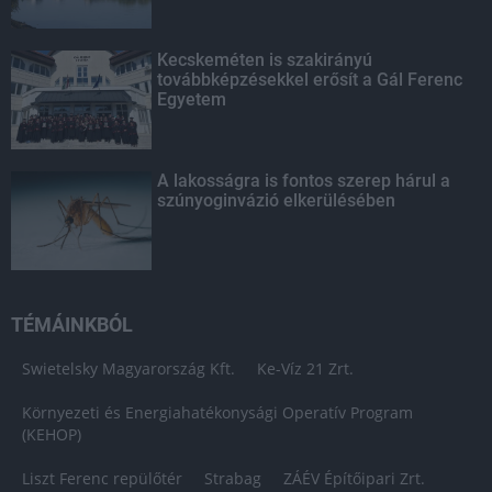
Kecskeméten is szakirányú
továbbképzésekkel erősít a Gál Ferenc
Egyetem
A lakosságra is fontos szerep hárul a
szúnyoginvázió elkerülésében
TÉMÁINKBÓL
Swietelsky Magyarország Kft.
Ke-Víz 21 Zrt.
Környezeti és Energiahatékonysági Operatív Program
(KEHOP)
Liszt Ferenc repülőtér
Strabag
ZÁÉV Építőipari Zrt.