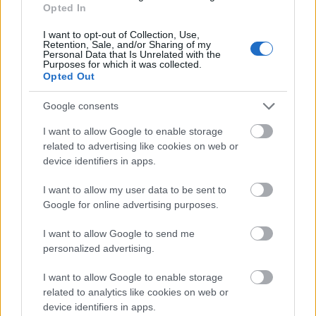
Opted In
Aktuális
I want to opt-out of Collection, Use,
Retention, Sale, and/or Sharing of my
Personal Data that Is Unrelated with the
Purposes for which it was collected.
Opted Out
Google consents
I want to allow Google to enable storage
related to advertising like cookies on web or
device identifiers in apps.
I want to allow my user data to be sent to
Google for online advertising purposes.
Tata
műemlékfelújítás
műemlék
restaurálás
Történelmi táj, amelynek minden köve mesél –
I want to allow Google to send me
megújul a tatai Angolkert
personalized advertising.
A projekt részeként megújulnak a területen található
I want to allow Google to enable storage
műemlékek, köztük a különleges Műromok, valamint a közeli
related to analytics like cookies on web or
Várkanyarban álló Nepomuki Szent János híd és szobor is.
device identifiers in apps.