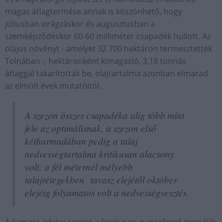
magas átlagtermése annak is köszönhető, hogy
júliusban virágzáskor és augusztusban a
szemképződéskor 60-60 milliméter csapadék hullott. Az
olajos növényt - amelyet 32 700 hektáron termesztették
Tolnában -, hektáronként kimagasló, 3,18 tonnás
átlaggal takarították be, olajtartalma azonban elmarad
az elmúlt évek mutatóitól.
A szezon összes csapadéka alig több mint
fele az optimálisnak, a szezon első
kétharmadában pedig a talaj
nedvességtartalma kritikusan alacsony
volt; a fél méternél mélyebb
talajrétegekben tavasz elejétől október
elejéig folyamatos volt a nedvességvesztés.
A kamara adatai szerint a linolsavas napraforgó tonnáját