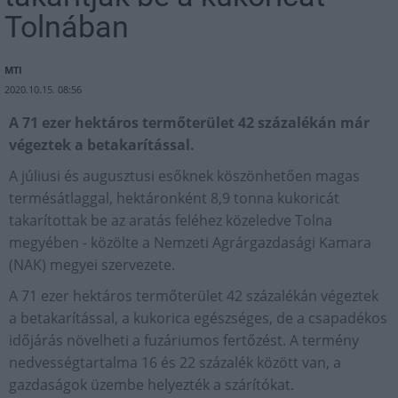
Tolnában
MTI
2020.10.15. 08:56
A 71 ezer hektáros termőterület 42 százalékán már
végeztek a betakarítással.
A júliusi és augusztusi esőknek köszönhetően magas
termésátlaggal, hektáronként 8,9 tonna kukoricát
takarítottak be az aratás feléhez közeledve Tolna
megyében - közölte a Nemzeti Agrárgazdasági Kamara
(NAK) megyei szervezete.
A 71 ezer hektáros termőterület 42 százalékán végeztek
a betakarítással, a kukorica egészséges, de a csapadékos
időjárás növelheti a fuzáriumos fertőzést. A termény
nedvességtartalma 16 és 22 százalék között van, a
gazdaságok üzembe helyezték a szárítókat.