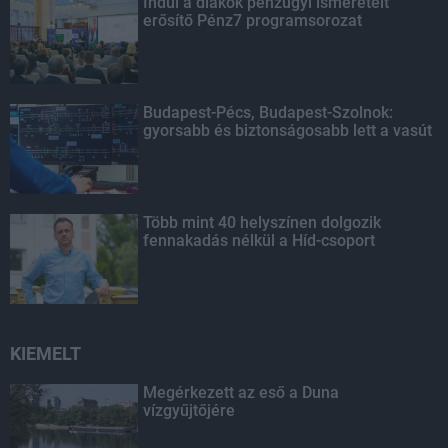
Indul a diákok pénzügyi ismereteit
erősítő Pénz7 programsorozat
Budapest-Pécs, Budapest-Szolnok:
gyorsabb és biztonságosabb lett a vasút
Több mint 40 helyszínen dolgozik
fennakadás nélkül a Híd-csoport
KIEMELT
Megérkezett az eső a Duna
vízgyűjtőjére