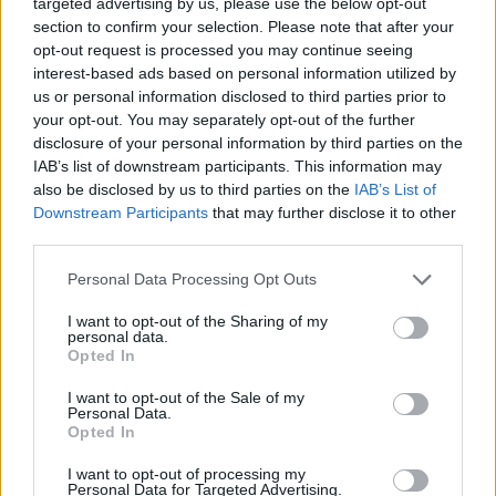
targeted advertising by us, please use the below opt-out
section to confirm your selection. Please note that after your
opt-out request is processed you may continue seeing
interest-based ads based on personal information utilized by
Helyi hírek
us or personal information disclosed to third parties prior to
your opt-out. You may separately opt-out of the further
disclosure of your personal information by third parties on the
IAB’s list of downstream participants. This information may
also be disclosed by us to third parties on the
IAB’s List of
Downstream Participants
that may further disclose it to other
third parties.
Please note that this website/app uses one or more Google
A hőségben is védik a növényzetet Pakson
Personal Data Processing Opt Outs
services and may gather and store information including but
not limited to your visit or usage behaviour. You may click to
I want to opt-out of the Sharing of my
personal data.
grant or deny consent to Google and its third-party tags to
Opted In
use your data for below specified purposes in below Google
consent section.
I want to opt-out of the Sale of my
Personal Data.
Opted In
I want to opt-out of processing my
MAGYAR ÉPÍTŐK
Personal Data for Targeted Advertising.