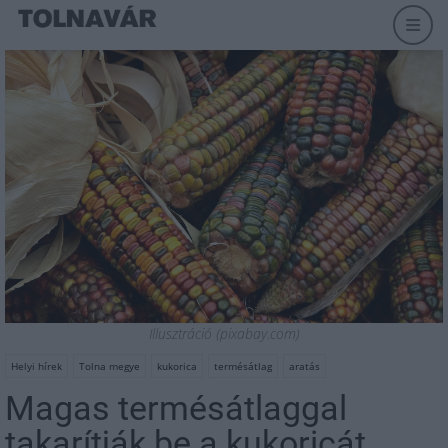
Illusztráció (pixabay.com)
Helyi hírek
Tolna megye
kukorica
termésátlag
aratás
Magas termésátlaggal
takarítják be a kukoricát