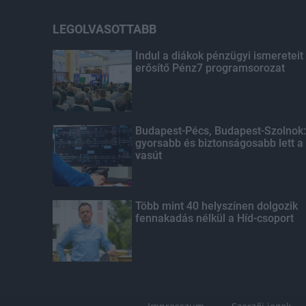
LEGOLVASOTTABB
Indul a diákok pénzügyi ismereteit
erősítő Pénz7 programsorozat
Budapest-Pécs, Budapest-Szolnok:
gyorsabb és biztonságosabb lett a
vasút
Több mint 40 helyszínen dolgozik
fennakadás nélkül a Híd-csoport