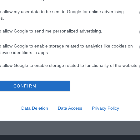
A
s
o allow my user data to be sent to Google for online advertising
F
s.
á
s
to allow Google to send me personalized advertising.
o allow Google to enable storage related to analytics like cookies on
evice identifiers in apps.
o allow Google to enable storage related to functionality of the website
o allow Google to enable storage related to personalization.
CONFIRM
o allow Google to enable storage related to security, including
cation functionality and fraud prevention, and other user protection.
Data Deletion
Data Access
Privacy Policy