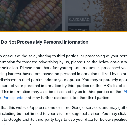
GAZDASÁG
Tolna megye
cát Tolnában
Kilenc tonna feletti a ku
-
Do Not Process My Personal Information
2018.11.03
to opt-out of the sale, sharing to third parties, or processing of your per
formation for targeted advertising by us, please use the below opt-out s
r selection. Please note that after your opt-out request is processed y
eing interest-based ads based on personal information utilized by us or
Bőven jut exportra a tolnai gabonából
disclosed to third parties prior to your opt-out. You may separately opt-
losure of your personal information by third parties on the IAB’s list of
2017.09.12
. This information may also be disclosed by us to third parties on the
IA
Az átlaghoz képest több étkezési őszi búza termett az
Participants
that may further disclose it to other third parties.
idén. A legmagasabb termésátlagokat Tolnából és
 that this website/app uses one or more Google services and may gath
Baranyából jelentették.
including but not limited to your visit or usage behaviour. You may click 
 to Google and its third-party tags to use your data for below specifi
ogle consent section.