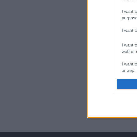
I want t
purpose
I want 
I want t
web or d
I want t
or app.
I want t
I want t
authenti