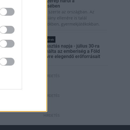
 lakosságra is fontos szerep hárul a
zúnyoginvázió elkerülésében
olytatódik a szúnyogírtás szerte az országban. Az
zsiai tigrisszúnyog a vízhiány ellenére is talál
zaporodási helyet a vödrökben, gyermekjátékokban.
Országos hírek
Túlfogyasztás napja - július 30-ra
felhasználta az emberiség a Föld
egész évre elegendő erőforrásait
HIRDETÉS
HIRDETÉS
HIRDETÉS