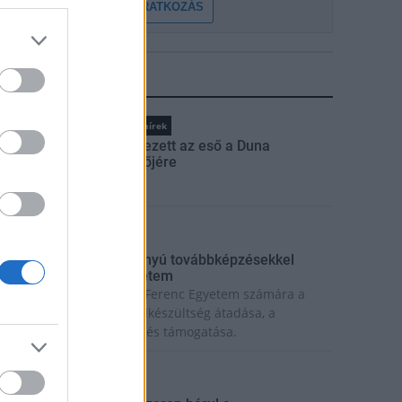
FELIRATKOZÁS
LEGFRISSEBB
Országos hírek
Megérkezett az eső a Duna
vízgyűjtőjére
rszágos hírek
ecskeméten is szakirányú továbbképzésekkel
rősít a Gál Ferenc Egyetem
iemelt fontosságú a Gál Ferenc Egyetem számára a
övőbe mutató szakmai felkészültség átadása, a
olyamatos szakmai fejlődés támogatása.
rszágos hírek