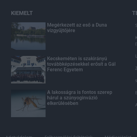
KIEMELT
T
Megérkezett az eső a Duna
vízgyűjtőjére
Kecskeméten is szakirányú
továbbképzésekkel erősít a Gál
Ferenc Egyetem
A lakosságra is fontos szerep
hárul a szúnyoginvázió
elkerülésében