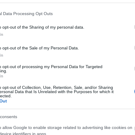
Úgy tűnik, ismét Tolna megyében lesz a
legmagasabb a búza hozama
l Data Processing Opt Outs
2016.07.14
A tavalyit meghaladó, közel hat és fél tonnás az őszi
o opt-out of the Sharing of my personal data.
búza hektáronkénti átlagtermése a megyében, ahol az
In
őszi árpa és a repce is kiemelkedő termést hozott az
.
idén.
o opt-out of the Sale of my Personal Data.
In
to opt-out of processing my Personal Data for Targeted
ing.
In
O
K
o opt-out of Collection, Use, Retention, Sale, and/or Sharing
ersonal Data that Is Unrelated with the Purposes for which it
e
lected.
K
Out
j
f
consents
o allow Google to enable storage related to advertising like cookies on
O
evice identifiers in apps.