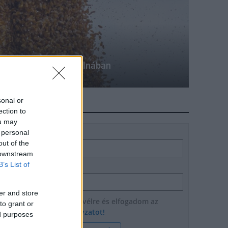
korica termésátlaga Tolnában
sonal or
HÍRLEVÉL
ection to
ou may
 personal
Név
out of the
 downstream
B’s List of
E-mail cím
er and store
Feliratkozom a hírlevélre és elfogadom az
to grant or
adatvédelmi szabályzatot!
ed purposes