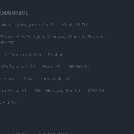
ÉMÁINKBÓL
Swietelsky Magyarország Kft.
Ke-Víz 21 Zrt.
Környezeti és Energiahatékonysági Operatív Program
(KEHOP)
Liszt Ferenc repülőtér
Strabag
ZÁÉV Építőipari Zrt.
Hódút Kft.
HE-DO Kft.
szennyvíz
Colas
kórházfejlesztés
EuroAszfalt Kft.
West Hungária Bau Kft.
KÉSZ Zrt.
A-Híd Zrt.