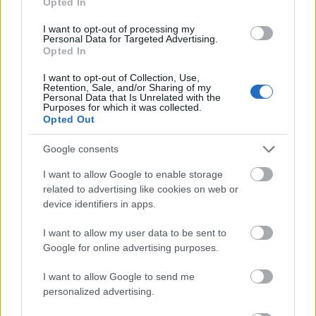
Opted In
Újragondolják Lipótváros rejtett, zöld parkját
I want to opt-out of processing my
Indulhat a Honvéd tér megújításának tervezése, ahol a
Personal Data for Targeted Advertising.
Opted In
klímatudatos gondolkodás és a helyi identitás erősítése kerül a
középpontba.
I want to opt-out of Collection, Use,
Retention, Sale, and/or Sharing of my
Personal Data that Is Unrelated with the
Történelmi táj, amelynek minden köve
Purposes for which it was collected.
mesél – megújul a tatai Angolkert
Opted Out
Google consents
I want to allow Google to enable storage
M1 bővítés: már zajlik a teljesen új
related to advertising like cookies on web or
Bicske Kelet csomópont építése
device identifiers in apps.
I want to allow my user data to be sent to
Google for online advertising purposes.
Új gyalogosátkelők és jelzőlámpás
csomópont épül Angyalföldön
I want to allow Google to send me
personalized advertising.