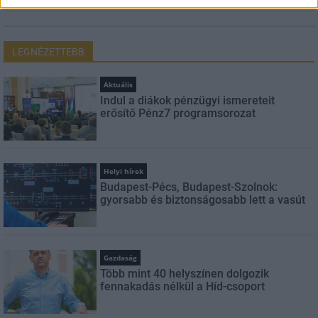
LEGNÉZETTEBB
Aktuális
Indul a diákok pénzügyi ismereteit
erősítő Pénz7 programsorozat
Helyi hírek
Budapest-Pécs, Budapest-Szolnok:
gyorsabb és biztonságosabb lett a vasút
Gazdaság
Több mint 40 helyszínen dolgozik
fennakadás nélkül a Híd-csoport