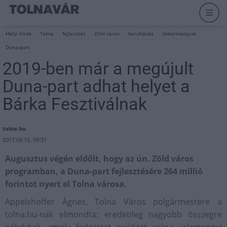
Helyi hírek
Tolna
fejlesztés
Zöld város
beruházás
önkormányzat
Duna-part
2019-ben már a megújult
Duna-part adhat helyet a
Bárka Fesztiválnak
tolna.hu
2017.09.15. 09:31
Augusztus végén eldőlt, hogy az ún. Zöld város
programban, a Duna-part fejlesztésére 264 millió
forintot nyert el Tolna városa.
Appelshoffer Ágnes, Tolna Város polgármestere a
tolna.hu-nak elmondta: eredetileg nagyobb összegre