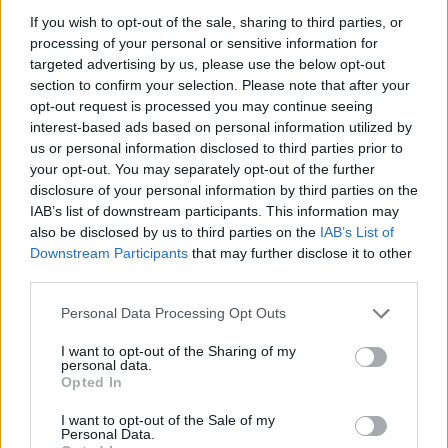
If you wish to opt-out of the sale, sharing to third parties, or
processing of your personal or sensitive information for
targeted advertising by us, please use the below opt-out
section to confirm your selection. Please note that after your
MAGYAR ÉPÍTŐK
opt-out request is processed you may continue seeing
interest-based ads based on personal information utilized by
us or personal information disclosed to third parties prior to
Mi épül?
your opt-out. You may separately opt-out of the further
disclosure of your personal information by third parties on the
IAB’s list of downstream participants. This information may
also be disclosed by us to third parties on the
IAB’s List of
Downstream Participants
that may further disclose it to other
third parties.
Please note that this website/app uses one or more Google
Personal Data Processing Opt Outs
services and may gather and store information including but
not limited to your visit or usage behaviour. You may click to
I want to opt-out of the Sharing of my
personal data.
grant or deny consent to Google and its third-party tags to
Opted In
use your data for below specified purposes in below Google
consent section.
Belváros-Lipótváros
játszótér
I want to opt-out of the Sale of my
Personal Data.
Város-Teampannon Kereskedelmi és Szolgáltató Kft.
parkfelújítás