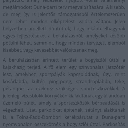
pályáztak, amely fedezetet nyújtott volna valamennyi
megálmodott Duna-parti terv megvalósítására. A kisebb,
de még így is jelentős támogatásból értelemszerűen
nem lehet minden elképzelést valóra váltani. Jelen
helyzetben amellett döntöttek, hogy inkább elhagynak
egyes fejlesztéseket a beruházásból, amelyeket később
pótolni lehet, semmint, hogy minden tervezett elemből
kisebbet, vagy kevesebbet valósítsanak meg.
A beruházásban érintett terület a bogyiszlói úttól a
kajakházig terjed. A fő elem egy színvonalas játszótér
lesz, amelyhez sportpályák kapcsolódnak, úgy, mint
kosárlabda, kültéri ping-pong, strandröplabda, teke,
pétanque, az ezekhez szükséges sporteszközökkel. A
jelenlegi vizesblokk környékén kialakítanak egy állandóan
üzemelő büfét, amely a sporteszközök bérbeadását is
végezheti. Utat, parkolókat építenek, sétányt alakítanak
ki, a Tolna-Fadd-Dombori kerékpárutat a Duna-parti
nyomvonalon összekötnék a bogyiszlói úttal. Parkosítás