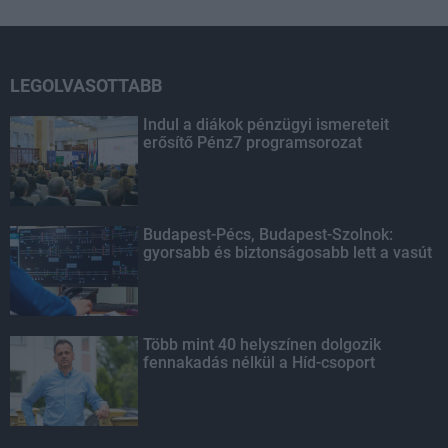
LEGOLVASOTTABB
Indul a diákok pénzügyi ismereteit
erősítő Pénz7 programsorozat
Budapest-Pécs, Budapest-Szolnok:
gyorsabb és biztonságosabb lett a vasút
Több mint 40 helyszínen dolgozik
fennakadás nélkül a Híd-csoport