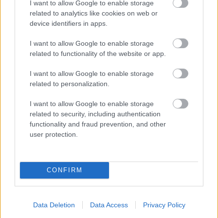
I want to allow Google to enable storage
Másfélszeresére bővítik
related to analytics like cookies on web or
Hódmezővásárhely jó hírű református
device identifiers in apps.
iskoláját
I want to allow Google to enable storage
related to functionality of the website or app.
I want to allow Google to enable storage
related to personalization.
HÍRLEVÉL
I want to allow Google to enable storage
related to security, including authentication
Név
functionality and fraud prevention, and other
user protection.
E-mail cím
CONFIRM
Feliratkozom a hírlevélre és elfogadom az
adatvédelmi
szabályzatot!
Data Deletion
Data Access
Privacy Policy
FELIRATKOZÁS