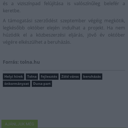
és a viziszínpad felújítása is valószínűleg belefér a
keretbe.
A támogatási szerződést szeptember végéig megkötik,
legkésőbb október elején indulhat a projekt. Ha nem
húzódik el a közbeszerzési eljárás, jövő év október
végére elkészülhet a beruházás.
Forrás: tolna.hu
Helyi hírek
Tolna
fejlesztés
Zöld város
beruházás
önkormányzat
Duna-part
AJÁNLJUK MÉG