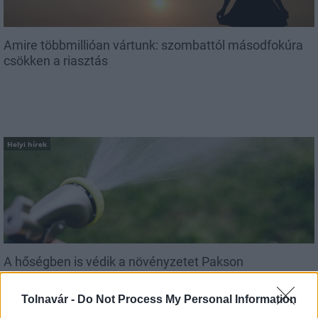
Amire többmillióan vártunk: szombattól másodfokúra
csökken a riasztás
Helyi hírek
A hőségben is védik a növényzetet Pakson
Tolnavár -
Do Not Process My Personal Information