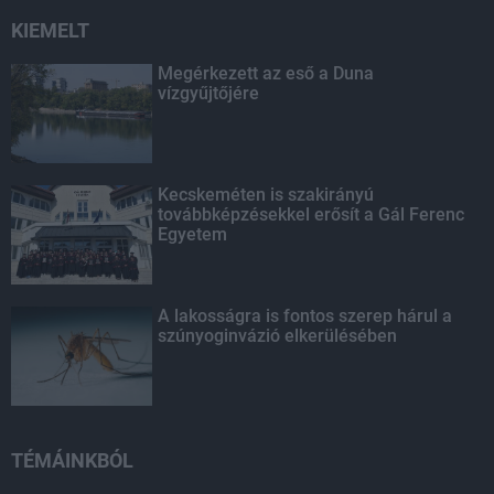
KIEMELT
Megérkezett az eső a Duna
vízgyűjtőjére
Kecskeméten is szakirányú
továbbképzésekkel erősít a Gál Ferenc
Egyetem
A lakosságra is fontos szerep hárul a
szúnyoginvázió elkerülésében
TÉMÁINKBÓL