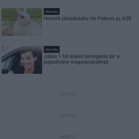
Aktuális
Húsvéti játszóházba hív Pakson az ASE
Aktuális
Július 1-től állami támogatás jár a
jogosítvány megszerzéséhez
HIRDETÉS
HIRDETÉS
HIRDETÉS