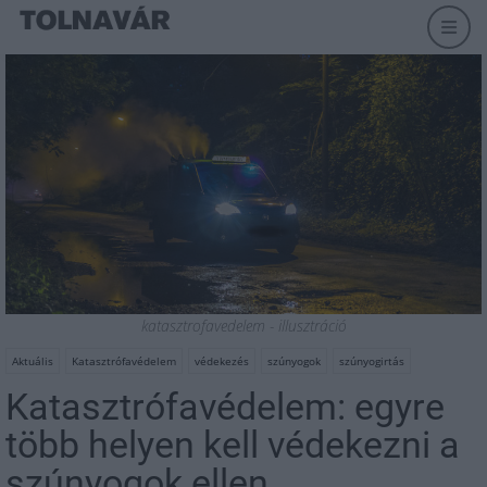
katasztrofavedelem - illusztráció
Aktuális
Katasztrófavédelem
védekezés
szúnyogok
szúnyogirtás
Katasztrófavédelem: egyre
több helyen kell védekezni a
szúnyogok ellen