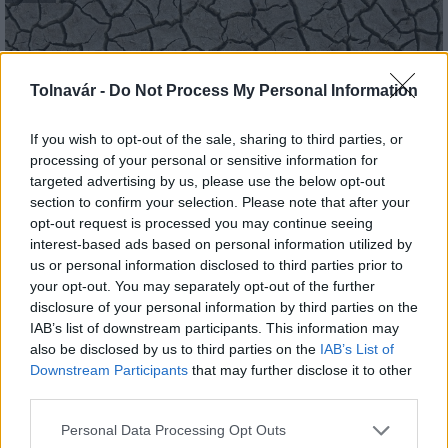
Tolnavár -
Do Not Process My Personal Information
If you wish to opt-out of the sale, sharing to third parties, or
Paks: hétfőn és talán még kedden üzemben tartható
processing of your personal or sensitive information for
az utolsó turbina
targeted advertising by us, please use the below opt-out
section to confirm your selection. Please note that after your
opt-out request is processed you may continue seeing
interest-based ads based on personal information utilized by
us or personal information disclosed to third parties prior to
your opt-out. You may separately opt-out of the further
disclosure of your personal information by third parties on the
IAB’s list of downstream participants. This information may
MAGYAR ÉPÍTŐK
also be disclosed by us to third parties on the
IAB’s List of
Downstream Participants
that may further disclose it to other
third parties.
Útépítés
Please note that this website/app uses one or more Google
Personal Data Processing Opt Outs
services and may gather and store information including but