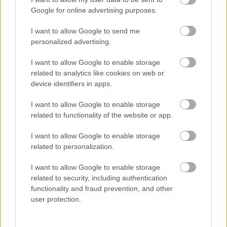
Google for online advertising purposes.
Másfélszeresére bővítik
Hódmezővásárhely jó hírű református
I want to allow Google to send me
iskoláját
personalized advertising.
I want to allow Google to enable storage
related to analytics like cookies on web or
Látványos építési szakasz indult be a
device identifiers in apps.
Flórián téri felüljárón
I want to allow Google to enable storage
related to functionality of the website or app.
Paks II.: Mit jelent az 5. blokk új
I want to allow Google to enable storage
mérföldköve a felülvizsgálat
related to personalization.
árnyékában?
I want to allow Google to enable storage
related to security, including authentication
functionality and fraud prevention, and other
user protection.
HÍRLEVÉL