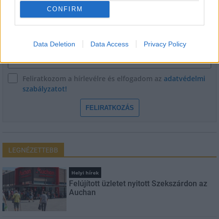
CONFIRM
Név
Data Deletion
Data Access
Privacy Policy
E-mail cím
Feliratkozom a hírlevélre és elfogadom az
adatvédelmi
szabályzatot!
FELIRATKOZÁS
LEGNÉZETTEBB
Helyi hírek
Felújított üzletet nyitott Szekszárdon az
Auchan