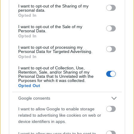
not limited to your visit or usage behaviour. You may click to
I want to opt-out of the Sharing of my
personal data.
grant or deny consent to Google and its third-party tags to
Opted In
use your data for below specified purposes in below Google
consent section.
I want to opt-out of the Sale of my
Personal Data.
Opted In
I want to opt-out of processing my
Personal Data for Targeted Advertising.
Opted In
autópálya
útépítés
M1-es autópálya
Bicske
I want to opt-out of Collection, Use,
M1 bővítés: már zajlik a teljesen új Bicske Kelet
Retention, Sale, and/or Sharing of my
Personal Data that Is Unrelated with the
csomópont építése
Purposes for which it was collected.
Opted Out
Tizenegy meglévő csomópontot korszerűsít és négy új,
különszintű csomópontot hoz létre az MKIF az M1-es
Google consents
bővítésénél.
I want to allow Google to enable storage
Új gyalogosátkelők és jelzőlámpás
related to advertising like cookies on web or
csomópont épül Angyalföldön
device identifiers in apps.
I want to allow my user data to be sent to