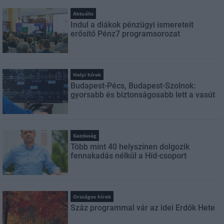
Aktuális
Indul a diákok pénzügyi ismereteit
erősítő Pénz7 programsorozat
Helyi hírek
Budapest-Pécs, Budapest-Szolnok:
gyorsabb és biztonságosabb lett a vasút
Gazdaság
Több mint 40 helyszínen dolgozik
fennakadás nélkül a Híd-csoport
Országos hírek
Száz programmal vár az idei Erdők Hete