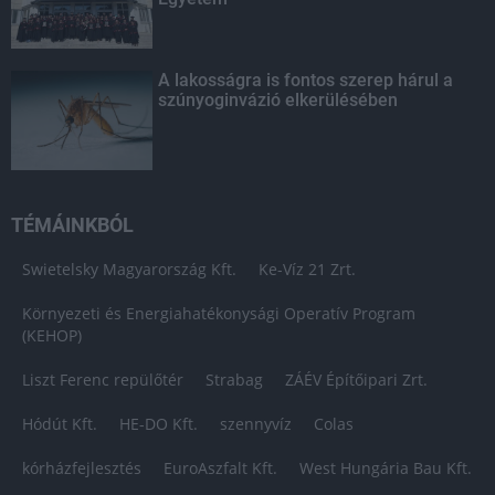
A lakosságra is fontos szerep hárul a
szúnyoginvázió elkerülésében
TÉMÁINKBÓL
Swietelsky Magyarország Kft.
Ke-Víz 21 Zrt.
Környezeti és Energiahatékonysági Operatív Program
(KEHOP)
Liszt Ferenc repülőtér
Strabag
ZÁÉV Építőipari Zrt.
Hódút Kft.
HE-DO Kft.
szennyvíz
Colas
kórházfejlesztés
EuroAszfalt Kft.
West Hungária Bau Kft.