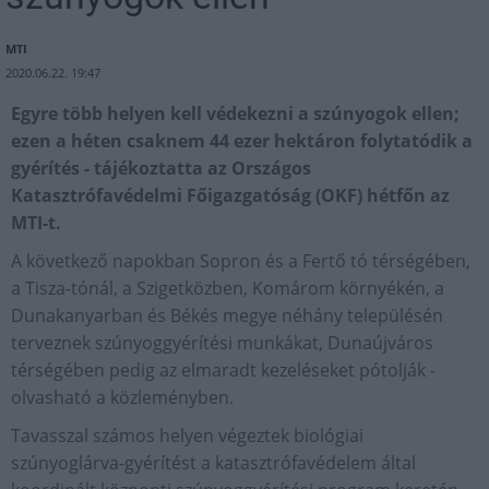
MTI
2020.06.22. 19:47
Egyre több helyen kell védekezni a szúnyogok ellen;
ezen a héten csaknem 44 ezer hektáron folytatódik a
gyérítés - tájékoztatta az Országos
Katasztrófavédelmi Főigazgatóság (OKF) hétfőn az
MTI-t.
A következő napokban Sopron és a Fertő tó térségében,
a Tisza-tónál, a Szigetközben, Komárom környékén, a
Dunakanyarban és Békés megye néhány településén
terveznek szúnyoggyérítési munkákat, Dunaújváros
térségében pedig az elmaradt kezeléseket pótolják -
olvasható a közleményben.
Tavasszal számos helyen végeztek biológiai
szúnyoglárva-gyérítést a katasztrófavédelem által