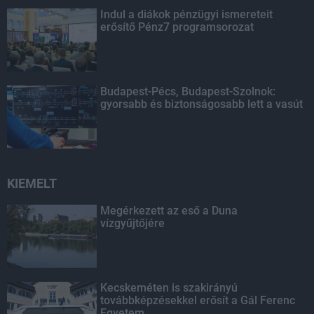
Indul a diákok pénzügyi ismereteit
erősítő Pénz7 programsorozat
Budapest-Pécs, Budapest-Szolnok:
gyorsabb és biztonságosabb lett a vasút
KIEMELT
Megérkezett az eső a Duna
vízgyűjtőjére
Kecskeméten is szakirányú
továbbképzésekkel erősít a Gál Ferenc
Egyetem