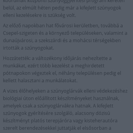
koordinált központi szúnyoggyérítési program keretén
belül, az elmúlt héten pedig már a kifejlett szúnyogok
elleni kezelésekre is szükség volt.
Az előző napokban hat fővárosi kerületben, továbbá a
Csepel-szigeten és a környező településeken, valamint a
dunaújvárosi, a szekszárdi és a mohácsi térségekben
irtották a szúnyogokat.
Hozzátették: a változékony időjárás nehezítette a
munkákat, ezért több kezelést a meghirdetett
pótnapokon végeztek el, néhány településen pedig el
kellett halasztani a munkálatokat.
A vizes élőhelyeken a szúnyoglárvák elleni védekezéshez
biológiai úton előállított készítményeket használnak,
amelyek csak a szúnyoglárvákra hatnak. A kifejlett
szúnyogok gyérítésére szolgáló, alacsony dózisú
készítményt platós terepjáróra vagy kisteherautóra
szerelt berendezésekkel juttatják el elsősorban a