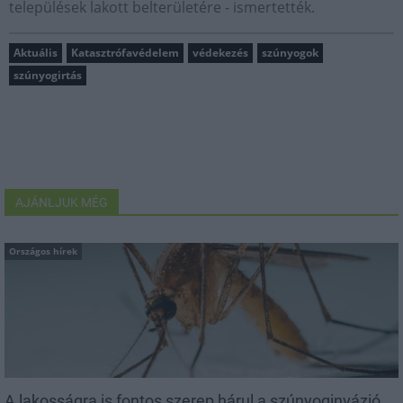
települések lakott belterületére - ismertették.
Aktuális
Katasztrófavédelem
védekezés
szúnyogok
szúnyogirtás
AJÁNLJUK MÉG
Országos hírek
A lakosságra is fontos szerep hárul a szúnyoginvázió