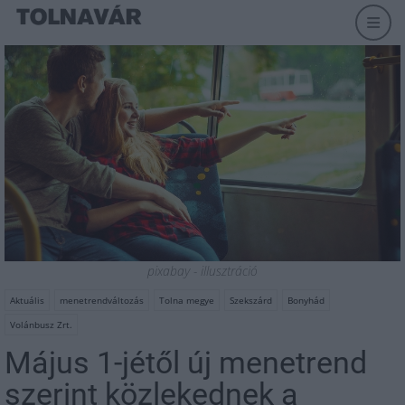
pixabay - illusztráció
Aktuális
menetrendváltozás
Tolna megye
Szekszárd
Bonyhád
Volánbusz Zrt.
Május 1-jétől új menetrend
szerint közlekednek a