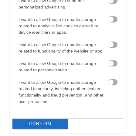
I want to allow Google to send me
personalized advertising.
Másfélszeresére bővítik
Hódmezővásárhely jó hírű református
I want to allow Google to enable storage
iskoláját
related to analytics like cookies on web or
device identifiers in apps.
Látványos építési szakasz indult be a
I want to allow Google to enable storage
Flórián téri felüljárón
related to functionality of the website or app.
I want to allow Google to enable storage
related to personalization.
I want to allow Google to enable storage
related to security, including authentication
HÍRLEVÉL
functionality and fraud prevention, and other
user protection.
Név
CONFIRM
E-mail cím