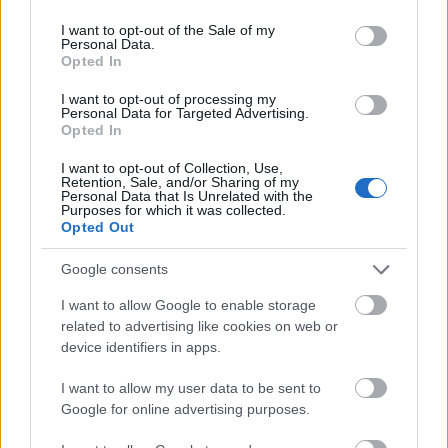
use your data for below specified purposes in below Google
consent section.
I want to opt-out of the Sale of my
Personal Data.
Opted In
Tata
műemlékfelújítás
műemlék
restaurálás
I want to opt-out of processing my
Personal Data for Targeted Advertising.
Történelmi táj, amelynek minden köve mesél –
Opted In
megújul a tatai Angolkert
I want to opt-out of Collection, Use,
A projekt részeként megújulnak a területen található
Retention, Sale, and/or Sharing of my
műemlékek, köztük a különleges Műromok, valamint a közeli
Personal Data that Is Unrelated with the
Purposes for which it was collected.
Várkanyarban álló Nepomuki Szent János híd és szobor is.
Opted Out
M1 bővítés: már zajlik a teljesen új
Google consents
Bicske Kelet csomópont építése
I want to allow Google to enable storage
related to advertising like cookies on web or
device identifiers in apps.
Új gyalogosátkelők és jelzőlámpás
I want to allow my user data to be sent to
csomópont épül Angyalföldön
Google for online advertising purposes.