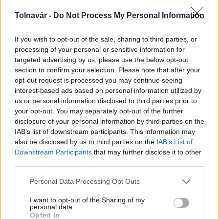
Tolnavár -
Do Not Process My Personal Information
Paks: hétfőn és talán még kedden üzemben tartható
az utolsó turbina
If you wish to opt-out of the sale, sharing to third parties, or
processing of your personal or sensitive information for
targeted advertising by us, please use the below opt-out
section to confirm your selection. Please note that after your
opt-out request is processed you may continue seeing
interest-based ads based on personal information utilized by
us or personal information disclosed to third parties prior to
MAGYAR ÉPÍTŐK
your opt-out. You may separately opt-out of the further
disclosure of your personal information by third parties on the
IAB’s list of downstream participants. This information may
Aktuális
also be disclosed by us to third parties on the
IAB’s List of
Downstream Participants
that may further disclose it to other
third parties.
Please note that this website/app uses one or more Google
Personal Data Processing Opt Outs
services and may gather and store information including but
not limited to your visit or usage behaviour. You may click to
I want to opt-out of the Sharing of my
personal data.
grant or deny consent to Google and its third-party tags to
Opted In