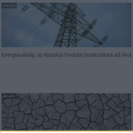
Aktuális
Energiaválság: az éjszakai fordulat bizakodásra ad okot
Aktuális