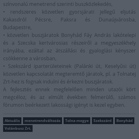
színvonalú menetrend szerinti buszközlekedés,
• rendszeres közvetlen gyorsjárati jellegű eljutás
Kakasdról Pécsre, Paksra és Dunaújvárosba,
Budapestre,
• közvetlen buszjáratok Bonyhád Fáy András lakótelepi
és a Szecska kertvárosias részeiről a megyeszékhely
irányába, ezáltal az átszállási és gyaloglási kényszer
csökkenne a városban,
• Szekszárd iparterületeinek (Palánki út, Keselyűsi út)
közvetlen kapcsolatát megteremtő járatok, pl. a Tolnatej
Zrt-hez is fognak indulni és érkezni buszjáratok.
A fejlesztés ennek megfelelően minden utazói kört
megcéloz, és az elmúlt években felmerülő, számos
fórumon beérkezett lakossági igényt is kezel egyben.
Aktuális
menetrendváltozás
Tolna megye
Szekszárd
Bonyhád
Volánbusz Zrt.