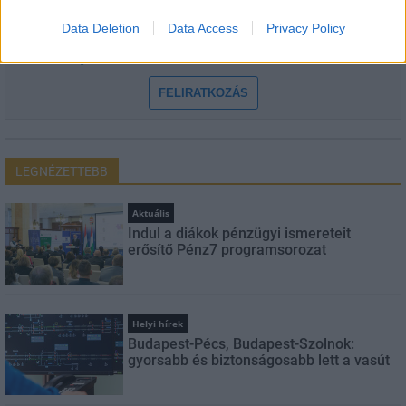
Data Deletion
Data Access
Privacy Policy
Feliratkozom a hírlevélre és elfogadom az
adatvédelmi
szabályzatot!
FELIRATKOZÁS
LEGNÉZETTEBB
Aktuális
Indul a diákok pénzügyi ismereteit
erősítő Pénz7 programsorozat
Helyi hírek
Budapest-Pécs, Budapest-Szolnok:
gyorsabb és biztonságosabb lett a vasút