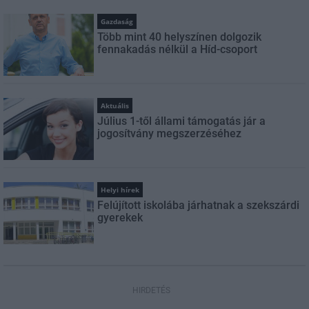
Gazdaság
Több mint 40 helyszínen dolgozik
fennakadás nélkül a Híd-csoport
Aktuális
Július 1-től állami támogatás jár a
jogosítvány megszerzéséhez
Helyi hírek
Felújított iskolába járhatnak a szekszárdi
gyerekek
HIRDETÉS