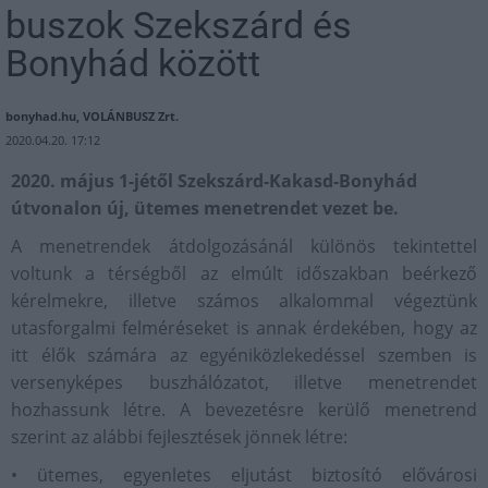
buszok Szekszárd és
Bonyhád között
bonyhad.hu, VOLÁNBUSZ Zrt.
2020.04.20. 17:12
2020. május 1-jétől Szekszárd-Kakasd-Bonyhád
útvonalon új, ütemes menetrendet vezet be.
A menetrendek átdolgozásánál különös tekintettel
voltunk a térségből az elmúlt időszakban beérkező
kérelmekre, illetve számos alkalommal végeztünk
utasforgalmi felméréseket is annak érdekében, hogy az
itt élők számára az egyéniközlekedéssel szemben is
versenyképes buszhálózatot, illetve menetrendet
hozhassunk létre. A bevezetésre kerülő menetrend
szerint az alábbi fejlesztések jönnek létre:
• ütemes, egyenletes eljutást biztosító elővárosi