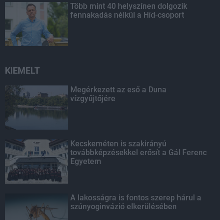
Több mint 40 helyszínen dolgozik
fennakadás nélkül a Híd-csoport
KIEMELT
Megérkezett az eső a Duna
vízgyűjtőjére
Kecskeméten is szakirányú
továbbképzésekkel erősít a Gál Ferenc
Egyetem
A lakosságra is fontos szerep hárul a
szúnyoginvázió elkerülésében