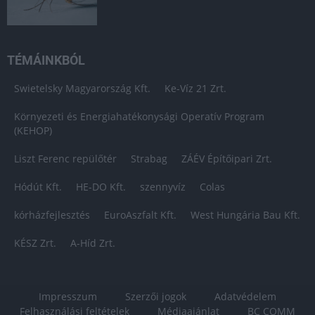
TÉMÁINKBÓL
Swietelsky Magyarország Kft.
Ke-Víz 21 Zrt.
Környezeti és Energiahatékonysági Operatív Program
(KEHOP)
Liszt Ferenc repülőtér
Strabag
ZÁÉV Építőipari Zrt.
Hódút Kft.
HE-DO Kft.
szennyvíz
Colas
kórházfejlesztés
EuroAszfalt Kft.
West Hungária Bau Kft.
KÉSZ Zrt.
A-Híd Zrt.
Impresszum
Szerzői jogok
Adatvédelem
Felhasználási feltételek
Médiaajánlat
BC COMM