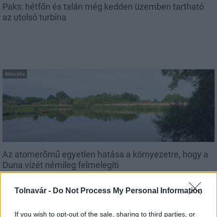
Paks: hétfőn és talán még kedden üzemben tartható
az utolsó turbina
Aktuális
Az atomerőmű egyetlen hatása a környezetre, hogy a
Duna vizét némileg felmelegíti
Tolnavár -
Do Not Process My Personal Information
If you wish to opt-out of the sale, sharing to third parties, or