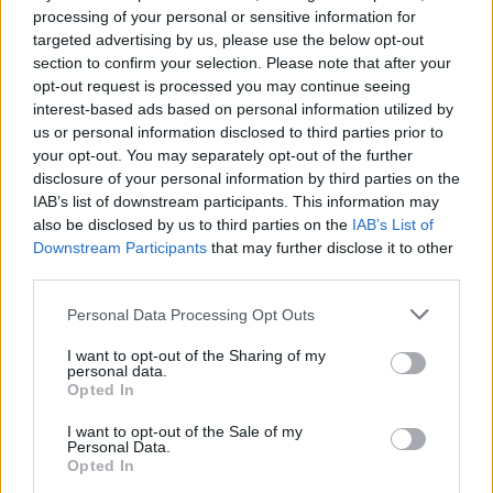
processing of your personal or sensitive information for
targeted advertising by us, please use the below opt-out
MAGYAR ÉPÍTŐK
section to confirm your selection. Please note that after your
opt-out request is processed you may continue seeing
interest-based ads based on personal information utilized by
Aktuális
us or personal information disclosed to third parties prior to
your opt-out. You may separately opt-out of the further
disclosure of your personal information by third parties on the
IAB’s list of downstream participants. This information may
also be disclosed by us to third parties on the
IAB’s List of
Downstream Participants
that may further disclose it to other
third parties.
Please note that this website/app uses one or more Google
Personal Data Processing Opt Outs
services and may gather and store information including but
not limited to your visit or usage behaviour. You may click to
I want to opt-out of the Sharing of my
personal data.
grant or deny consent to Google and its third-party tags to
Opted In
Tata
műemlékfelújítás
műemlék
restaurálás
use your data for below specified purposes in below Google
consent section.
I want to opt-out of the Sale of my
Történelmi táj, amelynek minden köve mesél –
Personal Data.
megújul a tatai Angolkert
Opted In
A projekt részeként megújulnak a területen található