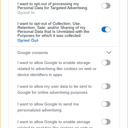
I want to opt-out of processing my
műemlékek, köztük a különleges Műromok, valamint a közeli
Personal Data for Targeted Advertising.
Várkanyarban álló Nepomuki Szent János híd és szobor is.
Opted In
I want to opt-out of Collection, Use,
M1 bővítés: már zajlik a teljesen új
Retention, Sale, and/or Sharing of my
Bicske Kelet csomópont építése
Personal Data that Is Unrelated with the
Purposes for which it was collected.
Opted Out
Google consents
Új gyalogosátkelők és jelzőlámpás
csomópont épül Angyalföldön
I want to allow Google to enable storage
related to advertising like cookies on web or
device identifiers in apps.
I want to allow my user data to be sent to
Másfélszeresére bővítik
Google for online advertising purposes.
Hódmezővásárhely jó hírű református
iskoláját
I want to allow Google to send me
personalized advertising.
Látványos építési szakasz indult be a
I want to allow Google to enable storage
Flórián téri felüljárón
related to analytics like cookies on web or