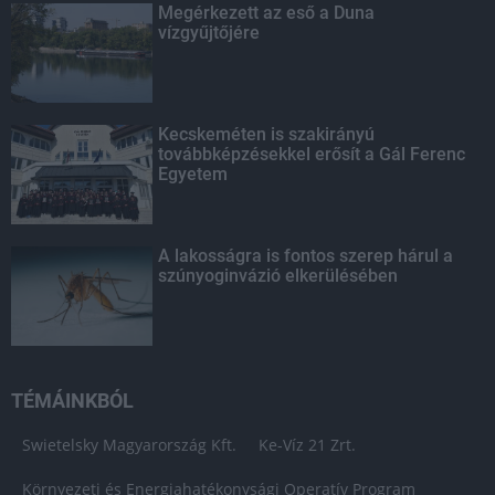
Megérkezett az eső a Duna
vízgyűjtőjére
Kecskeméten is szakirányú
továbbképzésekkel erősít a Gál Ferenc
Egyetem
A lakosságra is fontos szerep hárul a
szúnyoginvázió elkerülésében
TÉMÁINKBÓL
Swietelsky Magyarország Kft.
Ke-Víz 21 Zrt.
Környezeti és Energiahatékonysági Operatív Program