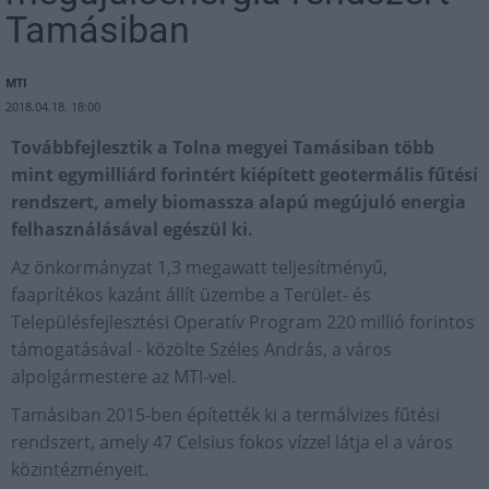
Tamásiban
MTI
2018.04.18. 18:00
Továbbfejlesztik a Tolna megyei Tamásiban több
mint egymilliárd forintért kiépített geotermális fűtési
rendszert, amely biomassza alapú megújuló energia
felhasználásával egészül ki.
Az önkormányzat 1,3 megawatt teljesítményű,
faaprítékos kazánt állít üzembe a Terület- és
Településfejlesztési Operatív Program 220 millió forintos
támogatásával - közölte Széles András, a város
alpolgármestere az MTI-vel.
Tamásiban 2015-ben építették ki a termálvizes fűtési
rendszert, amely 47 Celsius fokos vízzel látja el a város
közintézményeit.