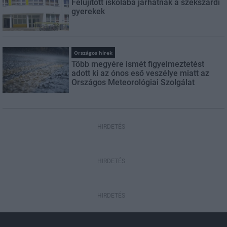
Felújított iskolába járhatnak a szekszárdi
gyerekek
Országos hírek
Több megyére ismét figyelmeztetést
adott ki az ónos eső veszélye miatt az
Országos Meteorológiai Szolgálat
HIRDETÉS
HIRDETÉS
HIRDETÉS