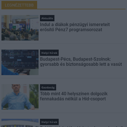
LEGNÉZETTEBB
Aktuális
Indul a diákok pénzügyi ismereteit
erősítő Pénz7 programsorozat
Helyi hírek
Budapest-Pécs, Budapest-Szolnok:
gyorsabb és biztonságosabb lett a vasút
Gazdaság
Több mint 40 helyszínen dolgozik
fennakadás nélkül a Híd-csoport
Helyi hírek