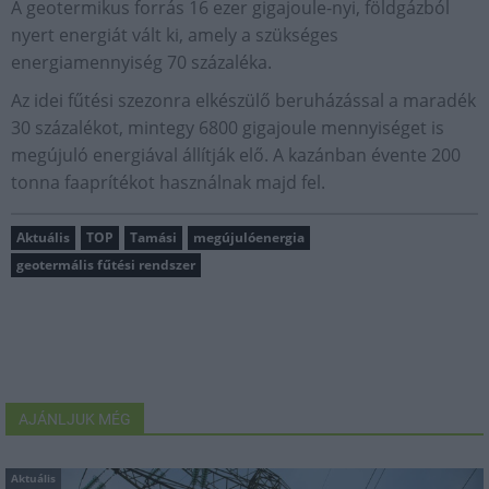
A geotermikus forrás 16 ezer gigajoule-nyi, földgázból
nyert energiát vált ki, amely a szükséges
energiamennyiség 70 százaléka.
Az idei fűtési szezonra elkészülő beruházással a maradék
30 százalékot, mintegy 6800 gigajoule mennyiséget is
megújuló energiával állítják elő. A kazánban évente 200
tonna faaprítékot használnak majd fel.
Aktuális
TOP
Tamási
megújulóenergia
geotermális fűtési rendszer
AJÁNLJUK MÉG
Aktuális