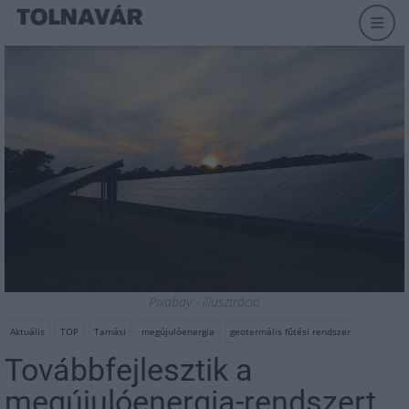
Pixabay - illusztráció
Aktuális
TOP
Tamási
megújulóenergia
geotermális fűtési rendszer
Továbbfejlesztik a
megújulóenergia-rendszert