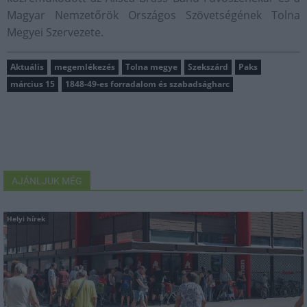
Magyar Nemzetőrök Országos Szövetségének Tolna
Megyei Szervezete.
Aktuális
megemlékezés
Tolna megye
Szekszárd
Paks
március 15
1848-49-es forradalom és szabadságharc
AJÁNLJUK MÉG
Helyi hírek