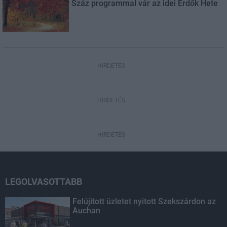
Száz programmal vár az idei Erdők Hete
HIRDETÉS
HIRDETÉS
HIRDETÉS
LEGOLVASOTTABB
Felújított üzletet nyitott Szekszárdon az
Auchan