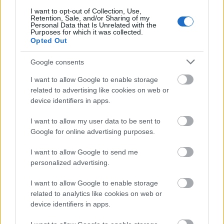
I want to opt-out of Collection, Use,
Retention, Sale, and/or Sharing of my
Personal Data that Is Unrelated with the
Purposes for which it was collected.
Másfélszeresére bővítik
Opted Out
Hódmezővásárhely jó hírű református
iskoláját
Google consents
I want to allow Google to enable storage
related to advertising like cookies on web or
Látványos építési szakasz indult be a
device identifiers in apps.
Flórián téri felüljárón
I want to allow my user data to be sent to
Google for online advertising purposes.
Paks II.: Mit jelent az 5. blokk új
I want to allow Google to send me
mérföldköve a felülvizsgálat
personalized advertising.
árnyékában?
I want to allow Google to enable storage
related to analytics like cookies on web or
device identifiers in apps.