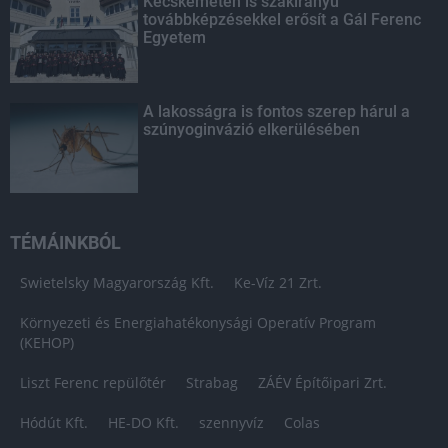
Kecskeméten is szakirányú
továbbképzésekkel erősít a Gál Ferenc
Egyetem
A lakosságra is fontos szerep hárul a
szúnyoginvázió elkerülésében
TÉMÁINKBÓL
Swietelsky Magyarország Kft.
Ke-Víz 21 Zrt.
Környezeti és Energiahatékonysági Operatív Program
(KEHOP)
Liszt Ferenc repülőtér
Strabag
ZÁÉV Építőipari Zrt.
Hódút Kft.
HE-DO Kft.
szennyvíz
Colas