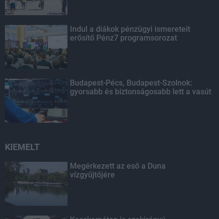
Indul a diákok pénzügyi ismereteit
erősítő Pénz7 programsorozat
Budapest-Pécs, Budapest-Szolnok:
gyorsabb és biztonságosabb lett a vasút
KIEMELT
Megérkezett az eső a Duna
vízgyűjtőjére