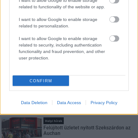
I want to allow Google to enable storage
HÍRLEVÉL
related to functionality of the website or app.
I want to allow Google to enable storage
Név
related to personalization.
I want to allow Google to enable storage
E-mail cím
related to security, including authentication
functionality and fraud prevention, and other
user protection.
Feliratkozom a hírlevélre és elfogadom az
adatvédelmi
szabályzatot!
FELIRATKOZÁS
CONFIRM
Data Deletion
Data Access
Privacy Policy
LEGNÉZETTEBB
Helyi hírek
Felújított üzletet nyitott Szekszárdon az
Auchan