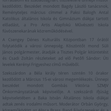
forradalom és szabadságharc tiszteletére ünnepi műsor
kezdődött. Beszédet mondott Bagdy László tanácsnok,
Reményteljes március címmel a Paksi Balogh Antal
Katolikus általános Iskola és Gimnázium diákjai tartott
előadást, a Pro Artis Alapfokú Művészeti Iskola
fúvószenekarának közreműködésével.
A Csengey Dénes Kulturális Központban 17 órától
folytatódik a városi ünnepség. Köszöntőt mond Süli
János polgármester, átadják a Tisztes Polgár kitüntetést
és Csadi Zoltán részleteket ad elő Petőfi Sándor: Úti
levelek Kerényi Frigyeshez című művéből.
Szekszárdon a Béla király téren szintén 10 órakor
kezdődött a Március 15-ei városi megemlékezés. Ünnepi
beszédet mondott Gombás Viktória SZMJV
Önkormányzatának képviselője. A szekszárdi ifjúság
képviseletében a Baka István Általános Iskola diákjai
adtak zenés irodalmi műsort. Moderátor Orbán György,
közreműködött az Alisca Brass Band Fúvószenekar és a