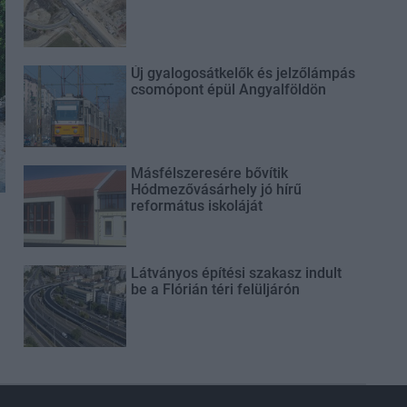
Új gyalogosátkelők és jelzőlámpás
csomópont épül Angyalföldön
Másfélszeresére bővítik
Hódmezővásárhely jó hírű
református iskoláját
Látványos építési szakasz indult
be a Flórián téri felüljárón