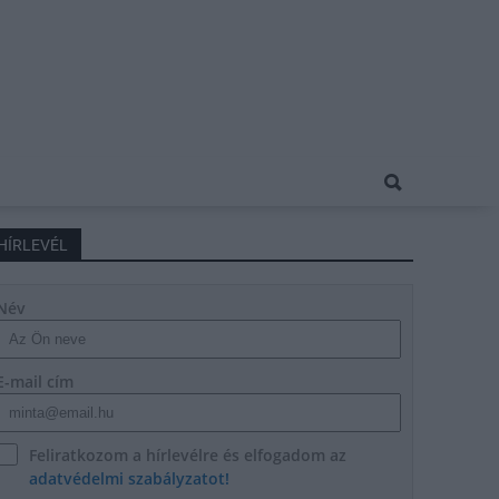
HÍRLEVÉL
Név
E-mail cím
Feliratkozom a hírlevélre és elfogadom az
adatvédelmi szabályzatot!