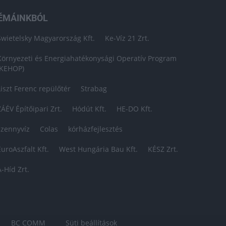
ÉMÁINKBÓL
Swietelsky Magyarország Kft.
Ke-Víz 21 Zrt.
Környezeti és Energiahatékonysági Operatív Program
(KEHOP)
Liszt Ferenc repülőtér
Strabag
ZÁÉV Építőipari Zrt.
Hódút Kft.
HE-DO Kft.
szennyvíz
Colas
kórházfejlesztés
EuroAszfalt Kft.
West Hungária Bau Kft.
KÉSZ Zrt.
A-Híd Zrt.
BC COMM
Süti beállítások