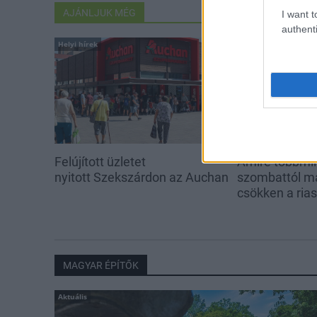
AJÁNLJUK MÉG
I want t
authenti
Helyi hírek
Helyi hírek
Felújított üzletet
Amire többmill
nyitott Szekszárdon az Auchan
szombattól m
csökken a ria
MAGYAR ÉPÍTŐK
Aktuális