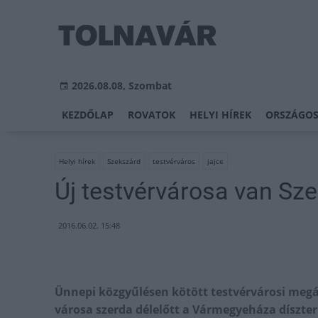
2026.08.08, Szombat
KEZDŐLAP
ROVATOK
HELYI HÍREK
ORSZÁGOS
Helyi hírek
Szekszárd
testvérváros
jajce
Új testvérvárosa van Sz
2016.06.02. 15:48
Ünnepi közgyűlésen kötött testvérvárosi megál
városa szerda délelőtt a Vármegyeháza díszter