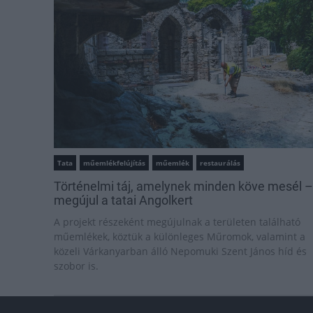
Tata
műemlékfelújítás
műemlék
restaurálás
Történelmi táj, amelynek minden köve mesél –
megújul a tatai Angolkert
A projekt részeként megújulnak a területen található
műemlékek, köztük a különleges Műromok, valamint a
közeli Várkanyarban álló Nepomuki Szent János híd és
szobor is.