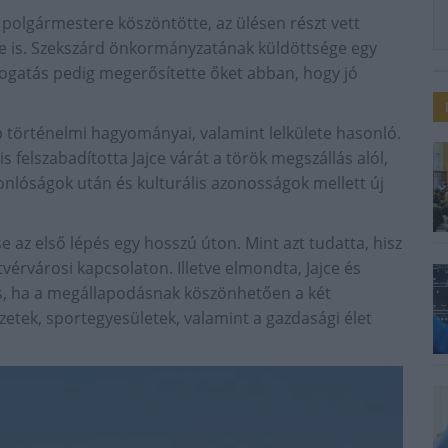
d polgármestere köszöntötte, az ülésen részt vett
e is. Szekszárd önkormányzatának küldöttsége egy
átogatás pedig megerősítette őket abban, hogy jó
 történelmi hagyományai, valamint lelkülete hasonló.
s felszabadította Jajce várát a török megszállás alól,
onlóságok után és kulturális azonosságok mellett új
az első lépés egy hosszú úton. Mint azt tudatta, hisz
érvárosi kapcsolaton. Illetve elmondta, Jajce és
s, ha a megállapodásnak köszönhetően a két
zetek, sportegyesületek, valamint a gazdasági élet