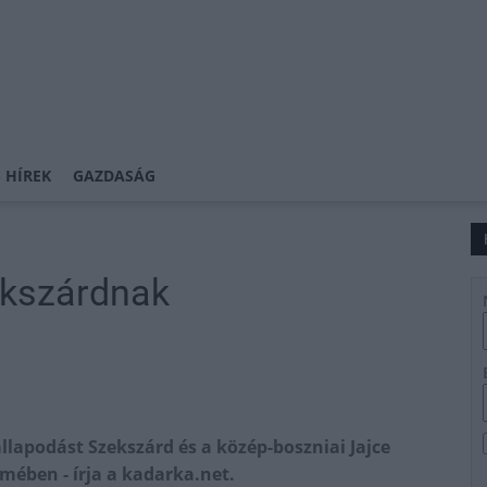
 HÍREK
GAZDASÁG
ekszárdnak
lapodást Szekszárd és a közép-boszniai Jajce
mében - írja a kadarka.net.