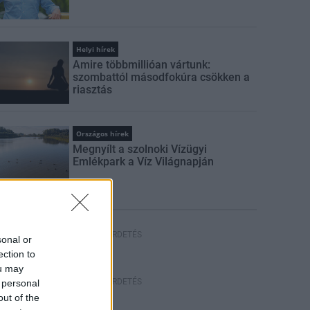
Helyi hírek
Amire többmillióan vártunk:
szombattól másodfokúra csökken a
riasztás
Országos hírek
Megnyílt a szolnoki Vízügyi
Emlékpark a Víz Világnapján
HIRDETÉS
sonal or
ection to
ou may
HIRDETÉS
 personal
out of the