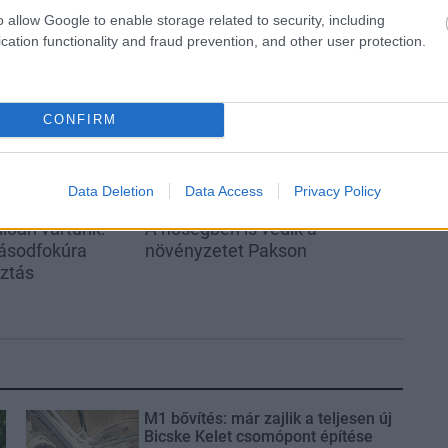
o allow Google to enable storage related to security, including
cation functionality and fraud prevention, and other user protection.
Helyi hírek
CONFIRM
Data Deletion
Data Access
Privacy Policy
ióan vártunk:
A hőségben is védik a
ásodfokúra
növényzetet Pakson
sztás
M1 bővítés: már zajlik a teljesen új
Bicske Kelet csomópont építése