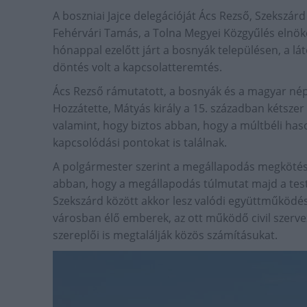
A boszniai Jajce delegációját Ács Rezső, Szekszár
Fehérvári Tamás, a Tolna Megyei Közgyűlés elnök
hónappal ezelőtt járt a bosnyák településen, a l
döntés volt a kapcsolatteremtés.
Ács Rezső rámutatott, a bosnyák és a magyar nép
Hozzátette, Mátyás király a 15. században kétszer i
valamint, hogy biztos abban, hogy a múltbéli has
kapcsolódási pontokat is találnak.
A polgármester szerint a megállapodás megkötése 
abban, hogy a megállapodás túlmutat majd a testv
Szekszárd között akkor lesz valódi együttműködé
városban élő emberek, az ott működő civil szerve
szereplői is megtalálják közös számításukat.