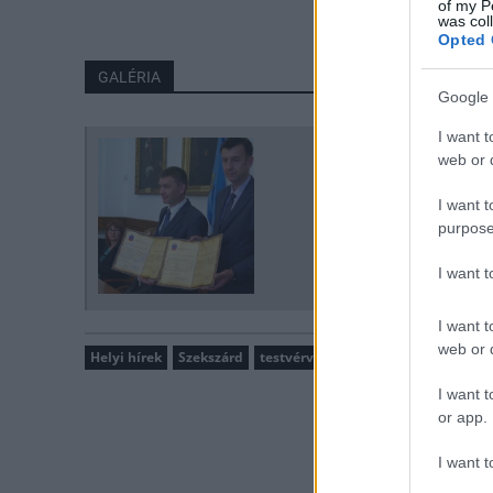
of my P
was col
Opted 
GALÉRIA
Google 
I want t
web or d
I want t
purpose
I want 
I want t
web or d
Helyi hírek
Szekszárd
testvérváros
jajce
I want t
or app.
I want t