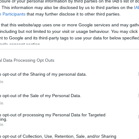
losure of your personal information by third parties on the IAB’s list of
. This information may also be disclosed by us to third parties on the
IA
Participants
that may further disclose it to other third parties.
-ről és Szekszárdról, hanem a Közép-boszniai Kanton
mrég a Tolna Megyei Önkormányzat és a Közép-boszniai
 that this website/app uses one or more Google services and may gath
t. A városvezető zárásként elmondta, Bosznia-
including but not limited to your visit or usage behaviour. You may click 
 to Google and its third-party tags to use your data for below specifi
segítségére az uniós csatlakozásra való
ogle consent section.
eszékhely tapasztalata sokat érhet.
 között arról szólt, biztosra veszi, hogy a
l Data Processing Opt Outs
lag valósul meg, hanem valódi partnerkapcsolat veszi
s sportélet területén alakulnak ki kapcsolatok, de ezt
o opt-out of the Sharing of my personal data.
s jön majd létre Szekszárd, valamint Jajce, illetve
In
o opt-out of the Sale of my Personal Data.
jegyével látta el a testvérvárosi megállapodásról
In
to opt-out of processing my Personal Data for Targeted
ing.
In
o opt-out of Collection, Use, Retention, Sale, and/or Sharing