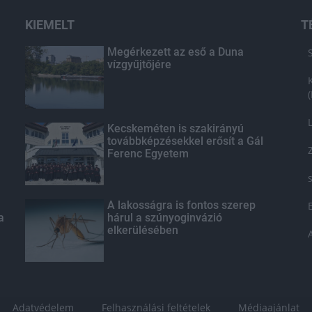
KIEMELT
T
Megérkezett az eső a Duna
vízgyűjtőjére
Kecskeméten is szakirányú
továbbképzésekkel erősít a Gál
Ferenc Egyetem
A lakosságra is fontos szerep
a
hárul a szúnyoginvázió
elkerülésében
Adatvédelem
Felhasználási feltételek
Médiaajánlat