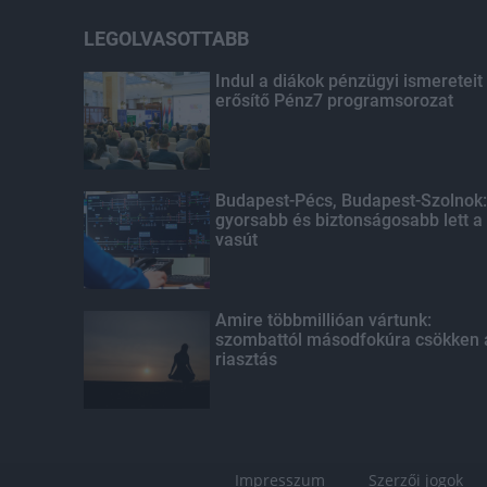
LEGOLVASOTTABB
Indul a diákok pénzügyi ismereteit
erősítő Pénz7 programsorozat
Budapest-Pécs, Budapest-Szolnok:
gyorsabb és biztonságosabb lett a
vasút
Amire többmillióan vártunk:
szombattól másodfokúra csökken 
riasztás
Impresszum
Szerzői jogok