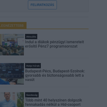
FELIRATKOZÁS
LEGNÉZETTEBB
Aktuális
Indul a diákok pénzügyi ismereteit
erősítő Pénz7 programsorozat
Helyi hírek
Budapest-Pécs, Budapest-Szolnok:
gyorsabb és biztonságosabb lett a
vasút
Gazdaság
Több mint 40 helyszínen dolgozik
fennakadás nélkül a Híd-csoport