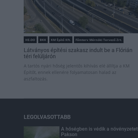
HE-DO
BKK
KM Építő Kft.
Főmterv Mérnöki Tervező Zrt.
Látványos építési szakasz indult be a Flórián
téri felüljárón
A tartós nyári hőség jelentős kihívás elé állítja a KM
Építőt, ennek ellenére folyamatosan halad az
aszfaltozás.
LEGOLVASOTTABB
A hőségben is védik a növényzetet
Pakson