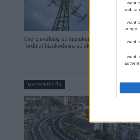
I want t
web or d
I want t
or app.
Energiaválság: az éjszakai
Paks: hétfőn 
I want t
fordulat bizakodásra ad okot
kedden üzemb
utolsó turbina
I want t
authenti
MAGYAR ÉPÍTŐK
Útépítés