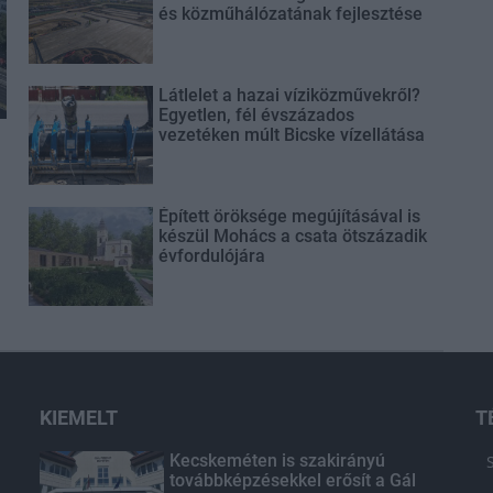
és közműhálózatának fejlesztése
Látlelet a hazai víziközművekről?
Egyetlen, fél évszázados
vezetéken múlt Bicske vízellátása
Épített öröksége megújításával is
készül Mohács a csata ötszázadik
évfordulójára
KIEMELT
T
Kecskeméten is szakirányú
továbbképzésekkel erősít a Gál