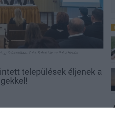
Nagy Szállodában. Fotó: Babai István/ Paksi Hírnök
rintett települések éljenek a
gekkel!
a adódó fejlesztési lehetőségekről beszélt az