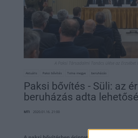
A Paksi Társadalmi Tanács ülése az Erzsébet 
Aktuális
Paksi bővítés
Tolna megye
beruházás
Paksi bővítés - Süli: az é
beruházás adta lehetősé
MTI
2020.01.16. 21:00
A paksi bővítésben érintett települések számár