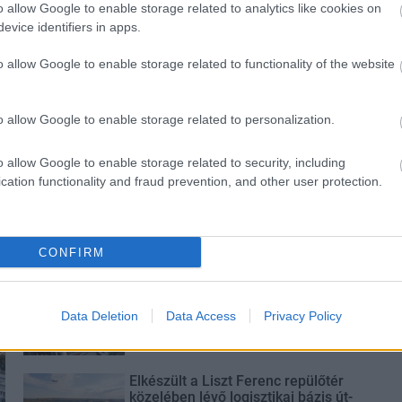
o allow Google to enable storage related to analytics like cookies on
evice identifiers in apps.
o allow Google to enable storage related to functionality of the website
és talán még
Az atomerőmű egyetlen
o allow Google to enable storage related to personalization.
en tartható az
hatása a környezetre, hogy a
Duna vizét némileg felmelegíti
o allow Google to enable storage related to security, including
cation functionality and fraud prevention, and other user protection.
CONFIRM
Paks II.: Mit jelent az 5. blokk új
mérföldköve a felülvizsgálat
árnyékában?
Data Deletion
Data Access
Privacy Policy
Elkészült a Liszt Ferenc repülőtér
közelében lévő logisztikai bázis út-