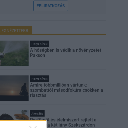
FELIRATKOZÁS
LEGNÉZETTEBB
Helyi hírek
A hőségben is védik a növényzetet
Pakson
Helyi hírek
Amire többmillióan vártunk:
szombattól másodfokúra csökken a
riasztás
Aktuális
Parfümöt és élelmiszert rejtett a
táskájába két lány Szekszárdon