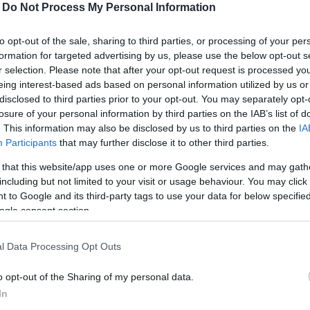
-
Do Not Process My Personal Information
gépítéséért és üzembe helyezéséért felelős tárca
lmi Tanács ülésén.
to opt-out of the sale, sharing to third parties, or processing of your per
formation for targeted advertising by us, please use the below opt-out s
appillére. "Számítunk a térségre, a Paks környéki
r selection. Please note that after your opt-out request is processed y
ni és szeretnénk, ha minden e körbe tartozó
eing interest-based ads based on personal information utilized by us or
gekkel" - mondta Süli János.
disclosed to third parties prior to your opt-out. You may separately opt-
losure of your personal information by third parties on the IAB’s list of
ei település polgármesterei előtt hangsúlyozta, "jól
. This information may also be disclosed by us to third parties on the
IA
rségfejlesztésben is".
Participants
that may further disclose it to other third parties.
ak a munkagépek, az első épületek kivitelezése zajlik.
 that this website/app uses one or more Google services and may gath
l tervezik benyújtani az engedélykérelmet a
including but not limited to your visit or usage behaviour. You may click 
 to Google and its third-party tags to use your data for below specifi
ogle consent section.
orint értékben újítanak fel utakat Paks térségben és
önkormányzatok költségvetési keretből jutottak
l Data Processing Opt Outs
at építenek, intézményeket újítanak fel,
o opt-out of the Sharing of my personal data.
In
 szempontból is felelősen járt el, amikor úgy