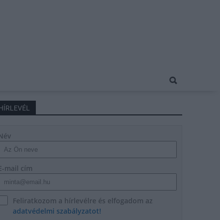
HÍRLEVÉL
Név
E-mail cím
Feliratkozom a hírlevélre és elfogadom az
adatvédelmi szabályzatot!