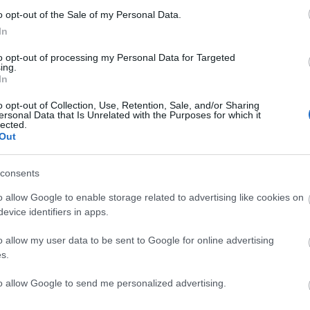
 távon épít az atomenergiára. Európában az
o opt-out of the Sale of my Personal Data.
t, a két új blokk pedig 17 millió tonna szén-dioxid
In
to opt-out of processing my Personal Data for Targeted
tt Mittler István, a Paks II. Atomerőmű Zrt.
ing.
In
az információéhség a beruházással kapcsolatban,
tárat. A tíz éve működő tájékoztató kamion mellett
o opt-out of Collection, Use, Retention, Sale, and/or Sharing
ersonal Data that Is Unrelated with the Purposes for which it
"járja az országot", "házhoz viszi" az információt.
lected.
Out
consents
o allow Google to enable storage related to advertising like cookies on
evice identifiers in apps.
o allow my user data to be sent to Google for online advertising
s.
Aktuális
to allow Google to send me personalized advertising.