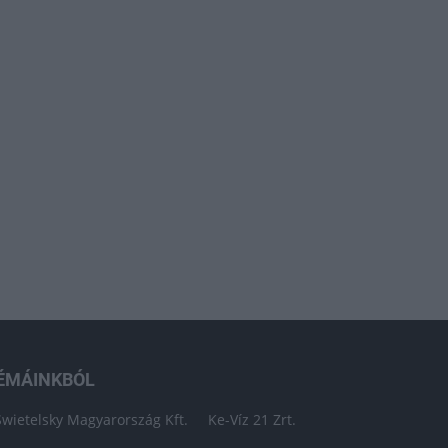
ÉMÁINKBÓL
Swietelsky Magyarország Kft.
Ke-Víz 21 Zrt.