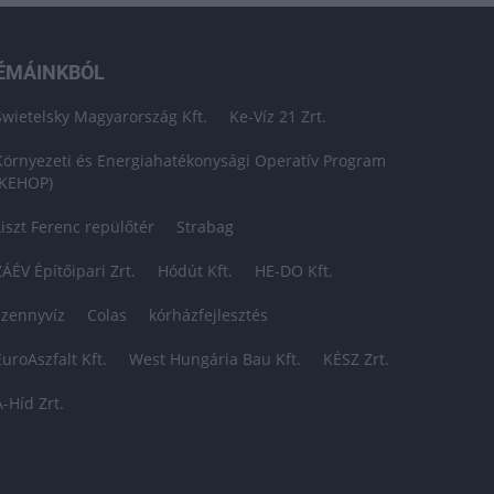
ÉMÁINKBÓL
Swietelsky Magyarország Kft.
Ke-Víz 21 Zrt.
Környezeti és Energiahatékonysági Operatív Program
(KEHOP)
Liszt Ferenc repülőtér
Strabag
ZÁÉV Építőipari Zrt.
Hódút Kft.
HE-DO Kft.
szennyvíz
Colas
kórházfejlesztés
EuroAszfalt Kft.
West Hungária Bau Kft.
KÉSZ Zrt.
A-Híd Zrt.