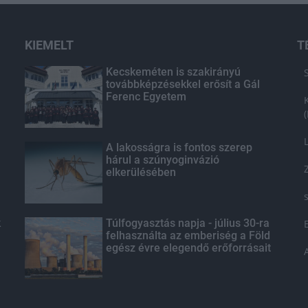
KIEMELT
T
Kecskeméten is szakirányú
továbbképzésekkel erősít a Gál
Ferenc Egyetem
A lakosságra is fontos szerep
hárul a szúnyoginvázió
elkerülésében
k
Túlfogyasztás napja - július 30-ra
felhasználta az emberiség a Föld
egész évre elegendő erőforrásait