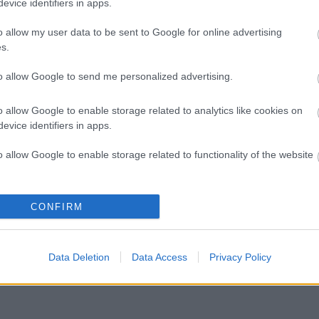
M
evice identifiers in apps.
e
e
o allow my user data to be sent to Google for online advertising
m
s.
m
k
to allow Google to send me personalized advertising.
o allow Google to enable storage related to analytics like cookies on
evice identifiers in apps.
o allow Google to enable storage related to functionality of the website
o allow Google to enable storage related to personalization.
CONFIRM
o allow Google to enable storage related to security, including
cation functionality and fraud prevention, and other user protection.
Data Deletion
Data Access
Privacy Policy