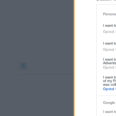
in below Go
Persona
I want t
Opted 
I want t
Opted 
I want 
Advertis
1
Opted 
I want t
of my P
was col
Opted 
Google 
I want t