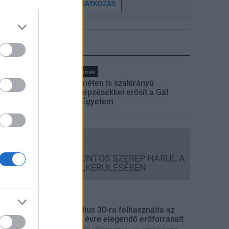
FELIRATKOZÁS
LEGFRISSEBB
Országos hírek
Kecskeméten is szakirányú
továbbképzésekkel erősít a Gál
Ferenc Egyetem
Országos hírek
A LAKOSSÁGRA IS FONTOS SZEREP HÁRUL A
SZÚNYOGINVÁZIÓ ELKERÜLÉSÉBEN
rszágos hírek
úlfogyasztás napja - július 30-ra felhasználta az
mberiség a Föld egész évre elegendő erőforrásait