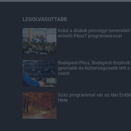
LEGOLVASOTTABB
Indul a diákok pénzügyi ismereteit
erősítő Pénz7 programsorozat
Budapest-Pécs, Budapest-Szolnok:
gyorsabb és biztonságosabb lett a
vasút
Száz programmal vár az idei Erdő
Hete