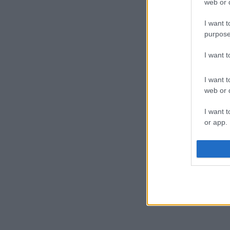
web or d
I want t
purpose
I want 
I want t
web or d
I want t
or app.
I want t
I want t
authenti