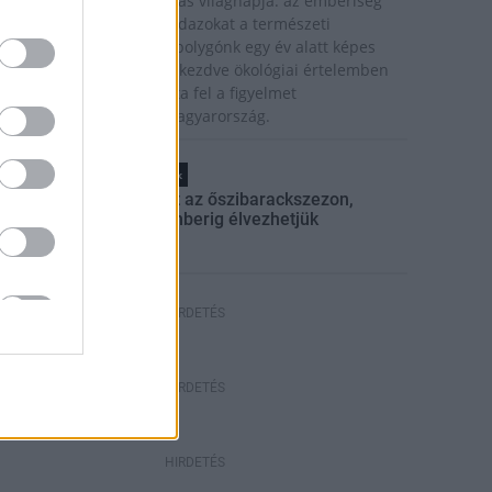
a van idén a túlfogyasztás világnapja: az emberiség
ddigre használta fel mindazokat a természeti
rőforrásokat, amelyeket bolygónk egy év alatt képes
egújítani. Ettől a naptól kezdve ökológiai értelemben
ár „hitelből élünk” – hívta fel a figyelmet
özleményében a WWF Magyarország.
Helyi hírek
Beindult az őszibarackszezon,
szeptemberig élvezhetjük
HIRDETÉS
HIRDETÉS
HIRDETÉS