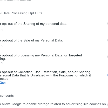
ogle consent section.
l Data Processing Opt Outs
o opt-out of the Sharing of my personal data.
In
o opt-out of the Sale of my Personal Data.
A rendezvényen közreműködik többek között Törőcsik
Franciska színésznő is.
In
to opt-out of processing my Personal Data for Targeted
ing.
In
o opt-out of Collection, Use, Retention, Sale, and/or Sharing
ersonal Data that Is Unrelated with the Purposes for which it
lected.
Out
O
consents
T
e
o allow Google to enable storage related to advertising like cookies on