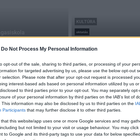
KULTÚRA
agasiskola
oktatás
Idén is várják a jelentke
2017.05.29
-
Do Not Process My Personal Information
to opt-out of the sale, sharing to third parties, or processing of your per
formation for targeted advertising by us, please use the below opt-out s
r selection. Please note that after your opt-out request is processed y
eing interest-based ads based on personal information utilized by us or
Elkezdődött a Szekszárdi Magasiskola
disclosed to third parties prior to your opt-out. You may separately opt-
losure of your personal information by third parties on the IAB’s list of
2021.07.14
. This information may also be disclosed by us to third parties on the
IA
Helyi hírek
Participants
that may further disclose it to other third parties.
 that this website/app uses one or more Google services and may gath
including but not limited to your visit or usage behaviour. You may click 
 to Google and its third-party tags to use your data for below specifi