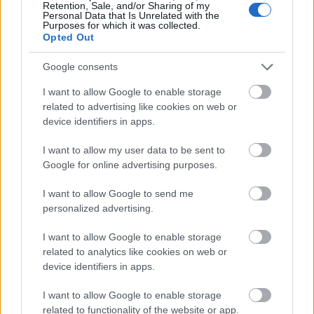
Retention, Sale, and/or Sharing of my
Personal Data that Is Unrelated with the
Országos hírek
Purposes for which it was collected.
Kecskeméten is szakirányú
Opted Out
továbbképzésekkel erősít a Gál Ferenc
Egyetem
Google consents
I want to allow Google to enable storage
related to advertising like cookies on web or
Országos hírek
device identifiers in apps.
A lakosságra is fontos szerep hárul a
szúnyoginvázió elkerülésében
I want to allow my user data to be sent to
Google for online advertising purposes.
Országos hírek
I want to allow Google to send me
personalized advertising.
TÚLFOGYASZTÁS NAPJA - JÚLIUS 30-RA
FELHASZNÁLTA AZ EMBERISÉG A FÖLD EGÉSZ
ÉVRE ELEGENDŐ ERŐFORRÁSAIT
I want to allow Google to enable storage
related to analytics like cookies on web or
device identifiers in apps.
Helyi hírek
Beindult az őszibarackszezon,
I want to allow Google to enable storage
szeptemberig élvezhetjük
related to functionality of the website or app.