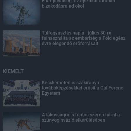
Energiaválság: az éjszakai fordulat
bizakodásra ad okot
Túlfogyasztás napja - július 30-ra
felhasználta az emberiség a Föld egész
évre elegendő erőforrásait
KIEMELT
Kecskeméten is szakirányú
továbbképzésekkel erősít a Gál Ferenc
Egyetem
A lakosságra is fontos szerep hárul a
szúnyoginvázió elkerülésében