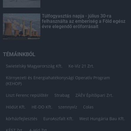
Túlfogyasztás napja - július 30-ra
felhasználta az emberiség a Föld egész
évre elegendő erőforrásait
TÉMÁINKBÓL
Swietelsky Magyarország Kft.
Ke-Víz 21 Zrt.
Környezeti és Energiahatékonysági Operatív Program
(KEHOP)
Liszt Ferenc repülőtér
Strabag
ZÁÉV Építőipari Zrt.
Hódút Kft.
HE-DO Kft.
szennyvíz
Colas
kórházfejlesztés
EuroAszfalt Kft.
West Hungária Bau Kft.
KÉSZ Zrt.
A-Híd Zrt.