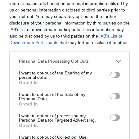
interest-based ads based on personal information utilized by
1
us or personal information disclosed to third parties prior to
your opt-out. You may separately opt-out of the further
disclosure of your personal information by third parties on the
IAB’s list of downstream participants. This information may
HÍRLEVÉL
also be disclosed by us to third parties on the
IAB’s List of
Downstream Participants
that may further disclose it to other
Név
third parties.
Please note that this website/app uses one or more Google
Personal Data Processing Opt Outs
services and may gather and store information including but
E-mail cím
not limited to your visit or usage behaviour. You may click to
I want to opt-out of the Sharing of my
personal data.
grant or deny consent to Google and its third-party tags to
Opted In
use your data for below specified purposes in below Google
Feliratkozom a hírlevélre és elfogadom az
adatvédelmi
consent section.
I want to opt-out of the Sale of my
szabályzatot!
Personal Data.
Opted In
FELIRATKOZÁS
I want to opt-out of processing my
Personal Data for Targeted Advertising.
Opted In
LEGFRISSEBB
I want to opt-out of Collection, Use,