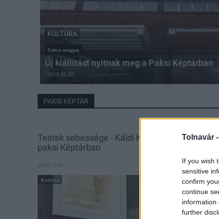
KULTÚRA
Tolna megye
Új kiállítást nyitnak meg a Paksi Képtárban
2019.06.20
PAKSI KÉPTÁR
Testek sebessége - Káldi Katalin kiállítása a
Tolnavár 
paksi Képtárban
If you wish 
2018.12.01
sensitive in
Kultúra
confirm you
continue se
information 
further disc