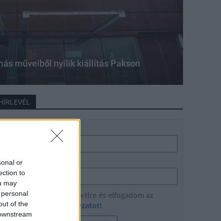
ás műveiből nyílik kiállítás Pakson
HÍRLEVÉL
Név
E-mail cím
sonal or
ection to
ou may
 personal
Feliratkozom a hírlevélre és elfogadom az
out of the
adatvédelmi szabályzatot!
 downstream