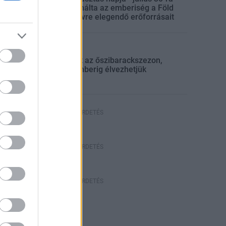
felhasználta az emberiség a Föld
egész évre elegendő erőforrásait
lyi hírek
gyümölcs
Beindult az őszibarackszezon,
szeptemberig élvezhetjük
HIRDETÉS
HIRDETÉS
HIRDETÉS