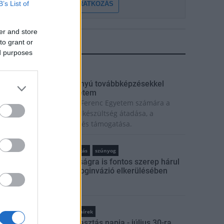
B’s List of
FELIRATKOZÁS
er and store
to grant or
LEGFRISSEBB
ed purposes
rszágos hírek
ecskeméten is szakirányú továbbképzésekkel
rősít a Gál Ferenc Egyetem
iemelt fontosságú a Gál Ferenc Egyetem számára a
övőbe mutató szakmai felkészültség átadása, a
olyamatos szakmai fejlődés támogatása.
rszágos hírek
szúnyogirtás
szúnyog
A lakosságra is fontos szerep hárul
a szúnyoginvázió elkerülésében
Országos hírek
Túlfogyasztás napja - július 30-ra