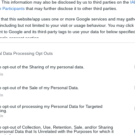
. This information may also be disclosed by us to third parties on the
IA
Zenés estékkel várja közönségét a Paksi
Participants
that may further disclose it to other third parties.
Képtár
 that this website/app uses one or more Google services and may gath
including but not limited to your visit or usage behaviour. You may click 
2017.06.11
 to Google and its third-party tags to use your data for below specifi
Kultúra
ogle consent section.
O
K
l Data Processing Opt Outs
e
K
o opt-out of the Sharing of my personal data.
j
In
f
o opt-out of the Sale of my Personal Data.
O
In
to opt-out of processing my Personal Data for Targeted
ing.
In
Az idén tíz éves Paksi Képtár a kortárs
képzőművészethez kapcsolódó programok mellett
o opt-out of Collection, Use, Retention, Sale, and/or Sharing
meglepetésekkel, irodalmi és zenei csemegékkel is
ersonal Data that Is Unrelated with the Purposes for which it