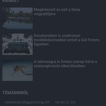
KIEMELT
Megérkezett az eső a Duna
vízgyűjtőjére
Kecskeméten is szakirányú
továbbképzésekkel erősít a Gál Ferenc
Egyetem
A lakosságra is fontos szerep hárul a
szúnyoginvázió elkerülésében
TÉMÁINKBÓL
Swietelsky Magyarország Kft.
Ke-Víz 21 Zrt.