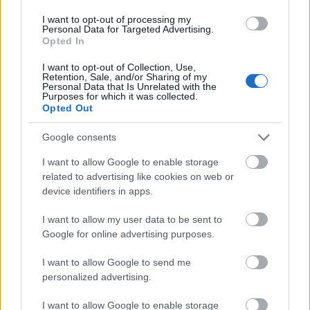
ezredes, a Tolna Megyei Katasztrófavédelmi Igazgatóság
I want to opt-out of processing my
igazgatója sajtótájékoztatót tartottak csütörtök reggel a tegnapi
Personal Data for Targeted Advertising.
gázrobbanás helyszínén.
Opted In
I want to opt-out of Collection, Use,
Retention, Sale, and/or Sharing of my
Szivárgó gáz robbant be Mözsön
Personal Data that Is Unrelated with the
Purposes for which it was collected.
Opted Out
2018.12.03
Aktuális
Google consents
I want to allow Google to enable storage
related to advertising like cookies on web or
device identifiers in apps.
I want to allow my user data to be sent to
Google for online advertising purposes.
I want to allow Google to send me
personalized advertising.
I want to allow Google to enable storage