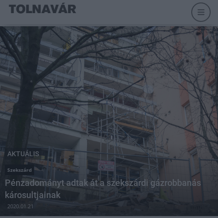
AKTUÁLIS
Szekszárd
Pénzadományt adtak át a szekszárdi gázrobbanás
károsultjainak
2020.01.21