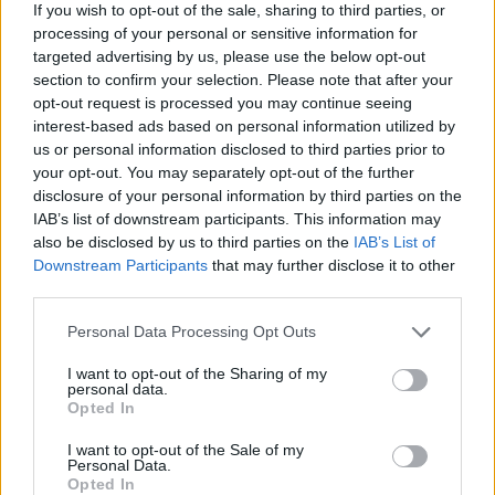
Egy ember súlyosan megsérült.
If you wish to opt-out of the sale, sharing to third parties, or
processing of your personal or sensitive information for
targeted advertising by us, please use the below opt-out
section to confirm your selection. Please note that after your
Huszonkilenc lakás vált lakhatatlanná a tegnapi
opt-out request is processed you may continue seeing
gázrobbanás következtében
interest-based ads based on personal information utilized by
us or personal information disclosed to third parties prior to
2019.10.10
your opt-out. You may separately opt-out of the further
Aktuális
disclosure of your personal information by third parties on the
IAB’s list of downstream participants. This information may
also be disclosed by us to third parties on the
IAB’s List of
Downstream Participants
that may further disclose it to other
third parties.
Please note that this website/app uses one or more Google
Personal Data Processing Opt Outs
services and may gather and store information including but
not limited to your visit or usage behaviour. You may click to
I want to opt-out of the Sharing of my
personal data.
grant or deny consent to Google and its third-party tags to
Opted In
use your data for below specified purposes in below Google
consent section.
I want to opt-out of the Sale of my
Personal Data.
Ács Rezső, Szekszárd polgármestere és dr. Balázs Gábor tű.
Opted In