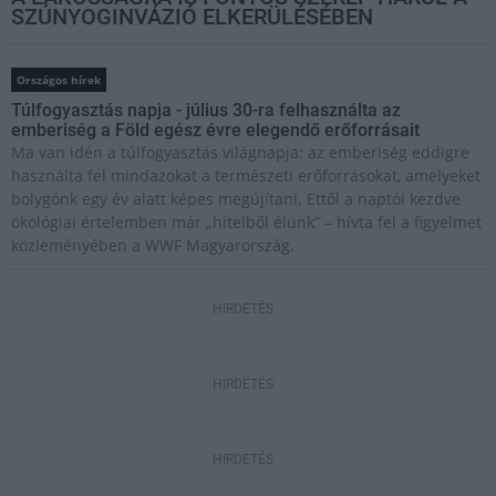
SZÚNYOGINVÁZIÓ ELKERÜLÉSÉBEN
Országos hírek
Túlfogyasztás napja - július 30-ra felhasználta az
emberiség a Föld egész évre elegendő erőforrásait
Ma van idén a túlfogyasztás világnapja: az emberiség eddigre
használta fel mindazokat a természeti erőforrásokat, amelyeket
bolygónk egy év alatt képes megújítani. Ettől a naptól kezdve
ökológiai értelemben már „hitelből élünk” – hívta fel a figyelmet
közleményében a WWF Magyarország.
HIRDETÉS
HIRDETÉS
HIRDETÉS