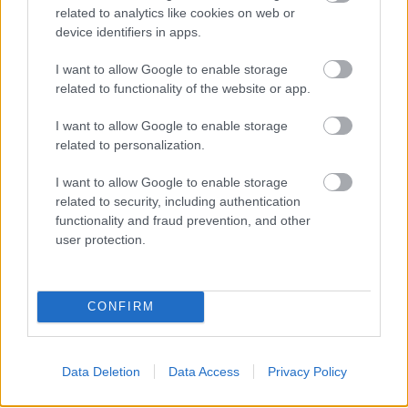
Egy rosszul felszerelt gázpalackból szivárgó gáz robbant be
related to analytics like cookies on web or
Mözsön, egy Árpád utcai lakóházban december 2-án, vasárnap
device identifiers in apps.
késő délután.
I want to allow Google to enable storage
related to functionality of the website or app.
1
I want to allow Google to enable storage
related to personalization.
I want to allow Google to enable storage
HÍRLEVÉL
related to security, including authentication
functionality and fraud prevention, and other
Név
user protection.
E-mail cím
CONFIRM
Feliratkozom a hírlevélre és elfogadom az
adatvédelmi
Data Deletion
Data Access
Privacy Policy
szabályzatot!