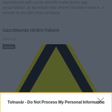
Gázrobbanás volt szerda délelőtt Szekszárdon, egy
társasházban, az épületből több embert tűzoltók hoztak ki. A
mentők öt sérültet vittek kórházba.
Gázrobbanás történt Pakson
2018.07.25
Aktuális
Tolnavár -
Do Not Process My Personal Information