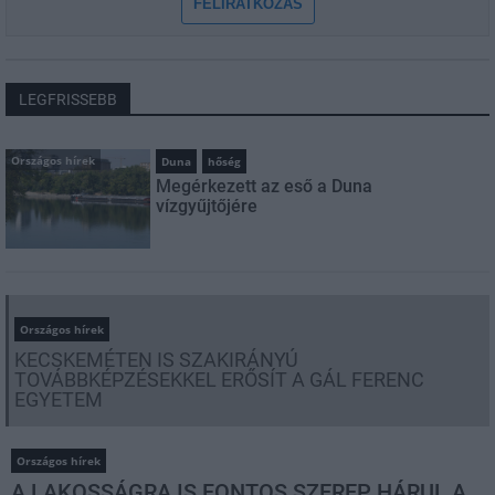
FELIRATKOZÁS
LEGFRISSEBB
Országos hírek
Duna
hőség
Megérkezett az eső a Duna
vízgyűjtőjére
Országos hírek
KECSKEMÉTEN IS SZAKIRÁNYÚ
TOVÁBBKÉPZÉSEKKEL ERŐSÍT A GÁL FERENC
EGYETEM
Országos hírek
A LAKOSSÁGRA IS FONTOS SZEREP HÁRUL A