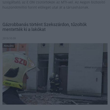
szolgáltató, az E.ON csütörtökön az MTI-vel. Az Aegon biztosító
huszonötmillió forint előleget utal át a társasháznak.
Gázrobbanás történt Szekszárdon, tűzoltók
mentették ki a lakókat
2019.10.09
Aktuális