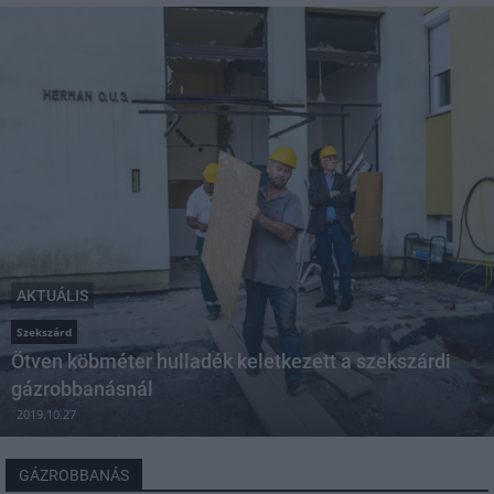
AKTUÁLIS
Szekszárd
Ötven köbméter hulladék keletkezett a szekszárdi
gázrobbanásnál
2019.10.27
GÁZROBBANÁS