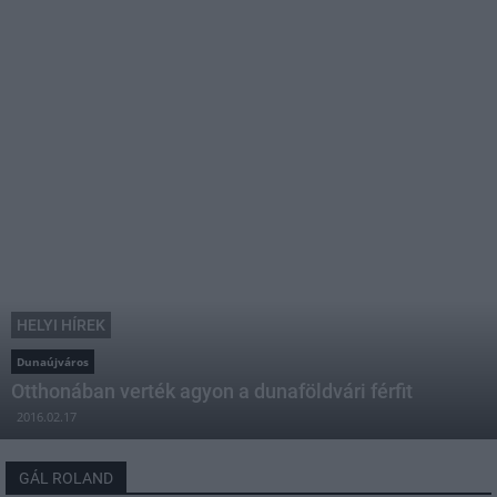
HELYI HÍREK
Dunaújváros
Otthonában verték agyon a dunaföldvári férfit
2016.02.17
GÁL ROLAND