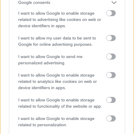
A lakosságra is fontos szerep hárul a szúnyoginvázió
Google consents
elkerülésében
Folytatódik a szúnyogírtás szerte az országban. Az ázsiai
I want to allow Google to enable storage
tigrisszúnyog a vízhiány ellenére is talál szaporodási helyet a
related to advertising like cookies on web or
vödrökben, gyermekjátékokban.
device identifiers in apps.
I want to allow my user data to be sent to
Országos hírek
Google for online advertising purposes.
Túlfogyasztás napja - július 30-ra felhasználta az
emberiség a Föld egész évre elegendő erőforrásait
I want to allow Google to send me
Ma van idén a túlfogyasztás világnapja: az emberiség eddigre
personalized advertising.
használta fel mindazokat a természeti erőforrásokat, amelyeket
bolygónk egy év alatt képes megújítani. Ettől a naptól kezdve
I want to allow Google to enable storage
ökológiai értelemben már „hitelből élünk” – hívta fel a figyelmet
related to analytics like cookies on web or
közleményében a WWF Magyarország.
device identifiers in apps.
I want to allow Google to enable storage
HIRDETÉS
related to functionality of the website or app.
I want to allow Google to enable storage
HIRDETÉS
related to personalization.