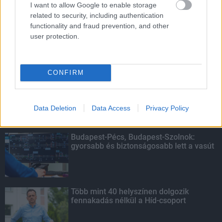
I want to allow Google to enable storage
related to security, including authentication
HIRDETÉS
functionality and fraud prevention, and other
user protection.
LEGOLVASOTTABB
CONFIRM
Indul a diákok pénzügyi ismereteit
erősítő Pénz7 programsorozat
Data Deletion
Data Access
Privacy Policy
Budapest-Pécs, Budapest-Szolnok:
gyorsabb és biztonságosabb lett a vasút
Több mint 40 helyszínen dolgozik
fennakadás nélkül a Híd-csoport