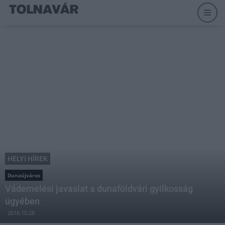
HELYI HÍREK
Dunaújváros
Vádemelési javaslat a dunaföldvári gyilkosság
ügyében
2016.10.28