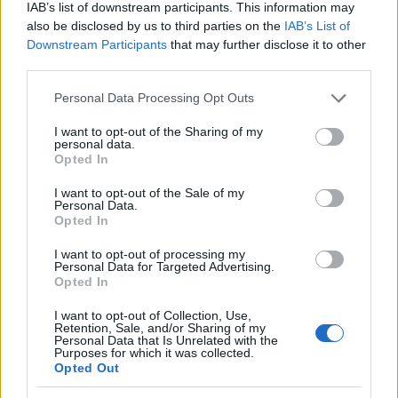
IAB’s list of downstream participants. This information may
Feliratkozom a hírlevélre és elfogadom az
adatvédelmi
also be disclosed by us to third parties on the
IAB’s List of
szabályzatot!
Downstream Participants
that may further disclose it to other
FELIRATKOZÁS
third parties.
Please note that this website/app uses one or more Google
Personal Data Processing Opt Outs
services and may gather and store information including but
not limited to your visit or usage behaviour. You may click to
I want to opt-out of the Sharing of my
LEGFRISSEBB
personal data.
grant or deny consent to Google and its third-party tags to
Opted In
use your data for below specified purposes in below Google
Országos hírek
consent section.
I want to opt-out of the Sale of my
MEGÉRKEZETT AZ ESŐ A DUNA
Personal Data.
VÍZGYŰJTŐJÉRE
Opted In
I want to opt-out of processing my
Personal Data for Targeted Advertising.
Országos hírek
Opted In
Kecskeméten is szakirányú
továbbképzésekkel erősít a Gál Ferenc
I want to opt-out of Collection, Use,
Egyetem
Retention, Sale, and/or Sharing of my
Personal Data that Is Unrelated with the
Purposes for which it was collected.
Opted Out
Országos hírek