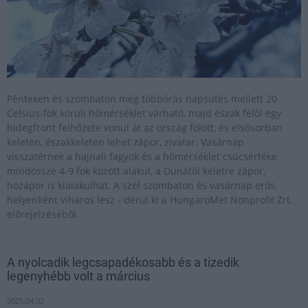
Pénteken és szombaton még többórás napsütés mellett 20
Celsius-fok körüli hőmérséklet várható, majd észak felől egy
hidegfront felhőzete vonul át az ország fölött, és elsősorban
keleten, északkeleten lehet zápor, zivatar. Vasárnap
visszatérnek a hajnali fagyok és a hőmérséklet csúcsértéke
mindössze 4-9 fok között alakul, a Dunától keletre zápor,
hózápor is kialakulhat. A szél szombaton és vasárnap erős,
helyenként viharos lesz - derül ki a HungaroMet Nonprofit Zrt.
előrejelzéséből.
A nyolcadik legcsapadékosabb és a tizedik
legenyhébb volt a március
2025.04.02