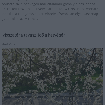
várható, de a hét végén már általában gomolyfelhős, napos
időre kell készülni, Húsvétvasárnap 18-24 Celsius-fok várható -
derül ki a HungaroMet Zrt. előrejelzéséből, amelyet vasárnap
juttattak el az MTI-hez.
Visszatér a tavaszi idő a hétvégén
2025.04.10