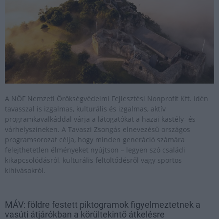
A NÖF Nemzeti Örökségvédelmi Fejlesztési Nonprofit Kft. idén
tavasszal is izgalmas, kulturális és izgalmas, aktív
programkavalkáddal várja a látogatókat a hazai kastély- és
várhelyszíneken. A Tavaszi Zsongás elnevezésű országos
programsorozat célja, hogy minden generáció számára
felejthetetlen élményeket nyújtson – legyen szó családi
kikapcsolódásról, kulturális feltöltődésről vagy sportos
kihívásokról.
MÁV: földre festett piktogramok figyelmeztetnek a
vasúti átjárókban a körültekintő átkelésre