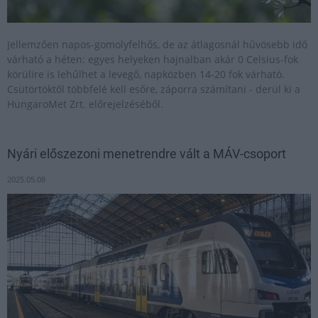
Jellemzően napos-gomolyfelhős, de az átlagosnál hűvösebb idő
várható a héten: egyes helyeken hajnalban akár 0 Celsius-fok
körülire is lehűlhet a levegő, napközben 14-20 fok várható.
Csütörtöktől többfelé kell esőre, záporra számítani - derül ki a
HungaroMet Zrt. előrejelzéséből.
Nyári előszezoni menetrendre vált a MÁV-csoport
2025.05.08