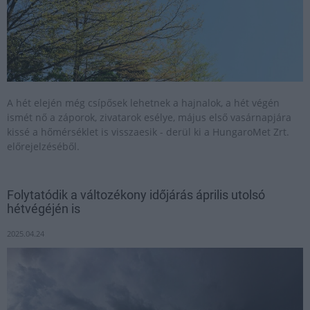
A hét elején még csípősek lehetnek a hajnalok, a hét végén
ismét nő a záporok, zivatarok esélye, május első vasárnapjára
kissé a hőmérséklet is visszaesik - derül ki a HungaroMet Zrt.
előrejelzéséből.
Folytatódik a változékony időjárás április utolsó
hétvégéjén is
2025.04.24