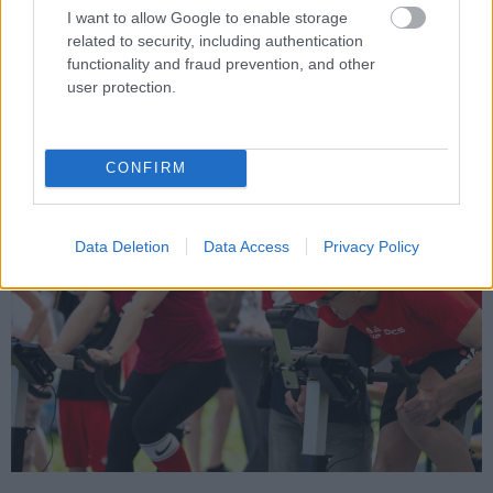
animációs sci-fi paródia - közölte a produkció az MTI-vel
I want to allow Google to enable storage
kedden.
related to security, including authentication
functionality and fraud prevention, and other
user protection.
Két keréken a jó ügyért – Ádi gyógyulásáért
mozgósította a közösséget a SZABADICS
CONFIRM
2025.05.09
Data Deletion
Data Access
Privacy Policy