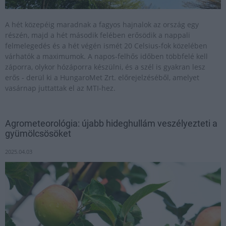
A hét közepéig maradnak a fagyos hajnalok az ország egy
részén, majd a hét második felében erősödik a nappali
felmelegedés és a hét végén ismét 20 Celsius-fok közelében
várhatók a maximumok. A napos-felhős időben többfelé kell
záporra, olykor hózáporra készülni, és a szél is gyakran lesz
erős - derül ki a HungaroMet Zrt. előrejelzéséből, amelyet
vasárnap juttattak el az MTI-hez.
Agrometeorológia: újabb hideghullám veszélyezteti a
gyümölcsösöket
2025.04.03