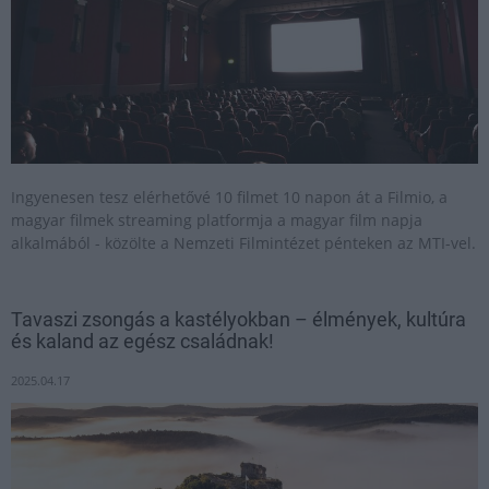
Ingyenesen tesz elérhetővé 10 filmet 10 napon át a Filmio, a
magyar filmek streaming platformja a magyar film napja
alkalmából - közölte a Nemzeti Filmintézet pénteken az MTI-vel.
Tavaszi zsongás a kastélyokban – élmények, kultúra
és kaland az egész családnak!
2025.04.17