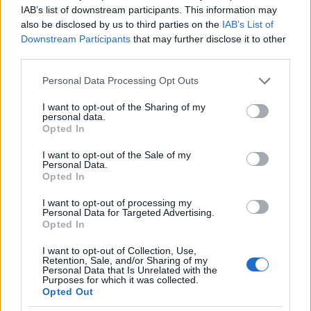
IAB’s list of downstream participants. This information may
Igazi tavasz időt ígérnek a hétvégére - Szeszélyes
also be disclosed by us to third parties on the
IAB’s List of
lesz
Downstream Participants
that may further disclose it to other
2025.03.27
third parties.
Please note that this website/app uses one or more Google
Personal Data Processing Opt Outs
services and may gather and store information including but
not limited to your visit or usage behaviour. You may click to
I want to opt-out of the Sharing of my
personal data.
grant or deny consent to Google and its third-party tags to
Opted In
use your data for below specified purposes in below Google
consent section.
I want to opt-out of the Sale of my
Personal Data.
Opted In
I want to opt-out of processing my
Personal Data for Targeted Advertising.
Opted In
I want to opt-out of Collection, Use,
A hétvégén is folytatódik a változékony, gyakran csapadékos
Retention, Sale, and/or Sharing of my
Personal Data that Is Unrelated with the
idő. A szél élénk, olykor erős lesz, a hőmérséklet csúcsértéke
Purposes for which it was collected.
pedig szombaton 9 és 16, vasárnap 12 és 17 Celsius-fok között
Opted Out
várható - derül ki a HungaroMet Nonprofit Zrt. előrejelzéséből,.