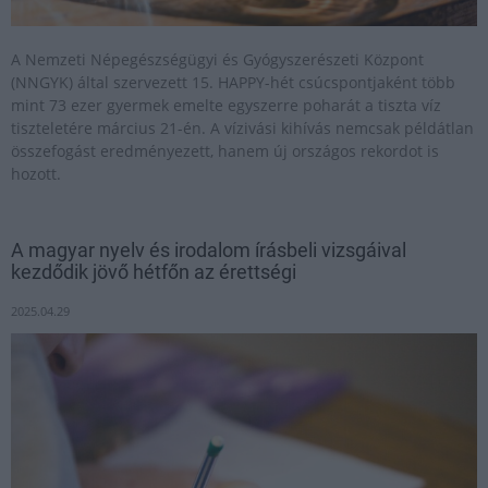
A Nemzeti Népegészségügyi és Gyógyszerészeti Központ
(NNGYK) által szervezett 15. HAPPY-hét csúcspontjaként több
mint 73 ezer gyermek emelte egyszerre poharát a tiszta víz
tiszteletére március 21-én. A vízivási kihívás nemcsak példátlan
összefogást eredményezett, hanem új országos rekordot is
hozott.
A magyar nyelv és irodalom írásbeli vizsgáival
kezdődik jövő hétfőn az érettségi
2025.04.29