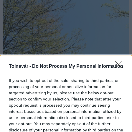
Tolnavár -
Do Not Process My Personal Information
A hét elején még többfelé lehet zápor, majd csökken a
If you wish to opt-out of the sale, sharing to third parties, or
csapadék esélye, és április első hetében jellemzően száraz,
processing of your personal or sensitive information for
napos-felhős idő várható. A szél gyakran lesz erős. A hét
targeted advertising by us, please use the below opt-out
közepén a hőmérséklet csúcsértéke ismét megközelíti a 20
section to confirm your selection. Please note that after your
Celsius-fokot, de vasárnapra 3-9 fok közé csökken, és
opt-out request is processed you may continue seeing
visszatérnek a gyenge hajnali fagyok - derül ki a HungaroMet
interest-based ads based on personal information utilized by
Zrt. előrejelzéséből.
us or personal information disclosed to third parties prior to
your opt-out. You may separately opt-out of the further
disclosure of your personal information by third parties on the