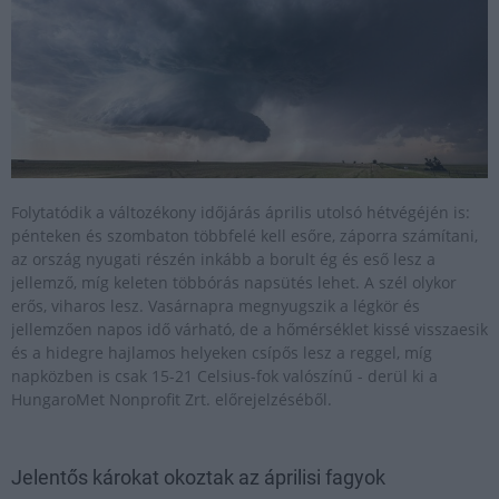
Folytatódik a változékony időjárás április utolsó hétvégéjén is:
pénteken és szombaton többfelé kell esőre, záporra számítani,
az ország nyugati részén inkább a borult ég és eső lesz a
jellemző, míg keleten többórás napsütés lehet. A szél olykor
erős, viharos lesz. Vasárnapra megnyugszik a légkör és
jellemzően napos idő várható, de a hőmérséklet kissé visszaesik
és a hidegre hajlamos helyeken csípős lesz a reggel, míg
napközben is csak 15-21 Celsius-fok valószínű - derül ki a
HungaroMet Nonprofit Zrt. előrejelzéséből.
Jelentős károkat okoztak az áprilisi fagyok