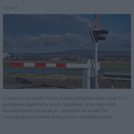
2025.04.15
Új akciót indít a MÁV: földre festett piktogramokkal hívják fel a
gyalogosok figyelmet a vasúti átjárókban arra, hogy kellő
körültekintéssel keljenek át - jelentette be a MÁV Zrt.
vezérigazgatója kedden Budapesten, sajtótájékoztatón.