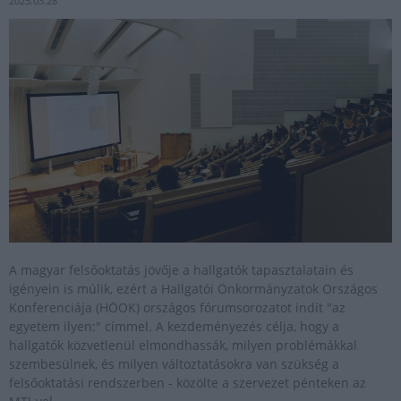
2025.03.28
A magyar felsőoktatás jövője a hallgatók tapasztalatain és
igényein is múlik, ezért a Hallgatói Önkormányzatok Országos
Konferenciája (HÖOK) országos fórumsorozatot indít "az
egyetem ilyen:" címmel. A kezdeményezés célja, hogy a
hallgatók közvetlenül elmondhassák, milyen problémákkal
szembesülnek, és milyen változtatásokra van szükség a
felsőoktatási rendszerben - közölte a szervezet pénteken az