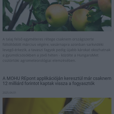
A talaj felső egyméteres rétege csaknem országszerte
föltöltődött március végére, vasárnapra azonban sarkvidéki
levegő érkezik, a tavaszi fagyok pedig újabb károkat okozhatnak
a gyümölcsösökben a jövő héten - közölte a HungaroMet
csütörtöki agrometeorológiai elemzésében.
A MOHU REpont applikációján keresztül már csaknem
12 milliárd forintot kaptak vissza a fogyasztók
2025.04.01