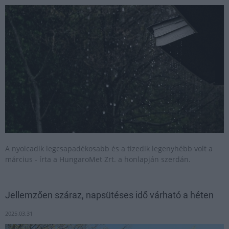
A nyolcadik legcsapadékosabb és a tizedik legenyhébb volt a
március - írta a HungaroMet Zrt. a honlapján szerdán.
Jellemzően száraz, napsütéses idő várható a héten
2025.03.31