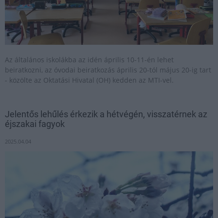
Az általános iskolákba az idén április 10-11-én lehet
beiratkozni, az óvodai beiratkozás április 20-tól május 20-ig tart
- közölte az Oktatási Hivatal (OH) kedden az MTI-vel.
Jelentős lehűlés érkezik a hétvégén, visszatérnek az
éjszakai fagyok
2025.04.04