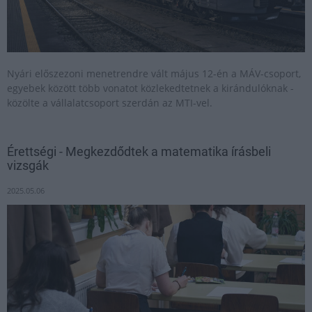
Nyári előszezoni menetrendre vált május 12-én a MÁV-csoport,
egyebek között több vonatot közlekedtetnek a kirándulóknak -
közölte a vállalatcsoport szerdán az MTI-vel.
Érettségi - Megkezdődtek a matematika írásbeli
vizsgák
2025.05.06