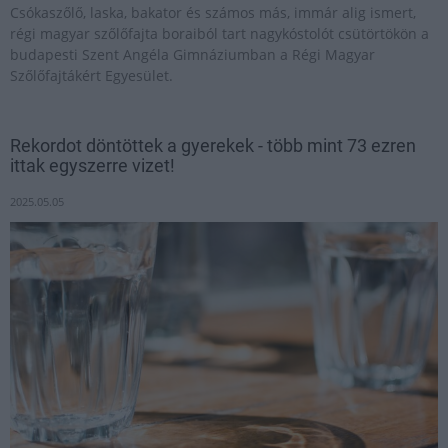
Csókaszőlő, laska, bakator és számos más, immár alig ismert,
régi magyar szőlőfajta boraiból tart nagykóstolót csütörtökön a
budapesti Szent Angéla Gimnáziumban a Régi Magyar
Szőlőfajtákért Egyesület.
Rekordot döntöttek a gyerekek - több mint 73 ezren
ittak egyszerre vizet!
2025.05.05