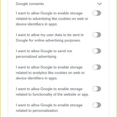
Google consents
I want to allow Google to enable storage
Magyar koprodukcióban készült animációs sci-fi
related to advertising like cookies on web or
paródia látható a mozikban csütörtöktől
device identifiers in apps.
2025.03.25
I want to allow my user data to be sent to
Google for online advertising purposes.
I want to allow Google to send me
personalized advertising.
I want to allow Google to enable storage
related to analytics like cookies on web or
device identifiers in apps.
I want to allow Google to enable storage
related to functionality of the website or app.
I want to allow Google to enable storage
Március 27-én, csütörtökön érkezik a magyarországi mozikba a
related to personalization.
John Vardar vs a Galaxis című, magyar koprodukcióban készült