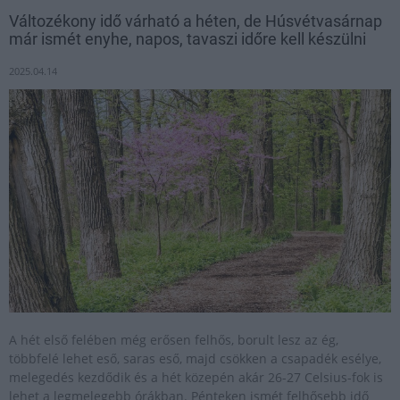
Változékony idő várható a héten, de Húsvétvasárnap
már ismét enyhe, napos, tavaszi időre kell készülni
2025.04.14
A hét első felében még erősen felhős, borult lesz az ég,
többfelé lehet eső, saras eső, majd csökken a csapadék esélye,
melegedés kezdődik és a hét közepén akár 26-27 Celsius-fok is
lehet a legmelegebb órákban. Pénteken ismét felhősebb idő