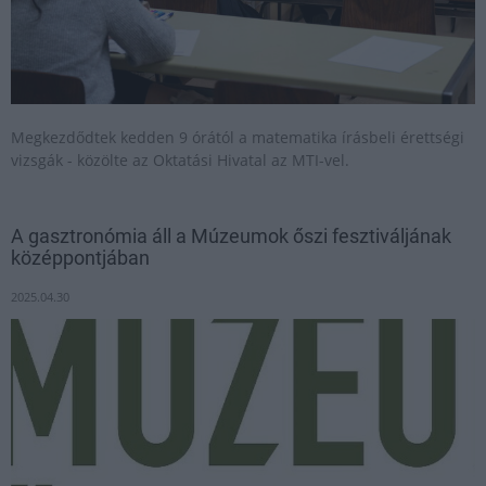
Megkezdődtek kedden 9 órától a matematika írásbeli érettségi
vizsgák - közölte az Oktatási Hivatal az MTI-vel.
A gasztronómia áll a Múzeumok őszi fesztiváljának
középpontjában
2025.04.30