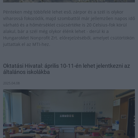
Pénteken még többfelé lehet eső, zárpor és a szél is olykor
viharossá fokozódik, majd szombattól már jellemzően napos idő
várható és a hőmérséklet csúcsértéke is 20 Celsius-fok körül
alakul, bár a szél még olykor élénk lehet - derül ki a
HungaroMet Nonprofit Zrt. előrejelzéséből, amelyet csütörtökön
juttattak el az MTI-hez.
Oktatási Hivatal: április 10-11-én lehet jelentkezni az
általános iskolákba
2025.04.08