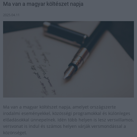
Ma van a magyar költészet napja
2025.04.11
Ma van a magyar költészet napja, amelyet országszerte
irodalmi eseményekkel, közösségi programokkal és különleges
előadásokkal ünnepelnek. Idén több helyen is lesz versvillamos,
versvonat is indul és számos helyen várják versmondással a
közönséget.