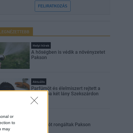
FELIRATKOZÁS
LEGNÉZETTEBB
Helyi hírek
A hőségben is védik a növényzetet
Pakson
Aktuális
Parfümöt és élelmiszert rejtett a
táskájába két lány Szekszárdon
sonal or
Aktuális
ection to
Sorompót rongáltak Pakson
ou may