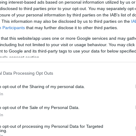
eing interest-based ads based on personal information utilized by us or
disclosed to third parties prior to your opt-out. You may separately opt-
pra melegebb lesz, vasárnap már 33-38 Celsius-fok
losure of your personal information by third parties on the IAB’s list of
em várható, a szél többnyire mérsékelt marad,
. This information may also be disclosed by us to third parties on the
IA
Participants
that may further disclose it to other third parties.
rül ki a HungaroMet Nonprofit Zrt.
 that this website/app uses one or more Google services and may gath
including but not limited to your visit or usage behaviour. You may click 
 a déli, délnyugati szél is többnyire gyenge vagy
 to Google and its third-party tags to use your data for below specifi
ogle consent section.
 meg néhol. A legmagasabb nappali hőmérséklet 29 és
l Data Processing Opt Outs
apadék nem lesz, a változó irányú szél pedig
0-16 fok közé csökken a hőmérséklet, napközben 31-
o opt-out of the Sharing of my personal data.
In
hővel. Csapadék nem valószínű, az északi, északnyugati
o opt-out of the Sale of my Personal Data.
szakai hőmérséklet 12-22, a legmagasabb nappali
In
to opt-out of processing my Personal Data for Targeted
ing.
In