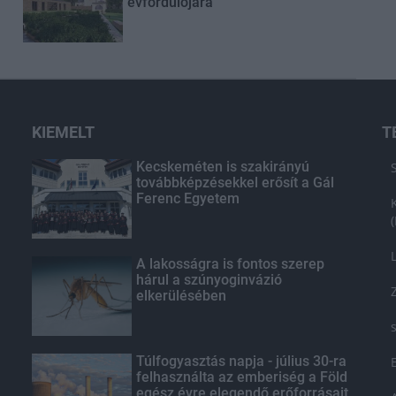
évfordulójára
KIEMELT
T
Kecskeméten is szakirányú
továbbképzésekkel erősít a Gál
Ferenc Egyetem
A lakosságra is fontos szerep
hárul a szúnyoginvázió
elkerülésében
Túlfogyasztás napja - július 30-ra
felhasználta az emberiség a Föld
egész évre elegendő erőforrásait