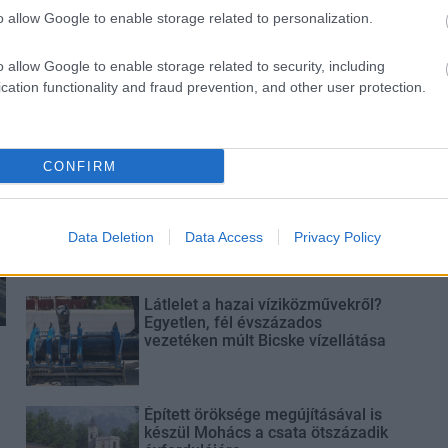
o allow Google to enable storage related to personalization.
o allow Google to enable storage related to security, including
Paks II.: Mit jelent az 5. blokk új
cation functionality and fraud prevention, and other user protection.
mérföldköve a felülvizsgálat
árnyékában?
CONFIRM
Elkészült a Liszt Ferenc repülőtér
közelében lévő logisztikai bázis út-
és közműhálózatának fejlesztése
Data Deletion
Data Access
Privacy Policy
Látlelet a hazai víziközművekről?
Egyetlen, fél évszázados
vezetéken múlt Bicske vízellátása
Épített öröksége megújításával is
készül Mohács a csata ötszázadik