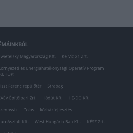
ÉMÁINKBÓL
Swietelsky Magyarország Kft.
Ke-Víz 21 Zrt.
Környezeti és Energiahatékonysági Operatív Program
(KEHOP)
Liszt Ferenc repülőtér
Strabag
ZÁÉV Építőipari Zrt.
Hódút Kft.
HE-DO Kft.
szennyvíz
Colas
kórházfejlesztés
EuroAszfalt Kft.
West Hungária Bau Kft.
KÉSZ Zrt.