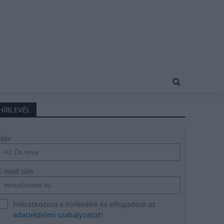
HÍRLEVÉL
Név
E-mail cím
Feliratkozom a hírlevélre és elfogadom az
adatvédelmi szabályzatot!