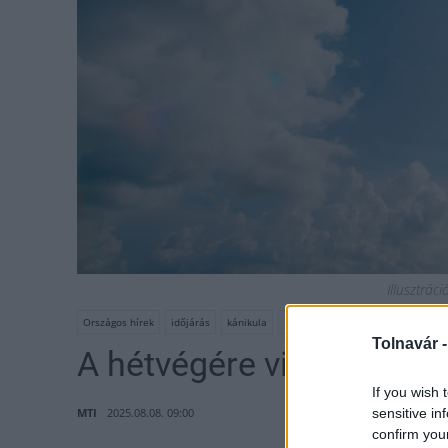
Illusztrác
Országos hírek
időjárás
kánikula
HungaroMet Zrt.
Tolnavár 
A hétvégére visszatér a 
If you wish 
MTI
2025.08.08. 09:00
sensitive in
confirm you