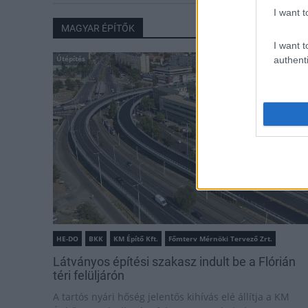
I want t
MAGYAR ÉPÍTŐK
I want t
Útépítés
authenti
HE-DO
BKK
KM Építő Kft.
Főmterv Mérnöki Tervező Zrt.
Látványos építési szakasz indult be a Flórián
téri felüljárón
A tartós nyári hőség jelentős kihívás elé állítja a KM