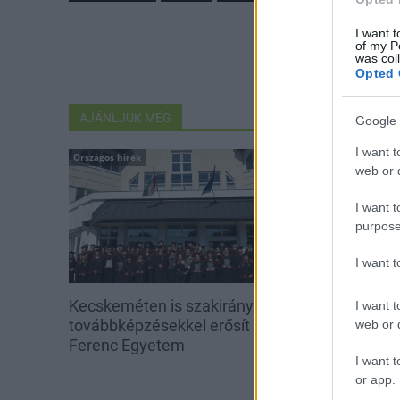
I want t
of my P
was col
Opted 
AJÁNLJUK MÉG
Google 
I want t
Országos hírek
Országos hírek
web or d
I want t
purpose
I want 
Kecskeméten is szakirányú
A lakosságra i
I want t
továbbképzésekkel erősít a Gál
hárul a szúny
web or d
Ferenc Egyetem
elkerülésében
I want t
or app.