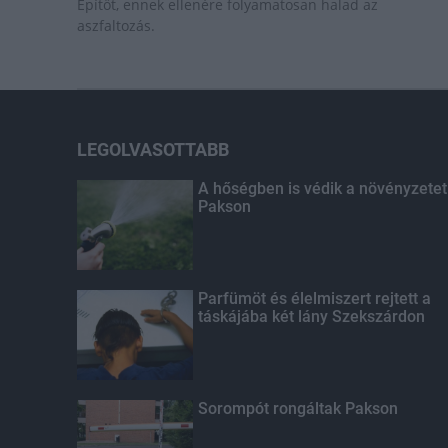
Építőt, ennek ellenére folyamatosan halad az
aszfaltozás.
LEGOLVASOTTABB
A hőségben is védik a növényzetet
Pakson
Parfümöt és élelmiszert rejtett a
táskájába két lány Szekszárdon
Sorompót rongáltak Pakson