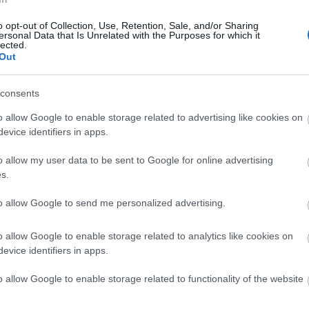
o opt-out of Collection, Use, Retention, Sale, and/or Sharing
ersonal Data that Is Unrelated with the Purposes for which it
lected.
Out
consents
o allow Google to enable storage related to advertising like cookies on
Országos hírek
evice identifiers in apps.
o allow my user data to be sent to Google for online advertising
s.
to allow Google to send me personalized advertising.
s fontos szerep
Itt az ÉVOSZ megoldása a
o allow Google to enable storage related to analytics like cookies on
oginvázió
hőhullámok és az energiakrízis
evice identifiers in apps.
kezelésére
o allow Google to enable storage related to functionality of the website