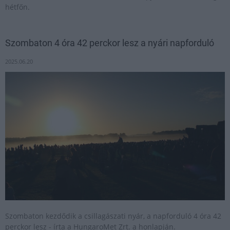
hétfőn.
Szombaton 4 óra 42 perckor lesz a nyári napforduló
2025.06.20
Szombaton kezdődik a csillagászati nyár, a napforduló 4 óra 42
perckor lesz - írta a HungaroMet Zrt. a honlapján.