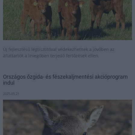
Új fejlesztésű légtisztítóval védekezhetnek a jövőben az
állattartók a levegőben terjedő fertőzések ellen.
Országos őzgida- és fészekaljmentési akcióprogram
indul
2025.05.21