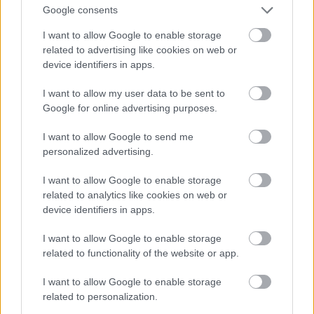
Google consents
I want to allow Google to enable storage
related to advertising like cookies on web or
device identifiers in apps.
I want to allow my user data to be sent to
Google for online advertising purposes.
I want to allow Google to send me
A Svábhegyi Csillagvizsgáló érzékenyítő kampányt és pályázatot
personalized advertising.
hirdet iskolások számára a fényszennyezés megismertetésére
és csökkentésére a Nemzetközi Csillagászati Unió által
I want to allow Google to enable storage
meghirdetett májusi Sötét és nyugodt éjszakák elnevezésű
related to analytics like cookies on web or
kezdeményezéshez kapcsolódva – tájékoztatta az intézmény
device identifiers in apps.
szerdán az MTI-t.
I want to allow Google to enable storage
related to functionality of the website or app.
Axiom-4 - Sikeresen csatlakozott a Nemzetközi
I want to allow Google to enable storage
Űrállomáshoz a Dragon űrhajó Kapu Tiborral a
related to personalization.
fedélzetén