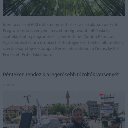
Idén tavasszal 600 intézmény vett részt az Iskolában az Erdő
Program rendezvényein, ősszel pedig további 400 iskola
csatlakozhat a programhoz - jelentette be Zambó Péter, az
Agrárminisztérium erdőkért és földügyekért felelős államtitkára
szerdai sajtótájékoztatóján Bernecebarátiban, a Domszky Pál
Erdészeti Erdei Iskolában.
Pénteken rendezik a legerősebb tűzoltók versenyét
2025.06.16