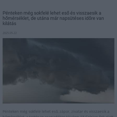
Pénteken még sokfelé lehet eső és visszaesik a
hőmérséklet, de utána már napsütéses időre van
kilátás
2025.05.22
Pénteken még sokfelé lehet eső, zápor, zivatar és visszaesik a
hőmérséklet, a tartósan csapadékos tájakon 18 Celsius-fok alatt