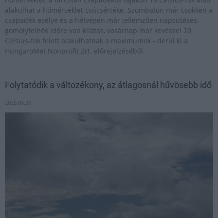
alakulhat a hőmérséklet csúcsértéke. Szombaton már csökken a
csapadék esélye és a hétvégén már jellemzően napsütéses-
gomolyfelhős időre van kilátás, vasárnap már kevéssel 20
Celsius-fok felett alakulhatnak a maximumok - derül ki a
HungaroMet Nonprofit Zrt. előrejelzéséből.
Folytatódik a változékony, az átlagosnál hűvösebb idő
2025.05.20