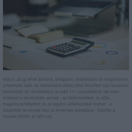
Május 20-ig lehet átnézni, elfogadni, módosítani és kiegészíteni
a Nemzeti Adó- és Vámhivatal (NAV) által készített szja-bevallási
tervezetet, és rendelkezni az adó 1+1 százalékáról, aki nem
módosít a tervezetén, annak - az őstermelőket, az áfás
magánszemélyeket és az egyéni vállalkozókat kivéve - a
kiajánlott tervezete lesz az érvényes bevallása - közölte a
hivatal hétfőn az MTI-vel.