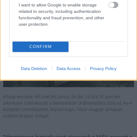
2025.06.26
I want to allow Google to enable storage
related to security, including authentication
functionality and fraud prevention, and other
user protection.
CONFIRM
Data Deletion
Data Access
Privacy Policy
Közép-európai idő szerint június 26-án, 12 óra 31 perckor
sikeresen csatlakozott a Nemzetközi Űrállomáshoz (ISS) az Ax-4
küldetés személyzetét, köztük Kapu Tibor magyar űrhajóst
szállító Dragon űrhajó.