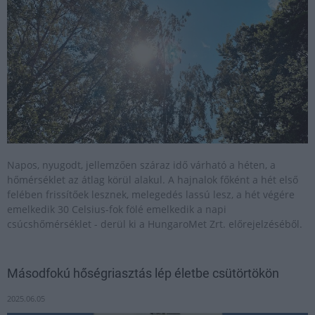
Napos, nyugodt, jellemzően száraz idő várható a héten, a
hőmérséklet az átlag körül alakul. A hajnalok főként a hét első
felében frissítőek lesznek, melegedés lassú lesz, a hét végére
emelkedik 30 Celsius-fok fölé emelkedik a napi
csúcshőmérséklet - derül ki a HungaroMet Zrt. előrejelzéséből.
Másodfokú hőségriasztás lép életbe csütörtökön
2025.06.05