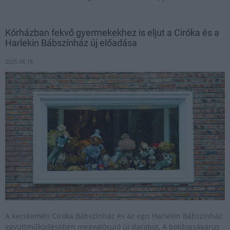
Kórházban fekvő gyermekekhez is eljut a Ciróka és a
Harlekin Bábszínház új előadása
2025.06.18
A kecskeméti Ciróka Bábszínház és az egri Harlekin Bábszínház
együttműködésében megvalósuló új darabot, A boldogságárus