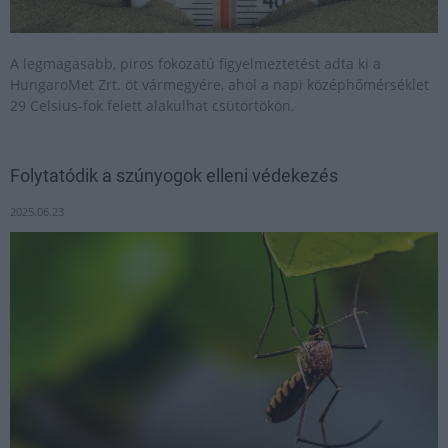
A legmagasabb, piros fokozatú figyelmeztetést adta ki a
HungaroMet Zrt. öt vármegyére, ahol a napi középhőmérséklet
29 Celsius-fok felett alakulhat csütörtökön.
Folytatódik a szúnyogok elleni védekezés
2025.06.23