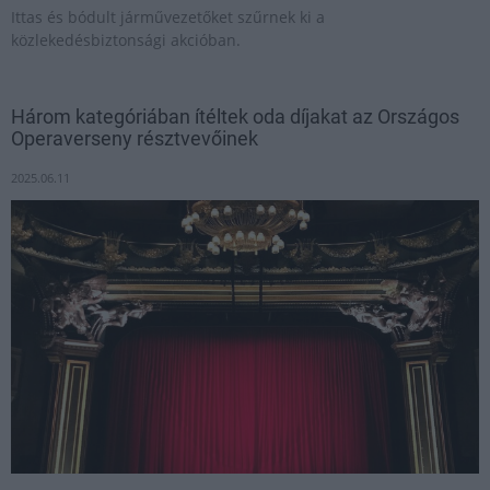
Ittas és bódult járművezetőket szűrnek ki a
közlekedésbiztonsági akcióban.
Három kategóriában ítéltek oda díjakat az Országos
Operaverseny résztvevőinek
2025.06.11