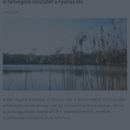
A hétvégére visszatér a nyárias idő
2025.05.30
A hét végére visszatér a nyárias idő: a hőmérséklet csúcsértéke
emelkedik, és vasárnap már 30 Celsius-fok felett alakul - derül
ki a HungaroMet Nonprofit Zrt. előrejelzéséből, amelyet
csütörtökön juttattak el az MTI-hez.