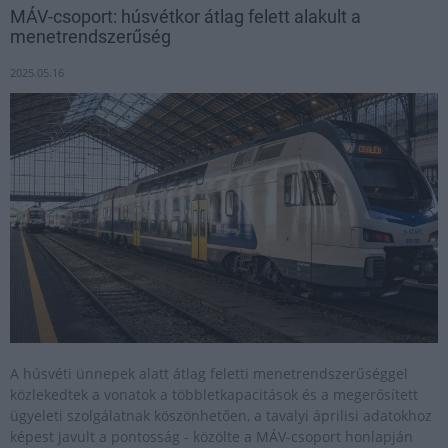
MÁV-csoport: húsvétkor átlag felett alakult a
menetrendszerűség
2025.05.16
A húsvéti ünnepek alatt átlag feletti menetrendszerűséggel
közlekedtek a vonatok a többletkapacitások és a megerősített
ügyeleti szolgálatnak köszönhetően, a tavalyi áprilisi adatokhoz
képest javult a pontosság - közölte a MÁV-csoport honlapján