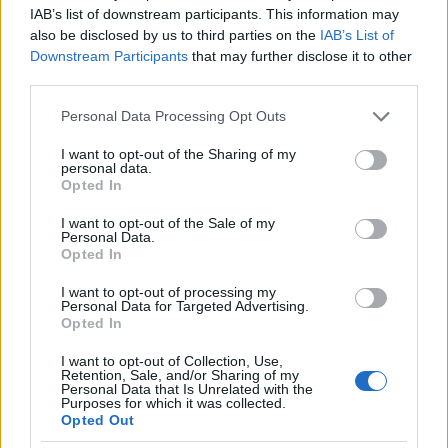
IAB’s list of downstream participants. This information may
also be disclosed by us to third parties on the
IAB’s List of
Downstream Participants
that may further disclose it to other
third parties.
Please note that this website/app uses one or more Google
Personal Data Processing Opt Outs
services and may gather and store information including but
Megdőlt az országos hajnali hidegrekord pénteken: a Szabolcs-
not limited to your visit or usage behaviour. You may click to
I want to opt-out of the Sharing of my
personal data.
Szatmár-Bereg vármegyei Nyírtasson és a Borsod-Abaúj-
grant or deny consent to Google and its third-party tags to
Opted In
Zemplén vármegyei Gagybátorban mínusz 1,6 Celsius-fokig
use your data for below specified purposes in below Google
süllyedt a hőmérséklet - írta a HungaroMet Zrt. szombaton a
consent section.
I want to opt-out of the Sale of my
honlapján.
Personal Data.
Opted In
I want to opt-out of processing my
A fényszennyezésre hívja fel a figyelmet a Svábhegyi
Personal Data for Targeted Advertising.
Csillagvizsgáló gyerekeknek szóló pályázata
Opted In
2025.05.14
I want to opt-out of Collection, Use,
Retention, Sale, and/or Sharing of my
Personal Data that Is Unrelated with the
Purposes for which it was collected.
Opted Out