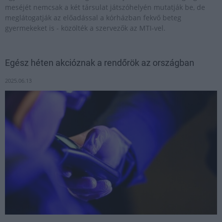
meséjét nemcsak a két társulat játszóhelyén mutatják be, de
meglátogatják az előadással a kórházban fekvő beteg
gyermekeket is - közölték a szervezők az MTI-vel.
Egész héten akcióznak a rendőrök az országban
2025.06.13