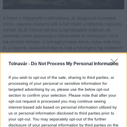
A héten is folytatódik a változékony, az átlagosnál hűvösebb,
szeles, záporos-zivataros idő. A hét elején a többórás napsütés
mellett 20-25 Celsius-fok lesz a legmelegebb órákban, de
pénteken ismét visszaesik a hőmérséklet és mindössze 13-21
fok várható délután. A szél egész héten élénk, olykor erős lesz,
és a záporok, zivatarok esélye is csak a hétvégére fog csökkenni
- derül ki a HungaroMet Zrt. előrejelzéséből.
Tolnavár -
Do Not Process My Personal Information
Meteorológia: megdőlt a hajnali hidegrekord pénteken
If you wish to opt-out of the sale, sharing to third parties, or
processing of your personal or sensitive information for
2025.05.17
targeted advertising by us, please use the below opt-out
section to confirm your selection. Please note that after your
opt-out request is processed you may continue seeing
interest-based ads based on personal information utilized by
us or personal information disclosed to third parties prior to
your opt-out. You may separately opt-out of the further
disclosure of your personal information by third parties on the