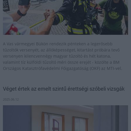
A Vas vármegyei Bükön rendezik pénteken a legerősebb
tűzoltók versenyét, az állóképességet, kitartást próbára tevő
versenyen kilencvennégy magyar tűzoltó és hét katona,
valamint tíz külföldi tűzoltó méri össze erejét - közölte a BM
Országos Katasztrófavédelmi Főigazgatóság (OKF) az MTI-vel.
Véget értek az emelt szintű érettségi szóbeli vizsgák
2025.06.12