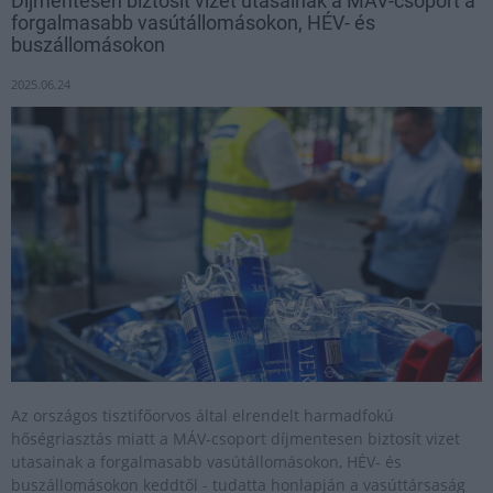
Díjmentesen biztosít vizet utasainak a MÁV-csoport a
forgalmasabb vasútállomásokon, HÉV- és
buszállomásokon
2025.06.24
Az országos tisztifőorvos által elrendelt harmadfokú
hőségriasztás miatt a MÁV-csoport díjmentesen biztosít vizet
utasainak a forgalmasabb vasútállomásokon, HÉV- és
buszállomásokon keddtől - tudatta honlapján a vasúttársaság