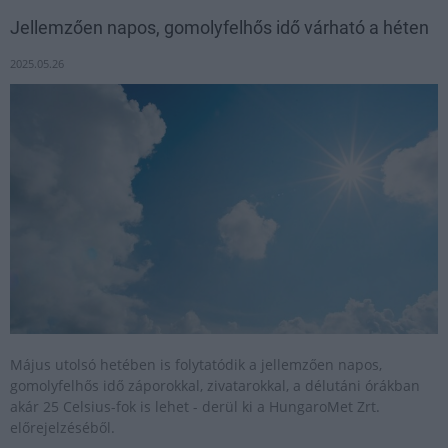
Jellemzően napos, gomolyfelhős idő várható a héten
2025.05.26
Május utolsó hetében is folytatódik a jellemzően napos,
gomolyfelhős idő záporokkal, zivatarokkal, a délutáni órákban
akár 25 Celsius-fok is lehet - derül ki a HungaroMet Zrt.
előrejelzéséből.