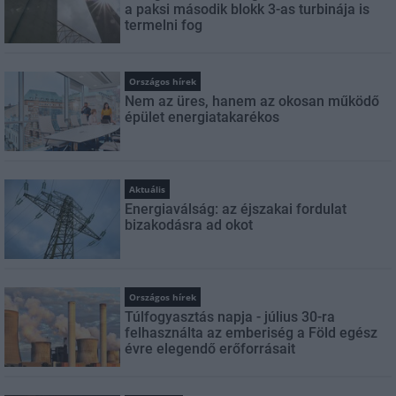
a paksi második blokk 3-as turbinája is
termelni fog
Országos hírek
Nem az üres, hanem az okosan működő
épület energiatakarékos
Aktuális
Energiaválság: az éjszakai fordulat
bizakodásra ad okot
Országos hírek
Túlfogyasztás napja - július 30-ra
felhasználta az emberiség a Föld egész
évre elegendő erőforrásait