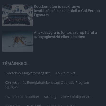
Kecskeméten is szakirányú
továbbképzésekkel erősít a Gál Ferenc
Egyetem
A lakosságra is fontos szerep hárul a
szúnyoginvázió elkerülésében
TÉMÁINKBÓL
Swietelsky Magyarország Kft.
Ke-Víz 21 Zrt.
Környezeti és Energiahatékonysági Operatív Program
(KEHOP)
Liszt Ferenc repülőtér
Strabag
ZÁÉV Építőipari Zrt.