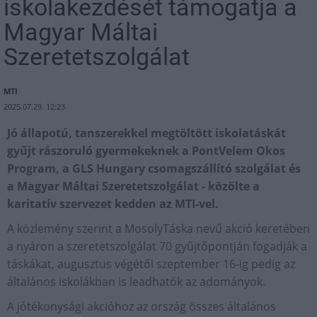
iskolakezdését támogatja a
Magyar Máltai
Szeretetszolgálat
MTI
2025.07.29. 12:23
Jó állapotú, tanszerekkel megtöltött iskolatáskát
gyűjt rászoruló gyermekeknek a PontVelem Okos
Program, a GLS Hungary csomagszállító szolgálat és
a Magyar Máltai Szeretetszolgálat - közölte a
karitatív szervezet kedden az MTI-vel.
A közlemény szerint a MosolyTáska nevű akció keretében
a nyáron a szeretetszolgálat 70 gyűjtőpontján fogadják a
táskákat, augusztus végétől szeptember 16-ig pedig az
általános iskolákban is leadhatók az adományok.
A jótékonysági akcióhoz az ország összes általános