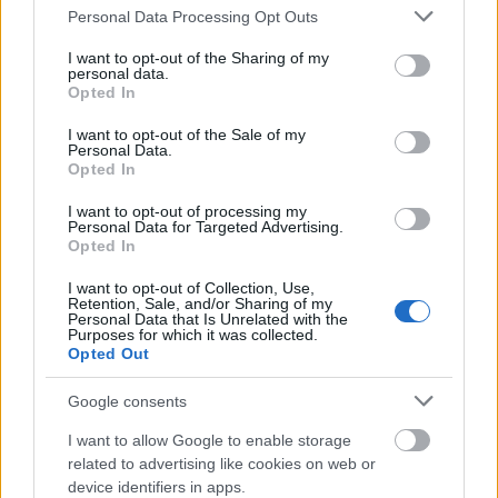
Please note that this website/app uses one or more Google
Personal Data Processing Opt Outs
Útépítés
services and may gather and store information including but
not limited to your visit or usage behaviour. You may click to
I want to opt-out of the Sharing of my
personal data.
grant or deny consent to Google and its third-party tags to
Opted In
use your data for below specified purposes in below Google
consent section.
I want to opt-out of the Sale of my
Personal Data.
Opted In
I want to opt-out of processing my
Personal Data for Targeted Advertising.
Opted In
I want to opt-out of Collection, Use,
Retention, Sale, and/or Sharing of my
Personal Data that Is Unrelated with the
útfelújítás
Pestszentlőrinc
XVIII. kerület
Profunda Bau
Purposes for which it was collected.
Opted Out
Szinte teljes hosszában megújítják a Lakatos úti
lakótelep legfontosabb utcáját
Google consents
Pestszentlőrinc egyik első lakótelepén kanyarog a Dolgozó utca,
amelynek komplex burkolatmegújításáért felel a Profunda Bau.
I want to allow Google to enable storage
related to advertising like cookies on web or
device identifiers in apps.
Új vízáteresztő burkolatú parkolók