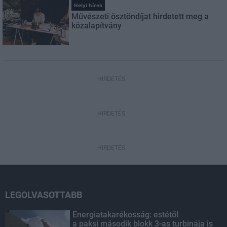
Helyi hírek
Művészeti ösztöndíjat hirdetett meg a
közalapítvány
HIRDETÉS
HIRDETÉS
HIRDETÉS
LEGOLVASOTTABB
Energiatakarékosság: estétől
a paksi második blokk 3-as turbinája is