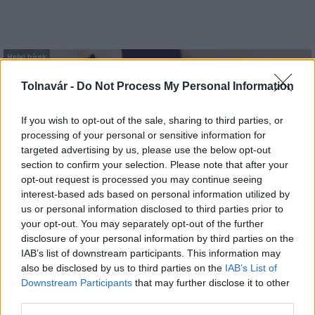
Helyi hírek
Tolnavár -
Do Not Process My Personal Information
If you wish to opt-out of the sale, sharing to third parties, or
processing of your personal or sensitive information for
targeted advertising by us, please use the below opt-out
section to confirm your selection. Please note that after your
Idén is PajTáska, egy táskányi segítség a paksi
opt-out request is processed you may continue seeing
iskolakezdéshez
interest-based ads based on personal information utilized by
us or personal information disclosed to third parties prior to
your opt-out. You may separately opt-out of the further
disclosure of your personal information by third parties on the
IAB’s list of downstream participants. This information may
also be disclosed by us to third parties on the
IAB’s List of
Downstream Participants
that may further disclose it to other
MAGYAR ÉPÍTŐK
third parties.