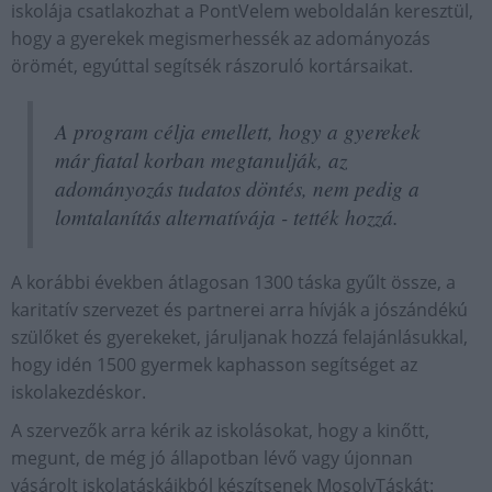
iskolája csatlakozhat a PontVelem weboldalán keresztül,
hogy a gyerekek megismerhessék az adományozás
örömét, egyúttal segítsék rászoruló kortársaikat.
A program célja emellett, hogy a gyerekek
már fiatal korban megtanulják, az
adományozás tudatos döntés, nem pedig a
lomtalanítás alternatívája - tették hozzá.
A korábbi években átlagosan 1300 táska gyűlt össze, a
karitatív szervezet és partnerei arra hívják a jószándékú
szülőket és gyerekeket, járuljanak hozzá felajánlásukkal,
hogy idén 1500 gyermek kaphasson segítséget az
iskolakezdéskor.
A szervezők arra kérik az iskolásokat, hogy a kinőtt,
megunt, de még jó állapotban lévő vagy újonnan
vásárolt iskolatáskáikból készítsenek MosolyTáskát: