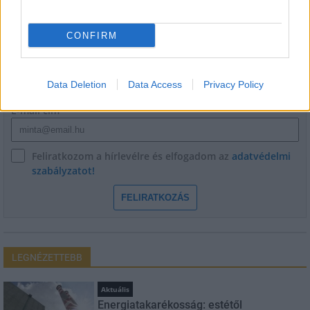
HÍRLEVÉL
CONFIRM
Név
Data Deletion
Data Access
Privacy Policy
E-mail cím
Feliratkozom a hírlevélre és elfogadom az
adatvédelmi
szabályzatot!
FELIRATKOZÁS
LEGNÉZETTEBB
Aktuális
Energiatakarékosság: estétől