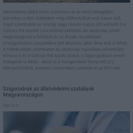
Változékony időre lehet számítani az év első hétvégéjén:
pénteken a déli vidékeken még előfordulhat eső, havas eső,
majd szombaton az ország nagy részén napos idő várható 0-6
Celsius-fok közötti csúcshőmérséklettel, de vasárnap ismét
megvastagszik a felhőzet és az északi, északkeleti
országrészben csapadékra kell készülni, akár ónos eső is lehet.
A hőmérséklet szombaton és vasárnap hajnalban jellemzően
mínusz 6 és 0 Celsius-fok között alakul, a fagyzugokban ennél
hidegebb is lehet - derül ki a HungaroMet Nonprofit Zrt.
előrejelzéséből, amelyet csütörtökön juttatott el az MTI-hez.
Szigorodnak az állatvédelmi szabályok
Magyarországon
2024.12.31