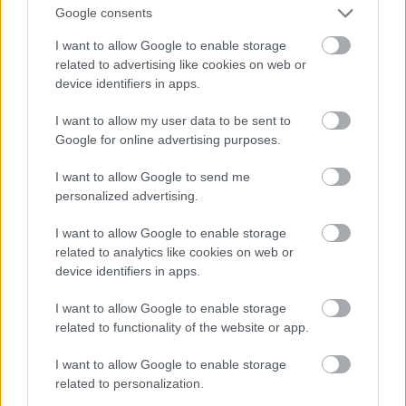
2024.12.25
Google consents
I want to allow Google to enable storage
related to advertising like cookies on web or
device identifiers in apps.
I want to allow my user data to be sent to
Google for online advertising purposes.
I want to allow Google to send me
personalized advertising.
I want to allow Google to enable storage
related to analytics like cookies on web or
device identifiers in apps.
Több mint 2300 nehéz helyzetben élő kisgyermek kapott
személyre szóló ajándékot a Magyar Máltai Szeretetszolgálat
I want to allow Google to enable storage
Csillagszóró elnevezésű karácsonyi ajándékgyűjtő akciójában.
related to functionality of the website or app.
I want to allow Google to enable storage
Lehűlés érkezik a hétvégén és visszatérnek a hajnali
related to personalization.
fagyok