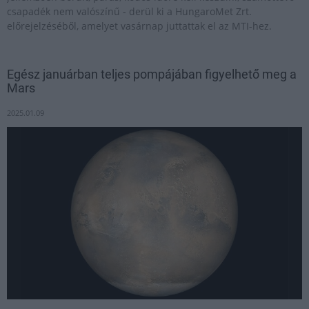
csapadék nem valószínű - derül ki a HungaroMet Zrt.
előrejelzéséből, amelyet vasárnap juttattak el az MTI-hez.
Egész januárban teljes pompájában figyelhető meg a
Mars
2025.01.09