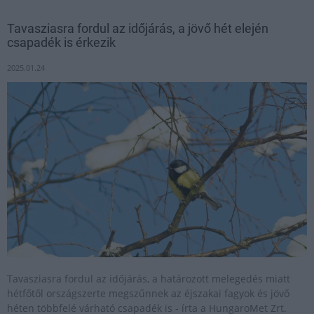
Tavasziasra fordul az időjárás, a jövő hét elején
csapadék is érkezik
2025.01.24
Tavasziasra fordul az időjárás, a határozott melegedés miatt
hétfőtől országszerte megszűnnek az éjszakai fagyok és jövő
héten többfelé várható csapadék is - írta a HungaroMet Zrt.