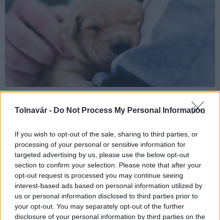
Újabb lépést tesz Magyarország az állatok védelme érdekében:
Tolnavár -
Do Not Process My Personal Information
a Nébih megtiltotta a vágott fülű kölyökkutyák kereskedelmi
célú külföldre szállítását.
If you wish to opt-out of the sale, sharing to third parties, or
processing of your personal or sensitive information for
targeted advertising by us, please use the below opt-out
Önkéntesek jelentkezését várja a Szilveszteri
section to confirm your selection. Please note that after your
Állatmentő Ügyelet
opt-out request is processed you may continue seeing
2024.12.29
interest-based ads based on personal information utilized by
us or personal information disclosed to third parties prior to
your opt-out. You may separately opt-out of the further
disclosure of your personal information by third parties on the