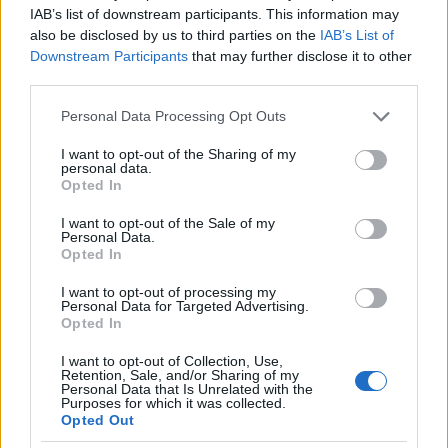
IAB’s list of downstream participants. This information may
also be disclosed by us to third parties on the
IAB’s List of
Downstream Participants
that may further disclose it to other
third parties.
Please note that this website/app uses one or more Google
Personal Data Processing Opt Outs
services and may gather and store information including but
not limited to your visit or usage behaviour. You may click to
I want to opt-out of the Sharing of my
personal data.
grant or deny consent to Google and its third-party tags to
Opted In
use your data for below specified purposes in below Google
consent section.
I want to opt-out of the Sale of my
Idén már tizenegyedik alkalommal kerül megszervezésre a
Personal Data.
Szilveszteri Állatmentő Ügyelet, amelynek célja, hogy az év végi
Opted In
tűzijáték és petárdázás miatt elszökött kutyákat, macskákat,
házi- és vadállatokat minél hamarabb hazajuttassák, vagy
I want to opt-out of processing my
Personal Data for Targeted Advertising.
biztonságba helyezzék. Többféle feladatkörre keresnek
Opted In
tapasztalt állatmentőket december 31-éig.
I want to opt-out of Collection, Use,
Retention, Sale, and/or Sharing of my
Personal Data that Is Unrelated with the
Több mint 2300 gyermek kapott ajándékot a Magyar
Purposes for which it was collected.
Opted Out
Máltai Szeretetszolgálat akciójában