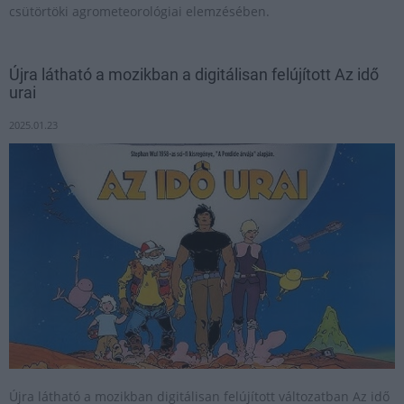
csütörtöki agrometeorológiai elemzésében.
Újra látható a mozikban a digitálisan felújított Az idő
urai
2025.01.23
Újra látható a mozikban digitálisan felújított változatban Az idő