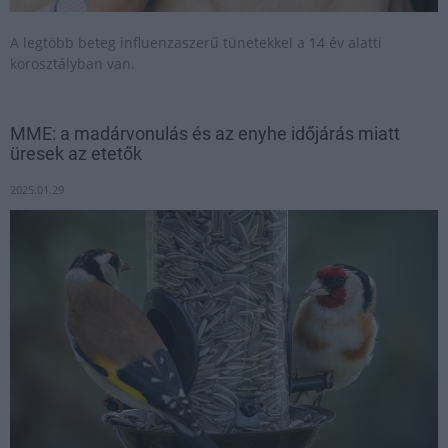
A legtöbb beteg influenzaszerű tünetekkel a 14 év alatti
korosztályban van.
MME: a madárvonulás és az enyhe időjárás miatt
üresek az etetők
2025.01.29