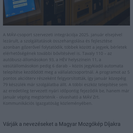
A MÁV-csoport szervezeti integrációja 2025. január elsejével
lezárult, a szolgáltatások összehangolása és fejlesztése
azonban gőzerővel folytatódik, többek között a jegyek, bérletek
elérhetőségének további bővítésével is. Tavaly 110 – az
autóbusz-állomásokon 93, a HÉV helyszínein 11, a
vasútállomásokon pedig 6 darab – közös jegykiadó automata
telepítése kezdődött meg a vállalatcsoportnál. A programot az 5
pontos akcióterv részeként felgyorsították, így január közepéig
79 készülék már szolgálatba állt. A többi eszköz telepítése sem
az eredetileg tervezett nyári időpontig fejeződik be, hanem már
január végéig megtörténik - olvasható a MÁV Zrt.
Kommunikációs Igazgatóság közleményében.
Várják a nevezéseket a Magyar Mozgókép Díjakra