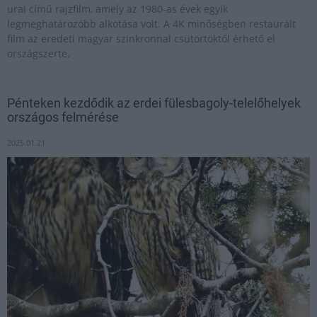
urai című rajzfilm, amely az 1980-as évek egyik
legmeghatározóbb alkotása volt. A 4K minőségben restaurált
film az eredeti magyar szinkronnal csütörtöktől érhető el
országszerte.
Pénteken kezdődik az erdei fülesbagoly-telelőhelyek
országos felmérése
2025.01.21