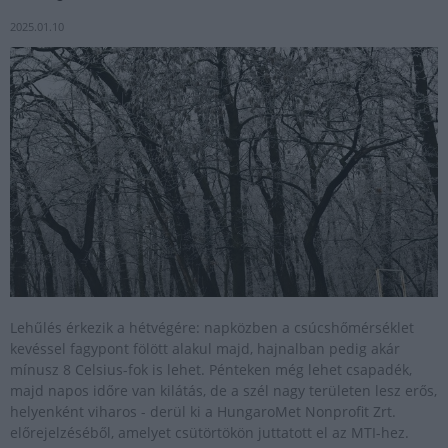
2025.01.10
Lehűlés érkezik a hétvégére: napközben a csúcshőmérséklet
kevéssel fagypont fölött alakul majd, hajnalban pedig akár
mínusz 8 Celsius-fok is lehet. Pénteken még lehet csapadék,
majd napos időre van kilátás, de a szél nagy területen lesz erős,
helyenként viharos - derül ki a HungaroMet Nonprofit Zrt.
előrejelzéséből, amelyet csütörtökön juttatott el az MTI-hez.