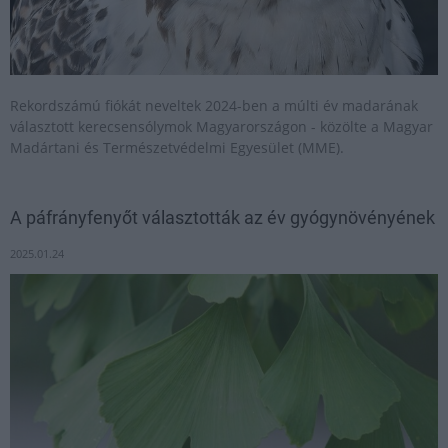
Rekordszámú fiókát neveltek 2024-ben a múlti év madarának
választott kerecsensólymok Magyarországon - közölte a Magyar
Madártani és Természetvédelmi Egyesület (MME).
A páfrányfenyőt választották az év gyógynövényének
2025.01.24