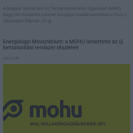
A Magyar Madártani és Természetvédelmi Egyesület (MME)
Nagy téli madárles címmel országos madárszámlálásra hívja a
lakosságot február 28-ig.
Energiaügyi Minisztérium: a MOHU ismertette az új
lomtalanítási rendszer részleteit
2024.12.30