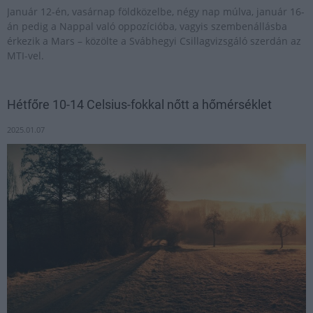
Január 12-én, vasárnap földközelbe, négy nap múlva, január 16-
án pedig a Nappal való oppozícióba, vagyis szembenállásba
érkezik a Mars – közölte a Svábhegyi Csillagvizsgáló szerdán az
MTI-vel.
Hétfőre 10-14 Celsius-fokkal nőtt a hőmérséklet
2025.01.07