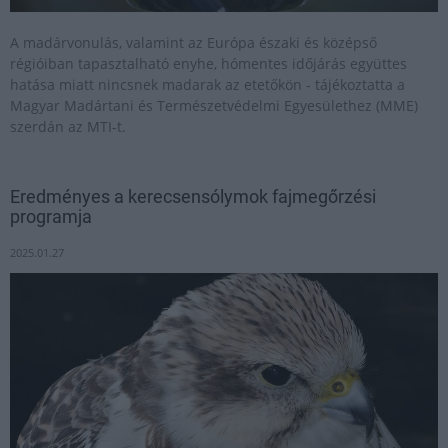
A madárvonulás, valamint az Európa északi és középső
régióiban tapasztalható enyhe, hómentes időjárás együttes
hatása miatt nincsnek madarak az etetőkön - tájékoztatta a
Magyar Madártani és Természetvédelmi Egyesülethez (MME)
szerdán az MTI-t.
Eredményes a kerecsensólymok fajmegőrzési
programja
2025.01.27