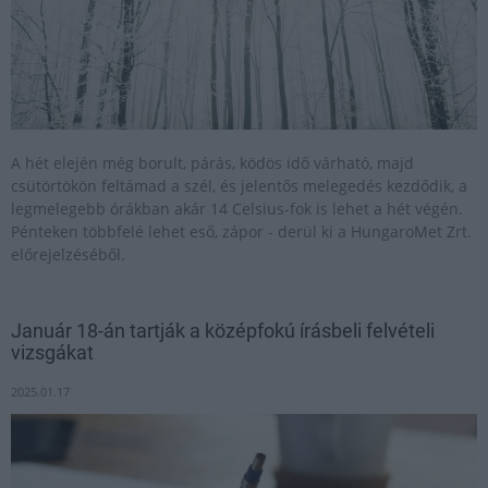
A hét elején még borult, párás, ködös idő várható, majd
csütörtökön feltámad a szél, és jelentős melegedés kezdődik, a
legmelegebb órákban akár 14 Celsius-fok is lehet a hét végén.
Pénteken többfelé lehet eső, zápor - derül ki a HungaroMet Zrt.
előrejelzéséből.
Január 18-án tartják a középfokú írásbeli felvételi
vizsgákat
2025.01.17