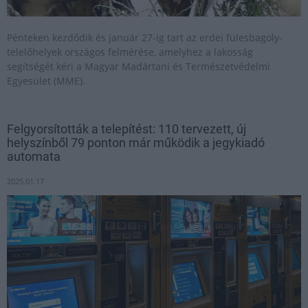
Pénteken kezdődik és január 27-ig tart az erdei fülesbagoly-
telelőhelyek országos felmérése, amelyhez a lakosság
segítségét kéri a Magyar Madártani és Természetvédelmi
Egyesület (MME).
Felgyorsították a telepítést: 110 tervezett, új
helyszínből 79 ponton már működik a jegykiadó
automata
2025.01.17