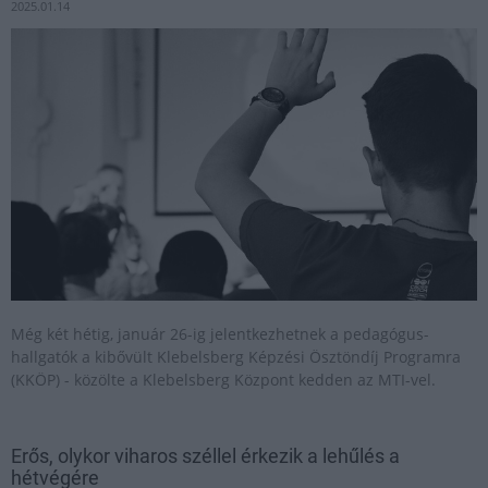
2025.01.14
Még két hétig, január 26-ig jelentkezhetnek a pedagógus-
hallgatók a kibővült Klebelsberg Képzési Ösztöndíj Programra
(KKÖP) - közölte a Klebelsberg Központ kedden az MTI-vel.
Erős, olykor viharos széllel érkezik a lehűlés a
hétvégére