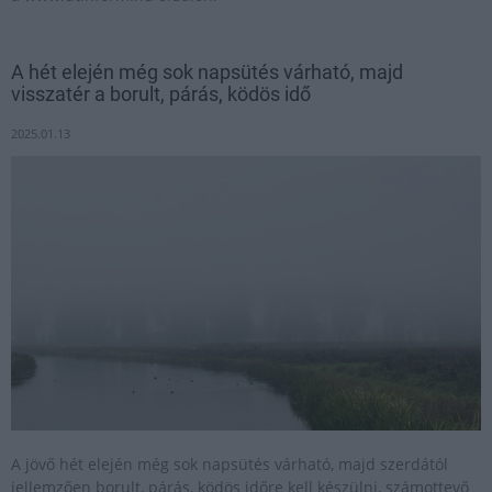
A hét elején még sok napsütés várható, majd
visszatér a borult, párás, ködös idő
2025.01.13
A jövő hét elején még sok napsütés várható, majd szerdától
jellemzően borult, párás, ködös időre kell készülni, számottevő