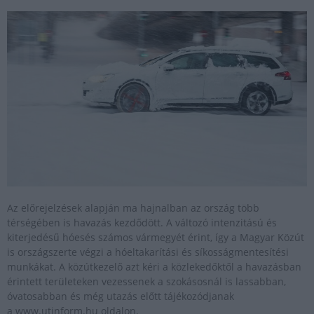
Az előrejelzések alapján ma hajnalban az ország több
térségében is havazás kezdődött. A változó intenzitású és
kiterjedésű hóesés számos vármegyét érint, így a Magyar Közút
is országszerte végzi a hóeltakarítási és síkosságmentesítési
munkákat. A közútkezelő azt kéri a közlekedőktől a havazásban
érintett területeken vezessenek a szokásosnál is lassabban,
óvatosabban és még utazás előtt tájékozódjanak
a www.utinform.hu oldalon.