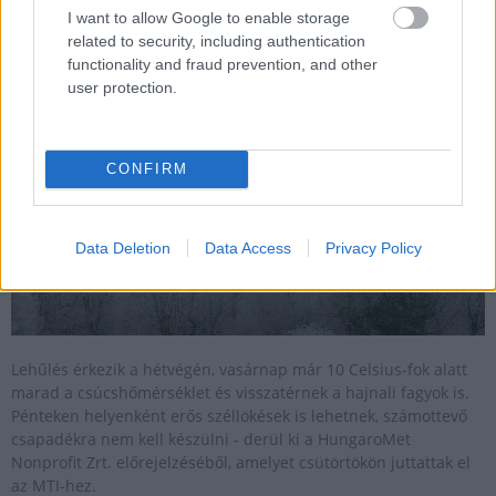
I want to allow Google to enable storage
2025.01.30
related to security, including authentication
functionality and fraud prevention, and other
user protection.
CONFIRM
Data Deletion
Data Access
Privacy Policy
Lehűlés érkezik a hétvégén, vasárnap már 10 Celsius-fok alatt
marad a csúcshőmérséklet és visszatérnek a hajnali fagyok is.
Pénteken helyenként erős széllökések is lehetnek, számottevő
csapadékra nem kell készülni - derül ki a HungaroMet
Nonprofit Zrt. előrejelzéséből, amelyet csütörtökön juttattak el
az MTI-hez.