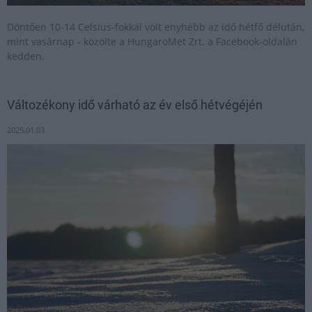
Döntően 10-14 Celsius-fokkal volt enyhébb az idő hétfő délután,
mint vasárnap - közölte a HungaroMet Zrt. a Facebook-oldalán
kedden.
Változékony idő várható az év első hétvégéjén
2025.01.03