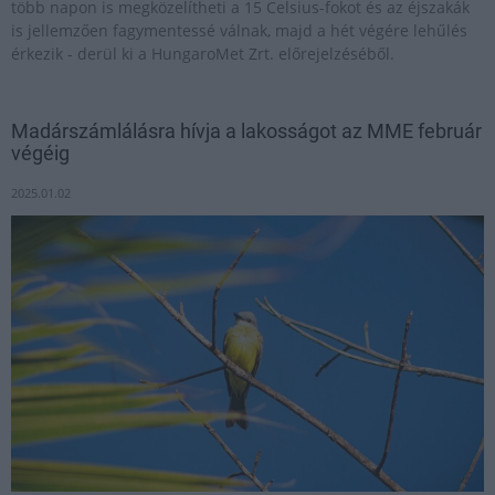
több napon is megközelítheti a 15 Celsius-fokot és az éjszakák
is jellemzően fagymentessé válnak, majd a hét végére lehűlés
érkezik - derül ki a HungaroMet Zrt. előrejelzéséből.
Madárszámlálásra hívja a lakosságot az MME február
végéig
2025.01.02