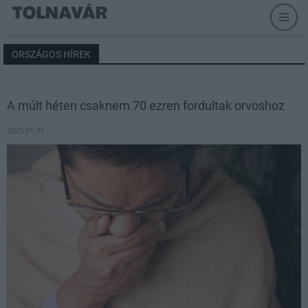
ORSZÁGOS HÍREK
A múlt héten csaknem 70 ezren fordultak orvoshoz
2025.01.31