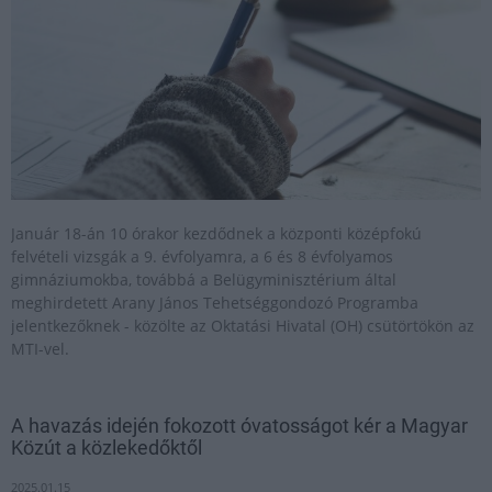
Január 18-án 10 órakor kezdődnek a központi középfokú
felvételi vizsgák a 9. évfolyamra, a 6 és 8 évfolyamos
gimnáziumokba, továbbá a Belügyminisztérium által
meghirdetett Arany János Tehetséggondozó Programba
jelentkezőknek - közölte az Oktatási Hivatal (OH) csütörtökön az
MTI-vel.
A havazás idején fokozott óvatosságot kér a Magyar
Közút a közlekedőktől
2025.01.15