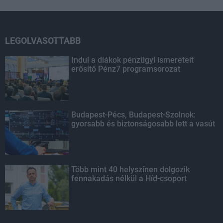
LEGOLVASOTTABB
Indul a diákok pénzügyi ismereteit
erősítő Pénz7 programsorozat
Budapest-Pécs, Budapest-Szolnok:
gyorsabb és biztonságosabb lett a vasút
Több mint 40 helyszínen dolgozik
fennakadás nélkül a Híd-csoport