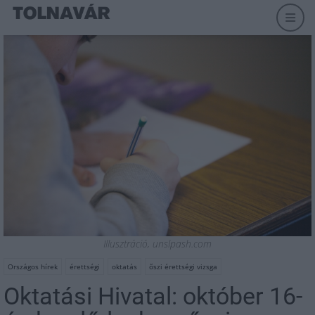
Illusztráció, unslpash.com
Országos hírek
érettségi
oktatás
őszi érettségi vizsga
Oktatási Hivatal: október 16-