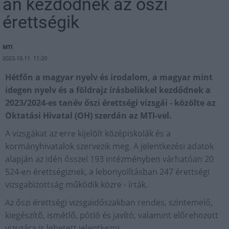
án kezdődnek az őszi
érettségik
MTI
2023.10.11. 11:20
Hétfőn a magyar nyelv és irodalom, a magyar mint
idegen nyelv és a földrajz írásbelikkel kezdődnek a
2023/2024-es tanév őszi érettségi vizsgái - közölte az
Oktatási Hivatal (OH) szerdán az MTI-vel.
A vizsgákat az erre kijelölt középiskolák és a
kormányhivatalok szervezik meg. A jelentkezési adatok
alapján az idén ősszel 193 intézményben várhatóan 20
524-en érettségiznek, a lebonyolításban 247 érettségi
vizsgabizottság működik közre - írták.
Az őszi érettségi vizsgaidőszakban rendes, szintemelő,
kiegészítő, ismétlő, pótló és javító, valamint előrehozott
vizsgára is lehetett jelentkezni.