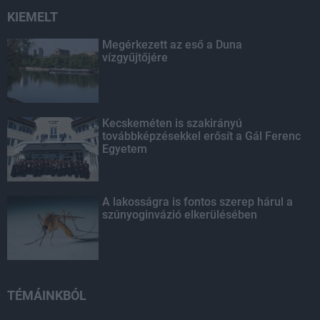
KIEMELT
Megérkezett az eső a Duna
vízgyűjtőjére
Kecskeméten is szakirányú
továbbképzésekkel erősít a Gál Ferenc
Egyetem
A lakosságra is fontos szerep hárul a
szúnyoginvázió elkerülésében
TÉMÁINKBÓL