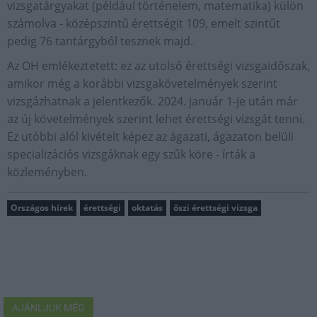
vizsgatárgyakat (például történelem, matematika) külön
számolva - középszintű érettségit 109, emelt szintűt
pedig 76 tantárgyból tesznek majd.
Az OH emlékeztetett: ez az utolsó érettségi vizsgaidőszak,
amikor még a korábbi vizsgakövetelmények szerint
vizsgázhatnak a jelentkezők. 2024. január 1-je után már
az új követelmények szerint lehet érettségi vizsgát tenni.
Ez utóbbi alól kivételt képez az ágazati, ágazaton belüli
specializációs vizsgáknak egy szűk köre - írták a
közleményben.
Országos hírek
érettségi
oktatás
őszi érettségi vizsga
AJÁNLJUK MÉG