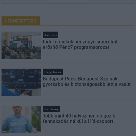
LEGNÉZETTEBB
Aktuális
Indul a diákok pénzügyi ismereteit
erősítő Pénz7 programsorozat
Helyi hírek
Budapest-Pécs, Budapest-Szolnok:
gyorsabb és biztonságosabb lett a vasút
Gazdaság
Több mint 40 helyszínen dolgozik
fennakadás nélkül a Híd-csoport