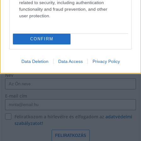
related to security, including authentication
Látványos építési szakasz indult be a
functionality and fraud prevention, and other
Flórián téri felüljárón
user protection.
CONFIRM
HÍRLEVÉL
Data Deletion
Data Access
Privacy Policy
Név
E-mail cím
Feliratkozom a hírlevélre és elfogadom az
adatvédelmi
szabályzatot!
FELIRATKOZÁS