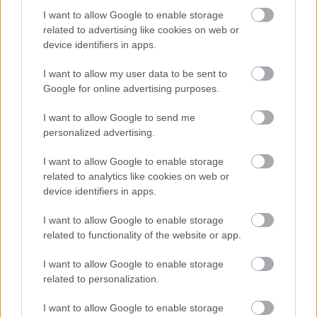
megújul a tatai Angolkert
I want to allow Google to enable storage
related to advertising like cookies on web or
A projekt részeként megújulnak a területen található
device identifiers in apps.
műemlékek, köztük a különleges Műromok, valamint a közeli
Várkanyarban álló Nepomuki Szent János híd és szobor is.
I want to allow my user data to be sent to
Google for online advertising purposes.
M1 bővítés: már zajlik a teljesen új
Bicske Kelet csomópont építése
I want to allow Google to send me
personalized advertising.
I want to allow Google to enable storage
related to analytics like cookies on web or
Új gyalogosátkelők és jelzőlámpás
csomópont épül Angyalföldön
device identifiers in apps.
I want to allow Google to enable storage
related to functionality of the website or app.
Másfélszeresére bővítik
I want to allow Google to enable storage
Hódmezővásárhely jó hírű református
related to personalization.
iskoláját
I want to allow Google to enable storage