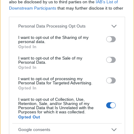
also be disclosed by us to third parties on the
IAB’s List of
Downstream Participants
that may further disclose it to other
third parties.
Please note that this website/app uses one or more Google
Personal Data Processing Opt Outs
MAGYAR ÉPÍTŐK
services and may gather and store information including but
not limited to your visit or usage behaviour. You may click to
I want to opt-out of the Sharing of my
personal data.
grant or deny consent to Google and its third-party tags to
Aktuális
Opted In
use your data for below specified purposes in below Google
consent section.
I want to opt-out of the Sale of my
Personal Data.
Opted In
I want to opt-out of processing my
Personal Data for Targeted Advertising.
Opted In
I want to opt-out of Collection, Use,
Retention, Sale, and/or Sharing of my
Personal Data that Is Unrelated with the
Purposes for which it was collected.
Opted Out
Tata
műemlékfelújítás
műemlék
restaurálás
Google consents
Történelmi táj, amelynek minden köve mesél –