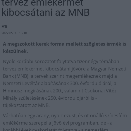
tervez emlékérmét
kibocsátani az MNB
MTI
2022.05.09. 15:10
A megszokott kerek forma mellett szögletes érmék is
készülnek.
Nyolc korábbi sorozatot folytatva tizennégy témában
tervez emlékérmét kibocsátani jövőre a Magyar Nemzeti
Bank (MNB), a tervek szerint megemlékeznek majd a
Nemzeti Levéltár alapításának 300. évfordulójáról, a
Himnusz megírásának 200., valamint Csokonai Vitéz
Mihály születésének 250. évfordulójáról is -
tájékoztatott az MNB.
Várhatóan egy arany, nyolc ezüst, és öt önálló színesfém
emlékérme szerepel a jövő évi programban, de - a
korábbi évek gyakorlatát folytatva - a nemesfém