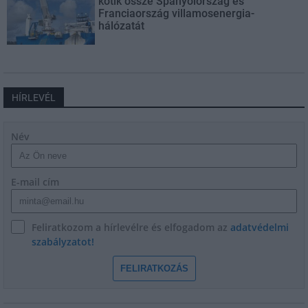
kötik össze Spanyolország és
Franciaország villamosenergia-
hálózatát
HÍRLEVÉL
Név
E-mail cím
Feliratkozom a hírlevélre és elfogadom az
adatvédelmi
szabályzatot!
FELIRATKOZÁS