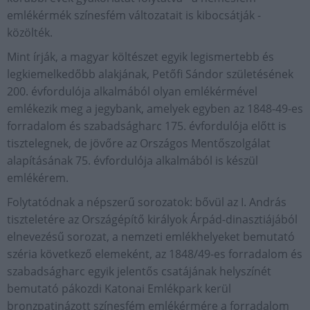
emlékérmék színesfém változatait is kibocsátják -
közölték.
Mint írják, a magyar költészet egyik legismertebb és
legkiemelkedőbb alakjának, Petőfi Sándor születésének
200. évfordulója alkalmából olyan emlékérmével
emlékezik meg a jegybank, amelyek egyben az 1848-49-es
forradalom és szabadságharc 175. évfordulója előtt is
tisztelegnek, de jövőre az Országos Mentőszolgálat
alapításának 75. évfordulója alkalmából is készül
emlékérem.
Folytatódnak a népszerű sorozatok: bővül az I. András
tiszteletére az Országépítő királyok Árpád-dinasztiájából
elnevezésű sorozat, a nemzeti emlékhelyeket bemutató
széria következő elemeként, az 1848/49-es forradalom és
szabadságharc egyik jelentős csatájának helyszínét
bemutató pákozdi Katonai Emlékpark kerül
bronzpatinázott színesfém emlékérmére a forradalom