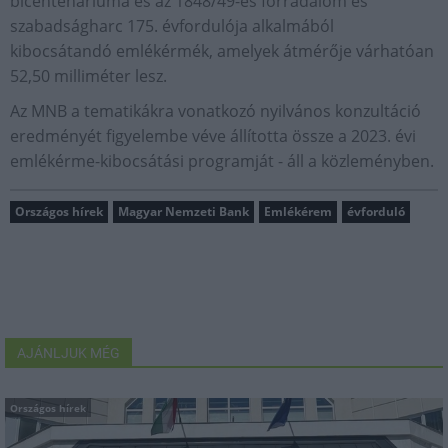
bicentenáriuma és az 1848/49-es forradalom és
szabadságharc 175. évfordulója alkalmából
kibocsátandó emlékérmék, amelyek átmérője várhatóan
52,50 milliméter lesz.
Az MNB a tematikákra vonatkozó nyilvános konzultáció
eredményét figyelembe véve állította össze a 2023. évi
emlékérme-kibocsátási programját - áll a közleményben.
Országos hírek
Magyar Nemzeti Bank
Emlékérem
évforduló
AJÁNLJUK MÉG
Országos hírek