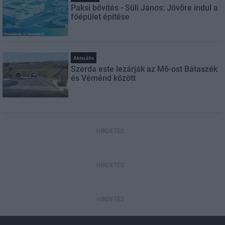
Paksi bővítés - Süli János: Jövőre indul a
főépület építése
Aktuális
Szerda este lezárják az M6-ost Bátaszék
és Véménd között
HIRDETÉS
HIRDETÉS
HIRDETÉS