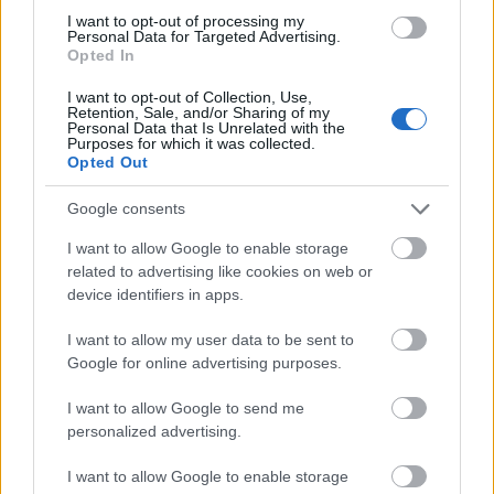
MAGYAR ÉPÍTŐK
I want to opt-out of processing my
Personal Data for Targeted Advertising.
Opted In
Mi épül?
I want to opt-out of Collection, Use,
Retention, Sale, and/or Sharing of my
Personal Data that Is Unrelated with the
Purposes for which it was collected.
Opted Out
Google consents
I want to allow Google to enable storage
related to advertising like cookies on web or
device identifiers in apps.
I want to allow my user data to be sent to
Google for online advertising purposes.
Paks
paksi atomerőmű
Paks II
Paks II. Atomerőmű Zrt.
Paks II.: Mit jelent az 5. blokk új mérföldköve a
I want to allow Google to send me
felülvizsgálat árnyékában?
personalized advertising.
Megkezdődött az 5. blokk reaktorépületének alaplemez-
I want to allow Google to enable storage
kivitelezése, miközben a felülvizsgálat arra keresi a választ,