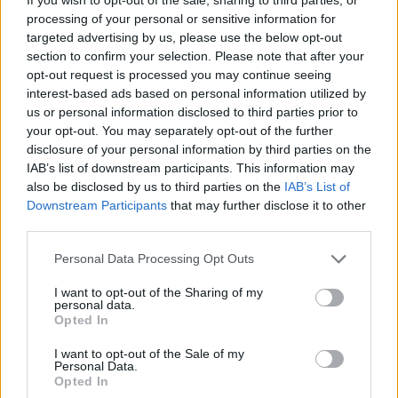
elkerülésében
processing of your personal or sensitive information for
targeted advertising by us, please use the below opt-out
section to confirm your selection. Please note that after your
opt-out request is processed you may continue seeing
interest-based ads based on personal information utilized by
Országos hírek
us or personal information disclosed to third parties prior to
your opt-out. You may separately opt-out of the further
disclosure of your personal information by third parties on the
IAB’s list of downstream participants. This information may
also be disclosed by us to third parties on the
IAB’s List of
Downstream Participants
that may further disclose it to other
third parties.
Itt az ÉVOSZ megoldása a hőhullámok és az
Please note that this website/app uses one or more Google
Personal Data Processing Opt Outs
energiakrízis kezelésére
services and may gather and store information including but
not limited to your visit or usage behaviour. You may click to
I want to opt-out of the Sharing of my
personal data.
grant or deny consent to Google and its third-party tags to
Opted In
use your data for below specified purposes in below Google
consent section.
I want to opt-out of the Sale of my
Personal Data.
Opted In