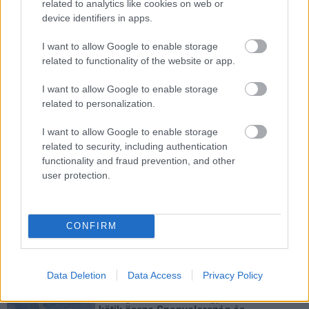
related to analytics like cookies on web or
hogy a megváltozott gazdasági és geopolitikai környezetben
device identifiers in apps.
milyen feltételek mellett érdemes továbbvinni Magyarország
egyik legnagyobb beruházását.
I want to allow Google to enable storage
related to functionality of the website or app.
Elkészült a Liszt Ferenc repülőtér
közelében lévő logisztikai bázis út- és
I want to allow Google to enable storage
közműhálózatának fejlesztése
related to personalization.
I want to allow Google to enable storage
Látlelet a hazai víziközművekről?
related to security, including authentication
Egyetlen, fél évszázados vezetéken
functionality and fraud prevention, and other
múlt Bicske vízellátása
user protection.
Épített öröksége megújításával is készül
CONFIRM
Mohács a csata ötszázadik
évfordulójára
Data Deletion
Data Access
Privacy Policy
A tengerfenék alatt négy óriáskábellel