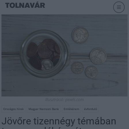
Illusztráció: pexels.com
Országos hírek
Magyar Nemzeti Bank
Emlékérem
évforduló
Jövőre tizennégy témában