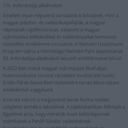
175. évfordulója alkalmából.
Emellett olyan népszerű sorozatok is bővülnek, mint a
magyar pásztor- és vadászkutyafajták, a magyar
népmesék rajzfilmsorozat, valamint a magyar
származású felfedezőket és találmányaikat bemutató
színesfém emlékérme-sorozatok. A Nemzeti Hauszmann
Program széria a Hortobágyi Nemzeti Park alapításának
50. évfordulója alkalmából készülő emlékérmével bővül.
A 2022-ben indult magyar származású Wolf-díjas
matematikusok sorozat részeként további két tudós,
Erdős Pál és Raoul Bott tiszteletére tervez kibocsájtani
emlékérmet a jegybank.
A tervek szerint a megszokott kerek forma mellett
szögletes érmék is készülnek. A tájékoztatóban felhívják a
figyelmet arra, hogy méretük miatt különlegesnek
számítanak a Petőfi Sándor születésének