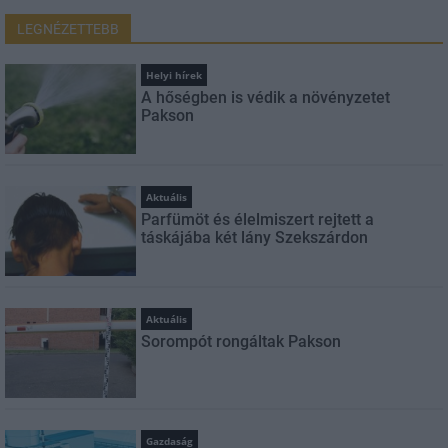
LEGNÉZETTEBB
Helyi hírek
A hőségben is védik a növényzetet
Pakson
Aktuális
Parfümöt és élelmiszert rejtett a
táskájába két lány Szekszárdon
Aktuális
Sorompót rongáltak Pakson
Gazdaság