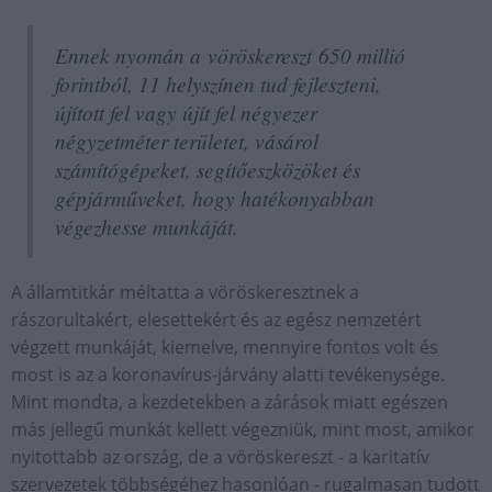
Ennek nyomán a vöröskereszt 650 millió
forintból, 11 helyszínen tud fejleszteni,
újított fel vagy újít fel négyezer
négyzetméter területet, vásárol
számítógépeket, segítőeszközöket és
gépjárműveket, hogy hatékonyabban
végezhesse munkáját.
A államtitkár méltatta a vöröskeresztnek a
rászorultakért, elesettekért és az egész nemzetért
végzett munkáját, kiemelve, mennyire fontos volt és
most is az a koronavírus-járvány alatti tevékenysége.
Mint mondta, a kezdetekben a zárások miatt egészen
más jellegű munkát kellett végezniük, mint most, amikor
nyitottabb az ország, de a vöröskereszt - a karitatív
szervezetek többségéhez hasonlóan - rugalmasan tudott