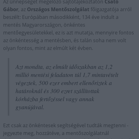
Az ünnepséget megelőző sajtótájékoztatón
Csató
Gábor
, az
Országos Mentőszolgálat
főigazgatója arról
beszélt: Európában másodikként, 134 éve indult a
mentés Magyarországon, önkéntes
mentőegyesületekkel, ez is azt mutatja, mennyire fontos
az önkéntesség a mentésben, és talán soha nem volt
olyan fontos, mint az elmúlt két évben.
Azt mondta, az elmúlt időszakban az 1,2
millió mentési feladaton túl 1,7 mintavételt
végeztek, 500 ezer embert ellenőriztek a
határoknál és 300 ezret szállítottak
kórházba fertőzéssel vagy annak
gyanújával.
Ezt csak az önkéntesek segítségével tudták megtenni -
jegyezte meg, hozzátéve, a mentőszolgálatnál