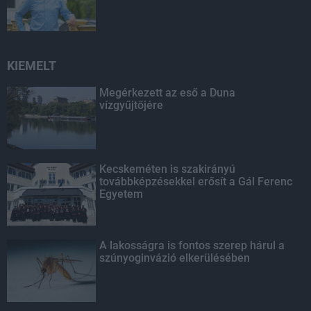
KIEMELT
Megérkezett az eső a Duna
vízgyűjtőjére
Kecskeméten is szakirányú
továbbképzésekkel erősít a Gál Ferenc
Egyetem
A lakosságra is fontos szerep hárul a
szúnyoginvázió elkerülésében