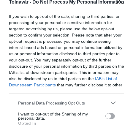
Berta Péter
, a rendezvényt támogató, HR-szolgáltatással
Tolnavár -
Do Not Process My Personal Information
foglalkozó
WHC Csoport
ügyvezetője kiemelte: a
járványhelyzet megmutatta, milyen nagy szükség van
If you wish to opt-out of the sale, sharing to third parties, or
processing of your personal or sensitive information for
arra az önzetlen segítségnyújtásra. Köszönetet mondott
targeted advertising by us, please use the below opt-out
az önkénteseknek, akik kapcsolatban állnak az
section to confirm your selection. Please note that after your
emberekkel és segítik őket a bajban.
opt-out request is processed you may continue seeing
interest-based ads based on personal information utilized by
Hozzátette: amikor a vöröskereszt kampányt indított
us or personal information disclosed to third parties prior to
önkéntesek toborzására, HR-szolgáltató cégként
your opt-out. You may separately opt-out of the further
örömmel ajánlották fel toborzási csatornáikat és teszik
disclosure of your personal information by third parties on the
ezt a jövőben is, ha szükség lesz rá. December 5-e az
IAB’s list of downstream participants. This information may
önkéntesek világnapja, amelynek megtartását az ENSZ
also be disclosed by us to third parties on the
IAB’s List of
Downstream Participants
that may further disclose it to other
közgyűlése 1985. december 17-én foglalta határozatba.
third parties.
Országos hírek
elismerés
Magyar Vöröskereszt
járvány
Please note that this website/app uses one or more Google
Personal Data Processing Opt Outs
services and may gather and store information including but
önkéntesség
not limited to your visit or usage behaviour. You may click to
I want to opt-out of the Sharing of my
personal data.
grant or deny consent to Google and its third-party tags to
Opted In
use your data for below specified purposes in below Google
consent section.