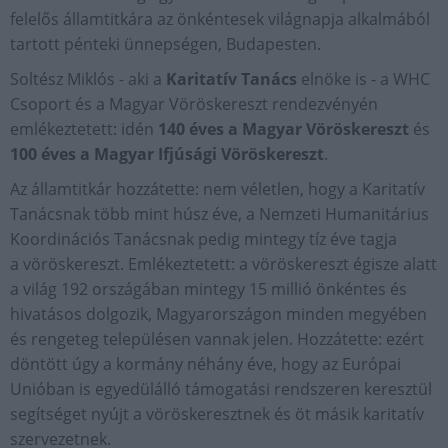
felelős államtitkára az önkéntesek világnapja alkalmából
tartott pénteki ünnepségen, Budapesten.
Soltész Miklós - aki a
Karitatív Tanács
elnöke is - a WHC
Csoport és a Magyar Vöröskereszt rendezvényén
emlékeztetett: idén
140 éves a Magyar Vöröskereszt
és
100 éves a Magyar Ifjúsági Vöröskereszt
.
Az államtitkár hozzátette: nem véletlen, hogy a Karitatív
Tanácsnak több mint húsz éve, a Nemzeti Humanitárius
Koordinációs Tanácsnak pedig mintegy tíz éve tagja
a vöröskereszt. Emlékeztetett: a vöröskereszt égisze alatt
a világ 192 országában mintegy 15 millió önkéntes és
hivatásos dolgozik, Magyarországon minden megyében
és rengeteg településen vannak jelen. Hozzátette: ezért
döntött úgy a kormány néhány éve, hogy az Európai
Unióban is egyedülálló támogatási rendszeren keresztül
segítséget nyújt a vöröskeresztnek és öt másik karitatív
szervezetnek.