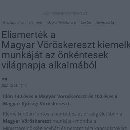
Kép: Magyar Vöröskereszt
Országos hírek
elismerés
Magyar Vöröskereszt
járvány
önkéntesség
Elismerték a
Magyar Vöröskereszt kiemel
munkáját az önkéntesek
világnapja alkalmából
MTI
2021.12.03. 17:14
Idén 140 éves a Magyar Vöröskereszt és 100 éves a
Magyar Ifjúsági Vöröskereszt.
Kiemelkedően fontos a nemzet és az ország életében a
Magyar Vöröskereszt
munkája - mondta a
Miniszterelnökség egyházi és nemzetiségi kapcsolatokért