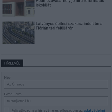
Hódmezővásárhely jó hírű református
iskoláját
Látványos építési szakasz indult be a
Flórián téri felüljárón
HÍRLEVÉL
Név
E-mail cím
Feliratkozom a hírlevélre és elfogadom az
adatvédelmi