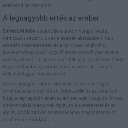
ezekhez alkalmazkodni.
A legnagyobb érték az ember
Soltész Miklós
a sajtótájékoztatón hangsúlyozta,
nemcsak a rászorulók és elesettek ellátásában, de a
véradás szervezésében és a koronavírus-járvány
következtében árván vagy félárván maradt gyerekeket
segítő, a köztársasági elnök és felesége által életre hívott
Regőczi Alapítvány munkájában is azonnal szerepet
vállalt a Magyar Vöröskereszt.
Az ünnepségen - ahol a kiemelkedő munkát végző
önkénteseket ismerték el - Soltész Miklós azt emelte ki,
hogy a legnagyobb érték az ember, ezért nagyon fontos,
amikor valaki másoknak segít, adja a szeretetét és az
idejét. Az államtitkár az ünnepségen megköszönte az
önkéntesek munkáját.