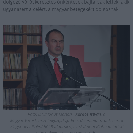
dolgozó vöröskeresztes önkéntesek bajtársak lettek, akik
ugyanazért a célért, a magyar betegekért dolgoznak.
Fotó: MTI/Mónus Márton -
Kardos István
, a
Magyar Vöröskereszt főigazgatója beszédet mond az önkéntesek
világnapja alkalmából Budapesten, az Akvárium Klubban tartott
ünnepségen 2021. december 3-án.