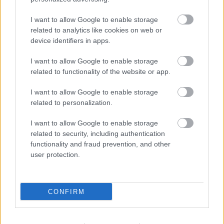
I want to allow Google to enable storage
related to analytics like cookies on web or
device identifiers in apps.
I want to allow Google to enable storage
Kecskeméten is szakirányú továbbképzésekkel erősít a
related to functionality of the website or app.
Gál Ferenc Egyetem
I want to allow Google to enable storage
related to personalization.
I want to allow Google to enable storage
related to security, including authentication
Országos hírek
functionality and fraud prevention, and other
user protection.
CONFIRM
A lakosságra is fontos szerep hárul a szúnyoginvázió