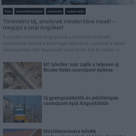
Tata
műemlékfelújítás
műemlék
restaurálás
Történelmi táj, amelynek minden köve mesél –
megújul a tatai Angolkert
A projekt részeként megújulnak a területen található
műemlékek, köztük a különleges Műromok, valamint a közeli
Várkanyarban álló Nepomuki Szent János híd és szobor is.
M1 bővítés: már zajlik a teljesen új
Bicske Kelet csomópont építése
Új gyalogosátkelők és jelzőlámpás
csomópont épül Angyalföldön
Másfélszeresére bővítik