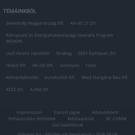
TÉMÁINKBÓL
Swietelsky Magyarország Kft.
Ke-Víz 21 Zrt.
Környezeti és Energiahatékonysági Operatív Program
(KEHOP)
Liszt Ferenc repülőtér
Strabag
ZÁÉV Építőipari Zrt.
Hódút Kft.
HE-DO Kft.
szennyvíz
Colas
kórházfejlesztés
EuroAszfalt Kft.
West Hungária Bau Kft.
KÉSZ Zrt.
A-Híd Zrt.
Impresszum
Szerzői jogok
Adatvédelem
Felhasználási feltételek
Médiaajánlat
BC COMM
Süti beállítások
tolnavar.hu - Minden jog fenntartva! - 2026.08.08