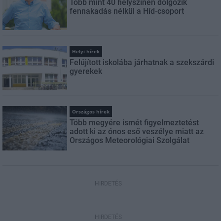
Több mint 40 helyszínen dolgozik
fennakadás nélkül a Híd-csoport
Helyi hírek
Felújított iskolába járhatnak a szekszárdi
gyerekek
Országos hírek
Több megyére ismét figyelmeztetést
adott ki az ónos eső veszélye miatt az
Országos Meteorológiai Szolgálat
HIRDETÉS
HIRDETÉS