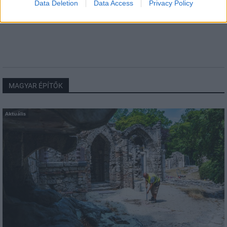
Data Deletion
Data Access
Privacy Policy
elkerülésében
MAGYAR ÉPÍTŐK
Aktuális