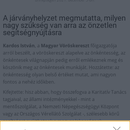
A járványhelyzet megmutatta, milyen
nagy szükség van arra az önzetlen
segítségnyújtásra
Kardos István
, a
Magyar Vöröskereszt
főigazgatója
arról beszélt, a vöröskereszt alapelve az önkéntesség, az
önkéntesek világnapján pedig erről emlékeznek meg és
köszönik meg az önkéntesek munkáját. Hozzátette: az
önkéntesség olyan belső értéket mutat, ami nagyon
fontos a nehéz időkben.
Kifejtette: hisz abban, hogy összefogva a Karitatív Tanács
tagjaival, az állami intézményekkel - mint a
mentőszolgálat, a Nemzeti Népegészségügyi Központ
vagy az Országos Vérellátó Szolgálat -, szélesebb körű
segítséget nyújthatnak a magyar lakosságnak.